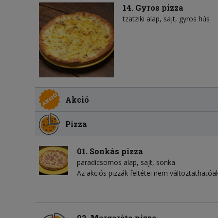
14. Gyros pizza
tzatziki alap
sajt
gyros hús
Akció
Pizza
01. Sonkás pizza
paradicsomos alap
sajt
sonka
Az akciós pizzák feltétei nem változtathatóak
02. Margaréta pizza