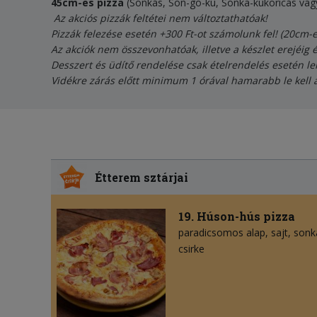
45cm-es pizza
(Sonkás, Son-go-ku, Sonka-kukoricás vag
Az akciós pizzák feltétei nem változtathatóak!
Pizzák felezése esetén +300 Ft-ot számolunk fel! (20cm-
Az akciók nem összevonhatóak, illetve a készlet erejéig 
Desszert és üdítő rendelése csak ételrendelés esetén le
Vidékre zárás előtt minimum 1 órával hamarabb le kell 
Étterem sztárjai
19. Húson-hús pizza
paradicsomos alap
sajt
sonk
csirke