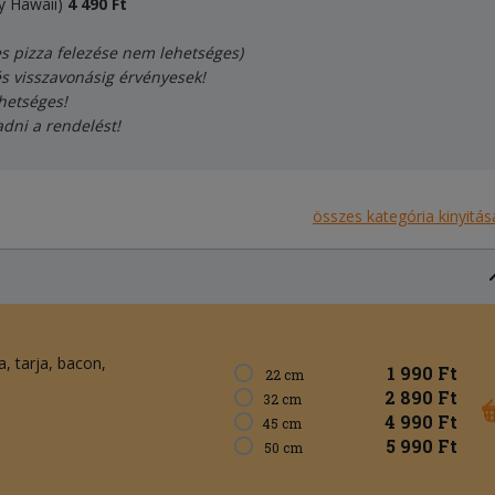
y Hawaii)
4
490
Ft
es pizza felezése nem lehetséges)
és visszavonásig érvényesek!
hetséges!
adni a rendelést!
összes kategória kinyitás
a
tarja
bacon
1 990 Ft
22 cm
2 890 Ft
32 cm
4 990 Ft
45 cm
5 990 Ft
50 cm