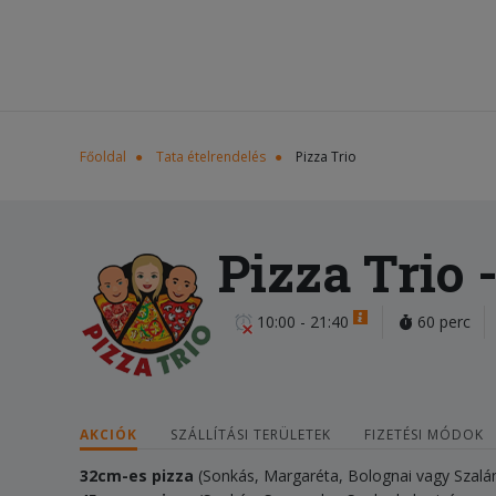
Főoldal
Tata ételrendelés
Pizza Trio
Pizza Trio
-
10:00 - 21:40
60 perc
AKCIÓK
SZÁLLÍTÁSI TERÜLETEK
FIZETÉSI MÓDOK
32cm-es pizza
(Sonkás, Margaréta, Bolognai vagy Szal