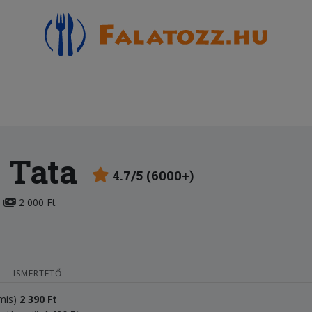
 Tata
4.7/5 (6000+)
2 000 Ft
ISMERTETŐ
ámis)
2
3
90 Ft