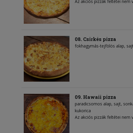
Az akciós pizzák feltétei nem 
08. Csirkés pizza
fokhagymás-tejfölös alap
saj
09. Hawaii pizza
paradicsomos alap
sajt
sonk
kukorica
Az akciós pizzák feltétei nem 