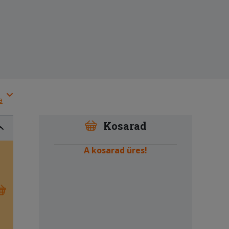
a
Kosarad
A kosarad üres!