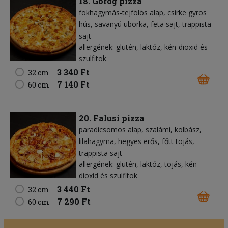
18. Görög pizza
fokhagymás-tejfölös alap
csirke gyros
hús
savanyú uborka
feta sajt
trappista
sajt
allergének: glutén, laktóz, kén-dioxid és
szulfitok
3 340 Ft
32 cm
7 140 Ft
60 cm
20. Falusi pizza
paradicsomos alap
szalámi
kolbász
lilahagyma
hegyes erős
főtt tojás
trappista sajt
allergének: glutén, laktóz, tojás, kén-
dioxid és szulfitok
3 440 Ft
32 cm
7 290 Ft
60 cm