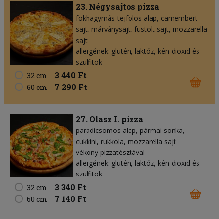
23. Négysajtos pizza
fokhagymás-tejfölös alap
camembert
sajt
márványsajt
füstölt sajt
mozzarella
sajt
allergének: glutén, laktóz, kén-dioxid és
szulfitok
3 440 Ft
32 cm
7 290 Ft
60 cm
27. Olasz I. pizza
paradicsomos alap
pármai sonka
cukkini
rukkola
mozzarella sajt
vékony pizzatésztával
allergének: glutén, laktóz, kén-dioxid és
szulfitok
3 340 Ft
32 cm
7 140 Ft
60 cm