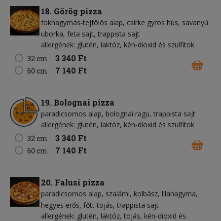
18. Görög pizza
fokhagymás-tejfölös alap
csirke gyros hús
savanyú
uborka
feta sajt
trappista sajt
allergének: glutén, laktóz, kén-dioxid és szulfitok
3 340 Ft
32 cm
7 140 Ft
60 cm
19. Bolognai pizza
paradicsomos alap
bolognai ragu
trappista sajt
allergének: glutén, laktóz, kén-dioxid és szulfitok
3 340 Ft
32 cm
7 140 Ft
60 cm
20. Falusi pizza
paradicsomos alap
szalámi
kolbász
lilahagyma
hegyes erős
főtt tojás
trappista sajt
allergének: glutén, laktóz, tojás, kén-dioxid és