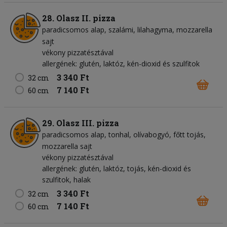
28. Olasz II. pizza
paradicsomos alap
szalámi
lilahagyma
mozzarella
sajt
vékony pizzatésztával
allergének: glutén, laktóz, kén-dioxid és szulfitok
3 340 Ft
32 cm
7 140 Ft
60 cm
29. Olasz III. pizza
paradicsomos alap
tonhal
olívabogyó
főtt tojás
mozzarella sajt
vékony pizzatésztával
allergének: glutén, laktóz, tojás, kén-dioxid és
szulfitok, halak
3 340 Ft
32 cm
7 140 Ft
60 cm