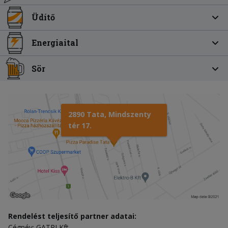
Üdítő
Energiaital
Sör
2890 Tata, Mindszenty
tér 17.
Rendelést teljesítő partner adatai:
Cégnév: GATRI Kft