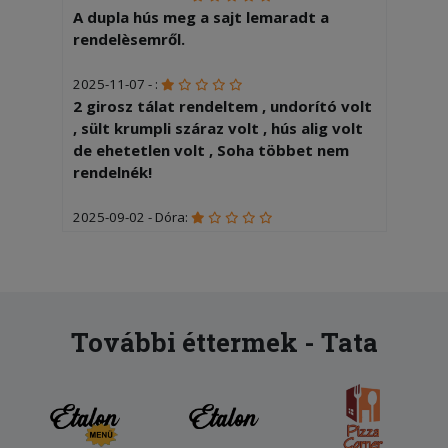
A dupla hús meg a sajt lemaradt a
rendelèsemről.
2025-11-07 - :
2 girosz tálat rendeltem , undorító volt
, sült krumpli száraz volt , hús alig volt
de ehetetlen volt , Soha többet nem
rendelnék!
2025-09-02 - Dóra:
Rossz rendelést kaptunk. Beértünk a
házba, kinyitottuk a dobozt, láttuk,
hogy olyan feltét van a pizzán amit nem
kértünk, próbáltuk hívni a futárt, hátha
csak keveredés, de a telefonja ki volt
További éttermek - Tata
kapcsolva. Az étterem sem vette fel,
mert közben zárás volt...
2025-07-07 - Helga:
A gyros ehetetlen volt,a pizza korom