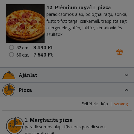
42. Prémium royal I. pizza
paradicsomos alap
bolognai ragu
sonka
füstölt-főtt tarja
csirkemell
trappista sajt
allergének: glutén, laktóz, kén-dioxid és
szulfitok
3 490 Ft
32 cm
7 540 Ft
60 cm
Ajánlat
Pizza
Feltétek:
kép
szöveg
1. Margharita pizza
paradicsomos alap
fűszeres paradicsom
mozzarella sajt