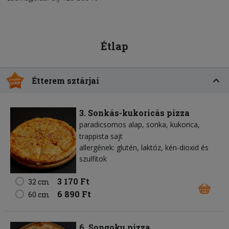
Étlap
Étterem sztárjai
3. Sonkás-kukoricás pizza
paradicsomos alap
sonka
kukorica
trappista sajt
allergének: glutén, laktóz, kén-dioxid és
szulfitok
3 170 Ft
32 cm
6 890 Ft
60 cm
6. Songoku pizza