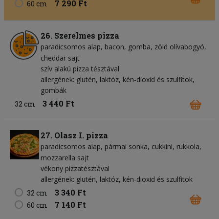
7 290 Ft
60 cm
26. Szerelmes pizza
paradicsomos alap
bacon
gomba
zöld olívabogyó
cheddar sajt
szív alakú pizza tésztával
allergének: glutén, laktóz, kén-dioxid és szulfitok,
gombák
3 440 Ft
32 cm
27. Olasz I. pizza
paradicsomos alap
pármai sonka
cukkini
rukkola
mozzarella sajt
vékony pizzatésztával
allergének: glutén, laktóz, kén-dioxid és szulfitok
3 340 Ft
32 cm
7 140 Ft
60 cm