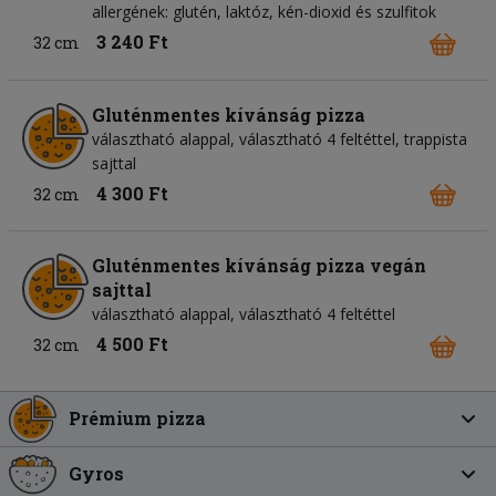
allergének: glutén, laktóz, kén-dioxid és szulfitok
3 240 Ft
32 cm
Gluténmentes kívánság pizza
választható alappal, választható 4 feltéttel, trappista
sajttal
4 300 Ft
32 cm
Gluténmentes kívánság pizza vegán
sajttal
választható alappal, választható 4 feltéttel
4 500 Ft
32 cm
Prémium pizza
Gyros