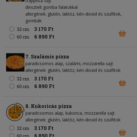
trappista sajt
dinsztelt gomba falatokkal
allergének: glutén, laktóz, kén-dioxid és szulfitok,
gombák
3 170 Ft
32 cm
6 890 Ft
60 cm
7. Szalámis pizza
paradicsomos alap
szalámi
mozzarella sajt
allergének: glutén, laktóz, kén-dioxid és szulfitok
3 170 Ft
32 cm
6 890 Ft
60 cm
8. Kukoricás pizza
paradicsomos alap
kukorica
mozzarella sajt
allergének: glutén, laktóz, kén-dioxid és szulfitok
3 170 Ft
32 cm
6 890 Ft
60 cm