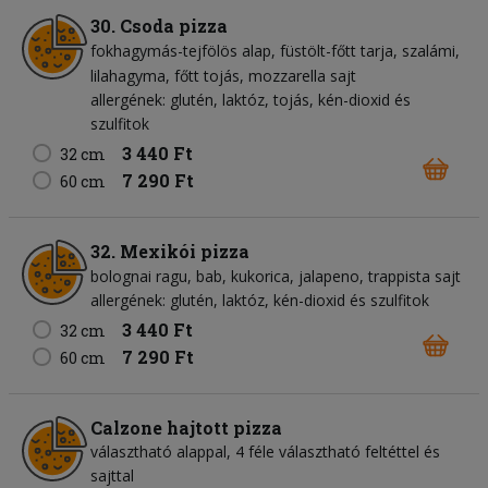
30. Csoda pizza
fokhagymás-tejfölös alap
füstölt-főtt tarja
szalámi
lilahagyma
főtt tojás
mozzarella sajt
allergének: glutén, laktóz, tojás, kén-dioxid és
szulfitok
3 440 Ft
32 cm
7 290 Ft
60 cm
32. Mexikói pizza
bolognai ragu
bab
kukorica
jalapeno
trappista sajt
allergének: glutén, laktóz, kén-dioxid és szulfitok
3 440 Ft
32 cm
7 290 Ft
60 cm
Calzone hajtott pizza
választható alappal, 4 féle választható feltéttel és
sajttal