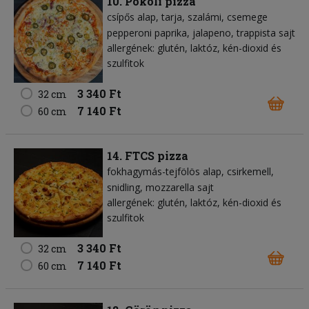
10. Pokoli pizza
csípős alap
tarja
szalámi
csemege
pepperoni paprika
jalapeno
trappista sajt
allergének: glutén, laktóz, kén-dioxid és
szulfitok
3 340 Ft
32 cm
7 140 Ft
60 cm
14. FTCS pizza
fokhagymás-tejfölös alap
csirkemell
snidling
mozzarella sajt
allergének: glutén, laktóz, kén-dioxid és
szulfitok
3 340 Ft
32 cm
7 140 Ft
60 cm