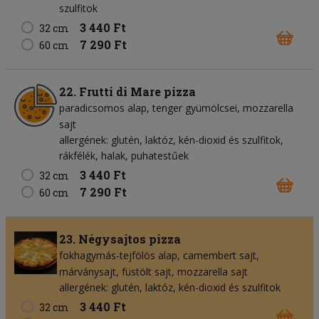
szulfitok
3 440 Ft
32 cm
7 290 Ft
60 cm
22. Frutti di Mare pizza
paradicsomos alap
tenger gyümölcsei
mozzarella
sajt
allergének: glutén, laktóz, kén-dioxid és szulfitok,
rákfélék, halak, puhatestűek
3 440 Ft
32 cm
7 290 Ft
60 cm
23. Négysajtos pizza
fokhagymás-tejfölös alap
camembert sajt
márványsajt
füstölt sajt
mozzarella sajt
allergének: glutén, laktóz, kén-dioxid és szulfitok
3 440 Ft
32 cm