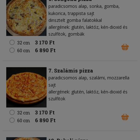
paradicsomos alap
sonka
gomba
kukorica
trappista sajt
dinsztelt gomba falatokkal
allergének: glutén, laktóz, kén-dioxid és
szulfitok, gombák
3 170 Ft
32 cm
6 890 Ft
60 cm
7. Szalámis pizza
paradicsomos alap
szalámi
mozzarella
sajt
allergének: glutén, laktóz, kén-dioxid és
szulfitok
3 170 Ft
32 cm
6 890 Ft
60 cm