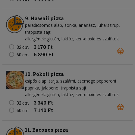
9. Hawaii pizza
paradicsomos alap
sonka
ananász
juharszirup
trappista sajt
allergének: glutén, laktóz, kén-dioxid és szulfitok
3 170 Ft
32 cm
6 890 Ft
60 cm
10. Pokoli pizza
csípős alap
tarja
szalámi
csemege pepperoni
paprika
jalapeno
trappista sajt
allergének: glutén, laktóz, kén-dioxid és szulfitok
3 340 Ft
32 cm
7 140 Ft
60 cm
11. Baconos pizza