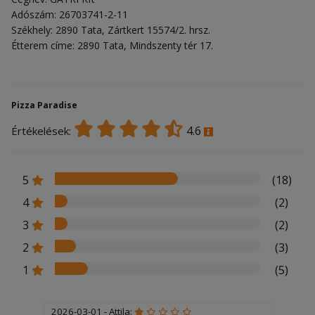
Adószám: 26703741-2-11
Székhely: 2890 Tata, Zártkert 15574/2. hrsz.
Étterem címe: 2890 Tata, Mindszenty tér 17.
Pizza Paradise
4.6
Értékelések:
5
(18)
4
(2)
3
(2)
2
(3)
1
(5)
2026-03-01 - Attila: