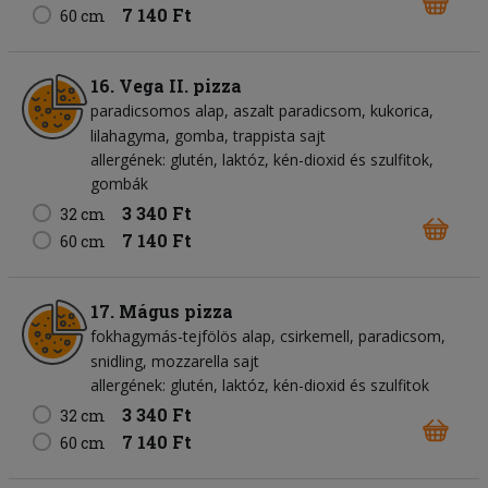
7 140 Ft
60 cm
16. Vega II. pizza
paradicsomos alap
aszalt paradicsom
kukorica
lilahagyma
gomba
trappista sajt
allergének: glutén, laktóz, kén-dioxid és szulfitok,
gombák
3 340 Ft
32 cm
7 140 Ft
60 cm
17. Mágus pizza
fokhagymás-tejfölös alap
csirkemell
paradicsom
snidling
mozzarella sajt
allergének: glutén, laktóz, kén-dioxid és szulfitok
3 340 Ft
32 cm
7 140 Ft
60 cm