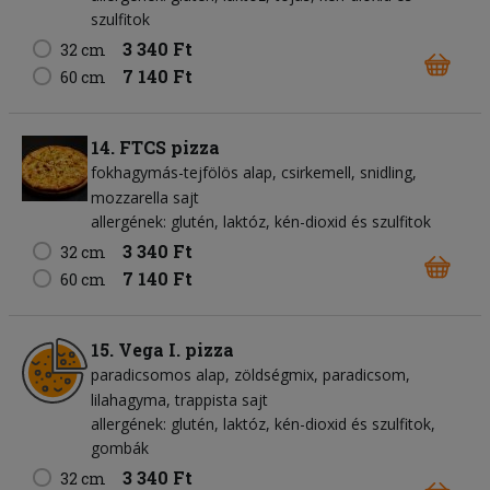
szulfitok
3 340 Ft
32 cm
7 140 Ft
60 cm
14. FTCS pizza
fokhagymás-tejfölös alap
csirkemell
snidling
mozzarella sajt
allergének: glutén, laktóz, kén-dioxid és szulfitok
3 340 Ft
32 cm
7 140 Ft
60 cm
15. Vega I. pizza
paradicsomos alap
zöldségmix
paradicsom
lilahagyma
trappista sajt
allergének: glutén, laktóz, kén-dioxid és szulfitok,
gombák
3 340 Ft
32 cm