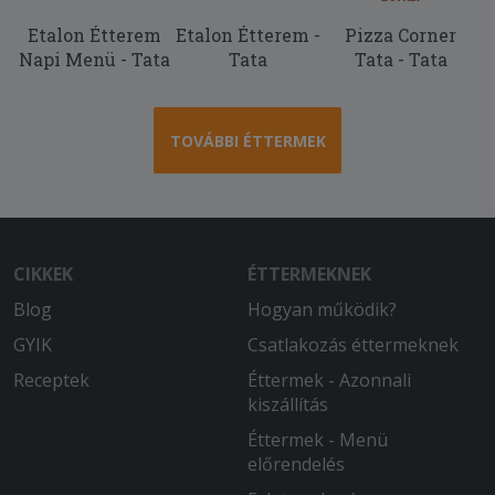
fekete volt és alig volt rajta feltét
Etalon Étterem
Etalon Étterem -
Pizza Corner
Napi Menü - Tata
Tata
Tata - Tata
TOVÁBBI ÉTTERMEK
CIKKEK
ÉTTERMEKNEK
Blog
Hogyan működik?
GYIK
Csatlakozás éttermeknek
Receptek
Éttermek - Azonnali
kiszállítás
Éttermek - Menü
előrendelés