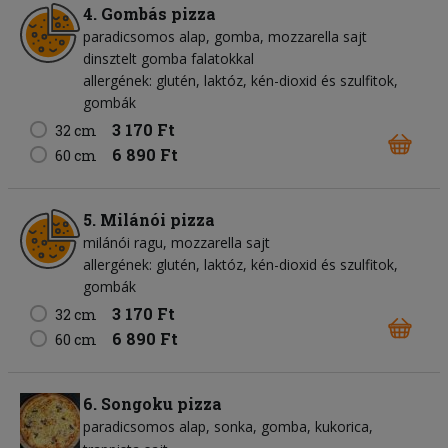
4. Gombás pizza
paradicsomos alap
gomba
mozzarella sajt
dinsztelt gomba falatokkal
allergének: glutén, laktóz, kén-dioxid és szulfitok,
gombák
3 170 Ft
32 cm
6 890 Ft
60 cm
5. Milánói pizza
milánói ragu
mozzarella sajt
allergének: glutén, laktóz, kén-dioxid és szulfitok,
gombák
3 170 Ft
32 cm
6 890 Ft
60 cm
6. Songoku pizza
paradicsomos alap
sonka
gomba
kukorica