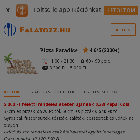
Töltsd le applikációnkat
X
LETÖLTÖM
BELÉPÉS
Pizza Paradise
4.6/5 (2000+)
11:00 - 21:30
60 - 90 perc
3 300 Ft - 5 000 Ft
AKCIÓK
SZÁLLÍTÁSI TERÜLETEK
FIZETÉSI MÓDOK
5 000 Ft feletti rendelés esetén ajándék 0,33l Pepsi Cola
32cm-es pizzák
2 970 Ft
-tól, 60cm-es pizzák
6 540 Ft
-tól
Gyros tál, frissensültek, tészták, saláták, desszertek és üdítők az
étapon
Üdítő és sör rendelése csak ételreléssel együtt lehetséges
Csomagolási díj 120-300 Ft