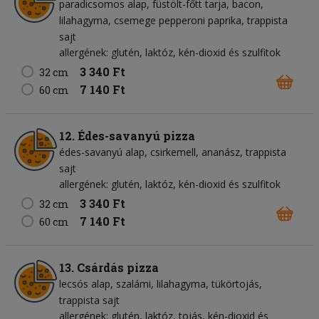
paradicsomos alap
füstölt-főtt tarja
bacon
lilahagyma
csemege pepperoni paprika
trappista
sajt
allergének: glutén, laktóz, kén-dioxid és szulfitok
3 340 Ft
32 cm
7 140 Ft
60 cm
12. Édes-savanyú pizza
édes-savanyú alap
csirkemell
ananász
trappista
sajt
allergének: glutén, laktóz, kén-dioxid és szulfitok
3 340 Ft
32 cm
7 140 Ft
60 cm
13. Csárdás pizza
lecsós alap
szalámi
lilahagyma
tükörtojás
trappista sajt
allergének: glutén, laktóz, tojás, kén-dioxid és