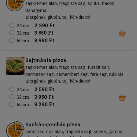
sajtkrémes alap
trappista sajt
sonka
bacon
lilahagyma
allergének: glutén, tej, kén-dioxid
2 290 Ft
24 cm
3 550 Ft
32 cm
8 990 Ft
60 cm
Sajtmánia pizza
sajtkrémes alap
trappista sajt
füstölt sajt
parmezán sajt
camembert sajt
feta sajt
rukkola
allergének: glutén, tej, kén-dioxid
2 590 Ft
24 cm
3 950 Ft
32 cm
9 290 Ft
60 cm
Sonkás-gombás pizza
paradicsomos alap
trappista sajt
sonka
gomba