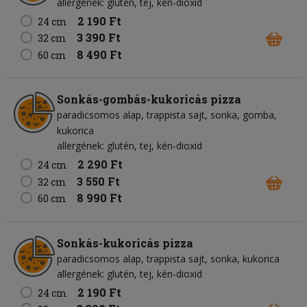
allergének: glutén, tej, kén-dioxid
2 190 Ft
24 cm
3 390 Ft
32 cm
8 490 Ft
60 cm
Sonkás-gombás-kukoricás pizza
paradicsomos alap
trappista sajt
sonka
gomba
kukorica
allergének: glutén, tej, kén-dioxid
2 290 Ft
24 cm
3 550 Ft
32 cm
8 990 Ft
60 cm
Sonkás-kukoricás pizza
paradicsomos alap
trappista sajt
sonka
kukorica
allergének: glutén, tej, kén-dioxid
2 190 Ft
24 cm