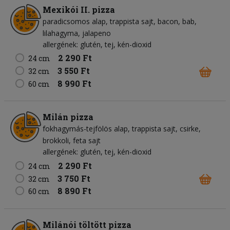
Mexikói II. pizza
paradicsomos alap
trappista sajt
bacon
bab
lilahagyma
jalapeno
allergének: glutén, tej, kén-dioxid
2 290 Ft
24 cm
3 550 Ft
32 cm
8 990 Ft
60 cm
Milán pizza
fokhagymás-tejfölös alap
trappista sajt
csirke
brokkoli
feta sajt
allergének: glutén, tej, kén-dioxid
2 290 Ft
24 cm
3 750 Ft
32 cm
8 890 Ft
60 cm
Milánói töltött pizza