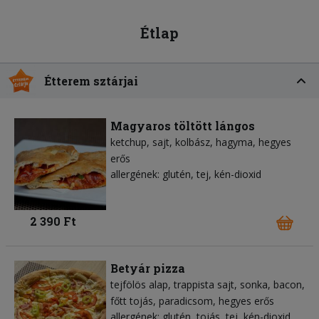
Étlap
Étterem sztárjai
Magyaros töltött lángos
ketchup
sajt
kolbász
hagyma
hegyes
erős
allergének: glutén, tej, kén-dioxid
2 390 Ft
Betyár pizza
tejfölös alap
trappista sajt
sonka
bacon
főtt tojás
paradicsom
hegyes erős
allergének: glutén, tojás, tej, kén-dioxid