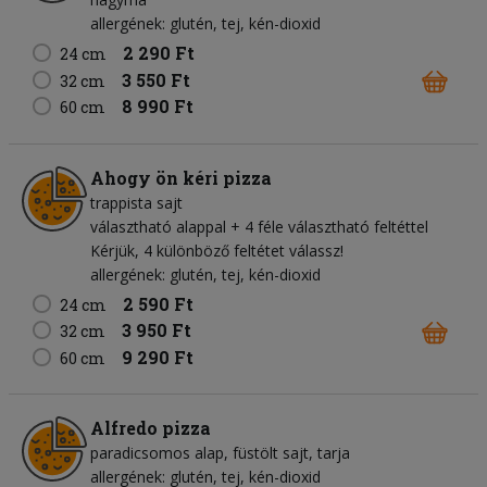
allergének: glutén, tej, kén-dioxid
2 290 Ft
24 cm
3 550 Ft
32 cm
8 990 Ft
60 cm
Ahogy ön kéri pizza
trappista sajt
választható alappal + 4 féle választható feltéttel
Kérjük, 4 különböző feltétet válassz!
allergének: glutén, tej, kén-dioxid
2 590 Ft
24 cm
3 950 Ft
32 cm
9 290 Ft
60 cm
Alfredo pizza
paradicsomos alap
füstölt sajt
tarja
allergének: glutén, tej, kén-dioxid