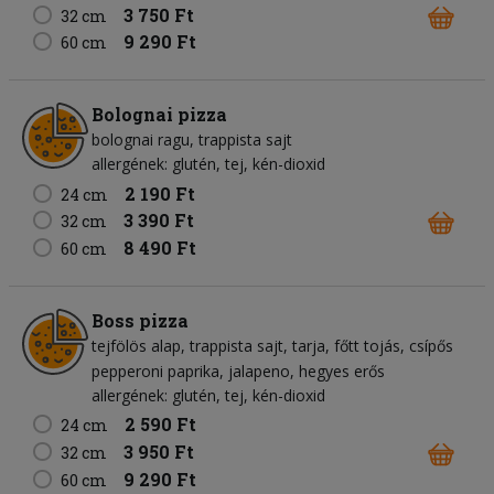
3 750 Ft
32 cm
9 290 Ft
60 cm
Bolognai pizza
bolognai ragu
trappista sajt
allergének: glutén, tej, kén-dioxid
2 190 Ft
24 cm
3 390 Ft
32 cm
8 490 Ft
60 cm
Boss pizza
tejfölös alap
trappista sajt
tarja
főtt tojás
csípős
pepperoni paprika
jalapeno
hegyes erős
allergének: glutén, tej, kén-dioxid
2 590 Ft
24 cm
3 950 Ft
32 cm
9 290 Ft
60 cm