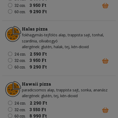
3 950 Ft
32 cm
9 290 Ft
60 cm
Halas pizza
fokhagymás-tejfölös alap
trappista sajt
tonhal
szardínia
olívabogyó
allergének: glutén, halak, tej, kén-dioxid
2 590 Ft
24 cm
3 950 Ft
32 cm
9 290 Ft
60 cm
Hawaii pizza
paradicsomos alap
trappista sajt
sonka
ananász
allergének: glutén, tej, kén-dioxid
2 290 Ft
24 cm
3 550 Ft
32 cm
8 990 Ft
60 cm