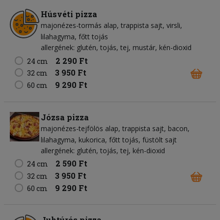
Húsvéti pizza
majonézes-tormás alap
trappista sajt
virsli
lilahagyma
főtt tojás
allergének: glutén, tojás, tej, mustár, kén-dioxid
2 290 Ft
24 cm
3 950 Ft
32 cm
9 290 Ft
60 cm
Józsa pizza
majonézes-tejfölös alap
trappista sajt
bacon
lilahagyma
kukorica
főtt tojás
füstölt sajt
allergének: glutén, tojás, tej, kén-dioxid
2 590 Ft
24 cm
3 950 Ft
32 cm
9 290 Ft
60 cm
Juhtúrós pizza