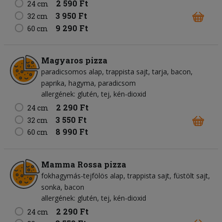
2 590 Ft
24 cm
3 950 Ft
32 cm
9 290 Ft
60 cm
Magyaros pizza
paradicsomos alap
trappista sajt
tarja
bacon
paprika
hagyma
paradicsom
allergének: glutén, tej, kén-dioxid
2 290 Ft
24 cm
3 550 Ft
32 cm
8 990 Ft
60 cm
Mamma Rossa pizza
fokhagymás-tejfölös alap
trappista sajt
füstölt sajt
sonka
bacon
allergének: glutén, tej, kén-dioxid
2 290 Ft
24 cm