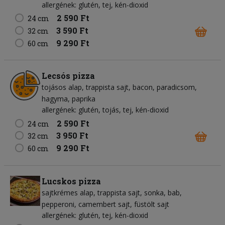
allergének: glutén, tej, kén-dioxid
2 590 Ft
24 cm
3 590 Ft
32 cm
9 290 Ft
60 cm
Lecsós pizza
tojásos alap
trappista sajt
bacon
paradicsom
hagyma
paprika
allergének: glutén, tojás, tej, kén-dioxid
2 590 Ft
24 cm
3 950 Ft
32 cm
9 290 Ft
60 cm
Lucskos pizza
sajtkrémes alap
trappista sajt
sonka
bab
pepperoni
camembert sajt
füstölt sajt
allergének: glutén, tej, kén-dioxid