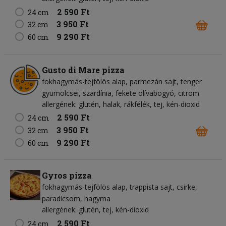
2 590 Ft
24 cm
3 950 Ft
32 cm
9 290 Ft
60 cm
Gusto di Mare pizza
fokhagymás-tejfölös alap
parmezán sajt
tenger
gyümölcsei
szardínia
fekete olívabogyó
citrom
allergének: glutén, halak, rákfélék, tej, kén-dioxid
2 590 Ft
24 cm
3 950 Ft
32 cm
9 290 Ft
60 cm
Gyros pizza
fokhagymás-tejfölös alap
trappista sajt
csirke
paradicsom
hagyma
allergének: glutén, tej, kén-dioxid
2 590 Ft
24 cm