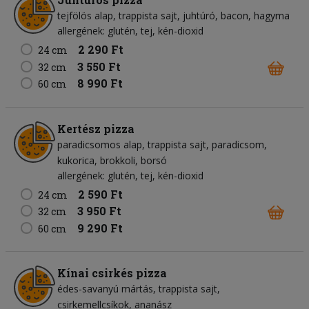
tejfölös alap
trappista sajt
juhtúró
bacon
hagyma
allergének: glutén, tej, kén-dioxid
2 290 Ft
24 cm
3 550 Ft
32 cm
8 990 Ft
60 cm
Kertész pizza
paradicsomos alap
trappista sajt
paradicsom
kukorica
brokkoli
borsó
allergének: glutén, tej, kén-dioxid
2 590 Ft
24 cm
3 950 Ft
32 cm
9 290 Ft
60 cm
Kínai csirkés pizza
édes-savanyú mártás
trappista sajt
csirkemellcsíkok
ananász