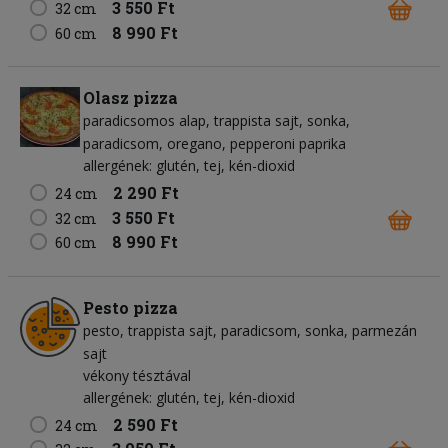
3 550 Ft
32 cm
8 990 Ft
60 cm
Olasz pizza
paradicsomos alap
trappista sajt
sonka
paradicsom
oregano
pepperoni paprika
allergének: glutén, tej, kén-dioxid
2 290 Ft
24 cm
3 550 Ft
32 cm
8 990 Ft
60 cm
Pesto pizza
pesto
trappista sajt
paradicsom
sonka
parmezán
sajt
vékony tésztával
allergének: glutén, tej, kén-dioxid
2 590 Ft
24 cm