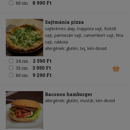
8 990 Ft
60 cm
Sajtmánia pizza
sajtkrémes alap
trappista sajt
füstölt
sajt
parmezán sajt
camembert sajt
feta
sajt
rukkola
allergének: glutén, tej, kén-dioxid
2 590 Ft
24 cm
3 950 Ft
32 cm
9 290 Ft
60 cm
Baconos hamburger
allergének: glutén, mustár, kén-dioxid