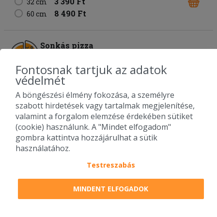
3 390 Ft
32 cm
8 490 Ft
60 cm
Sonkás pizza
paradicsomos alap
trappista sajt
sonka
Fontosnak tartjuk az adatok
allergének: glutén, tej, kén-dioxid
védelmét
2 190 Ft
24 cm
3 390 Ft
32 cm
A böngészési élmény fokozása, a személyre
8 490 Ft
60 cm
szabott hirdetések vagy tartalmak megjelenítése,
valamint a forgalom elemzése érdekében sütiket
(cookie) használunk. A "Mindet elfogadom"
Tanyasi pizza
gombra kattintva hozzájárulhat a sütik
kapros-tejfölös alap
trappista sajt
csirke
szalámi
használatához.
juhtúró
csípős pepperoni paprika
Testreszabás
allergének: glutén, tej, kén-dioxid
2 590 Ft
24 cm
MINDENT ELFOGADOK
3 950 Ft
32 cm
9 290 Ft
60 cm