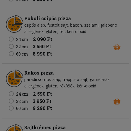
Pokoli csípős pizza
csípős alap
füstölt sajt
bacon
szalámi
jalapeno
allergének: glutén, tej, kén-dioxid
2 090 Ft
24 cm
3 550 Ft
32 cm
8 990 Ft
60 cm
Rákos pizza
paradicsomos alap
trappista sajt
garnélarák
allergének: glutén, rákfélék, kén-dioxid
2 590 Ft
24 cm
3 950 Ft
32 cm
9 290 Ft
60 cm
Sajtkrémes pizza