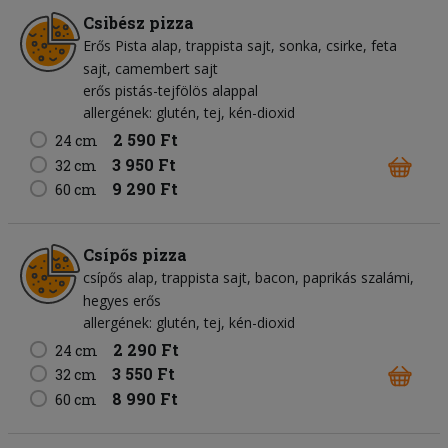
Csibész pizza
Erős Pista alap
trappista sajt
sonka
csirke
feta
sajt
camembert sajt
erős pistás-tejfölös alappal
allergének: glutén, tej, kén-dioxid
2 590 Ft
24 cm
3 950 Ft
32 cm
9 290 Ft
60 cm
Csípős pizza
csípős alap
trappista sajt
bacon
paprikás szalámi
hegyes erős
allergének: glutén, tej, kén-dioxid
2 290 Ft
24 cm
3 550 Ft
32 cm
8 990 Ft
60 cm