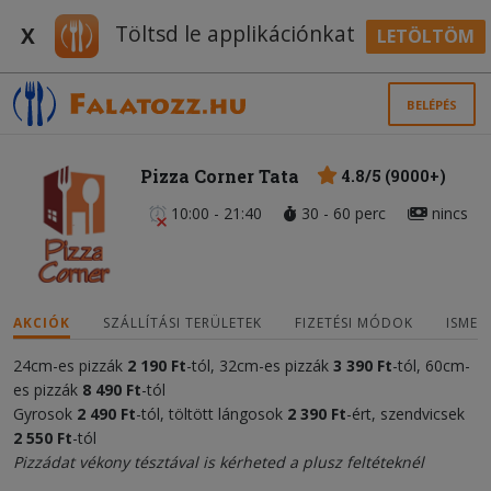
Töltsd le applikációnkat
X
LETÖLTÖM
BELÉPÉS
Pizza Corner Tata
4.8/5 (9000+)
10:00 - 21:40
30 - 60 perc
nincs
AKCIÓK
SZÁLLÍTÁSI TERÜLETEK
FIZETÉSI MÓDOK
ISMER
24cm-es pizzák
2
190 Ft
-tól, 32cm-es pizzák
3 390 Ft
-tól, 60cm-
es pizzák
8 490 Ft
-tól
Gyrosok
2 490 Ft
-tól, töltött lángosok
2 390 Ft
-ért, szendvicsek
2 550 Ft
-tól
Pizzádat vékony tésztával is kérheted a plusz feltéteknél