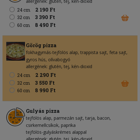
allergének: glutén, tej, kén-dioxid
2 190 Ft
24 cm
3 390 Ft
32 cm
8 490 Ft
60 cm
Görög pizza
fokhagymás-tejfölös alap
trappista sajt
feta sajt
gyros hús
olívabogyó
allergének: glutén, tej, kén-dioxid
2 290 Ft
24 cm
3 550 Ft
32 cm
8 990 Ft
60 cm
Gulyás pizza
tejfölös alap
parmezán sajt
tarja
bacon
csirkemellcsíkok
paprika
tejfölös-gulyáskrémes alappal
allergének: glutén, tej, kén-dioxid