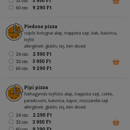
3 950 Ft
32 cm
9 290 Ft
60 cm
Piedone pizza
csípős bolognai alap
trappista sajt
bab
kukorica
tejföl
allergének: glutén, tej, kén-dioxid
2 590 Ft
24 cm
3 950 Ft
32 cm
9 290 Ft
60 cm
Pipi pizza
fokhagymás-tejfölös alap
trappista sajt
csirke
paradicsom
kukorica
kapor
mozzarella sajt
allergének: glutén, tej, kén-dioxid
2 290 Ft
24 cm
3 950 Ft
32 cm
9 290 Ft
60 cm