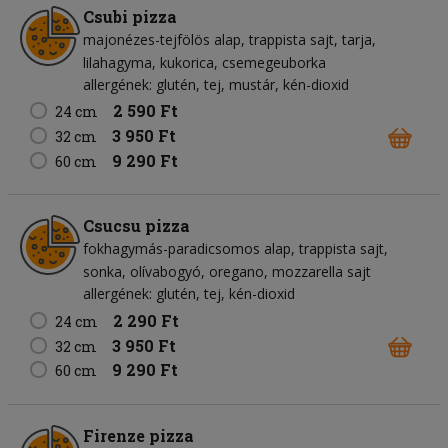
Csubi pizza
majonézes-tejfölös alap
trappista sajt
tarja
lilahagyma
kukorica
csemegeuborka
allergének: glutén, tej, mustár, kén-dioxid
2 590 Ft
24 cm
3 950 Ft
32 cm
9 290 Ft
60 cm
Csucsu pizza
fokhagymás-paradicsomos alap
trappista sajt
sonka
olívabogyó
oregano
mozzarella sajt
allergének: glutén, tej, kén-dioxid
2 290 Ft
24 cm
3 950 Ft
32 cm
9 290 Ft
60 cm
Firenze pizza