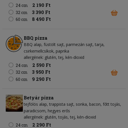
2 190 Ft
24 cm
3 390 Ft
32 cm
8 490 Ft
60 cm
BBQ pizza
BBQ alap
füstölt sajt
parmezán sajt
tarja
csirkemellcsíkok
paprika
allergének: glutén, tej, kén-dioxid
2 590 Ft
24 cm
3 950 Ft
32 cm
9 290 Ft
60 cm
Betyár pizza
tejfölös alap
trappista sajt
sonka
bacon
főtt tojás
paradicsom
hegyes erős
allergének: glutén, tojás, tej, kén-dioxid
2 290 Ft
24 cm