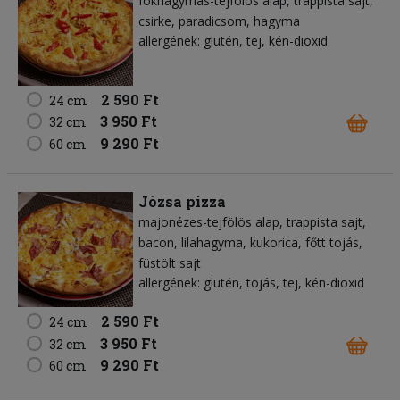
fokhagymás-tejfölös alap
trappista sajt
csirke
paradicsom
hagyma
allergének: glutén, tej, kén-dioxid
2 590 Ft
24 cm
3 950 Ft
32 cm
9 290 Ft
60 cm
Józsa pizza
majonézes-tejfölös alap
trappista sajt
bacon
lilahagyma
kukorica
főtt tojás
füstölt sajt
allergének: glutén, tojás, tej, kén-dioxid
2 590 Ft
24 cm
3 950 Ft
32 cm
9 290 Ft
60 cm