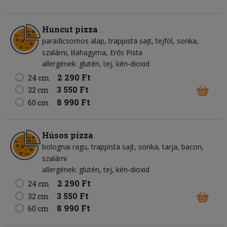
Huncut pizza
paradicsomos alap
trappista sajt
tejföl
sonka
szalámi
lilahagyma
Erős Pista
allergének: glutén, tej, kén-dioxid
2 290 Ft
24 cm
3 550 Ft
32 cm
8 990 Ft
60 cm
Húsos pizza
bolognai ragu
trappista sajt
sonka
tarja
bacon
szalámi
allergének: glutén, tej, kén-dioxid
2 290 Ft
24 cm
3 550 Ft
32 cm
8 990 Ft
60 cm