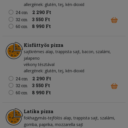
allergének: glutén, tej, kén-dioxid
2 290 Ft
24 cm
3 550 Ft
32 cm
8 990 Ft
60 cm
Kisfüttyös pizza
sajtkrémes alap
trappista sajt
bacon
szalámi
jalapeno
vékony tésztával
allergének: glutén, tej, kén-dioxid
2 290 Ft
24 cm
3 550 Ft
32 cm
8 990 Ft
60 cm
Latika pizza
fokhagymás-tejfölös alap
trappista sajt
szalámi
gomba
paprika
mozzarella sajt