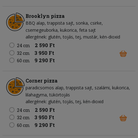
Brooklyn pizza
BBQ alap
trappista sajt
sonka
csirke
csemegeuborka
kukorica
feta sajt
allergének: glutén, tojás, tej, mustár, kén-dioxid
2 590 Ft
24 cm
3 950 Ft
32 cm
9 290 Ft
60 cm
Corner pizza
paradicsomos alap
trappista sajt
szalámi
kukorica
lilahagyma
tükörtojás
allergének: glutén, tojás, tej, kén-dioxid
2 590 Ft
24 cm
3 950 Ft
32 cm
9 290 Ft
60 cm