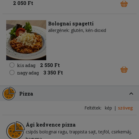
2 050 Ft
Bolognai spagetti
allergének: glutén, kén-dioxid
2 550 Ft
kis adag
3 350 Ft
nagy adag
Pizza
Feltétek:
kép
szöveg
Ági kedvence pizza
csípős bolognai ragu
trappista sajt
tejföl
csirkemáj
hagyma