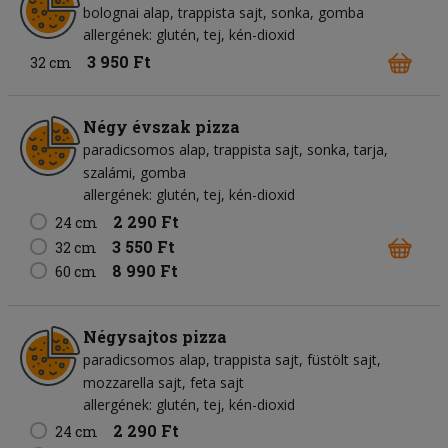
bolognai alap
trappista sajt
sonka
gomba
allergének: glutén, tej, kén-dioxid
3 950 Ft
32 cm
Négy évszak pizza
paradicsomos alap
trappista sajt
sonka
tarja
szalámi
gomba
allergének: glutén, tej, kén-dioxid
2 290 Ft
24 cm
3 550 Ft
32 cm
8 990 Ft
60 cm
Négysajtos pizza
paradicsomos alap
trappista sajt
füstölt sajt
mozzarella sajt
feta sajt
allergének: glutén, tej, kén-dioxid
2 290 Ft
24 cm