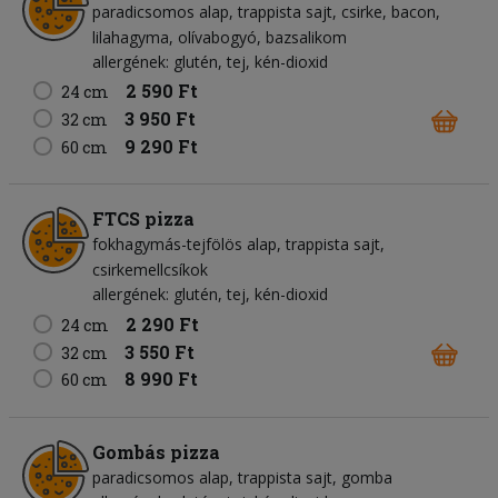
paradicsomos alap
trappista sajt
csirke
bacon
lilahagyma
olívabogyó
bazsalikom
allergének: glutén, tej, kén-dioxid
2 590 Ft
24 cm
3 950 Ft
32 cm
9 290 Ft
60 cm
FTCS pizza
fokhagymás-tejfölös alap
trappista sajt
csirkemellcsíkok
allergének: glutén, tej, kén-dioxid
2 290 Ft
24 cm
3 550 Ft
32 cm
8 990 Ft
60 cm
Gombás pizza
paradicsomos alap
trappista sajt
gomba