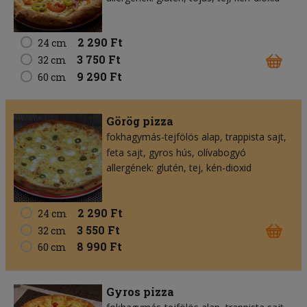
2 290 Ft
24 cm
3 750 Ft
32 cm
9 290 Ft
60 cm
Görög pizza
fokhagymás-tejfölös alap
trappista sajt
feta sajt
gyros hús
olívabogyó
allergének: glutén, tej, kén-dioxid
2 290 Ft
24 cm
3 550 Ft
32 cm
8 990 Ft
60 cm
Gyros pizza