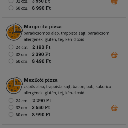
3 550 Ft
32 cm
8 990 Ft
60 cm
Margarita pizza
paradicsomos alap
trappista sajt
paradicsom
allergének: glutén, tej, kén-dioxid
2 190 Ft
24 cm
3 390 Ft
32 cm
8 490 Ft
60 cm
Mexikói pizza
csípős alap
trappista sajt
bacon
bab
kukorica
allergének: glutén, tej, kén-dioxid
2 290 Ft
24 cm
3 550 Ft
32 cm
8 990 Ft
60 cm