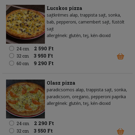
Lucskos pizza
sajtkrémes alap
trappista sajt
sonka
bab
pepperoni
camembert sajt
füstölt
sajt
allergének: glutén, tej, kén-dioxid
2 590 Ft
24 cm
3 950 Ft
32 cm
9 290 Ft
60 cm
Olasz pizza
paradicsomos alap
trappista sajt
sonka
paradicsom
oregano
pepperoni paprika
allergének: glutén, tej, kén-dioxid
2 290 Ft
24 cm
3 550 Ft
32 cm