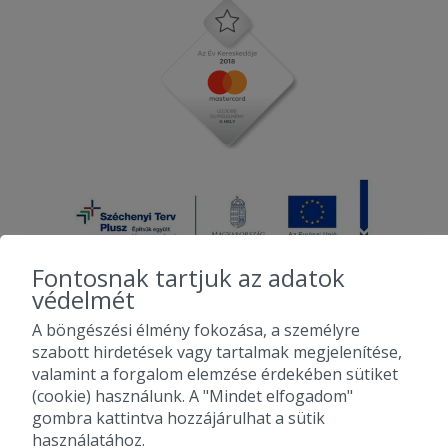
Fontosnak tartjuk az adatok
védelmét
A böngészési élmény fokozása, a személyre
2010-2026 Copyright - Falatozz.hu - Diston-line Kft.
szabott hirdetések vagy tartalmak megjelenítése,
valamint a forgalom elemzése érdekében sütiket
Pizza, gyros, hamburger, menük kedvező áron, egy helyen az összes
(cookie) használunk. A "Mindet elfogadom"
étterem ajánlata.
gombra kattintva hozzájárulhat a sütik
használatához.