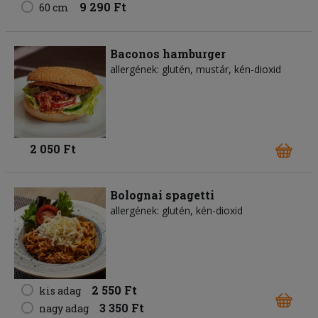
9 290 Ft
60 cm
Baconos hamburger
allergének: glutén, mustár, kén-dioxid
2 050 Ft
Bolognai spagetti
allergének: glutén, kén-dioxid
2 550 Ft
kis adag
3 350 Ft
nagy adag