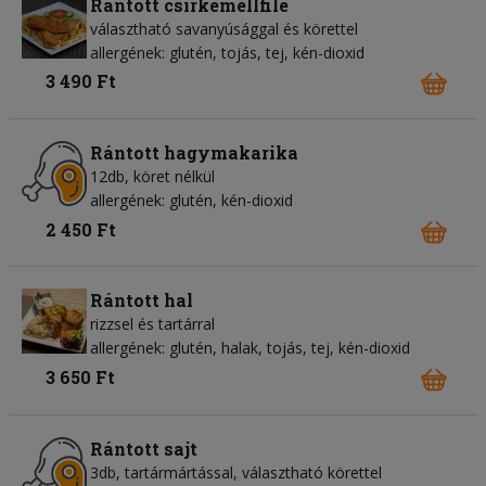
Rántott csirkemellfilé
választható savanyúsággal és körettel
allergének: glutén, tojás, tej, kén-dioxid
3 490 Ft
Rántott hagymakarika
12db, köret nélkül
allergének: glutén, kén-dioxid
2 450 Ft
Rántott hal
rizzsel és tartárral
allergének: glutén, halak, tojás, tej, kén-dioxid
3 650 Ft
Rántott sajt
3db, tartármártással, választható körettel