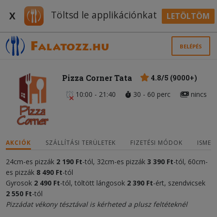
Töltsd le applikációnkat
X
LETÖLTÖM
BELÉPÉS
Pizza Corner Tata
4.8/5 (9000+)
10:00 - 21:40
30 - 60 perc
nincs
AKCIÓK
SZÁLLÍTÁSI TERÜLETEK
FIZETÉSI MÓDOK
ISMER
24cm-es pizzák
2
190 Ft
-tól, 32cm-es pizzák
3 390 Ft
-tól, 60cm-
es pizzák
8 490 Ft
-tól
Gyrosok
2 490 Ft
-tól, töltött lángosok
2 390 Ft
-ért, szendvicsek
2 550 Ft
-tól
Pizzádat vékony tésztával is kérheted a plusz feltéteknél