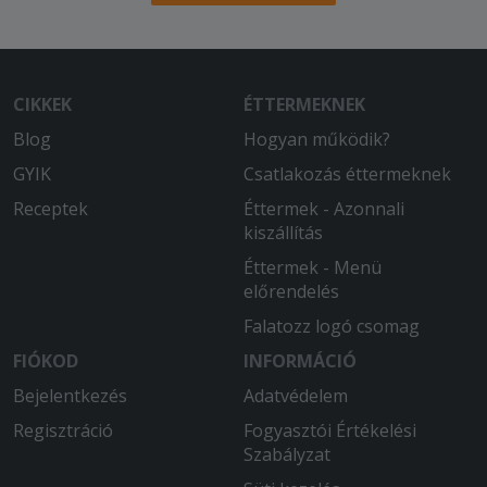
2026-01-14 - :
Nagyon finom volt, időben ideért. A
futár nagyon rendes volt
CIKKEK
ÉTTERMEKNEK
2026-01-11 - Gergely:
Blog
Hogyan működik?
Gyors kiszállítás volt (60 perc a várható
90 helyett). a pizza a megszokott
GYIK
Csatlakozás éttermeknek
Corner minőség, 5
Receptek
Éttermek - Azonnali
kiszállítás
2025-12-12 - Tiborné:
Finom volt.
Éttermek - Menü
előrendelés
2025-12-05 - Zsolt:
Falatozz logó csomag
Mindíg nagyon finom a pizza és
lehetőségekhez képest gyors a
FIÓKOD
INFORMÁCIÓ
kiszállítás.
Bejelentkezés
Adatvédelem
Regisztráció
Fogyasztói Értékelési
2025-11-03 - Krisztián:
Szabályzat
Finom ételek gyors és udvarias
kiszállítás.