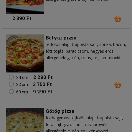
2 390 Ft
Betyár pizza
tejfölös alap
trappista sajt
sonka
bacon
főtt tojás
paradicsom
hegyes erős
allergének: glutén, tojás, tej, kén-dioxid
2 290 Ft
24 cm
3 750 Ft
32 cm
9 290 Ft
60 cm
Görög pizza
fokhagymás-tejfölös alap
trappista sajt
feta sajt
gyros hús
olívabogyó
allergének: glutén, tej, kén-dioxid