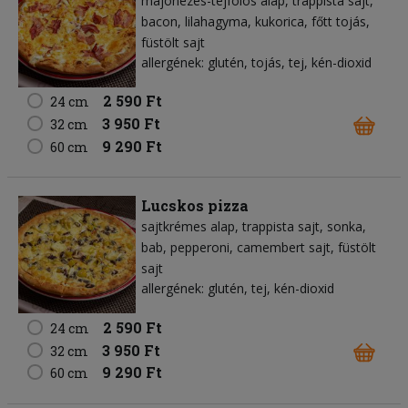
majonézes-tejfölös alap
trappista sajt
bacon
lilahagyma
kukorica
főtt tojás
füstölt sajt
allergének: glutén, tojás, tej, kén-dioxid
2 590 Ft
24 cm
3 950 Ft
32 cm
9 290 Ft
60 cm
Lucskos pizza
sajtkrémes alap
trappista sajt
sonka
bab
pepperoni
camembert sajt
füstölt
sajt
allergének: glutén, tej, kén-dioxid
2 590 Ft
24 cm
3 950 Ft
32 cm
9 290 Ft
60 cm