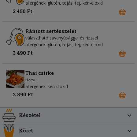
allergének: glutén, tojás, tej, kén-dioxid
3 450 Ft
Rántott sertésszelet
választható savanyúsággal és rizzsel
allergének: glutén, tojás, tej, kén-dioxid
3 490 Ft
Thai csirke
rizzsel
allergének: kén-dioxid
2 890 Ft
Készétel
Köret