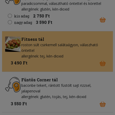
paradicsommal, választható öntettel és körettel
allergének: glutén, kén-dioxid
2 750 Ft
kis adag
3 590 Ft
nagy adag
Fitness tál
roston sült csirkemell salátaágyon, válaszható
öntettel
allergének: tej, kén-dioxid
3 490 Ft
Füstös Corner tál
baconbe tekert, rántott füstölt sajt rizzsel,
jalapenoval
allergének: glutén, tojás, tej, kén-dioxid
3 550 Ft