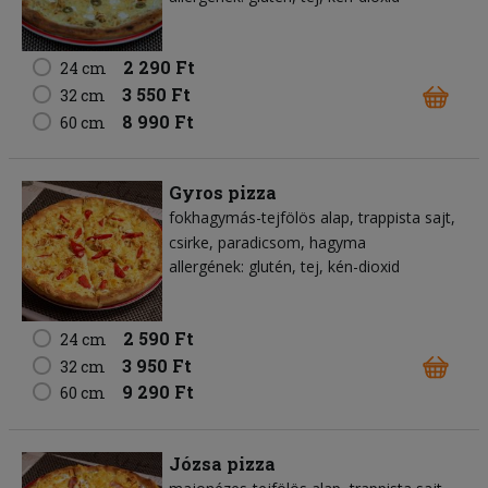
2 290 Ft
24 cm
3 550 Ft
32 cm
8 990 Ft
60 cm
Gyros pizza
fokhagymás-tejfölös alap
trappista sajt
csirke
paradicsom
hagyma
allergének: glutén, tej, kén-dioxid
2 590 Ft
24 cm
3 950 Ft
32 cm
9 290 Ft
60 cm
Józsa pizza