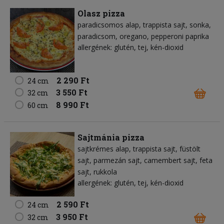
Olasz pizza
paradicsomos alap
trappista sajt
sonka
paradicsom
oregano
pepperoni paprika
allergének: glutén, tej, kén-dioxid
2 290 Ft
24 cm
3 550 Ft
32 cm
8 990 Ft
60 cm
Sajtmánia pizza
sajtkrémes alap
trappista sajt
füstölt
sajt
parmezán sajt
camembert sajt
feta
sajt
rukkola
allergének: glutén, tej, kén-dioxid
2 590 Ft
24 cm
3 950 Ft
32 cm