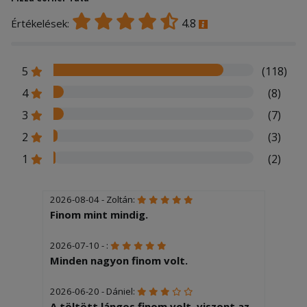
4.8
Értékelések:
5
(118)
4
(8)
3
(7)
2
(3)
1
(2)
2026-08-04 - Zoltán:
Finom mint mindig.
2026-07-10 - :
Minden nagyon finom volt.
2026-06-20 - Dániel:
A töltött lángos finom volt, viszont az