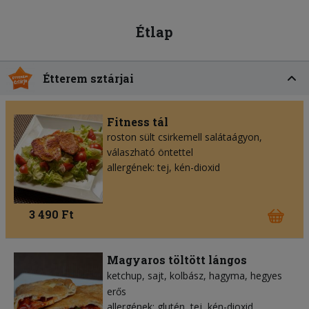
Étlap
Étterem sztárjai
Fitness tál
roston sült csirkemell salátaágyon,
válaszható öntettel
allergének: tej, kén-dioxid
3 490 Ft
Magyaros töltött lángos
ketchup
sajt
kolbász
hagyma
hegyes
erős
allergének: glutén, tej, kén-dioxid