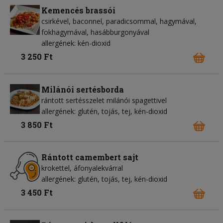
Kemencés brassói
csirkével, baconnel, paradicsommal, hagymával,
fokhagymával, hasábburgonyával
allergének: kén-dioxid
3 250 Ft
Milánói sertésborda
rántott sertésszelet milánói spagettivel
allergének: glutén, tojás, tej, kén-dioxid
3 850 Ft
Rántott camembert sajt
krokettel, áfonyalekvárral
allergének: glutén, tojás, tej, kén-dioxid
3 450 Ft