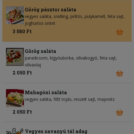
Görög pásztor saláta
vegyes saláta
snidling
pirítós
pulykamell
feta sajt
joghurtos öntet
3 580 Ft
Görög saláta
paradicsom
kígyóuborka
olívabogyó
feta sajt
olívaolaj
2 050 Ft
Mahagóni saláta
vegyes saláta
főtt tojás
reszelt sajt
majonéz
2 050 Ft
Vegyes savanyú tál adag