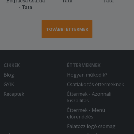
Bográcsa Csárda
Tata
Tata
Isteni a burgundi vadragu!!!
- Tata
2025-10-18 - Réka:
Még meg se kaptam de már most
értékelhetem de azt hogy mikor ér ide
TOVÁBBI ÉTTERMEK
azt nem tudhatom
2025-09-28 - Szilárd:
A kiszállítás kicsit hosszú, de az ételek
nagyon rendben voltak.
CIKKEK
ÉTTERMEKNEK
Blog
Hogyan működik?
2025-08-23 - Katalin:
Két óra várakozás után jött amit
GYIK
Csatlakozás éttermeknek
reméltem! Három féle étel a pizza alja
Receptek
Éttermek - Azonnali
nagyon fekete volt a másik grillezett
kiszállítás
modzarella zöldség köret nem volt
friss, a harmadik a töltött batyu na azt
Éttermek - Menü
nem kellett volna attól sajnos teljes
előrendelés
gyomorrontás lett a vége másnak
Falatozz logó csomag
estig! Úgyhogy többet nem rendelünk
innen!