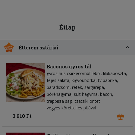
Étlap
Étterem sztárjai
Baconos gyros tál
gyros hús csirkecombfiléből
lilakáposzta
fejes saláta
kígyóuborka
tv paprika
paradicsom
retek
sárgarépa
póréhagyma
sült hagyma
bacon
trappista sajt
tzatziki öntet
vegyes körettel és pitával
3 910 Ft