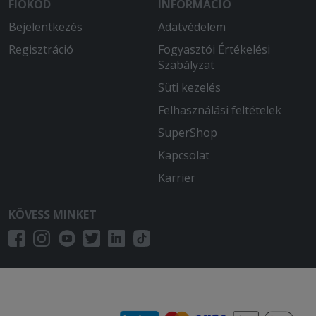
FIÓKOD
INFORMÁCIÓ
Bejelentkezés
Adatvédelem
2025-07-20 - Katalin:
2.5 óra várakozás után kaptunk egy
Regisztráció
Fogyasztói Értékelési
szaft nélküli pörköltet meg egy
Szabályzat
szétfőtt fogast. A pisztrángnak
Süti kezelés
legalább jól megágyaztak körettel,
hogy legyen súlya a dobozának. A 2
Felhasználási feltételek
maréknyi pirított mandula sem
SuperShop
vigasztalta meg.
Kapcsolat
2025-06-07 - Lajos:
Karrier
Nem kaptam meg mindent amit
rendeltem
KÖVESS MINKET