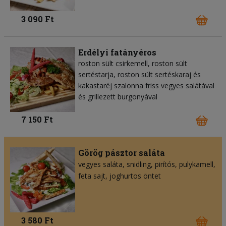
3 090 Ft
Erdélyi fatányéros
roston sült csirkemell, roston sült
sertéstarja, roston sült sertéskaraj és
kakastaréj szalonna friss vegyes salátával
és grillezett burgonyával
7 150 Ft
Görög pásztor saláta
vegyes saláta
snidling
pirítós
pulykamell
feta sajt
joghurtos öntet
3 580 Ft