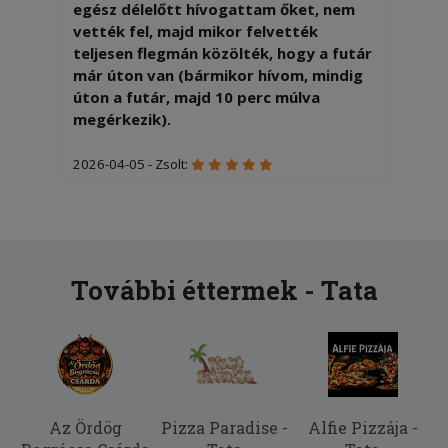
egész délelőtt hívogattam őket, nem
vették fel, majd mikor felvették
teljesen flegmán közölték, hogy a futár
már úton van (bármikor hívom, mindig
úton a futár, majd 10 perc múlva
megérkezik).
2026-04-05 - Zsolt:
Nagyon finom volt és gyorsan ki is
hozták,köszönjük a szakácsnak és a
kiszállítónak!!!
2026-02-20 - Ramóna:
További éttermek - Tata
Tiramisu adag nagy csalódás volt.
Rendeltem 2 adag tiramisut. Az egyik
normál megszokott adag volt a másik
pedig kisebb mint a fele. Árban
ugyanannyit fizettem mindektőèrt!
Az Ördög
Pizza Paradise -
Alfie Pizzája -
2025-12-06 - Balázs: