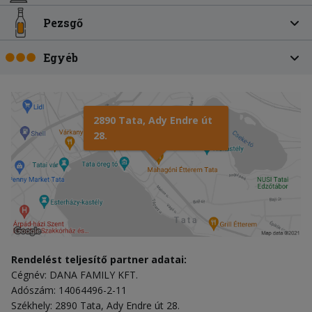
Pezsgő
Egyéb
2890 Tata, Ady Endre út
28.
Rendelést teljesítő partner adatai:
Cégnév: DANA FAMILY KFT.
Adószám: 14064496-2-11
Székhely: 2890 Tata, Ady Endre út 28.