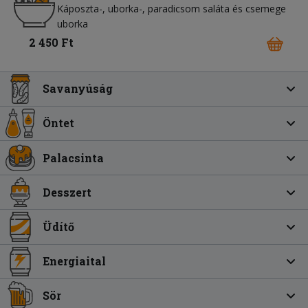
Káposzta-, uborka-, paradicsom saláta és csemege
uborka
2 450 Ft
Savanyúság
Öntet
Palacsinta
Desszert
Üdítő
Energiaital
Sör