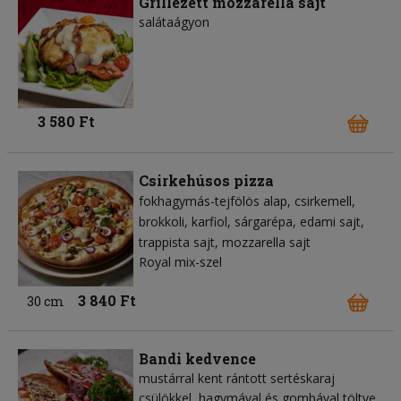
Grillezett mozzarella sajt
salátaágyon
3 580 Ft
Csirkehúsos pizza
fokhagymás-tejfölös alap
csirkemell
brokkoli
karfiol
sárgarépa
edami sajt
trappista sajt
mozzarella sajt
Royal mix-szel
3 840 Ft
30 cm
Bandi kedvence
mustárral kent rántott sertéskaraj
csülökkel, hagymával és gombával töltve,