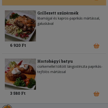
Grillezett szűzérmék
libamájjal és kapros-paprikás mártással,
galuskával
6 920 Ft
Hortobágyi batyu
csirkemellel töltött lángostészta paprikás-
tejfölös mártással
3 580 Ft