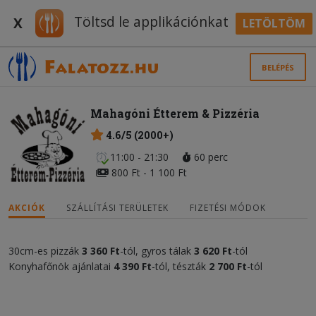
Töltsd le applikációnkat
X
LETÖLTÖM
BELÉPÉS
Mahagóni Étterem & Pizzéria
4.6/5 (2000+)
11:00 - 21:30
60 perc
800 Ft - 1 100 Ft
AKCIÓK
SZÁLLÍTÁSI TERÜLETEK
FIZETÉSI MÓDOK
30cm-es pizzák
3 360 Ft
-tól, gyros tálak
3 620 Ft
-tól
Konyhafőnök ajánlatai
4 390 Ft
-tól, tészták
2 700 Ft
-tól