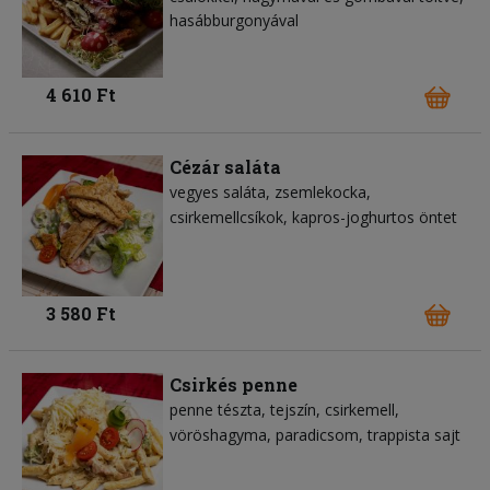
hasábburgonyával
4 610 Ft
Cézár saláta
vegyes saláta
zsemlekocka
csirkemellcsíkok
kapros-joghurtos öntet
3 580 Ft
Csirkés penne
penne tészta
tejszín
csirkemell
vöröshagyma
paradicsom
trappista sajt