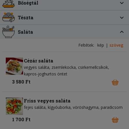
Bőségtál
Tészta
Saláta
Feltétek:
kép
szöveg
Cézár saláta
vegyes saláta
zsemlekocka
csirkemellcsíkok
kapros-joghurtos öntet
3 580 Ft
Friss vegyes saláta
fejes saláta
kígyóuborka
vöröshagyma
paradicsom
1 700 Ft