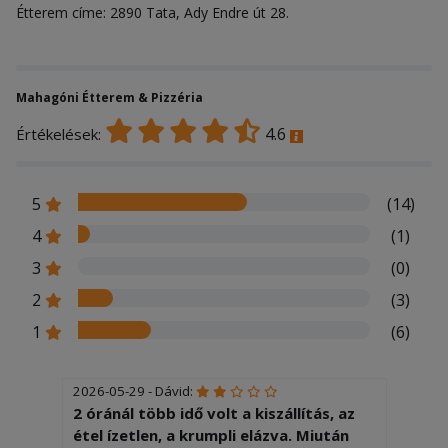
Étterem címe: 2890 Tata, Ady Endre út 28.
Mahagóni Étterem & Pizzéria
4.6
Értékelések:
5
(14)
4
(1)
3
(0)
2
(3)
1
(6)
2026-05-29 - Dávid:
2 óránál több idő volt a kiszállítás, az
étel ízetlen, a krumpli elázva. Miután