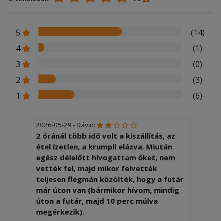
5
(14)
4
(1)
3
(0)
2
(3)
1
(6)
2026-05-29 - Dávid:
2 óránál több idő volt a kiszállítás, az
étel ízetlen, a krumpli elázva. Miután
egész délelőtt hívogattam őket, nem
vették fel, majd mikor felvették
teljesen flegmán közölték, hogy a futár
már úton van (bármikor hívom, mindig
úton a futár, majd 10 perc múlva
megérkezik).