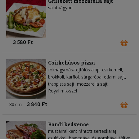
Grillezett mozzarella sajt
salátaágyon
3 580 Ft
Csirkehúsos pizza
fokhagymás-tejfölös alap
csirkemell
brokkoli
karfiol
sárgarépa
edami sajt
trappista sajt
mozzarella sajt
Royal mix-szel
3 840 Ft
30 cm
Bandi kedvence
mustárral kent rántott sertéskaraj
csülökkel, hagymával és gombával töltve,