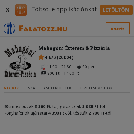
Töltsd le applikációnkat
X
LETÖLTÖM
BELÉPÉS
Mahagóni Étterem & Pizzéria
4.6/5 (2000+)
11:00 - 21:30
60 perc
800 Ft - 1 100 Ft
AKCIÓK
SZÁLLÍTÁSI TERÜLETEK
FIZETÉSI MÓDOK
30cm-es pizzák
3 360 Ft
-tól, gyros tálak
3 620 Ft
-tól
Konyhafőnök ajánlatai
4 390 Ft
-tól, tészták
2 700 Ft
-tól