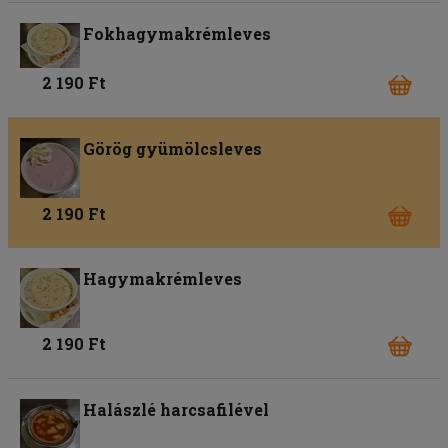
Fokhagymakrémleves
2 190 Ft
Görög gyümölcsleves
2 190 Ft
Hagymakrémleves
2 190 Ft
Halászlé harcsafilével