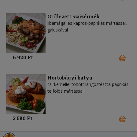
Grillezett szűzérmék
libamájjal és kapros-paprikás mártással,
galuskával
6 920 Ft
Hortobágyi batyu
csirkemellel töltött lángostészta paprikás-
tejfölös mártással
3 580 Ft