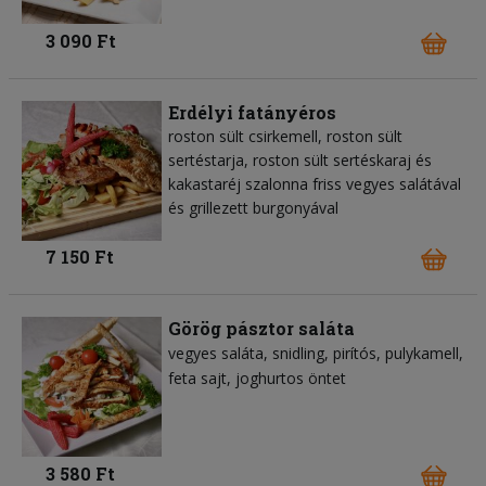
3 090 Ft
Erdélyi fatányéros
roston sült csirkemell, roston sült
sertéstarja, roston sült sertéskaraj és
kakastaréj szalonna friss vegyes salátával
és grillezett burgonyával
7 150 Ft
Görög pásztor saláta
vegyes saláta
snidling
pirítós
pulykamell
feta sajt
joghurtos öntet
3 580 Ft