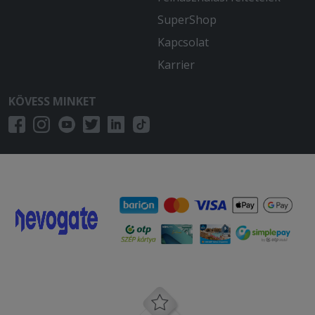
hogy legyen súlya a dobozának. A 2
SuperShop
maréknyi pirított mandula sem
Kapcsolat
vigasztalta meg.
Karrier
2025-06-07 - Lajos:
Nem kaptam meg mindent amit
KÖVESS MINKET
rendeltem