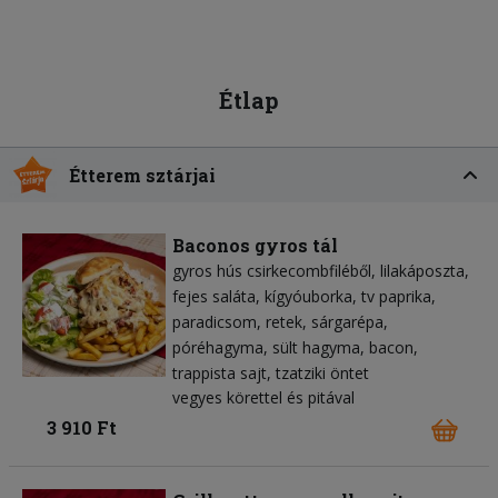
Étlap
Étterem sztárjai
Baconos gyros tál
gyros hús csirkecombfiléből
lilakáposzta
fejes saláta
kígyóuborka
tv paprika
paradicsom
retek
sárgarépa
póréhagyma
sült hagyma
bacon
trappista sajt
tzatziki öntet
vegyes körettel és pitával
3 910 Ft