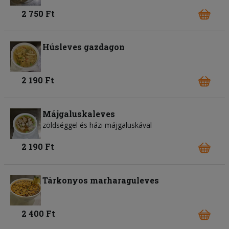
2 750 Ft
Húsleves gazdagon
2 190 Ft
Májgaluskaleves
zöldséggel és házi májgaluskával
2 190 Ft
Tárkonyos marharaguleves
2 400 Ft