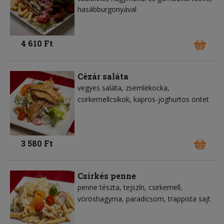
hasábburgonyával
4 610 Ft
Cézár saláta
vegyes saláta
zsemlekocka
csirkemellcsíkok
kapros-joghurtos öntet
3 580 Ft
Csirkés penne
penne tészta
tejszín
csirkemell
vöröshagyma
paradicsom
trappista sajt