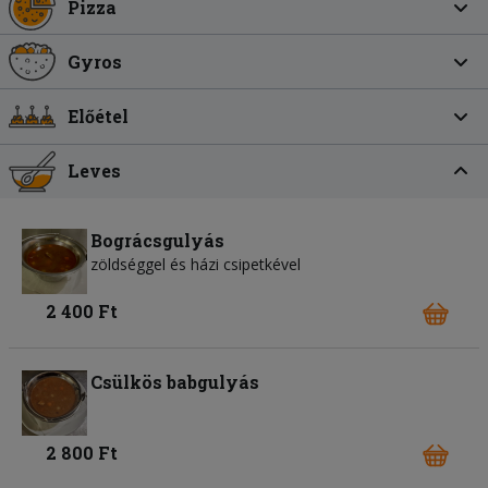
Pizza
Gyros
Előétel
Leves
Bográcsgulyás
zöldséggel és házi csipetkével
2 400 Ft
Csülkös babgulyás
2 800 Ft