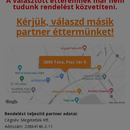
A választott étteremnek már nem
tudunk rendelést közvetíteni.
Kérjük, válaszd másik
partner éttermünket!
2890 Tata, Piac tér 9.
Rendelést teljesítő partner adatai:
Cégnév: Megetetlek Kft.
Adószám: 23864146-2-11