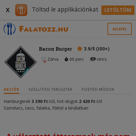
Töltsd le applikációnkat
X
LETÖLTÖM
BELÉPÉS
Bacon Burger
3.9/5 (100+)
Zárva
60 perc
nincs
AKCIÓK
SZÁLLÍTÁSI TERÜLETEK
FIZETÉSI MÓDOK
Hamburgerek
3 390 Ft
-tól, hot-dogok
2 420 Ft
-tól
Szendvics, taco, falatka, főétel a kínálatban