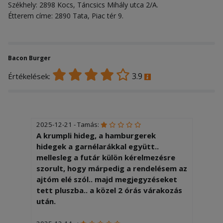
Székhely: 2898 Kocs, Táncsics Mihály utca 2/A.
Étterem címe: 2890 Tata, Piac tér 9.
Bacon Burger
3.9
Értékelések:
2025-12-21 - Tamás:
A krumpli hideg, a hamburgerek
hidegek a garnélarákkal együtt..
mellesleg a futár külön kérelmezésre
szorult, hogy márpedig a rendelésem az
ajtóm elé szól.. majd megjegyzéseket
tett pluszba.. a közel 2 órás várakozás
után.