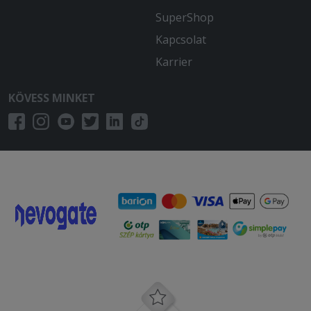
SuperShop
Kapcsolat
Karrier
KÖVESS MINKET