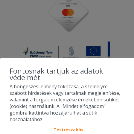
Fontosnak tartjuk az adatok
védelmét
A böngészési élmény fokozása, a személyre
2010-2026 Copyright - Falatozz.hu - Diston-line Kft.
szabott hirdetések vagy tartalmak megjelenítése,
valamint a forgalom elemzése érdekében sütiket
Pizza, gyros, hamburger, menük kedvező áron, egy helyen az összes
(cookie) használunk. A "Mindet elfogadom"
étterem ajánlata.
gombra kattintva hozzájárulhat a sütik
használatához.
Testreszabás