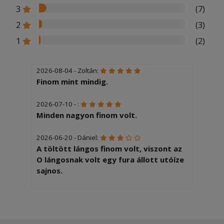
3
(7)
2
(3)
1
(2)
2026-08-04 - Zoltán:
Finom mint mindig.
2026-07-10 - :
Minden nagyon finom volt.
2026-06-20 - Dániel:
A töltött lángos finom volt, viszont az
O lángosnak volt egy fura állott utóíze
sajnos.
2026-06-14 - Ákos:
Finom volt minden!