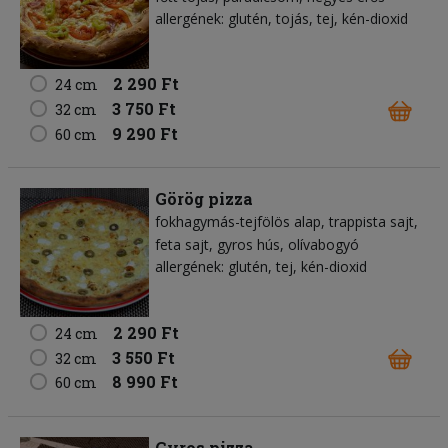
allergének: glutén, tojás, tej, kén-dioxid
2 290 Ft
24 cm
3 750 Ft
32 cm
9 290 Ft
60 cm
Görög pizza
fokhagymás-tejfölös alap
trappista sajt
feta sajt
gyros hús
olívabogyó
allergének: glutén, tej, kén-dioxid
2 290 Ft
24 cm
3 550 Ft
32 cm
8 990 Ft
60 cm
Gyros pizza