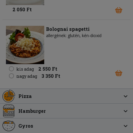
2 050 Ft
Bolognai spagetti
allergének: glutén, kén-dioxid
2 550 Ft
kis adag
3 350 Ft
nagy adag
Pizza
Hamburger
Gyros