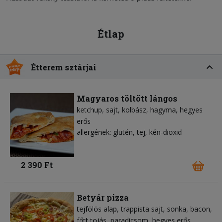
Étlap
Étterem sztárjai
Magyaros töltött lángos
ketchup
sajt
kolbász
hagyma
hegyes
erős
allergének: glutén, tej, kén-dioxid
2 390 Ft
Betyár pizza
tejfölös alap
trappista sajt
sonka
bacon
főtt tojás
paradicsom
hegyes erős