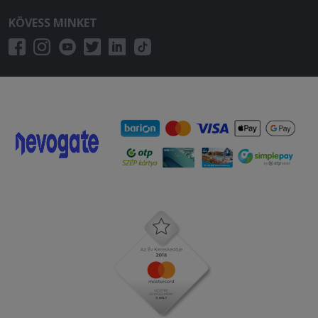
volt és a kiszállítás is gyors volt.
KÖVESS MINKET
2025-07-26 - Norbert:
Meg vagyok elégedve! Köszönöm
2025-07-22 - :
Csak innen rendelünk már .Sosem
csalòdtunk ! A pizza isteni Ajánlom
mindenkinek!