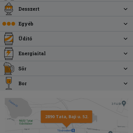
Desszert
Egyéb
Üdítő
Energiaital
Sör
Bor
2890 Tata, Baji u. 52.