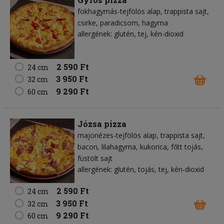
fokhagymás-tejfölös alap
trappista sajt
csirke
paradicsom
hagyma
allergének: glutén, tej, kén-dioxid
2 590 Ft
24 cm
3 950 Ft
32 cm
9 290 Ft
60 cm
Józsa pizza
majonézes-tejfölös alap
trappista sajt
bacon
lilahagyma
kukorica
főtt tojás
füstölt sajt
allergének: glutén, tojás, tej, kén-dioxid
2 590 Ft
24 cm
3 950 Ft
32 cm
9 290 Ft
60 cm