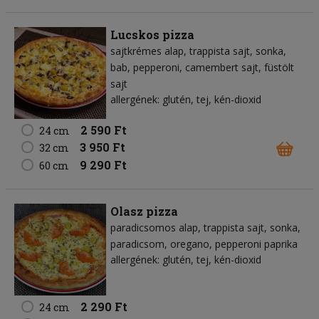
Lucskos pizza
sajtkrémes alap
trappista sajt
sonka
bab
pepperoni
camembert sajt
füstölt
sajt
allergének: glutén, tej, kén-dioxid
2 590 Ft
24 cm
3 950 Ft
32 cm
9 290 Ft
60 cm
Olasz pizza
paradicsomos alap
trappista sajt
sonka
paradicsom
oregano
pepperoni paprika
allergének: glutén, tej, kén-dioxid
2 290 Ft
24 cm