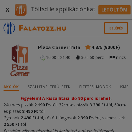
Töltsd le applikációnkat
X
LETÖLTÖM
BELÉPÉS
Pizza Corner Tata
4.8/5 (9000+)
10:00 - 21:40
30 - 60 perc
nincs
AKCIÓK
SZÁLLÍTÁSI TERÜLETEK
FIZETÉSI MÓDOK
ISMER
Figyelem! A kiszállítási idő 90 perc is lehet.
24cm-es pizzák
2
190 Ft
-tól, 32cm-es pizzák
3 390 Ft
-tól, 60cm-
es pizzák
8 490 Ft
-tól
Gyrosok
2 490 Ft
-tól, töltött lángosok
2 390 Ft
-ért, szendvicsek
2 550 Ft
-tól
Pizzádat vékony tésztával is kérheted a plusz feltéteknél