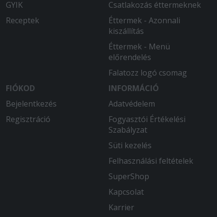
90 helyett). a pizza a megszokott
GYIK
Csatlakozás éttermeknek
Corner minőség, 5
Receptek
Éttermek - Azonnali
kiszállítás
2025-12-12 - Tiborné:
Finom volt.
Éttermek - Menü
előrendelés
2025-12-05 - Zsolt:
Falatozz logó csomag
Mindíg nagyon finom a pizza és
lehetőségekhez képest gyors a
FIÓKOD
INFORMÁCIÓ
kiszállítás.
Bejelentkezés
Adatvédelem
Regisztráció
Fogyasztói Értékelési
2025-11-03 - Krisztián:
Szabályzat
Finom ételek gyors és udvarias
kiszállítás.
Süti kezelés
Felhasználási feltételek
2025-11-02 - Zoltán:
A pizzák finomak, kiszállítás is gyors
SuperShop
volt.
Kapcsolat
2025-08-17 - :
Karrier
Minden rendben volt az étel is finom