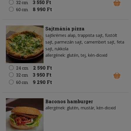
3 550 Ft
32 cm
8 990 Ft
60 cm
Sajtmánia pizza
sajtkrémes alap
trappista sajt
füstölt
sajt
parmezán sajt
camembert sajt
feta
sajt
rukkola
allergének: glutén, tej, kén-dioxid
2 590 Ft
24 cm
3 950 Ft
32 cm
9 290 Ft
60 cm
Baconos hamburger
allergének: glutén, mustár, kén-dioxid