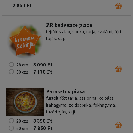
2 850 Ft
P.P. kedvence pizza
tejfölös alap
sonka
tarja
szalámi
főtt
tojás
sajt
3 090 Ft
28 cm
7 170 Ft
50 cm
Parasztos pizza
füstölt-főtt tarja
szalonna
kolbász
lilahagyma
zöldpaprika
fokhagyma
tükörtojás
sajt
3 390 Ft
28 cm
7 850 Ft
50 cm