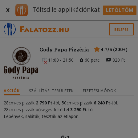
Töltsd le applikációnkat
X
LETÖLTÖM
BELÉPÉS
Gody Papa Pizzéria
4.7/5 (200+)
11:00 - 21:50
60 perc
820 Ft
AKCIÓK
SZÁLLÍTÁSI TERÜLETEK
FIZETÉSI MÓDOK
28cm-es pizzák
2 790
Ft
-tól, 50cm-es pizzák
6 240
Ft
-tól.
28cm-es pizzák bőséges feltéttel
3 290 Ft
-tól.
Lepények, saláták, tészták az étlapon.