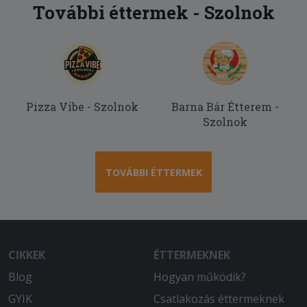
pizzát kaptam azokkal a feltétekkel
További éttermek - Szolnok
amit kértem.Köszönöm.
Pizza Vibe - Szolnok
Barna Bár Étterem -
Szolnok
TOVÁBBI ÉTTERMEK
CIKKEK
ÉTTERMEKNEK
Blog
Hogyan működik?
GYIK
Csatlakozás éttermeknek