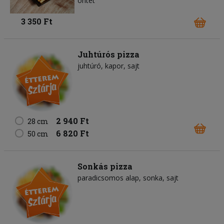
öntet
3 350 Ft
Juhtúrós pizza
juhtúró
kapor
sajt
2 940 Ft
28 cm
6 820 Ft
50 cm
Sonkás pizza
paradicsomos alap
sonka
sajt