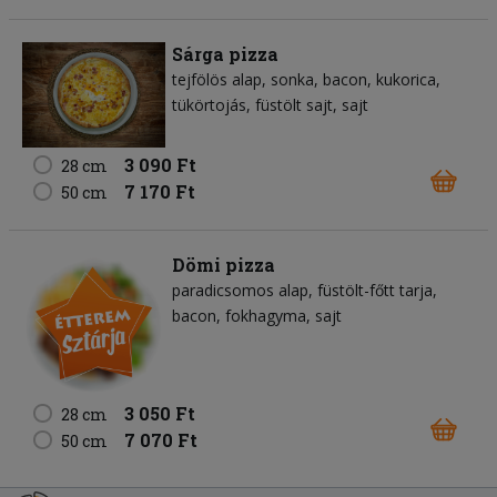
Sárga pizza
tejfölös alap
sonka
bacon
kukorica
tükörtojás
füstölt sajt
sajt
3 090 Ft
28 cm
7 170 Ft
50 cm
Dömi pizza
paradicsomos alap
füstölt-főtt tarja
bacon
fokhagyma
sajt
3 050 Ft
28 cm
7 070 Ft
50 cm