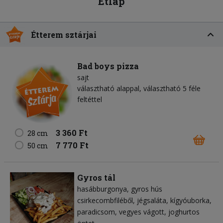
Étlap
Étterem sztárjai
Bad boys pizza
sajt
választható alappal, választható 5 féle
feltéttel
3 360 Ft
28 cm
7 770 Ft
50 cm
Gyros tál
hasábburgonya
gyros hús
csirkecombfiléből
jégsaláta
kígyóuborka
paradicsom
vegyes vágott
joghurtos