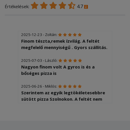
4.7
Értékelések:
2025-12-23 - Zoltán:
Finom tészta,remek ízvilág. A feltét
megfelelő mennyiségű . Gyors szállítás.
2025-07-03 - László:
Nagyon finom volt A gyros is és a
bőséges pizza is
2025-06-26 - Miklós:
Szerintem az egyik legtökéletesebbre
sütött pizza Szolnokon. A feltét nem
túl sok és nem is túl kevés. Pont jó.
2025-06-09 - Edit:
Nem kellet sokat várni,finom friss