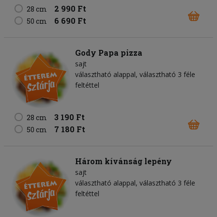
2 990 Ft
28 cm
6 690 Ft
50 cm
Gody Papa pizza
sajt
választható alappal, választható 3 féle
feltéttel
3 190 Ft
28 cm
7 180 Ft
50 cm
Három kívánság lepény
sajt
választható alappal, választható 3 féle
feltéttel