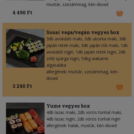
mustár, szezámmag, kén-dioxid
4 490 Ft
Sosai vega/vegán vegyes box
3db avokádó maki, 3db uborka maki, 3db
japán retek maki, 3db japán tök maki, 1db
avokádó nigiri, 1db japán retek nigiri, 2db
zöld spárga nigiri, 5dkg wakame
algasaláta
allergének: mustár, szezámmag, kén-
dioxid
3 290 Ft
Yume vegyes box
4db lazac maki, 2db vörös tonhal maki,
4db lazac nigiri, 2db vörös tonhal nigiri
allergének: halak, mustár, kén-dioxid