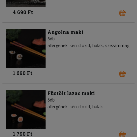
4 690 Ft
Angolna maki
6db
allergének: kén-dioxid, halak, szezámmag
1 690 Ft
Füstölt lazac maki
6db
allergének: kén-dioxid, halak
1 790 Ft