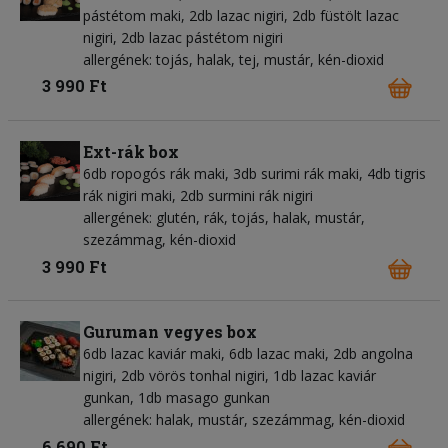
pástétom maki, 2db lazac nigiri, 2db füstölt lazac
nigiri, 2db lazac pástétom nigiri
allergének: tojás, halak, tej, mustár, kén-dioxid
3 990 Ft
Ext-rák box
6db ropogós rák maki, 3db surimi rák maki, 4db tigris
rák nigiri maki, 2db surmini rák nigiri
allergének: glutén, rák, tojás, halak, mustár,
szezámmag, kén-dioxid
3 990 Ft
Guruman vegyes box
6db lazac kaviár maki, 6db lazac maki, 2db angolna
nigiri, 2db vörös tonhal nigiri, 1db lazac kaviár
gunkan, 1db masago gunkan
allergének: halak, mustár, szezámmag, kén-dioxid
6 690 Ft