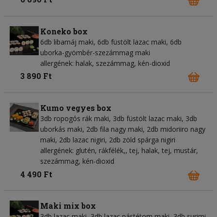
Koneko box
6db libamáj maki, 6db füstölt lazac maki, 6db
uborka-gyömbér-szezámmag maki
allergének: halak, szezámmag, kén-dioxid
3 890 Ft
Kumo vegyes box
3db ropogós rák maki, 3db füstölt lazac maki, 3db
uborkás maki, 2db fila nagy maki, 2db midoriiro nagy
maki, 2db lazac nigiri, 2db zöld spárga nigiri
allergének: glutén, rákfélék,, tej, halak, tej, mustár,
szezámmag, kén-dioxid
4 490 Ft
Maki mix box
3db lazac maki, 3db lazac pástétom maki, 3db surimi