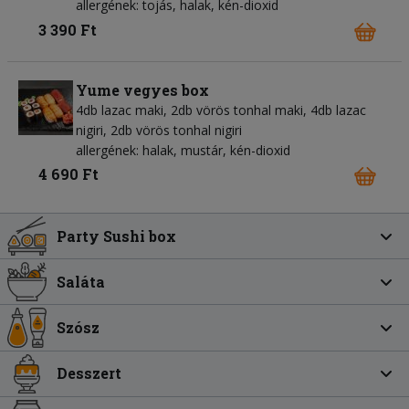
allergének: tojás, halak, kén-dioxid
3 390 Ft
Yume vegyes box
4db lazac maki, 2db vörös tonhal maki, 4db lazac
nigiri, 2db vörös tonhal nigiri
allergének: halak, mustár, kén-dioxid
4 690 Ft
Party Sushi box
Saláta
Szósz
Desszert