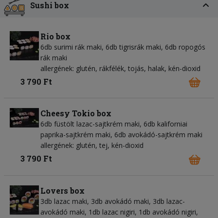
Sushi box
Rio box
6db surimi rák maki, 6db tigrisrák maki, 6db ropogós
rák maki
allergének: glutén, rákfélék, tojás, halak, kén-dioxid
3 790 Ft
Cheesy Tokio box
6db füstölt lazac-sajtkrém maki, 6db kaliforniai
paprika-sajtkrém maki, 6db avokádó-sajtkrém maki
allergének: glutén, tej, kén-dioxid
3 790 Ft
Lovers box
3db lazac maki, 3db avokádó maki, 3db lazac-
avokádó maki, 1db lazac nigiri, 1db avokádó nigiri,