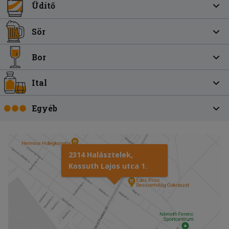
Üdítő
Sör
Bor
Ital
Egyéb
2314 Halásztelek,
Kossuth Lajos utca 1.