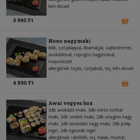
kén-dioxid
3 990 Ft
Nono nagymaki
8db, szójalappal, libamájjal, sajtkrémmel,
avokádóval, ropogós hagymával,
majonézzel
allergének: tojás, szójabab, tej, kén-dioxid
4 890 Ft
Awai vegyes box
3db avokádó maki, 3db vörös tonhal
maki, 3db omlett maki, 2db unagimi nagy
maki, 2db lavokádó nagy maki, 2db polip
nigiri, 2db tigrisrák nigiri
allergének: rákfélék, tej, halak, mustár,