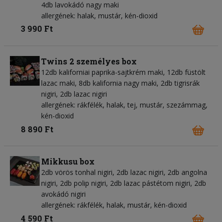
4db lavokádó nagy maki
allergének: halak, mustár, kén-dioxid
3 990 Ft
Twins 2 személyes box
12db kaliforniai paprika-sajtkrém maki, 12db füstölt
lazac maki, 8db kalifornia nagy maki, 2db tigrisrák
nigiri, 2db lazac nigiri
allergének: rákfélék, halak, tej, mustár, szezámmag,
kén-dioxid
8 890 Ft
Mikkusu box
2db vörös tonhal nigiri, 2db lazac nigiri, 2db angolna
nigiri, 2db polip nigiri, 2db lazac pástétom nigiri, 2db
avokádó nigiri
allergének: rákfélék, halak, mustár, kén-dioxid
4 590 Ft