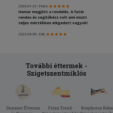
2026-01-23 - Petra:
Hamar megjött a rendelés. A futár
rendes és segítőkész volt ami miatt
teljes mértékben elégedett vagyok!
2025-09-09 - Edit:
Minőségi tálalás Gyors kiszállítás és
udvarias futár Köszönjük a munkátokat
További éttermek -
Szigetszentmiklós
Dunasor Étterem
Pizza Trend -
Bosphorus Keba