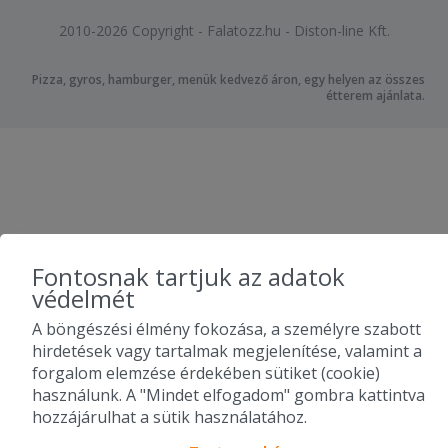
2010-2026 Copyright - Falatozz.hu - Diston-line Kft.
Pizza, gyros, hamburger, menük kedvező áron, egy helyen az összes
étterem ajánlata.
Fontosnak tartjuk az adatok
védelmét
A böngészési élmény fokozása, a személyre szabott
hirdetések vagy tartalmak megjelenítése, valamint a
forgalom elemzése érdekében sütiket (cookie)
használunk. A "Mindet elfogadom" gombra kattintva
hozzájárulhat a sütik használatához.