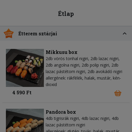
Étlap
Étterem sztárjai
Mikkusu box
2db vörös tonhal nigiri, 2db lazac nigiri,
2db angolna nigiri, 2db polip nigiri, 2db
lazac pástétom nigiri, 2db avokádó nigiri
allergének: rákfélék, halak, mustár, kén-
dioxid
4 590 Ft
Pandora box
4db tigrisrák nigiri, 4db lazac nigiri, 4db
lazac pástétom nigiri
allergének: glutén, tojás, halak, mustár,