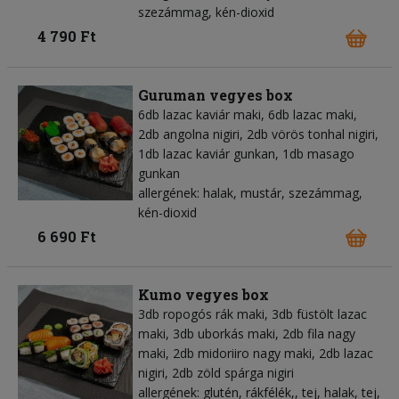
szezámmag, kén-dioxid
4 790 Ft
Guruman vegyes box
6db lazac kaviár maki, 6db lazac maki,
2db angolna nigiri, 2db vörös tonhal nigiri,
1db lazac kaviár gunkan, 1db masago
gunkan
allergének: halak, mustár, szezámmag,
kén-dioxid
6 690 Ft
Kumo vegyes box
3db ropogós rák maki, 3db füstölt lazac
maki, 3db uborkás maki, 2db fila nagy
maki, 2db midoriiro nagy maki, 2db lazac
nigiri, 2db zöld spárga nigiri
allergének: glutén, rákfélék,, tej, halak, tej,