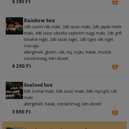
4 190 Ft
Rainbow box
2db surimi rák maki, 2db lazac maki, 2db japán retek
maki, 4db lazac-uborka sajtkrém nagy maki, 2db grill
tintahal nigiri, 2db lazac nigiri, 2db tigris rák nigiri,
masago
allergének: glutén, rák, tej, tojás, halak, mustár,
szezámmag, kén-dioxid
4 290 Ft
Seafood box
6db tonhal maki, 6db lazac maki, 6db ropogós rák
maki
allergének: halak, szezámmag, kén-dioxid
3 890 Ft