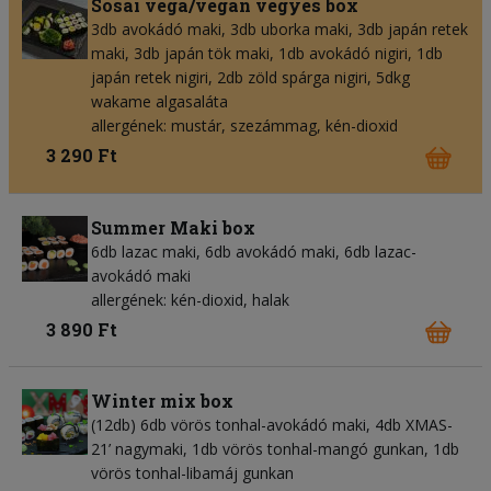
Sosai vega/vegán vegyes box
3db avokádó maki, 3db uborka maki, 3db japán retek
maki, 3db japán tök maki, 1db avokádó nigiri, 1db
japán retek nigiri, 2db zöld spárga nigiri, 5dkg
wakame algasaláta
allergének: mustár, szezámmag, kén-dioxid
3 290 Ft
Summer Maki box
6db lazac maki, 6db avokádó maki, 6db lazac-
avokádó maki
allergének: kén-dioxid, halak
3 890 Ft
Winter mix box
(12db) 6db vörös tonhal-avokádó maki, 4db XMAS-
21’ nagymaki, 1db vörös tonhal-mangó gunkan, 1db
vörös tonhal-libamáj gunkan