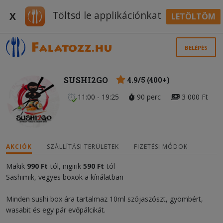
Töltsd le applikációnkat
X
LETÖLTÖM
BELÉPÉS
SUSHI2GO
4.9/5 (400+)
11:00 - 19:25
90 perc
3 000 Ft
AKCIÓK
SZÁLLÍTÁSI TERÜLETEK
FIZETÉSI MÓDOK
Makik
990 Ft
-tól, nigirik
59
0
Ft
-tól
Sashimik, vegyes boxok a kínálatban
Minden sushi box ára tartalmaz 10ml szójaszószt, gyömbért,
wasabit és egy pár evőpálcikát.