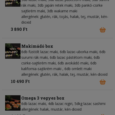
rák maki, 3db japán retek maki, 3db pankó-csirke
sajtkrém maki, 3db wakame maki
allergének: glutén, rák, tojás, halak, tej, mustár, kén-
dioxid
3 890 Ft
Makimádó box
6db füstölt lazac maki, 6db lazac-uborka maki, 6db
surumi rák maki, 6db lazac pástétom maki, 6db
csirke-sajtkrém maki, 6db avokádó maki, 6db
kalifornia-sajtkrém maki , 6db omlett maki
allergének: glutén, rák, halak, tej, mustár, kén-dioxid
10 490 Ft
Omega 3 vegyes box
6db lazac maki, 4db lazac nigiri, 5dkg lazac sashimi
allergének: halak, mustár, kén-dioxid