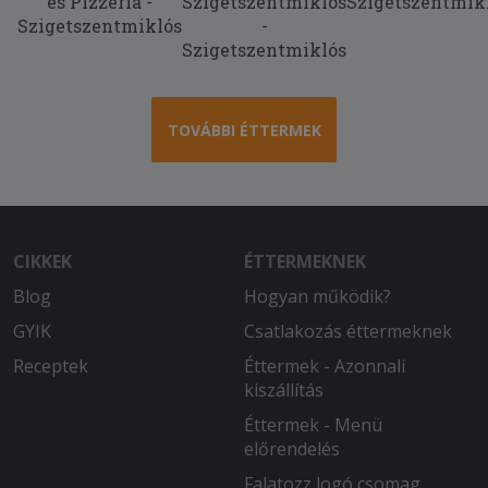
és Pizzéria -
Szigetszentmiklós
Szigetszentmik
Szigetszentmiklós
-
Szigetszentmiklós
TOVÁBBI ÉTTERMEK
CIKKEK
ÉTTERMEKNEK
Blog
Hogyan működik?
GYIK
Csatlakozás éttermeknek
Receptek
Éttermek - Azonnali
kiszállítás
Éttermek - Menü
előrendelés
Falatozz logó csomag