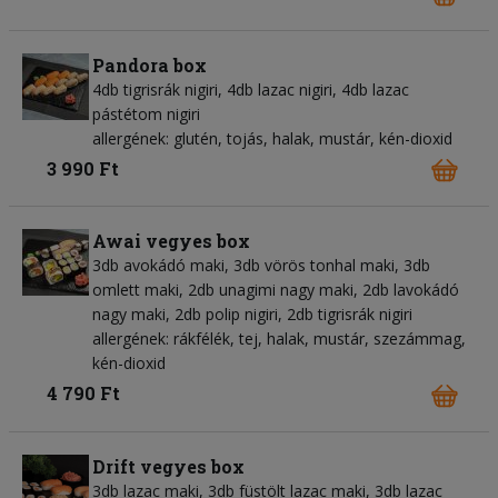
Pandora box
4db tigrisrák nigiri, 4db lazac nigiri, 4db lazac
pástétom nigiri
allergének: glutén, tojás, halak, mustár, kén-dioxid
3 990 Ft
Awai vegyes box
3db avokádó maki, 3db vörös tonhal maki, 3db
omlett maki, 2db unagimi nagy maki, 2db lavokádó
nagy maki, 2db polip nigiri, 2db tigrisrák nigiri
allergének: rákfélék, tej, halak, mustár, szezámmag,
kén-dioxid
4 790 Ft
Drift vegyes box
3db lazac maki, 3db füstölt lazac maki, 3db lazac