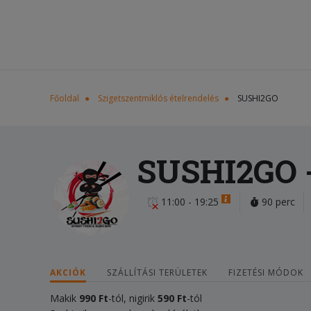
Főoldal
Szigetszentmiklós ételrendelés
SUSHI2GO
SUSHI2GO
11:00 - 19:25
90 perc
AKCIÓK
SZÁLLÍTÁSI TERÜLETEK
FIZETÉSI MÓDOK
Makik
990 Ft
-tól, nigirik
59
0
Ft
-tól