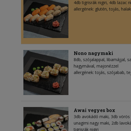
4db tigrisrák nigiri, 4db lazac n
allergének: glutén, tojás, hala
Nono nagymaki
8db, szójalappal, libamájjal,
hagymával, majonézzel
allergének: tojás, szójabab, te
Awai vegyes box
3db avokádó maki, 3db vörös 
unagimi nagy maki, 2db lavoká
tigrisrák nigiri