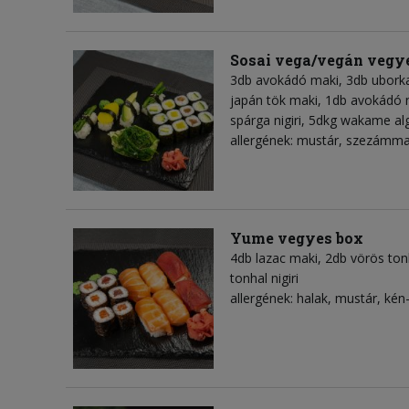
Sosai vega/vegán vegy
3db avokádó maki, 3db uborka
japán tök maki, 1db avokádó nig
spárga nigiri, 5dkg wakame al
allergének: mustár, szezámma
Yume vegyes box
4db lazac maki, 2db vörös tonh
tonhal nigiri
allergének: halak, mustár, kén