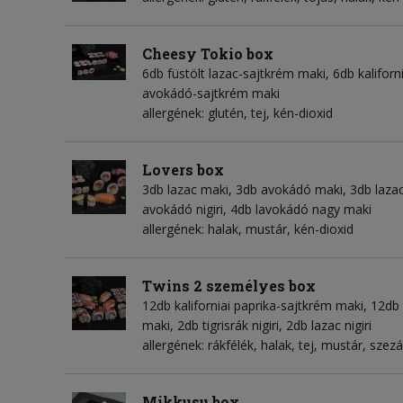
Cheesy Tokio box
6db füstölt lazac-sajtkrém maki, 6db kaliforn
avokádó-sajtkrém maki
allergének: glutén, tej, kén-dioxid
Lovers box
3db lazac maki, 3db avokádó maki, 3db lazac
avokádó nigiri, 4db lavokádó nagy maki
allergének: halak, mustár, kén-dioxid
Twins 2 személyes box
12db kaliforniai paprika-sajtkrém maki, 12db 
maki, 2db tigrisrák nigiri, 2db lazac nigiri
allergének: rákfélék, halak, tej, mustár, sze
Mikkusu box