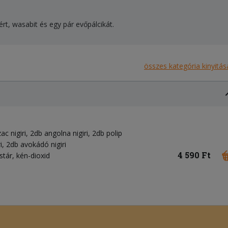
t, wasabit és egy pár evőpálcikát.
összes kategória kinyitás
ac nigiri, 2db angolna nigiri, 2db polip
ri, 2db avokádó nigiri
4 590 Ft
stár, kén-dioxid