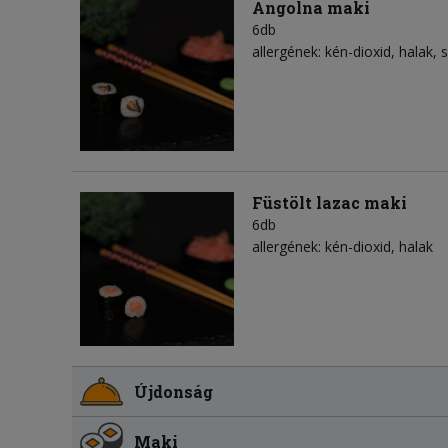
Angolna maki
6db
allergének: kén-dioxid, halak
Füstölt lazac maki
6db
allergének: kén-dioxid, halak
Újdonság
Maki