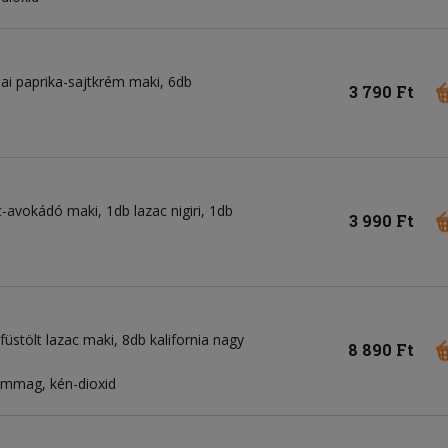
iai paprika-sajtkrém maki, 6db
3 790 Ft
-avokádó maki, 1db lazac nigiri, 1db
3 990 Ft
füstölt lazac maki, 8db kalifornia nagy
8 890 Ft
zámmag, kén-dioxid