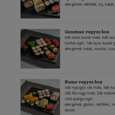
allergének: rákfélék, tej, hal
Guruman vegyes box
6db lazac kaviár maki, 6db laz
tonhal nigiri, 1db lazac kavi
allergének: halak, mustár, sz
Kumo vegyes box
3db ropogós rák maki, 3db füs
2db fila nagy maki, 2db midorii
zöld spárga nigiri
allergének: glutén, rákfélék,, 
dioxid