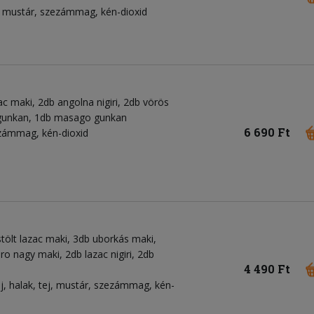
ak, mustár, szezámmag, kén-dioxid
ac maki, 2db angolna nigiri, 2db vörös
ár gunkan, 1db masago gunkan
6 690 Ft
ezámmag, kén-dioxid
tölt lazac maki, 3db uborkás maki,
ro nagy maki, 2db lazac nigiri, 2db
4 490 Ft
tej, halak, tej, mustár, szezámmag, kén-