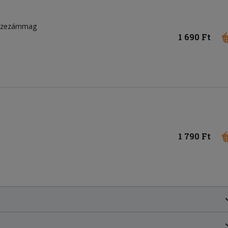
, szezámmag
1 690 Ft
1 790 Ft