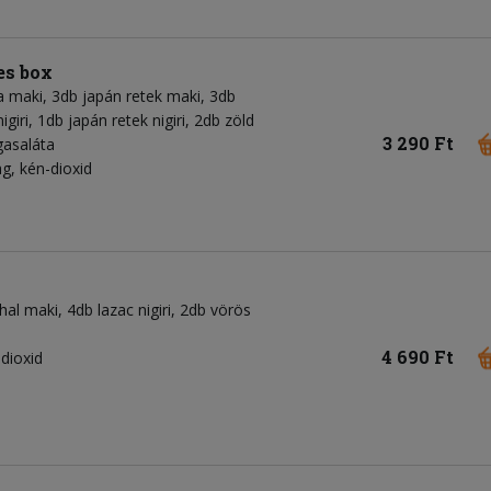
es box
 maki, 3db japán retek maki, 3db
iri, 1db japán retek nigiri, 2db zöld
3 290 Ft
gasaláta
g, kén-dioxid
al maki, 4db lazac nigiri, 2db vörös
4 690 Ft
-dioxid