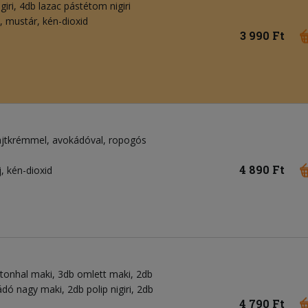
igiri, 4db lazac pástétom nigiri
k, mustár, kén-dioxid
3 990 Ft
 sajtkrémmel, avokádóval, ropogós
4 890 Ft
j, kén-dioxid
tonhal maki, 3db omlett maki, 2db
dó nagy maki, 2db polip nigiri, 2db
4 790 Ft