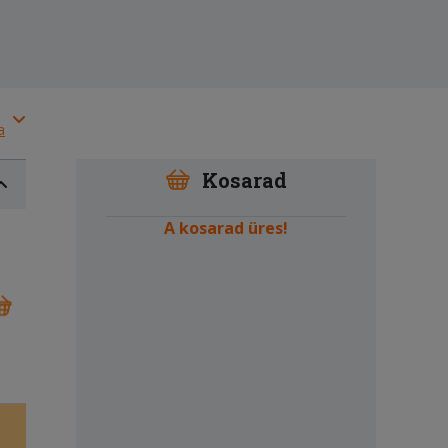
a
Kosarad
A kosarad üres!