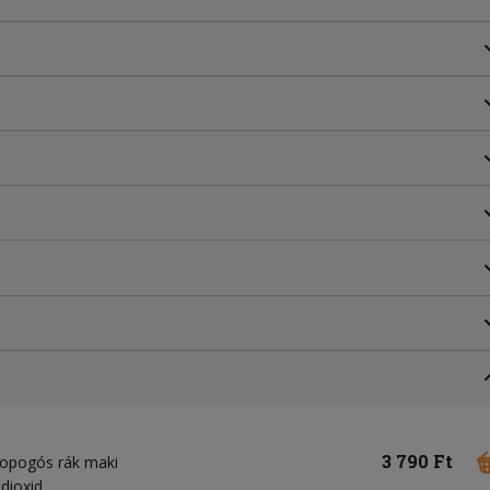
3 790 Ft
 ropogós rák maki
-dioxid