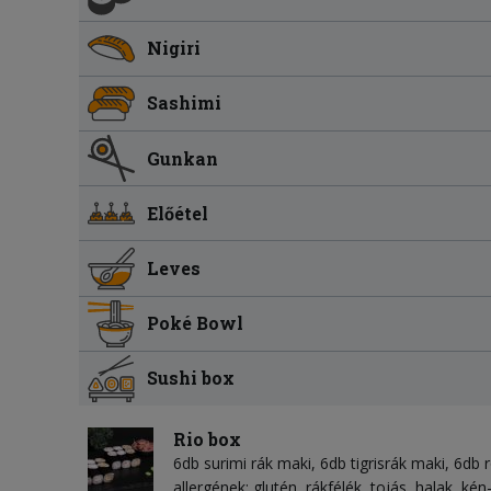
Nigiri
Sashimi
Gunkan
Előétel
Leves
Poké Bowl
Sushi box
Rio box
6db surimi rák maki, 6db tigrisrák maki, 6db
allergének: glutén, rákfélék, tojás, halak, kén