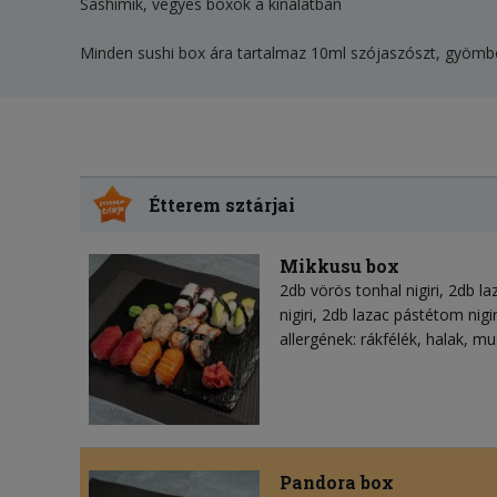
Sashimik, vegyes boxok a kínálatban
Minden sushi box ára tartalmaz 10ml szójaszószt, gyömbér
Étterem sztárjai
Mikkusu box
2db vörös tonhal nigiri, 2db laz
nigiri, 2db lazac pástétom nigi
allergének: rákfélék, halak, mu
Pandora box