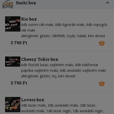
Sushi box
Rio box
6db surimi rák maki, 6db tigrisrák maki, 6db ropogós
rák maki
allergének: glutén, rákfélék, tojás, halak, kén-dioxid
3 790 Ft
Cheesy Tokio box
6db füstölt lazac-sajtkrém maki, 6db kaliforniai
paprika-sajtkrém maki, 6db avokádó-sajtkrém maki
allergének: glutén, tej, kén-dioxid
3 790 Ft
Lovers box
3db lazac maki, 3db avokádó maki, 3db lazac-
avokádó maki, 1db lazac nigiri, 1db avokádó nigiri,