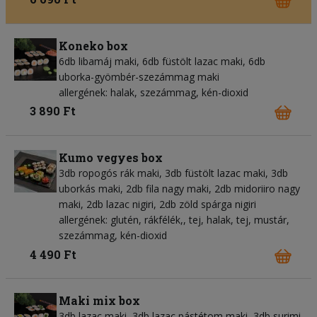
Koneko box
6db libamáj maki, 6db füstölt lazac maki, 6db
uborka-gyömbér-szezámmag maki
allergének: halak, szezámmag, kén-dioxid
3 890 Ft
Kumo vegyes box
3db ropogós rák maki, 3db füstölt lazac maki, 3db
uborkás maki, 2db fila nagy maki, 2db midoriiro nagy
maki, 2db lazac nigiri, 2db zöld spárga nigiri
allergének: glutén, rákfélék,, tej, halak, tej, mustár,
szezámmag, kén-dioxid
4 490 Ft
Maki mix box
3db lazac maki, 3db lazac pástétom maki, 3db surimi