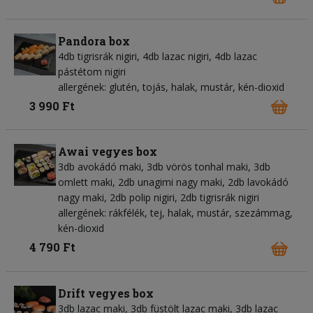
Pandora box
4db tigrisrák nigiri, 4db lazac nigiri, 4db lazac
pástétom nigiri
allergének: glutén, tojás, halak, mustár, kén-dioxid
3 990 Ft
Awai vegyes box
3db avokádó maki, 3db vörös tonhal maki, 3db
omlett maki, 2db unagimi nagy maki, 2db lavokádó
nagy maki, 2db polip nigiri, 2db tigrisrák nigiri
allergének: rákfélék, tej, halak, mustár, szezámmag,
kén-dioxid
4 790 Ft
Drift vegyes box
3db lazac maki, 3db füstölt lazac maki, 3db lazac