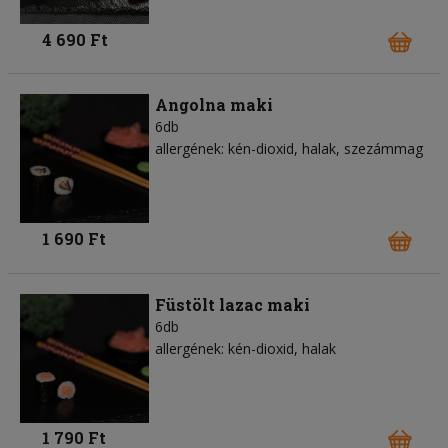
4 690 Ft
Angolna maki
6db
allergének: kén-dioxid, halak, szezámmag
1 690 Ft
Füstölt lazac maki
6db
allergének: kén-dioxid, halak
1 790 Ft