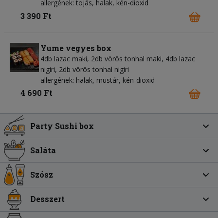
allergének: tojás, halak, kén-dioxid
3 390 Ft
Yume vegyes box
4db lazac maki, 2db vörös tonhal maki, 4db lazac
nigiri, 2db vörös tonhal nigiri
allergének: halak, mustár, kén-dioxid
4 690 Ft
Party Sushi box
Saláta
Szósz
Desszert