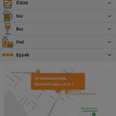
Üdítő
Sör
Bor
Ital
Egyéb
2314 Halásztelek,
Kossuth Lajos utca 1.