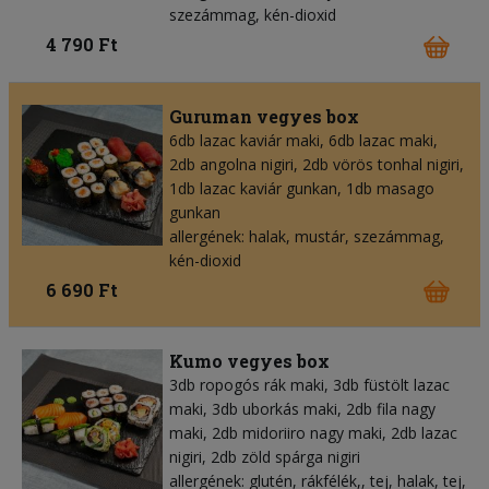
szezámmag, kén-dioxid
4 790 Ft
Guruman vegyes box
6db lazac kaviár maki, 6db lazac maki,
2db angolna nigiri, 2db vörös tonhal nigiri,
1db lazac kaviár gunkan, 1db masago
gunkan
allergének: halak, mustár, szezámmag,
kén-dioxid
6 690 Ft
Kumo vegyes box
3db ropogós rák maki, 3db füstölt lazac
maki, 3db uborkás maki, 2db fila nagy
maki, 2db midoriiro nagy maki, 2db lazac
nigiri, 2db zöld spárga nigiri
allergének: glutén, rákfélék,, tej, halak, tej,