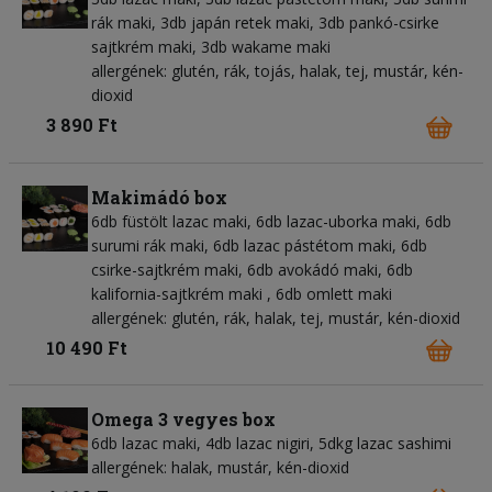
rák maki, 3db japán retek maki, 3db pankó-csirke
sajtkrém maki, 3db wakame maki
allergének: glutén, rák, tojás, halak, tej, mustár, kén-
dioxid
3 890 Ft
Makimádó box
6db füstölt lazac maki, 6db lazac-uborka maki, 6db
surumi rák maki, 6db lazac pástétom maki, 6db
csirke-sajtkrém maki, 6db avokádó maki, 6db
kalifornia-sajtkrém maki , 6db omlett maki
allergének: glutén, rák, halak, tej, mustár, kén-dioxid
10 490 Ft
Omega 3 vegyes box
6db lazac maki, 4db lazac nigiri, 5dkg lazac sashimi
allergének: halak, mustár, kén-dioxid