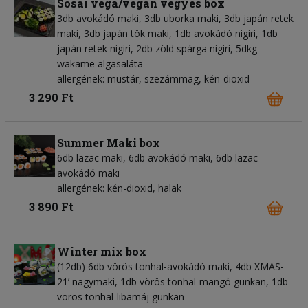
Sosai vega/vegán vegyes box
3db avokádó maki, 3db uborka maki, 3db japán retek
maki, 3db japán tök maki, 1db avokádó nigiri, 1db
japán retek nigiri, 2db zöld spárga nigiri, 5dkg
wakame algasaláta
allergének: mustár, szezámmag, kén-dioxid
3 290 Ft
Summer Maki box
6db lazac maki, 6db avokádó maki, 6db lazac-
avokádó maki
allergének: kén-dioxid, halak
3 890 Ft
Winter mix box
(12db) 6db vörös tonhal-avokádó maki, 4db XMAS-
21’ nagymaki, 1db vörös tonhal-mangó gunkan, 1db
vörös tonhal-libamáj gunkan