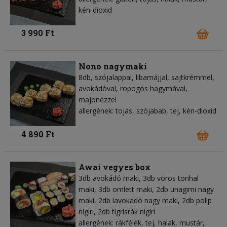
kén-dioxid
3 990 Ft
Nono nagymaki
8db, szójalappal, libamájjal, sajtkrémmel,
avokádóval, ropogós hagymával,
majonézzel
allergének: tojás, szójabab, tej, kén-dioxid
4 890 Ft
Awai vegyes box
3db avokádó maki, 3db vörös tonhal
maki, 3db omlett maki, 2db unagimi nagy
maki, 2db lavokádó nagy maki, 2db polip
nigiri, 2db tigrisrák nigiri
allergének: rákfélék, tej, halak, mustár,