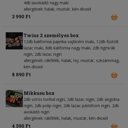
4db lavokádó nagy maki
allergének: halak, mustár, kén-dioxid
3 990 Ft
Twins 2 személyes box
12db kaliforniai paprika-sajtkrém maki, 12db füstölt
lazac maki, 8db kalifornia nagy maki, 2db tigrisrák
nigiri, 2db lazac nigiri
allergének: rákfélék, halak, tej, mustár, szezámmag,
kén-dioxid
8 890 Ft
Mikkusu box
2db vörös tonhal nigiri, 2db lazac nigiri, 2db angolna
nigiri, 2db polip nigiri, 2db lazac pástétom nigiri, 2db
avokádó nigiri
allergének: rákfélék, halak, mustár, kén-dioxid
4 590 Ft