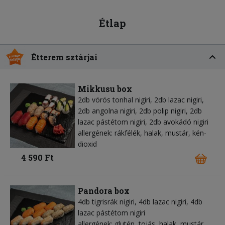
Étlap
Étterem sztárjai
Mikkusu box
2db vörös tonhal nigiri, 2db lazac nigiri,
2db angolna nigiri, 2db polip nigiri, 2db
lazac pástétom nigiri, 2db avokádó nigiri
allergének: rákfélék, halak, mustár, kén-
dioxid
4 590 Ft
Pandora box
4db tigrisrák nigiri, 4db lazac nigiri, 4db
lazac pástétom nigiri
allergének: glutén, tojás, halak, mustár,