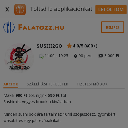
Töltsd le applikációnkat
X
LETÖLTÖM
BELÉPÉS
SUSHI2GO
4.9/5 (400+)
11:00 - 19:25
90 perc
3 000 Ft
AKCIÓK
SZÁLLÍTÁSI TERÜLETEK
FIZETÉSI MÓDOK
Makik
990 Ft
-tól, nigirik
59
0
Ft
-tól
Sashimik, vegyes boxok a kínálatban
Minden sushi box ára tartalmaz 10ml szójaszószt, gyömbért,
wasabit és egy pár evőpálcikát.