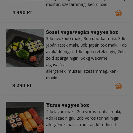
mustár, szezámmag, kén-dioxid
4 490 Ft
Sosai vega/vegán vegyes box
3db avokádó maki, 3db uborka maki, 3db
japán retek maki, 3db japán tök maki, 1db
avokádó nigiri, 1db japán retek nigiri, 2db
zöld spárga nigiri, 5dkg wakame
algasaláta
allergének: mustár, szezámmag, kén-
dioxid
3 290 Ft
Yume vegyes box
4db lazac maki, 2db vörös tonhal maki,
4db lazac nigiri, 2db vörös tonhal nigiri
allergének: halak, mustár, kén-dioxid