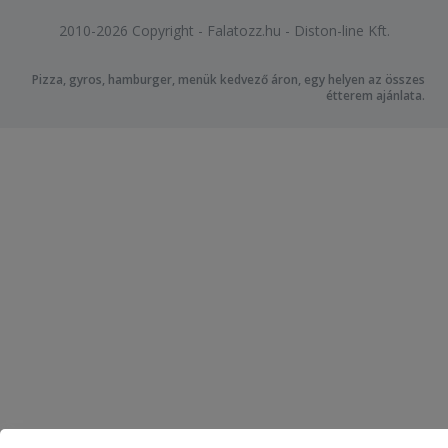
2010-2026 Copyright - Falatozz.hu - Diston-line Kft.
Pizza, gyros, hamburger, menük kedvező áron, egy helyen az összes
étterem ajánlata.