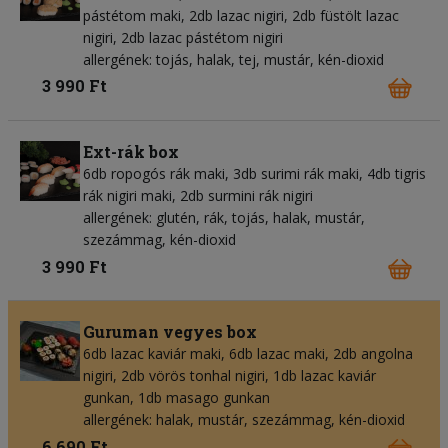
pástétom maki, 2db lazac nigiri, 2db füstölt lazac
nigiri, 2db lazac pástétom nigiri
allergének: tojás, halak, tej, mustár, kén-dioxid
3 990 Ft
Ext-rák box
6db ropogós rák maki, 3db surimi rák maki, 4db tigris
rák nigiri maki, 2db surmini rák nigiri
allergének: glutén, rák, tojás, halak, mustár,
szezámmag, kén-dioxid
3 990 Ft
Guruman vegyes box
6db lazac kaviár maki, 6db lazac maki, 2db angolna
nigiri, 2db vörös tonhal nigiri, 1db lazac kaviár
gunkan, 1db masago gunkan
allergének: halak, mustár, szezámmag, kén-dioxid
6 690 Ft