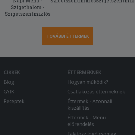
Napi Menü -
Szigetszentmiklós
Szigetszentmik
Szigethalom -
Szigetszentmiklós
TOVÁBBI ÉTTERMEK
CIKKEK
ÉTTERMEKNEK
Blog
Hogyan működik?
GYIK
Csatlakozás éttermeknek
Receptek
Éttermek - Azonnali
kiszállítás
Éttermek - Menü
előrendelés
Falatozz logó csomag