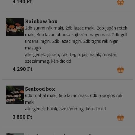
4 190 Ft
Rainbow box
2db surimi rák maki, 2db lazac maki, 2db japán retek
maki, 4db lazac-uborka sajtkrém nagy maki, 2db grill
tintahal nigiri, 2db lazac nigiri, 2db tigris rák nigiri,
masago
allergének: glutén, rák, tej, tojás, halak, mustár,
szezámmag, kén-dioxid
4 290 Ft
Seafood box
6db tonhal maki, 6db lazac maki, 6db ropogós rák
maki
allergének: halak, szezámmag, kén-dioxid
3 890 Ft