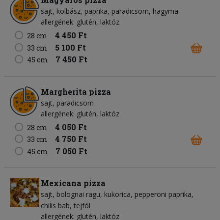
sajt
kolbász
paprika
paradicsom
hagyma
allergének: glutén, laktóz
4 450 Ft
28 cm
5 100 Ft
33 cm
7 450 Ft
45 cm
Margherita pizza
sajt
paradicsom
allergének: glutén, laktóz
4 050 Ft
28 cm
4 750 Ft
33 cm
7 050 Ft
45 cm
Mexicana pizza
sajt
bolognai ragu
kukorica
pepperoni paprika
chilis bab
tejföl
allergének: glutén, laktóz