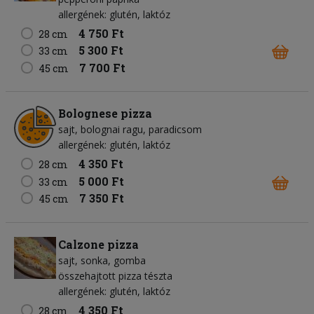
allergének: glutén, laktóz
4 750 Ft
28 cm
5 300 Ft
33 cm
7 700 Ft
45 cm
Bolognese pizza
sajt
bolognai ragu
paradicsom
allergének: glutén, laktóz
4 350 Ft
28 cm
5 000 Ft
33 cm
7 350 Ft
45 cm
Calzone pizza
sajt
sonka
gomba
összehajtott pizza tészta
allergének: glutén, laktóz
4 350 Ft
28 cm