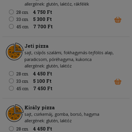
allergének: glutén, laktóz, rákfélék
4 750 Ft
28 cm
5 300 Ft
33 cm
7 700 Ft
45 cm
Jeti pizza
sajt
csípős szalámi
fokhagymás-tejfölös alap
paradicsom
póréhagyma
kukorica
allergének: glutén, laktóz
4 450 Ft
28 cm
5 100 Ft
33 cm
7 450 Ft
45 cm
Király pizza
sajt
csirkemáj
gomba
borsó
hagyma
allergének: glutén, laktóz
4 450 Ft
28 cm