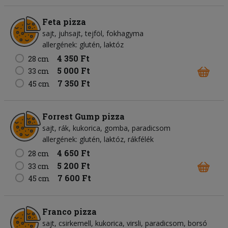
Feta pizza
sajt
juhsajt
tejföl
fokhagyma
allergének: glutén, laktóz
4 350 Ft
28 cm
5 000 Ft
33 cm
7 350 Ft
45 cm
Forrest Gump pizza
sajt
rák
kukorica
gomba
paradicsom
allergének: glutén, laktóz, rákfélék
4 650 Ft
28 cm
5 200 Ft
33 cm
7 600 Ft
45 cm
Franco pizza
sajt
csirkemell
kukorica
virsli
paradicsom
borsó