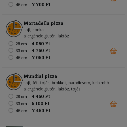
7 700 Ft
45 cm
Mortadella pizza
sajt
sonka
allergének: glutén, laktóz
4 050 Ft
28 cm
4 750 Ft
33 cm
7 050 Ft
45 cm
Mundial pizza
sajt
főtt tojás
brokkoli
paradicsom
kelbimbó
allergének: glutén, laktóz, tojás
4 450 Ft
28 cm
5 100 Ft
33 cm
7 450 Ft
45 cm