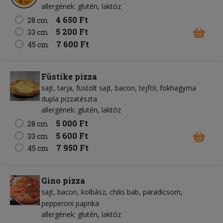
allergének: glutén, laktóz
4 650 Ft
28 cm
5 200 Ft
33 cm
7 600 Ft
45 cm
Füstike pizza
sajt
tarja
füstölt sajt
bacon
tejföl
fokhagyma
dupla pizzatészta
allergének: glutén, laktóz
5 000 Ft
28 cm
5 600 Ft
33 cm
7 950 Ft
45 cm
Gino pizza
sajt
bacon
kolbász
chilis bab
paradicsom
pepperoni paprika
allergének: glutén, laktóz