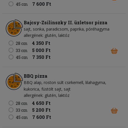
7 600 Ft
45 cm
Bajcsy-Zsilinszky II. üzletsor pizza
sajt
sonka
paradicsom
paprika
póréhagyma
allergének: glutén, laktóz
4 350 Ft
28 cm
5 000 Ft
33 cm
7 350 Ft
45 cm
BBQ pizza
BBQ alap
roston sült csirkemell
lilahagyma
kukorica
füstölt sajt
sajt
allergének: glutén, laktóz
4 650 Ft
28 cm
5 200 Ft
33 cm
7 600 Ft
45 cm