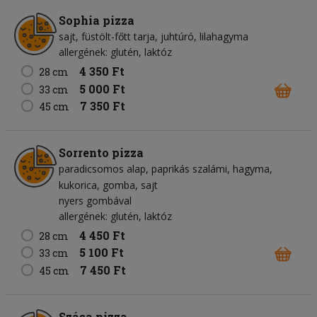
Sophia pizza
sajt
füstölt-főtt tarja
juhtúró
lilahagyma
allergének: glutén, laktóz
4 350 Ft
28 cm
5 000 Ft
33 cm
7 350 Ft
45 cm
Sorrento pizza
paradicsomos alap
paprikás szalámi
hagyma
kukorica
gomba
sajt
nyers gombával
allergének: glutén, laktóz
4 450 Ft
28 cm
5 100 Ft
33 cm
7 450 Ft
45 cm
Szása pizza