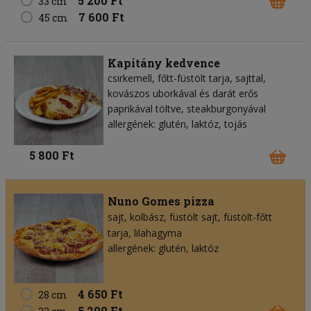
5 200 Ft
33 cm
7 600 Ft
45 cm
Kapitány kedvence
csirkemell, főtt-füstölt tarja, sajttal,
kovászos uborkával és darát erős
paprikával töltve, steakburgonyával
allergének: glutén, laktóz, tojás
5 800 Ft
Nuno Gomes pizza
sajt
kolbász
füstölt sajt
füstölt-főtt
tarja
lilahagyma
allergének: glutén, laktóz
4 650 Ft
28 cm
5 200 Ft