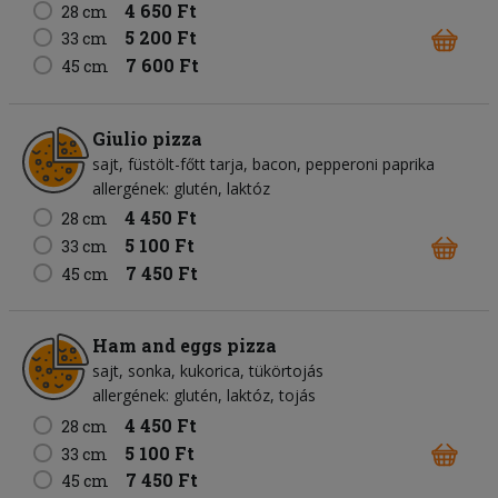
4 650 Ft
28 cm
5 200 Ft
33 cm
7 600 Ft
45 cm
Giulio pizza
sajt
füstölt-főtt tarja
bacon
pepperoni paprika
allergének: glutén, laktóz
4 450 Ft
28 cm
5 100 Ft
33 cm
7 450 Ft
45 cm
Ham and eggs pizza
sajt
sonka
kukorica
tükörtojás
allergének: glutén, laktóz, tojás
4 450 Ft
28 cm
5 100 Ft
33 cm
7 450 Ft
45 cm