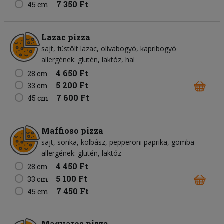
7 350 Ft
45 cm
Lazac pizza
sajt
füstölt lazac
olívabogyó
kapribogyó
allergének: glutén, laktóz, hal
4 650 Ft
28 cm
5 200 Ft
33 cm
7 600 Ft
45 cm
Maffioso pizza
sajt
sonka
kolbász
pepperoni paprika
gomba
allergének: glutén, laktóz
4 450 Ft
28 cm
5 100 Ft
33 cm
7 450 Ft
45 cm
Magyaros pizza