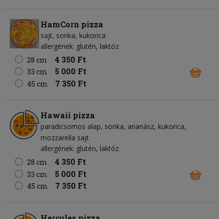
HamCorn pizza
sajt
sonka
kukorica
allergének: glutén, laktóz
4 350 Ft
28 cm
5 000 Ft
33 cm
7 350 Ft
45 cm
Hawaii pizza
paradicsomos alap
sonka
ananász
kukorica
mozzarella sajt
allergének: glutén, laktóz
4 350 Ft
28 cm
5 000 Ft
33 cm
7 350 Ft
45 cm
Hercules pizza