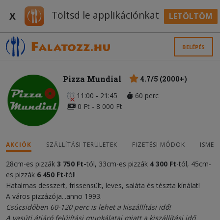
Töltsd le applikációnkat
X
LETÖLTÖM
BELÉPÉS
Pizza Mundial
4.7/5 (2000+)
11:00 - 21:45
60 perc
0 Ft - 8 000 Ft
AKCIÓK
SZÁLLÍTÁSI TERÜLETEK
FIZETÉSI MÓDOK
ISMER
28cm-es pizzák
3
750 Ft
-
tól, 33cm-es pizzák
4 300
Ft
-tól, 45cm-
es pizzák
6 450 Ft
-tól!
Hatalmas desszert, frissensült, leves, saláta és tészta kínálat!
A város pizzázója...anno 1993.
Csúcsidőben 60-120 perc is lehet a kiszállítási idő!
A vasúti átjáró felújítási munkálatai miatt a kiszállítási idő