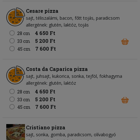
Cesare pizza
sajt
téliszalámi
bacon
főtt tojás
paradicsom
allergének: glutén, laktóz, tojás
4 650 Ft
28 cm
5 200 Ft
33 cm
7 600 Ft
45 cm
Costa da Caparica pizza
sajt
juhsajt
kukorica
sonka
tejföl
fokhagyma
allergének: glutén, laktóz
4 650 Ft
28 cm
5 200 Ft
33 cm
7 600 Ft
45 cm
Cristiano pizza
sajt
sonka
gomba
paradicsom
olívabogyó