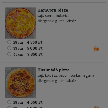
HamCorn pizza
sajt
sonka
kukorica
allergének: glutén, laktóz
4 350 Ft
28 cm
5 000 Ft
33 cm
7 350 Ft
45 cm
Húsimádó pizza
sajt
kolbász
bacon
sonka
hagyma
allergének: glutén, laktóz
4 650 Ft
28 cm