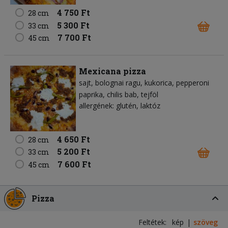
4 750 Ft
28 cm
5 300 Ft
33 cm
7 700 Ft
45 cm
Mexicana pizza
sajt
bolognai ragu
kukorica
pepperoni
paprika
chilis bab
tejföl
allergének: glutén, laktóz
4 650 Ft
28 cm
5 200 Ft
33 cm
7 600 Ft
45 cm
Pizza
Feltétek:
kép
szöveg