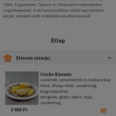
Tököl, Szigethalom, Taksony és Halásztelek településekre
megnövekedhet. A várható kiszállítási idővel kapcsolatban
kérjük, rendelés előtt érdeklődjenek éttermünknél.
Étlap
Étterem sztárjai
Csirke Kánaán
csirkemell, camemberttel és őszibarackkal
töltve, áfonya öntet, szezámmag,
burgonyapürével
allergének: glutén, laktóz, tojás,
szezámmag
5 950 Ft