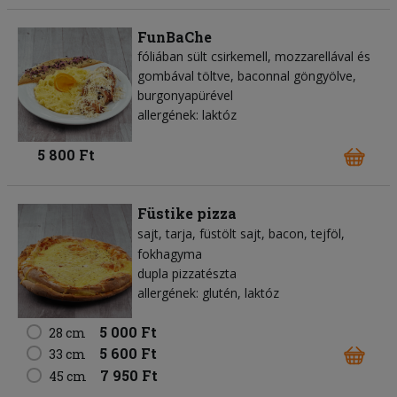
FunBaChe
fóliában sült csirkemell, mozzarellával és
gombával töltve, baconnal göngyölve,
burgonyapürével
allergének: laktóz
5 800 Ft
Füstike pizza
sajt
tarja
füstölt sajt
bacon
tejföl
fokhagyma
dupla pizzatészta
allergének: glutén, laktóz
5 000 Ft
28 cm
5 600 Ft
33 cm
7 950 Ft
45 cm