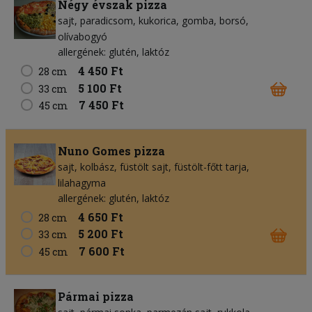
Négy évszak pizza
sajt
paradicsom
kukorica
gomba
borsó
olívabogyó
allergének: glutén, laktóz
4 450 Ft
28 cm
5 100 Ft
33 cm
7 450 Ft
45 cm
Nuno Gomes pizza
sajt
kolbász
füstölt sajt
füstölt-főtt tarja
lilahagyma
allergének: glutén, laktóz
4 650 Ft
28 cm
5 200 Ft
33 cm
7 600 Ft
45 cm
Pármai pizza