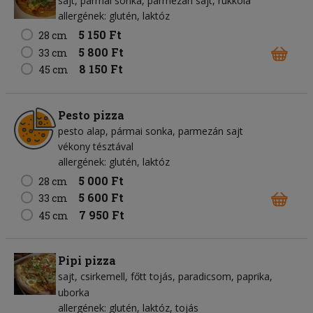
sajt
pármai sonka
parmezán sajt
rukkola
allergének: glutén, laktóz
5 150 Ft
28 cm
5 800 Ft
33 cm
8 150 Ft
45 cm
Pesto pizza
pesto alap
pármai sonka
parmezán sajt
vékony tésztával
allergének: glutén, laktóz
5 000 Ft
28 cm
5 600 Ft
33 cm
7 950 Ft
45 cm
Pipi pizza
sajt
csirkemell
főtt tojás
paradicsom
paprika
uborka
allergének: glutén, laktóz, tojás