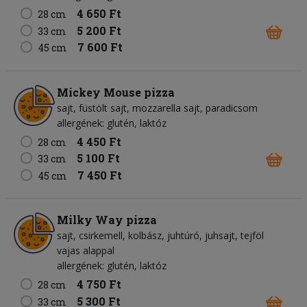
4 650 Ft
28 cm
5 200 Ft
33 cm
7 600 Ft
45 cm
Mickey Mouse pizza
sajt
füstölt sajt
mozzarella sajt
paradicsom
allergének: glutén, laktóz
4 450 Ft
28 cm
5 100 Ft
33 cm
7 450 Ft
45 cm
Milky Way pizza
sajt
csirkemell
kolbász
juhtúró
juhsajt
tejföl
vajas alappal
allergének: glutén, laktóz
4 750 Ft
28 cm
5 300 Ft
33 cm