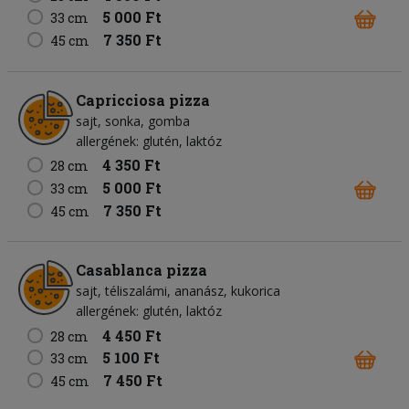
5 000 Ft
33 cm
7 350 Ft
45 cm
Capricciosa pizza
sajt
sonka
gomba
allergének: glutén, laktóz
4 350 Ft
28 cm
5 000 Ft
33 cm
7 350 Ft
45 cm
Casablanca pizza
sajt
téliszalámi
ananász
kukorica
allergének: glutén, laktóz
4 450 Ft
28 cm
5 100 Ft
33 cm
7 450 Ft
45 cm