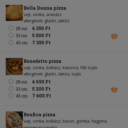
Bella Donna pizza
sajt
sonka
ananász
allergének: glutén, laktóz
4 350 Ft
28 cm
5 000 Ft
33 cm
7 350 Ft
45 cm
Benedetto pizza
sajt
sonka
kolbász
kukorica
főtt tojás
allergének: glutén, laktóz, tojás
4 650 Ft
28 cm
5 200 Ft
33 cm
7 600 Ft
45 cm
Benfica pizza
sajt
sonka
kolbász
bacon
gomba
hagyma
pepperoni paprika