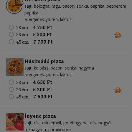
sajt
bolognai ragu
bacon
sonka
paprika
pepperoni
paprika
allergének: glutén, laktóz
4 750 Ft
28 cm
5 300 Ft
33 cm
7 700 Ft
45 cm
Húsimádó pizza
sajt
kolbász
bacon
sonka
hagyma
allergének: glutén, laktóz
4 650 Ft
28 cm
5 200 Ft
33 cm
7 600 Ft
45 cm
Ínyenc pizza
sajt
rák
csirkemell
póréhagyma
olívabogyó
fokhagyma
paradicsom