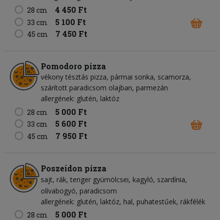
4 450 Ft
28 cm
5 100 Ft
33 cm
7 450 Ft
45 cm
Pomodoro pizza
vékony tésztás pizza, pármai sonka, scamorza,
szárított paradicsom olajban, parmezán
allergének: glutén, laktóz
5 000 Ft
28 cm
5 600 Ft
33 cm
7 950 Ft
45 cm
Poszeidon pizza
sajt
rák
tenger gyümölcsei
kagyló
szardínia
olívabogyó
paradicsom
allergének: glutén, laktóz, hal, puhatestűek, rákfélék
5 000 Ft
28 cm