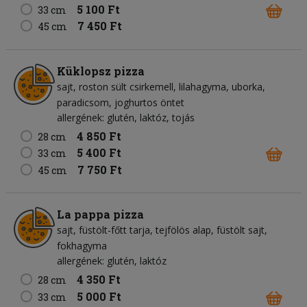
5 100 Ft
33 cm
7 450 Ft
45 cm
Küklopsz pizza
sajt
roston sült csirkemell
lilahagyma
uborka
paradicsom
joghurtos öntet
allergének: glutén, laktóz, tojás
4 850 Ft
28 cm
5 400 Ft
33 cm
7 750 Ft
45 cm
La pappa pizza
sajt
füstölt-főtt tarja
tejfölös alap
füstölt sajt
fokhagyma
allergének: glutén, laktóz
4 350 Ft
28 cm
5 000 Ft
33 cm