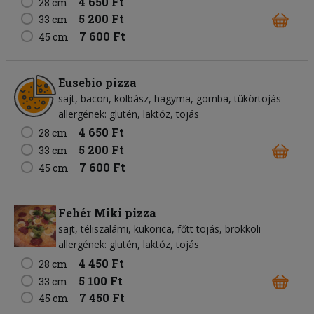
4 650 Ft
28 cm
5 200 Ft
33 cm
7 600 Ft
45 cm
Eusebio pizza
sajt
bacon
kolbász
hagyma
gomba
tükörtojás
allergének: glutén, laktóz, tojás
4 650 Ft
28 cm
5 200 Ft
33 cm
7 600 Ft
45 cm
Fehér Miki pizza
sajt
téliszalámi
kukorica
főtt tojás
brokkoli
allergének: glutén, laktóz, tojás
4 450 Ft
28 cm
5 100 Ft
33 cm
7 450 Ft
45 cm