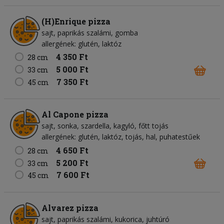
(H)Enrique pizza
sajt
paprikás szalámi
gomba
allergének: glutén, laktóz
4 350 Ft
28 cm
5 000 Ft
33 cm
7 350 Ft
45 cm
Al Capone pizza
sajt
sonka
szardella
kagyló
főtt tojás
allergének: glutén, laktóz, tojás, hal, puhatestűek
4 650 Ft
28 cm
5 200 Ft
33 cm
7 600 Ft
45 cm
Alvarez pizza
sajt
paprikás szalámi
kukorica
juhtúró