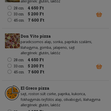
allergének: glutén, laktóz
4 650 Ft
28 cm
5 200 Ft
33 cm
7 600 Ft
45 cm
Don Vito pizza
paradicsomos alap
sonka
paprikás szalámi
lilahagyma
gomba
jalapeno
sajt
allergének: glutén, laktóz
4 650 Ft
28 cm
5 200 Ft
33 cm
7 600 Ft
45 cm
El Greco pizza
sajt
roston sült csirke
paprika
kukorica
fokhagymás-tejfölös alap
olívabogyó
lilahagyma
allergének: glutén, laktóz