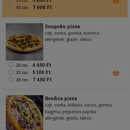
33 cm
7 600 Ft
45 cm
Songoku pizza
sajt
sonka
gomba
kukorica
allergének: glutén, laktóz
4 450 Ft
28 cm
5 100 Ft
33 cm
7 450 Ft
45 cm
Benfica pizza
sajt
sonka
kolbász
bacon
gomba
hagyma
pepperoni paprika
allergének: glutén, laktóz