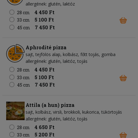
allergének: glutén, laktóz
4 450 Ft
28 cm
5 100 Ft
33 cm
7 450 Ft
45 cm
Aphrodité pizza
sajt
tejfölös alap
kolbász
főtt tojás
gomba
allergének: glutén, laktóz, tojás
4 450 Ft
28 cm
5 100 Ft
33 cm
7 450 Ft
45 cm
Attila (a hun) pizza
sajt
kolbász
virsli
brokkoli
kukorica
tükörtojás
allergének: glutén, laktóz, tojás
4 650 Ft
28 cm
5 200 Ft
33 cm