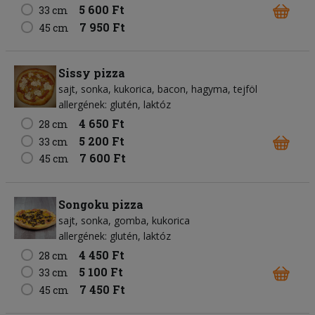
5 600 Ft
33 cm
7 950 Ft
45 cm
Sissy pizza
sajt
sonka
kukorica
bacon
hagyma
tejföl
allergének: glutén, laktóz
4 650 Ft
28 cm
5 200 Ft
33 cm
7 600 Ft
45 cm
Songoku pizza
sajt
sonka
gomba
kukorica
allergének: glutén, laktóz
4 450 Ft
28 cm
5 100 Ft
33 cm
7 450 Ft
45 cm