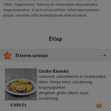
Tököl, Szigethalom, Taksony és Halásztelek településekre
megnövekedhet. A várható kiszállítási idővel kapcsolatban
kérjük, rendelés előtt érdeklődjenek éttermünknél.
Étlap
Étterem sztárjai
Csirke Kánaán
csirkemell, camemberttel és őszibarackkal
töltve, áfonya öntet, szezámmag,
burgonyapürével
allergének: glutén, laktóz, tojás,
szezámmag
5 950 Ft