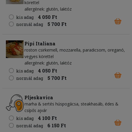
körettel
allergének: glutén, laktóz
4 050 Ft
kis adag
5 700 Ft
normál adag
Pipi Italiana
roston csirkemell, mozzarella, paradicsom, oreganó,
vegyes körettel
allergének: glutén, laktóz
4 050 Ft
kis adag
5 700 Ft
normál adag
Pljeskavica
marha & sertés húspogácsa, steakhasáb, édes &
csípős ajvár
4 100 Ft
kis adag
6 150 Ft
normál adag