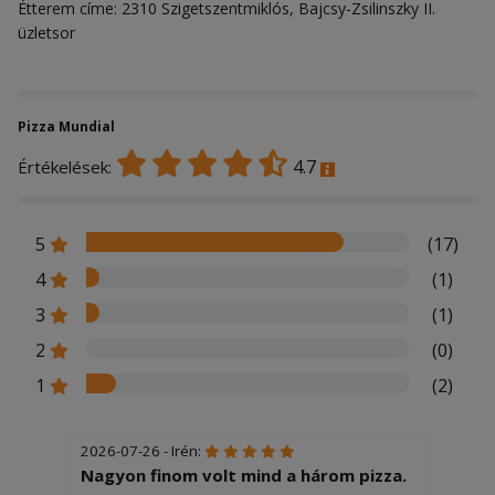
Étterem címe: 2310 Szigetszentmiklós, Bajcsy-Zsilinszky II.
üzletsor
Pizza Mundial
4.7
Értékelések:
5
(17)
4
(1)
3
(1)
2
(0)
1
(2)
2026-07-26 - Irén:
Nagyon finom volt mind a három pizza.