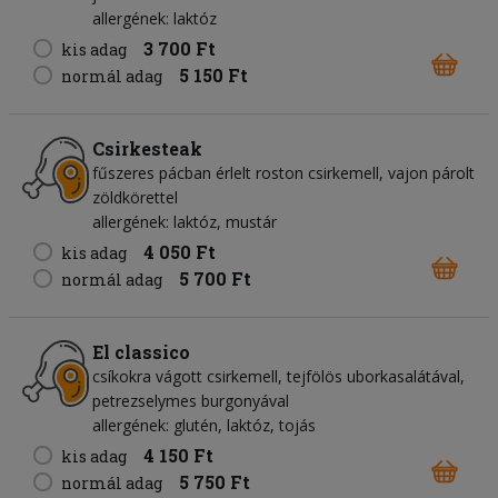
allergének: laktóz
3 700 Ft
kis adag
5 150 Ft
normál adag
Csirkesteak
fűszeres pácban érlelt roston csirkemell, vajon párolt
zöldkörettel
allergének: laktóz, mustár
4 050 Ft
kis adag
5 700 Ft
normál adag
El classico
csíkokra vágott csirkemell, tejfölös uborkasalátával,
petrezselymes burgonyával
allergének: glutén, laktóz, tojás
4 150 Ft
kis adag
5 750 Ft
normál adag