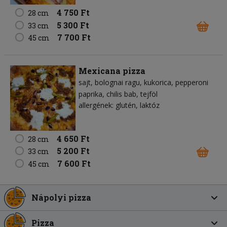
4 750 Ft
28 cm
5 300 Ft
33 cm
7 700 Ft
45 cm
Mexicana pizza
sajt
bolognai ragu
kukorica
pepperoni
paprika
chilis bab
tejföl
allergének: glutén, laktóz
4 650 Ft
28 cm
5 200 Ft
33 cm
7 600 Ft
45 cm
Nápolyi pizza
Pizza