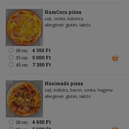
HamCorn pizza
sajt
sonka
kukorica
allergének: glutén, laktóz
4 350 Ft
28 cm
5 000 Ft
33 cm
7 350 Ft
45 cm
Húsimádó pizza
sajt
kolbász
bacon
sonka
hagyma
allergének: glutén, laktóz
4 650 Ft
28 cm