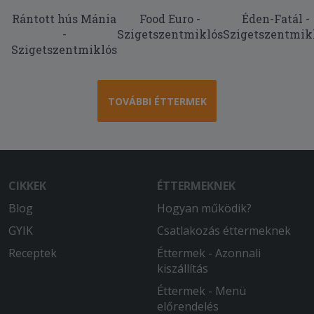
2025-07-13 - Káeoly:
Rántott hús Mánia
Food Euro -
Éden-Fatál -
Kicsit olajos volt, de laktató! Rendesen
-
Szigetszentmiklós
Szigetszentmik
át volt sülve! Más ételt nem ettem még
Szigetszentmiklós
TOVÁBBI ÉTTERMEK
CIKKEK
ÉTTERMEKNEK
Blog
Hogyan működik?
GYIK
Csatlakozás éttermeknek
Receptek
Éttermek - Azonnali
kiszállítás
Éttermek - Menü
előrendelés