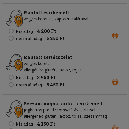
Rántott csirkemell
vegyes körettel, káposztasalátával
4 200 Ft
kis adag
5 850 Ft
normál adag
Rántott sertésszelet
vegyes körettel
allergének: glutén, laktóz, tojás
3 950 Ft
kis adag
5 450 Ft
normál adag
Szezámmagos rántott csirkemell
joghurtos paradicsomsalátával, rizzsel
allergének: glutén, laktóz, tojás, szezámmag
4 150 Ft
kis adag