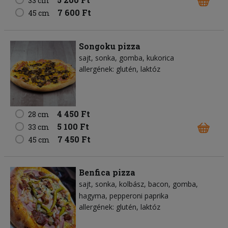
33 cm
7 600 Ft
45 cm
Songoku pizza
sajt
sonka
gomba
kukorica
allergének: glutén, laktóz
4 450 Ft
28 cm
5 100 Ft
33 cm
7 450 Ft
45 cm
Benfica pizza
sajt
sonka
kolbász
bacon
gomba
hagyma
pepperoni paprika
allergének: glutén, laktóz