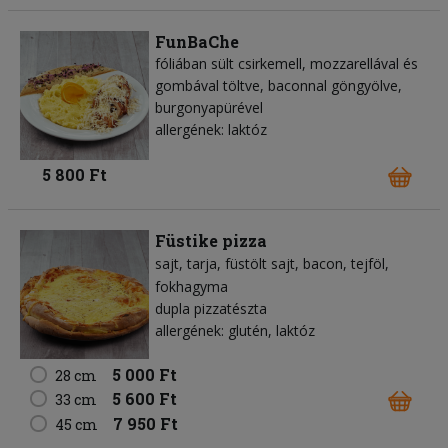
FunBaChe
fóliában sült csirkemell, mozzarellával és
gombával töltve, baconnal göngyölve,
burgonyapürével
allergének: laktóz
5 800 Ft
Füstike pizza
sajt
tarja
füstölt sajt
bacon
tejföl
fokhagyma
dupla pizzatészta
allergének: glutén, laktóz
5 000 Ft
28 cm
5 600 Ft
33 cm
7 950 Ft
45 cm