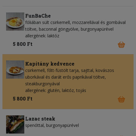
FunBaChe
fóliában sült csirkemell, mozzarellával és gombával
töltve, baconnal göngyölve, burgonyapürével
allergének: laktóz
5 800 Ft
Kapitány kedvence
csirkemell, főtt-füstölt tarja, sajttal, kovászos
uborkával és darát erős paprikával töltve,
steakburgonyával
allergének: glutén, laktóz, tojás
5 800 Ft
Lazac steak
spenóttal, burgonyapürével