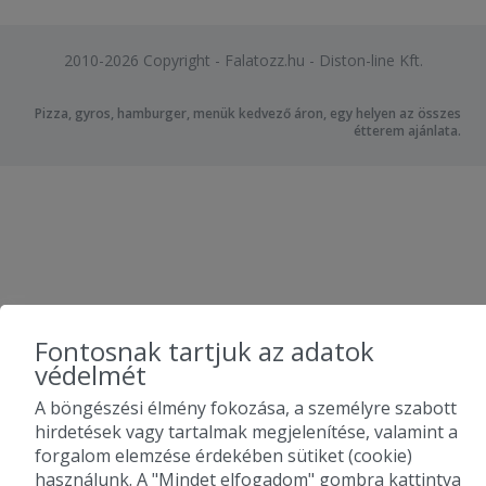
2010-2026 Copyright - Falatozz.hu - Diston-line Kft.
Pizza, gyros, hamburger, menük kedvező áron, egy helyen az összes
étterem ajánlata.
Fontosnak tartjuk az adatok
védelmét
A böngészési élmény fokozása, a személyre szabott
hirdetések vagy tartalmak megjelenítése, valamint a
forgalom elemzése érdekében sütiket (cookie)
használunk. A "Mindet elfogadom" gombra kattintva