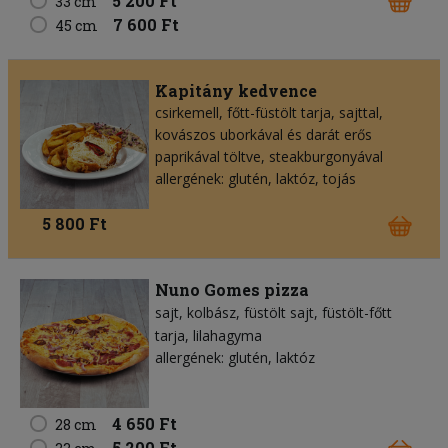
5 200 Ft
33 cm
7 600 Ft
45 cm
Kapitány kedvence
csirkemell, főtt-füstölt tarja, sajttal,
kovászos uborkával és darát erős
paprikával töltve, steakburgonyával
allergének: glutén, laktóz, tojás
5 800 Ft
Nuno Gomes pizza
sajt
kolbász
füstölt sajt
füstölt-főtt
tarja
lilahagyma
allergének: glutén, laktóz
4 650 Ft
28 cm
5 200 Ft