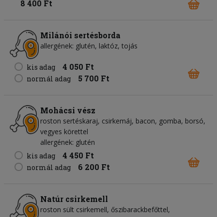
8 400 Ft
Milánói sertésborda
allergének: glutén, laktóz, tojás
4 050 Ft
kis adag
5 700 Ft
normál adag
Mohácsi vész
roston sertéskaraj, csirkemáj, bacon, gomba, borsó,
vegyes körettel
allergének: glutén
4 450 Ft
kis adag
6 200 Ft
normál adag
Natúr csirkemell
roston sült csirkemell, őszibarackbefőttel,