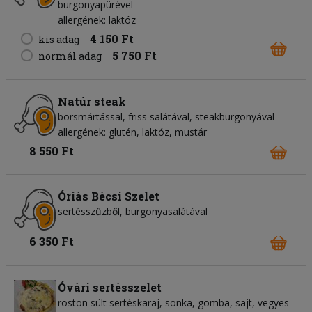
burgonyapürével
allergének: laktóz
4 150 Ft
kis adag
5 750 Ft
normál adag
Natúr steak
borsmártással, friss salátával, steakburgonyával
allergének: glutén, laktóz, mustár
8 550 Ft
Óriás Bécsi Szelet
sertésszűzből, burgonyasalátával
6 350 Ft
Óvári sertésszelet
roston sült sertéskaraj, sonka, gomba, sajt, vegyes