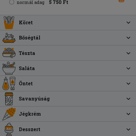
5 750 Ft
normál adag
Köret
Bőségtál
Tészta
Saláta
Öntet
Savanyúság
Jégkrém
Desszert