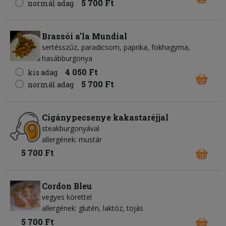
5 700 Ft
normál adag
Brassói a'la Mundial
sertésszűz, paradicsom, paprika, fokhagyma,
hasábburgonya
4 050 Ft
kis adag
5 700 Ft
normál adag
Cigánypecsenye kakastaréjjal
steakburgonyával
allergének: mustár
5 700 Ft
Cordon Bleu
vegyes körettel
allergének: glutén, laktóz, tojás
5 700 Ft