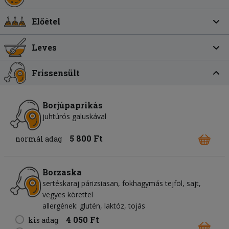
Előétel
Leves
Frissensült
Borjúpaprikás
juhtúrós galuskával
5 800 Ft
normál adag
Borzaska
sertéskaraj párizsiasan, fokhagymás tejföl, sajt,
vegyes körettel
allergének: glutén, laktóz, tojás
4 050 Ft
kis adag