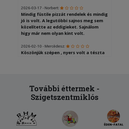
2026-03-17 - Norbert:
Mindig füstile pizzát rendelek és mindig
jó is volt. A legutóbbi sajnos meg sem
közelítette az eddigieket. Sajnálom
higy már nem olyan kint volt.
2026-02-10 - Mercèdesz:
Köszönjük szépen , nyers volt a tészta
!!!!
2026-01-19 - Sándor:
Gyors kiszállítás,finom pizza.
További éttermek -
2025-11-12 - Ágnes:
Szigetszentmiklós
Minden nagyon finom volt
2025-10-18 - Erzsébet:
Gyorsan kiszállításra került, az ételek
ízletesek