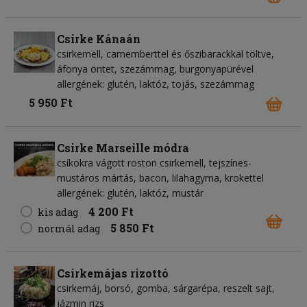
Csirke Kánaán
csirkemell, camemberttel és őszibarackkal töltve,
áfonya öntet, szezámmag, burgonyapürével
allergének: glutén, laktóz, tojás, szezámmag
5 950 Ft
Csirke Marseille módra
csíkokra vágott roston csirkemell, tejszínes-
mustáros mártás, bacon, lilahagyma, krokettel
allergének: glutén, laktóz, mustár
4 200 Ft
kis adag
5 850 Ft
normál adag
Csirkemájas rizottó
csirkemáj, borsó, gomba, sárgarépa, reszelt sajt,
jázmin rizs