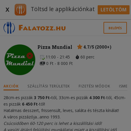
Töltsd le applikációnkat
X
LETÖLTÖM
BELÉPÉS
Pizza Mundial
4.7/5 (2000+)
11:00 - 21:45
60 perc
0 Ft - 8 000 Ft
AKCIÓK
SZÁLLÍTÁSI TERÜLETEK
FIZETÉSI MÓDOK
ISMER
28cm-es pizzák
3
750 Ft
-
tól, 33cm-es pizzák
4 300
Ft
-tól, 45cm-
es pizzák
6 450 Ft
-tól!
Hatalmas desszert, frissensült, leves, saláta és tészta kínálat!
A város pizzázója...anno 1993.
Csúcsidőben 60-120 perc is lehet a kiszállítási idő!
A vasúti átjáró felújítási munkálatai miatt a kiszállítási idő