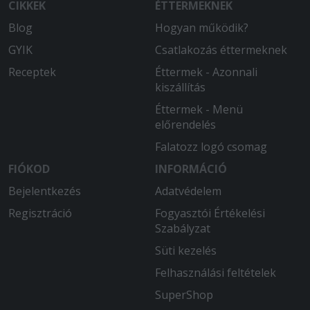
CIKKEK
ÉTTERMEKNEK
2025-08-26 - László:
Blog
Hogyan működik?
A MacCheese nem volt a legjobb.
GYIK
Csatlakozás éttermeknek
Nagyon sós volt és nagyonkevés volt
rajta a sajt ( pedig 3x chedarral van
Receptek
Éttermek - Azonnali
hirdetve.
kiszállítás
Éttermek - Menü
2025-07-28 - Ádám:
előrendelés
Isteni finom volt és kellő adag
garatulálok
Falatozz logó csomag
FIÓKOD
INFORMÁCIÓ
Bejelentkezés
Adatvédelem
Regisztráció
Fogyasztói Értékelési
Szabályzat
Süti kezelés
Felhasználási feltételek
SuperShop