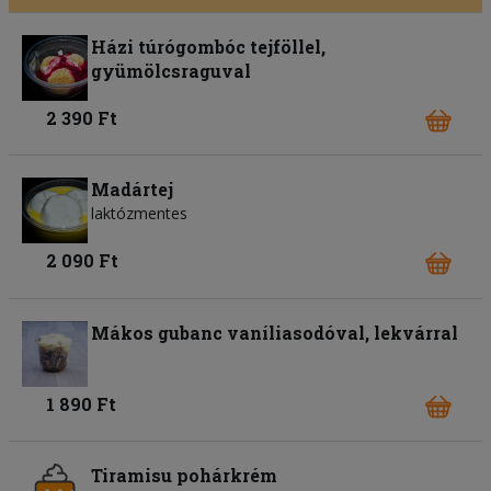
Házi túrógombóc tejföllel,
gyümölcsraguval
2 390 Ft
Madártej
laktózmentes
2 090 Ft
Mákos gubanc vaníliasodóval, lekvárral
1 890 Ft
Tiramisu pohárkrém