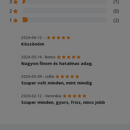
3
(1)
2
(0)
1
(2)
2026-06-12 - :
Köszönöm
2026-05-16 - Botos:
Nagyon finom és hatalmas adag.
2026-05-09 - csilla:
Szuper volt minden, mint mindig
2026-02-12 - Veronika:
Szuper minden, gyors, friss, nincs jobb
tesztás hely a környéken.
2025-12-04 - Éva:
Sajnos 2óra volt mire kiérkezett az