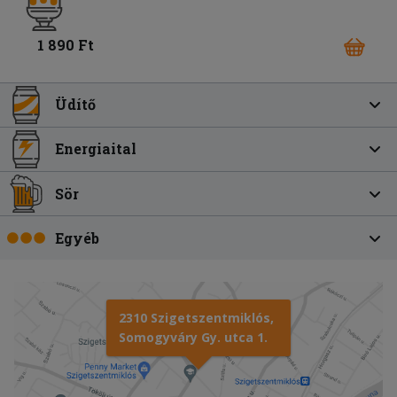
1 890 Ft
Üdítő
Energiaital
Sör
Egyéb
2310 Szigetszentmiklós,
Somogyváry Gy. utca 1.