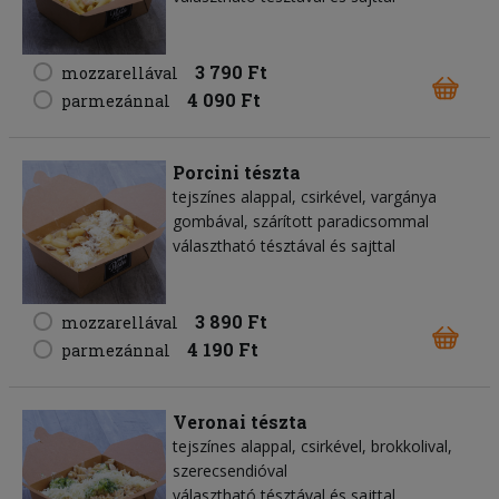
3 790 Ft
mozzarellával
4 090 Ft
parmezánnal
Porcini tészta
tejszínes alappal, csirkével, vargánya
gombával, szárított paradicsommal
választható tésztával és sajttal
3 890 Ft
mozzarellával
4 190 Ft
parmezánnal
Veronai tészta
tejszínes alappal, csirkével, brokkolival,
szerecsendióval
választható tésztával és sajttal