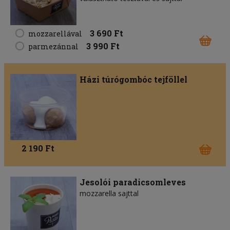
3 690 Ft
mozzarellával
3 990 Ft
parmezánnal
Házi túrógombóc tejföllel
2 190 Ft
Jesolói paradicsomleves
mozzarella sajttal