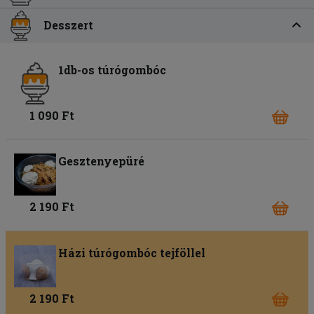
Desszert
1db-os túrógombóc
1 090 Ft
Gesztenyepüré
2 190 Ft
Házi túrógombóc tejföllel
2 190 Ft