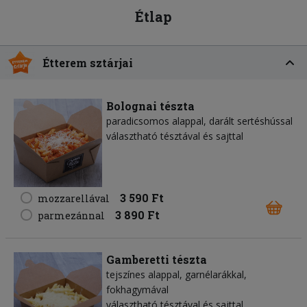
Étlap
Étterem sztárjai
Bolognai tészta
paradicsomos alappal, darált sertéshússal
választható tésztával és sajttal
3 590 Ft
mozzarellával
3 890 Ft
parmezánnal
Gamberetti tészta
tejszínes alappal, garnélarákkal,
fokhagymával
választható tésztával és sajttal