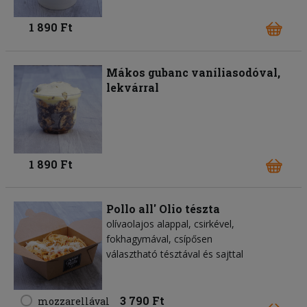
1 890 Ft
Mákos gubanc vaníliasodóval,
lekvárral
1 890 Ft
Pollo all' Olio tészta
olívaolajos alappal, csirkével,
fokhagymával, csípősen
választható tésztával és sajttal
3 790 Ft
mozzarellával