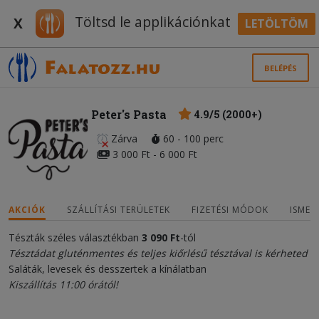
Töltsd le applikációnkat
X
LETÖLTÖM
BELÉPÉS
Peter's Pasta
4.9/5 (2000+)
Zárva
60 - 100 perc
3 000 Ft - 6 000 Ft
AKCIÓK
SZÁLLÍTÁSI TERÜLETEK
FIZETÉSI MÓDOK
ISMER
Tészták széles választékban
3 090 Ft
-tól
Tésztádat gluténmentes és teljes kiőrlésű tésztával is kérheted
Saláták, levesek és desszertek a kínálatban
Kiszállítás 11:00 órától!