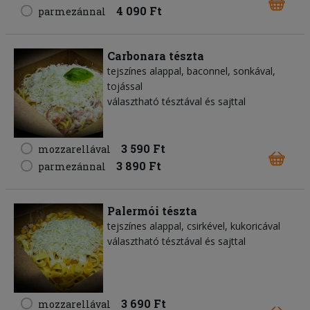
4 090 Ft
parmezánnal
Carbonara tészta
tejszínes alappal, baconnel, sonkával,
tojással
választható tésztával és sajttal
3 590 Ft
mozzarellával
3 890 Ft
parmezánnal
Palermói tészta
tejszínes alappal, csirkével, kukoricával
választható tésztával és sajttal
3 690 Ft
mozzarellával