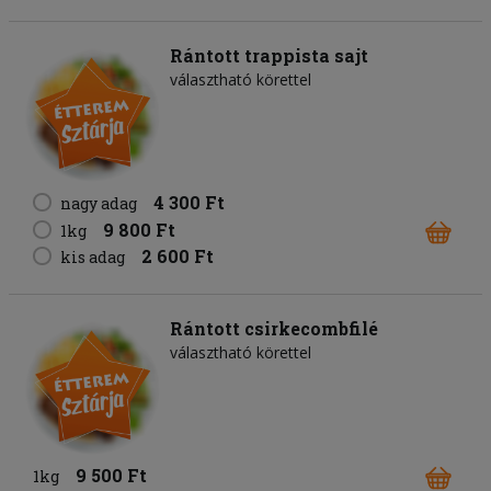
Rántott trappista sajt
választható körettel
4 300 Ft
nagy adag
9 800 Ft
1kg
2 600 Ft
kis adag
Rántott csirkecombfilé
választható körettel
9 500 Ft
1kg