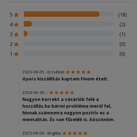
5
(18)
4
(2)
3
(1)
2
(0)
1
(0)
2026-08-05 - Erzsébet:
Gyors kiszállítás kaptam Finom ételt.
2026-06-30 - :
Nagyon korrekt a vásárlók felé a
hozzállás.ha bármi probléma merül fel,
hívnak.számomra nagyon pozitív ez a
mentalitás. És van főzelék is. köszönöm.
2025-09-09 - Brigitta: