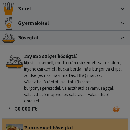
Köret
Gyermekétel
Bőségtál
Ínyenc sziget bőségtál
kijevi csirkemell, mediterrán csirkemell, sajtos álom,
ínyenc csirkemell, bucka borda, házi burgonya chips,
zöldséges rizs, házi mártás, BBQ mártás,
választható rántott sajttal, fűszeres
burgonyagerezddel, választható savanyúsággal,
választható majonézes salátával, választható
öntettel
30 000 Ft
*
Panírsziget bőségtál