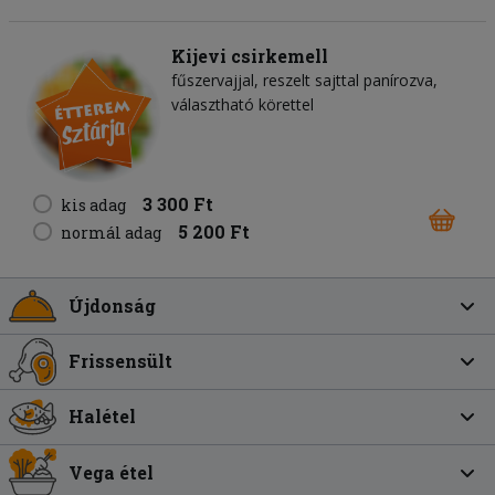
Kijevi csirkemell
fűszervajjal, reszelt sajttal panírozva,
választható körettel
3 300 Ft
kis adag
5 200 Ft
normál adag
Újdonság
Frissensült
Halétel
Vega étel