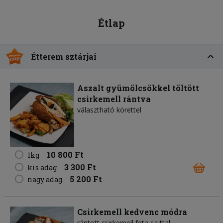
Étlap
Étterem sztárjai
Aszalt gyümölcsökkel töltött
csirkemell rántva
választható körettel
10 800 Ft
1kg
3 300 Ft
kis adag
5 200 Ft
nagy adag
Csirkemell kedvenc módra
rántott csirkemell feta sajttal,