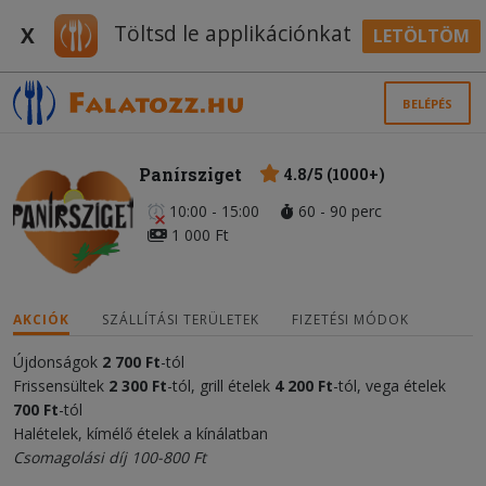
Töltsd le applikációnkat
X
LETÖLTÖM
BELÉPÉS
Panírsziget
4.8/5 (1000+)
10:00 - 15:00
60 - 90 perc
1 000 Ft
AKCIÓK
SZÁLLÍTÁSI TERÜLETEK
FIZETÉSI MÓDOK
Újdonságok
2 700 Ft
-tól
Frissensültek
2 300 Ft
-tól, grill ételek
4 200 Ft
-tól, vega ételek
700 Ft
-tól
Halételek, kímélő ételek a kínálatban
Csomagolási díj 100-800 Ft