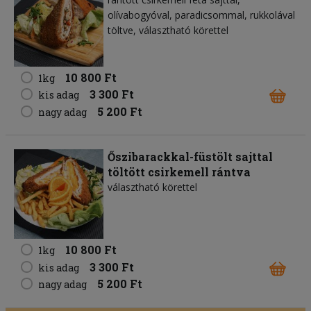
olívabogyóval, paradicsommal, rukkolával
töltve, választható körettel
10 800 Ft
1kg
3 300 Ft
kis adag
5 200 Ft
nagy adag
Őszibarackkal-füstölt sajttal
töltött csirkemell rántva
választható körettel
10 800 Ft
1kg
3 300 Ft
kis adag
5 200 Ft
nagy adag