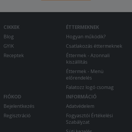
Nagyon finom volt.
CIKKEK
ÉTTERMEKNEK
Blog
Hogyan működik?
GYIK
Csatlakozás éttermeknek
Receptek
Éttermek - Azonnali
kiszállítás
Éttermek - Menü
előrendelés
Falatozz logó csomag
FIÓKOD
INFORMÁCIÓ
Bejelentkezés
Adatvédelem
Regisztráció
Fogyasztói Értékelési
Szabályzat
Süti kezelés