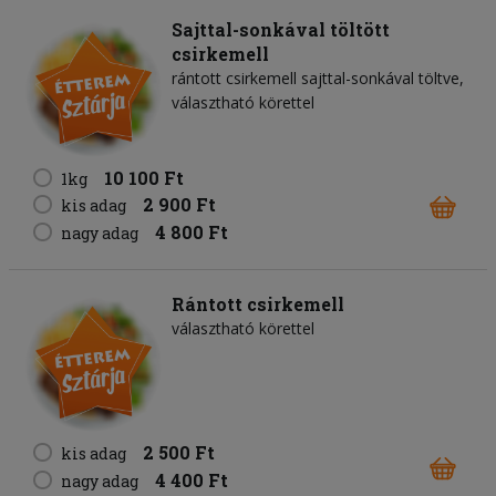
Sajttal-sonkával töltött
csirkemell
rántott csirkemell sajttal-sonkával töltve,
választható körettel
10 100 Ft
1kg
2 900 Ft
kis adag
4 800 Ft
nagy adag
Rántott csirkemell
választható körettel
2 500 Ft
kis adag
4 400 Ft
nagy adag