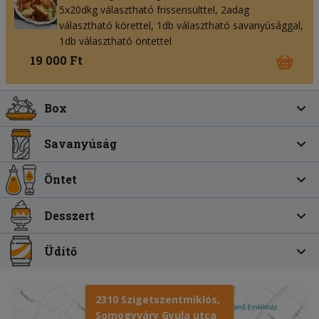
5x20dkg választható frissensülttel, 2adag
választható körettel, 1db választható savanyúsággal,
1db választható öntettel
19 000 Ft
Box
Savanyúság
Öntet
Desszert
Üdítő
2310 Szigetszentmiklós,
Somogyváry Gyula utca