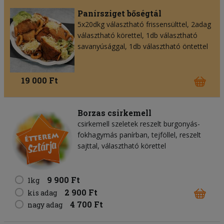
Panírsziget bőségtál
5x20dkg választható frissensülttel, 2adag
választható körettel, 1db választható
savanyúsággal, 1db választható öntettel
19 000 Ft
Borzas csirkemell
csirkemell szeletek reszelt burgonyás-
fokhagymás panírban, tejföllel, reszelt
sajttal, választható körettel
9 900 Ft
1kg
2 900 Ft
kis adag
4 700 Ft
nagy adag