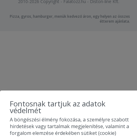
2010-2026 Copyright - Falatozz.hu - Diston-line Kft.
Pizza, gyros, hamburger, menük kedvező áron, egy helyen az összes
étterem ajánlata.
Fontosnak tartjuk az adatok
védelmét
A böngészési élmény fokozása, a személyre szabott
hirdetések vagy tartalmak megjelenítése, valamint a
forgalom elemzése érdekében sütiket (cookie)