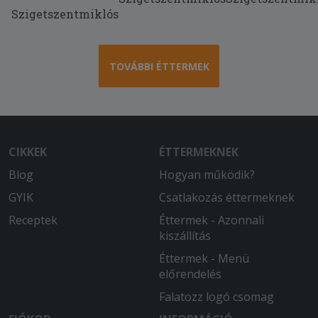
90percet vártunk majd megkaptuk a
Szigetszentmiklós
hideg pizzát és hamburgert mellesleg
nem azt a pizzát kaptuk amit
rendeltünk !
TOVÁBBI ÉTTERMEK
2025-08-07 - Réka:
Nagyon finom volt!
2025-08-05 - :
CIKKEK
ÉTTERMEKNEK
Az egyik töltött lángoson nem volt a
tetején sajt, szomorú vagyok, pedig
Blog
Hogyan működik?
nagyon sokszor rendelek, és nagyon
GYIK
Csatlakozás éttermeknek
szomorú vagyok
Receptek
Éttermek - Azonnali
2025-07-05 - József:
kiszállítás
Nagyon jó.
Éttermek - Menü
előrendelés
Falatozz logó csomag