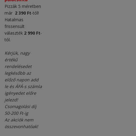
Pizzák 5 méretben
már
2 390 Ft
-tól!
Hatalmas
frissensült
választék
2 990 Ft
-
tól.
Kérjük, nagy
értékű
rendelésedet
legkésőbb az
előző napon add
le és ÁFÁ-s számla
igényedet előre
jelezd!
Csomagolási díj
50-200 Ft-ig
Az akciók nem
összevonhatóak!