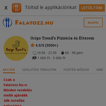
Töltsd le applikációnkat
X
LETÖLTÖM
BELÉPÉS
Origo Trend’s Pizzéria és Étterem
4.5/5 (3000+)
10:30 - 21:30
60 - 90 perc
1 000 Ft - 5 000 Ft
AKCIÓK
SZÁLLÍTÁSI TERÜLETEK
FIZETÉSI MÓDOK
ISMER
Csak a
Falatozz.hu-n:
Minden rendelés
mellé ajándék
2db nutellás
palacsinta