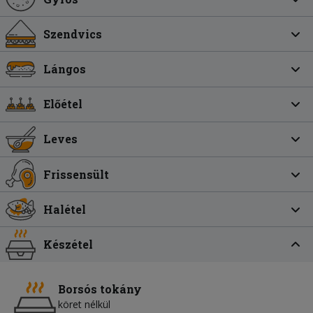
Szendvics
Lángos
Előétel
Leves
Frissensült
Halétel
Készétel
Borsós tokány
köret nélkül