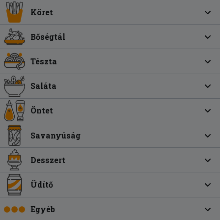
Köret
Bőségtál
Tészta
Saláta
Öntet
Savanyúság
Desszert
Üdítő
Egyéb