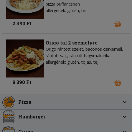
pizza puffancsban
allergének: glutén, tej
2 490 Ft
Origo tál 2 személyre
Origo rántott szelet, baconos csirkemell,
rántott sajt, rántott hagymakarika
allergének: glutén, tojás, tej
9 390 Ft
Pizza
Hamburger
Gyros