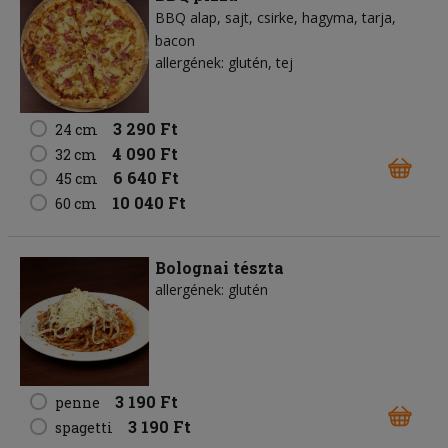
BBQ alap
sajt
csirke
hagyma
tarja
bacon
allergének: glutén, tej
3 290 Ft
24 cm
4 090 Ft
32 cm
6 640 Ft
45 cm
10 040 Ft
60 cm
Bolognai tészta
allergének: glutén
3 190 Ft
penne
3 190 Ft
spagetti