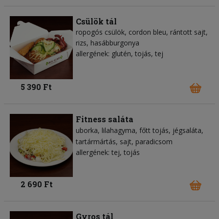
Csülök tál
ropogós csülök, cordon bleu, rántott sajt,
rizs, hasábburgonya
allergének: glutén, tojás, tej
5 390 Ft
Fitness saláta
uborka
lilahagyma
főtt tojás
jégsaláta
tartármártás
sajt
paradicsom
allergének: tej, tojás
2 690 Ft
Gyros tál