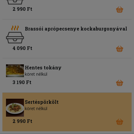
2 990 Ft
Brassói aprópecsenye kockaburgonyával
4 090 Ft
Hentes tokány
köret nélkül
3 190 Ft
Sertéspörkölt
köret nélkül
2 990 Ft