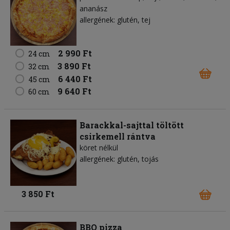
ananász
allergének: glutén, tej
2 990 Ft
24 cm
3 890 Ft
32 cm
6 440 Ft
45 cm
9 640 Ft
60 cm
Barackkal-sajttal töltött
csirkemell rántva
köret nélkül
allergének: glutén, tojás
3 850 Ft
BBQ pizza