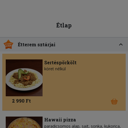
Étlap
Étterem sztárjai
Sertéspörkölt
köret nélkül
2 990 Ft
Hawaii pizza
paradicsomos alap
sajt
sonka
kukorica