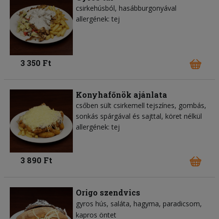
csirkehúsból, hasábburgonyával
allergének: tej
3 350 Ft
Konyhafőnök ajánlata
csőben sült csirkemell tejszínes, gombás,
sonkás spárgával és sajttal, köret nélkül
allergének: tej
3 890 Ft
Origo szendvics
gyros hús
saláta
hagyma
paradicsom
kapros öntet