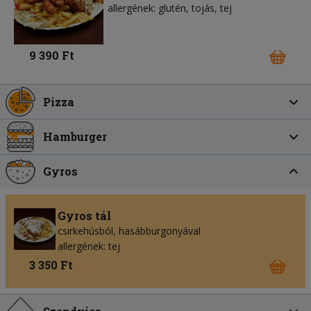
allergének: glutén, tojás, tej
9 390 Ft
Pizza
Hamburger
Gyros
Gyros tál
csirkehúsból, hasábburgonyával
allergének: tej
3 350 Ft