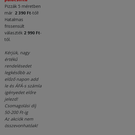
Pizzák 5 méretben
már
2 390 Ft
-tól!
Hatalmas
frissensült
választék
2 990 Ft
-
tól.
Kérjük, nagy
értékű
rendelésedet
legkésőbb az
előző napon add
le és ÁFÁ-s számla
igényedet előre
jelezd!
Csomagolási díj
50-200 Ft-ig
Az akciók nem
összevonhatóak!