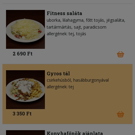
Fitness saláta
uborka
lilahagyma
főtt tojás
jégsaláta
tartármártás
sajt
paradicsom
allergének: tej, tojás
2 690 Ft
Gyros tál
csirkehúsból, hasábburgonyával
allergének: tej
3 350 Ft
Konyhafőnök ajánlata