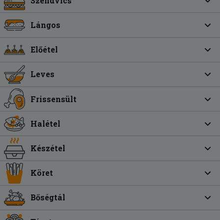
Szendvics
Lángos
Előétel
Leves
Frissensült
Halétel
Készétel
Köret
Bőségtál