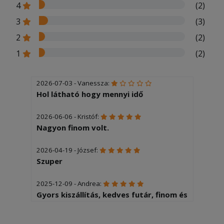
4
(2)
3
(3)
2
(2)
1
(2)
2026-07-03 - Vanessza:
Hol látható hogy mennyi idő
2026-06-06 - Kristóf:
Nagyon finom volt.
2026-04-19 - József:
Szuper
2025-12-09 - Andrea:
Gyors kiszállítás, kedves futár, finom és
meleg étel,sőt még palacsintát is
kaptam ajándékba.