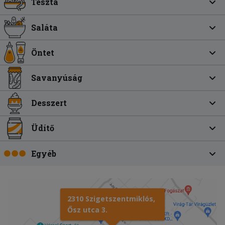
Tészta
Saláta
Öntet
Savanyúság
Desszert
Üdítő
Egyéb
2310 Szigetszentmiklós,
Ősz utca 3.