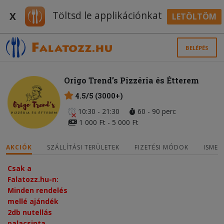
Töltsd le applikációnkat
X
LETÖLTÖM
BELÉPÉS
Origo Trend’s Pizzéria és Étterem
4.5/5 (3000+)
10:30 - 21:30
60 - 90 perc
1 000 Ft - 5 000 Ft
AKCIÓK
SZÁLLÍTÁSI TERÜLETEK
FIZETÉSI MÓDOK
ISMER
Csak a
Falatozz.hu-n:
Minden rendelés
mellé ajándék
2db nutellás
palacsinta