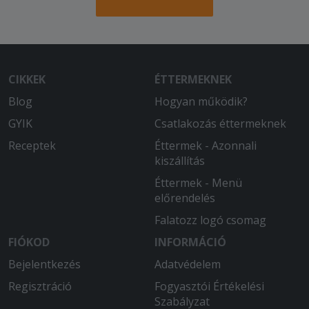
2025-08-07 - Réka:
Nagyon finom volt!
2025-08-05 - :
Az egyik töltött lángoson nem volt a
CIKKEK
ÉTTERMEKNEK
tetején sajt, szomorú vagyok, pedig
nagyon sokszor rendelek, és nagyon
Blog
Hogyan működik?
szomorú vagyok
GYIK
Csatlakozás éttermeknek
2025-07-05 - József:
Receptek
Éttermek - Azonnali
Nagyon jó.
kiszállítás
Éttermek - Menü
előrendelés
Falatozz logó csomag
FIÓKOD
INFORMÁCIÓ
Bejelentkezés
Adatvédelem
Regisztráció
Fogyasztói Értékelési
Szabályzat