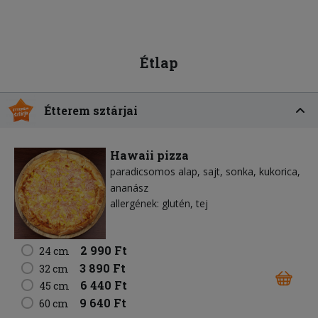
Étlap
Étterem sztárjai
Hawaii pizza
paradicsomos alap
sajt
sonka
kukorica
ananász
allergének: glutén, tej
2 990 Ft
24 cm
3 890 Ft
32 cm
6 440 Ft
45 cm
9 640 Ft
60 cm