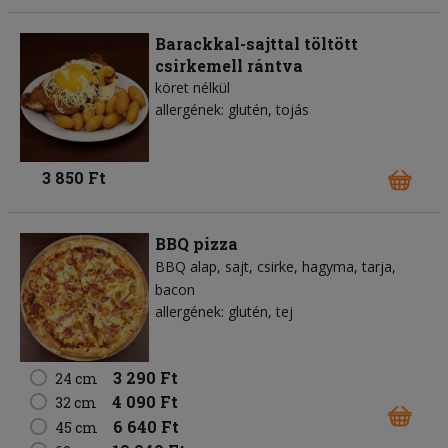
Barackkal-sajttal töltött
csirkemell rántva
köret nélkül
allergének: glutén, tojás
3 850 Ft
BBQ pizza
BBQ alap
sajt
csirke
hagyma
tarja
bacon
allergének: glutén, tej
3 290 Ft
24 cm
4 090 Ft
32 cm
6 640 Ft
45 cm