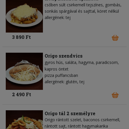
csőben sült csirkemell tejszínes, gombás,
sonkás spárgával és sajttal, köret nélkül
allergének: tej
3 890 Ft
Origo szendvics
gyros hús
saláta
hagyma
paradicsom
kapros öntet
pizza puffancsban
allergének: glutén, tej
2 490 Ft
Origo tál 2 személyre
Origo rántott szelet, baconos csirkemell,
rántott sajt, rántott hagymakarika