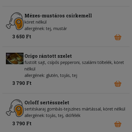
Mézes-mustáros csirkemell
köret nélkül
allergének: tej, mustár
3 650 Ft
Origo rántott szelet
füstölt sajt, csípős pepperoni, szalámi töltelék, köret
nélkül
allergének: glutén, tojás, tej
3 790 Ft
Orloff sertésszelet
sertéskaraj gombás-tejszínes mártással, köret nélkül
allergének: tojás, tej, diófélék
3 790 Ft