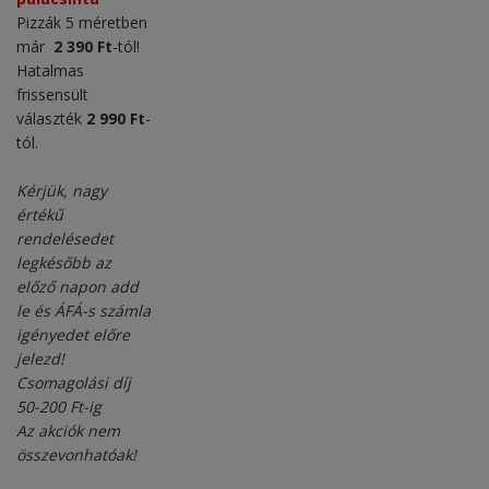
Pizzák 5 méretben
már
2 390 Ft
-tól!
Hatalmas
frissensült
választék
2 990 Ft
-
tól.
Kérjük, nagy
értékű
rendelésedet
legkésőbb az
előző napon add
le és ÁFÁ-s számla
igényedet előre
jelezd!
Csomagolási díj
50-200 Ft-ig
Az akciók nem
összevonhatóak!