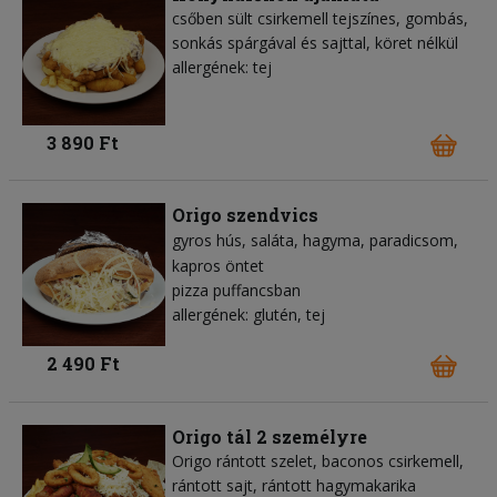
csőben sült csirkemell tejszínes, gombás,
sonkás spárgával és sajttal, köret nélkül
allergének: tej
3 890 Ft
Origo szendvics
gyros hús
saláta
hagyma
paradicsom
kapros öntet
pizza puffancsban
allergének: glutén, tej
2 490 Ft
Origo tál 2 személyre
Origo rántott szelet, baconos csirkemell,
rántott sajt, rántott hagymakarika