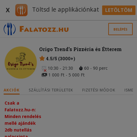
Töltsd le applikációnkat
X
LETÖLTÖM
BELÉPÉS
Origo Trend’s Pizzéria és Étterem
4.5/5 (3000+)
10:30 - 21:30
60 - 90 perc
1 000 Ft - 5 000 Ft
AKCIÓK
SZÁLLÍTÁSI TERÜLETEK
FIZETÉSI MÓDOK
ISMER
Csak a
Falatozz.hu-n:
Minden rendelés
mellé ajándék
2db nutellás
palacsinta