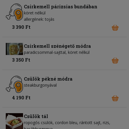
Csirkemell párizsias bundában
köret nélkül
allergének: tojás
3 390 Ft
Csirkemell szénégető módra
paradicsommal-sajttal, köret nélkül
3 350 Ft
Csülök pékné módra
steakburgonyával
4 190 Ft
Csülök tál
ropogós csülök, cordon bleu, rántott sajt, rizs,
hasábburgonya