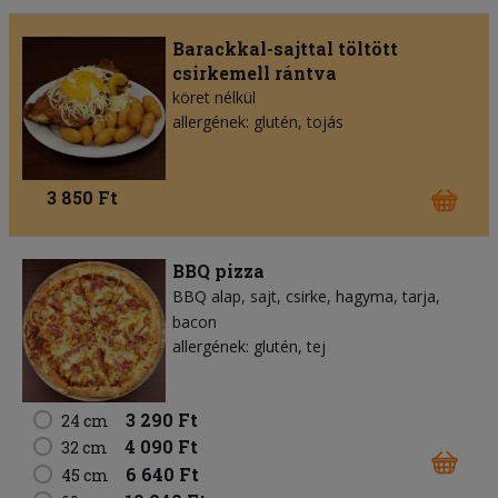
Barackkal-sajttal töltött
csirkemell rántva
köret nélkül
allergének: glutén, tojás
3 850 Ft
BBQ pizza
BBQ alap
sajt
csirke
hagyma
tarja
bacon
allergének: glutén, tej
3 290 Ft
24 cm
4 090 Ft
32 cm
6 640 Ft
45 cm