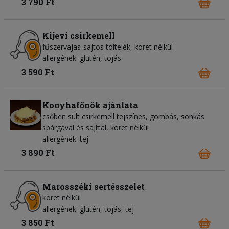
3 790 Ft
Kijevi csirkemell
fűszervajas-sajtos töltelék, köret nélkül
allergének: glutén, tojás
3 590 Ft
Konyhafőnök ajánlata
csőben sült csirkemell tejszínes, gombás, sonkás
spárgával és sajttal, köret nélkül
allergének: tej
3 890 Ft
Marosszéki sertésszelet
köret nélkül
allergének: glutén, tojás, tej
3 850 Ft