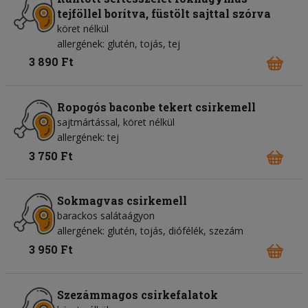
tejföllel borítva, füstölt sajttal szórva
köret nélkül
allergének: glutén, tojás, tej
3 890 Ft
Ropogós baconbe tekert csirkemell
sajtmártással, köret nélkül
allergének: tej
3 750 Ft
Sokmagvas csirkemell
barackos salátaágyon
allergének: glutén, tojás, diófélék, szezám
3 950 Ft
Szezámmagos csirkefalatok