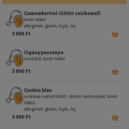
Camemberttel töltött csirkemell
köret nélkül
allergének: glutén, tojás, tej
3 850 Ft
Cigánypecsenye
sertésből, köret nélkül
3 890 Ft
Cordon bleu
sonkával-sajttal töltött, rántott sertésszelet, köret
nélkül
allergének: glutén, tojás, tej
3 990 Ft