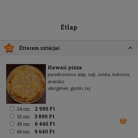
Étlap
Étterem sztárjai
Hawaii pizza
paradicsomos alap
sajt
sonka
kukorica
ananász
allergének: glutén, tej
2 990 Ft
24 cm
3 890 Ft
32 cm
6 440 Ft
45 cm
9 640 Ft
60 cm