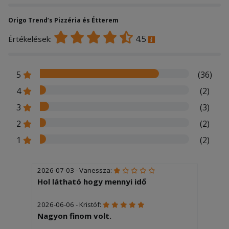
Origo Trend’s Pizzéria és Étterem
4.5
Értékelések:
5
(36)
4
(2)
3
(3)
2
(2)
1
(2)
2026-07-03 - Vanessza:
Hol látható hogy mennyi idő
2026-06-06 - Kristóf:
Nagyon finom volt.