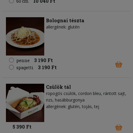
10 040 Ft
60 cm
Bolognai tészta
allergének: glutén
3 190 Ft
penne
3 190 Ft
spagetti
Csülök tál
ropogós csülök, cordon bleu, rántott sajt,
rizs, hasábburgonya
allergének: glutén, tojás, tej
5 390 Ft