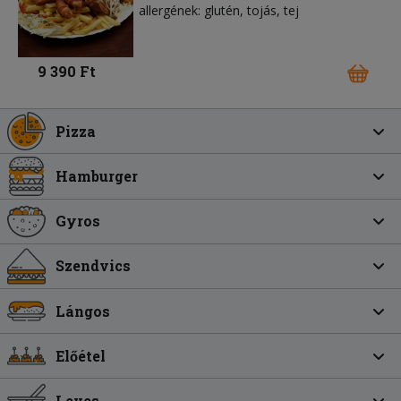
allergének: glutén, tojás, tej
9 390 Ft
Pizza
Hamburger
Gyros
Szendvics
Lángos
Előétel
Leves