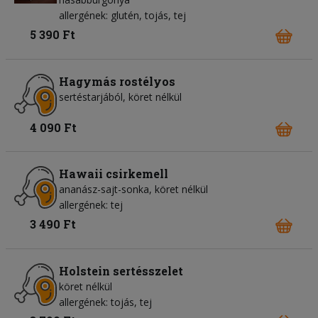
allergének: glutén, tojás, tej
5 390 Ft
Hagymás rostélyos
sertéstarjából, köret nélkül
4 090 Ft
Hawaii csirkemell
ananász-sajt-sonka, köret nélkül
allergének: tej
3 490 Ft
Holstein sertésszelet
köret nélkül
allergének: tojás, tej