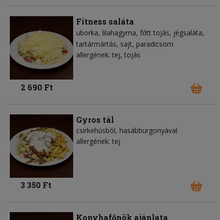
Fitness saláta
uborka
lilahagyma
főtt tojás
jégsaláta
tartármártás
sajt
paradicsom
allergének: tej, tojás
2 690 Ft
Gyros tál
csirkehúsból, hasábburgonyával
allergének: tej
3 350 Ft
Konyhafőnök ajánlata