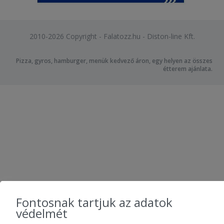
2010-2026 Copyright - Falatozz.hu - Diston-line Kft.
Pizza, gyros, hamburger, menük kedvező áron, egy helyen az összes
étterem ajánlata.
Fontosnak tartjuk az adatok
védelmét