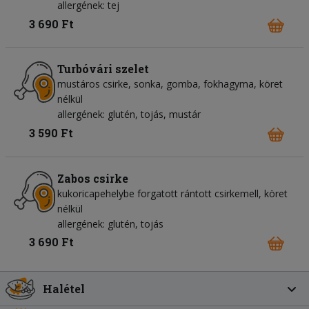
allergének: tej
3 690 Ft
Turbóvári szelet
mustáros csirke, sonka, gomba, fokhagyma, köret
nélkül
allergének: glutén, tojás, mustár
3 590 Ft
Zabos csirke
kukoricapehelybe forgatott rántott csirkemell, köret
nélkül
allergének: glutén, tojás
3 690 Ft
Halétel