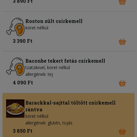
3 890 Ft
Roston sült csirkemell
köret nélkül
3 390 Ft
Baconbe tekert fetás csirkemell
tzatzikivel, köret nélkül
allergének: tej
4 090 Ft
Barackkal-sajttal töltött csirkemell
rántva
köret nélkül
allergének: glutén, tojás
3 850 Ft