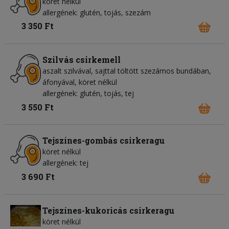
köret nélkül
allergének: glutén, tojás, szezám
3 350 Ft
Szilvás csirkemell
aszalt szilvával, sajttal töltött szezámos bundában,
áfonyával, köret nélkül
allergének: glutén, tojás, tej
3 550 Ft
Tejszínes-gombás csirkeragu
köret nélkül
allergének: tej
3 690 Ft
Tejszínes-kukoricás csirkeragu
köret nélkül