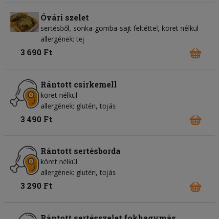
Óvári szelet
sertésből, sonka-gomba-sajt feltéttel, köret nélkül
allergének: tej
3 690 Ft
Rántott csirkemell
köret nélkül
allergének: glutén, tojás
3 490 Ft
Rántott sertésborda
köret nélkül
allergének: glutén, tojás
3 290 Ft
Rántott sertésszelet fokhagymás