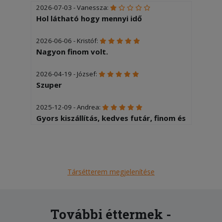
2026-07-03 - Vanessza:
Hol látható hogy mennyi idő
2026-06-06 - Kristóf:
Nagyon finom volt.
2026-04-19 - József:
Szuper
2025-12-09 - Andrea:
Gyors kiszállítás, kedves futár, finom és
meleg étel,sőt még palacsintát is
kaptam ajándékba.
2025-12-06 - Zsuzsanna:
Társétterem megjelenítése
KIcsit lassan érkezett de forró volt és
nagyon finom .
2025-11-04 - :
További éttermek -
Most rendeltem először, de nem