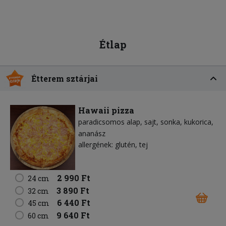
Étlap
Étterem sztárjai
Hawaii pizza
paradicsomos alap
sajt
sonka
kukorica
ananász
allergének: glutén, tej
2 990 Ft
24 cm
3 890 Ft
32 cm
6 440 Ft
45 cm
9 640 Ft
60 cm