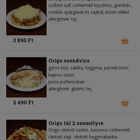
csőben sült csirkemell tejszínes, gombás,
sonkás spárgával és sajttal, köret nélkül
allergének: tej
3 890 Ft
Origo szendvics
gyros hús
saláta
hagyma
paradicsom
kapros öntet
pizza puffancsban
allergének: glutén, tej
2 490 Ft
Origo tál 2 személyre
Origo rántott szelet, baconos csirkemell,
rántott sajt, rántott hagymakarika