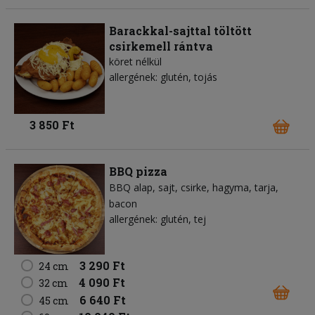
Barackkal-sajttal töltött
csirkemell rántva
köret nélkül
allergének: glutén, tojás
3 850 Ft
BBQ pizza
BBQ alap
sajt
csirke
hagyma
tarja
bacon
allergének: glutén, tej
3 290 Ft
24 cm
4 090 Ft
32 cm
6 640 Ft
45 cm