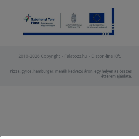
2010-2026 Copyright - Falatozz.hu - Diston-line Kft.
Pizza, gyros, hamburger, menük kedvező áron, egy helyen az összes
étterem ajánlata.