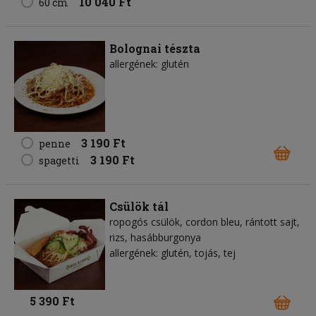
10 040 Ft
60 cm
Bolognai tészta
allergének: glutén
3 190 Ft
penne
3 190 Ft
spagetti
Csülök tál
ropogós csülök, cordon bleu, rántott sajt,
rizs, hasábburgonya
allergének: glutén, tojás, tej
5 390 Ft