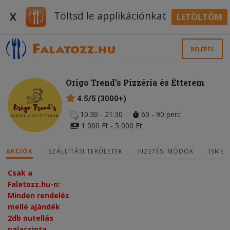
Töltsd le applikációnkat
X
LETÖLTÖM
BELÉPÉS
Origo Trend’s Pizzéria és Étterem
4.5/5 (3000+)
10:30 - 21:30
60 - 90 perc
1 000 Ft - 5 000 Ft
AKCIÓK
SZÁLLÍTÁSI TERÜLETEK
FIZETÉSI MÓDOK
ISMER
Csak a
Falatozz.hu-n:
Minden rendelés
mellé ajándék
2db nutellás
palacsinta