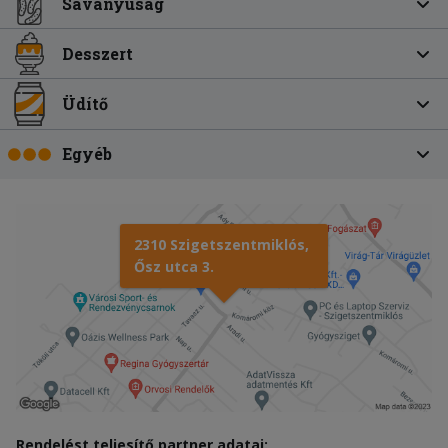
Savanyúság
Desszert
Üdítő
Egyéb
2310 Szigetszentmiklós,
Ősz utca 3.
Rendelést teljesítő partner adatai: