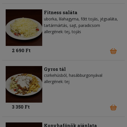
Fitness saláta
uborka
lilahagyma
főtt tojás
jégsaláta
tartármártás
sajt
paradicsom
allergének: tej, tojás
2 690 Ft
Gyros tál
csirkehúsból, hasábburgonyával
allergének: tej
3 350 Ft
Konyhafőnök ajánlata