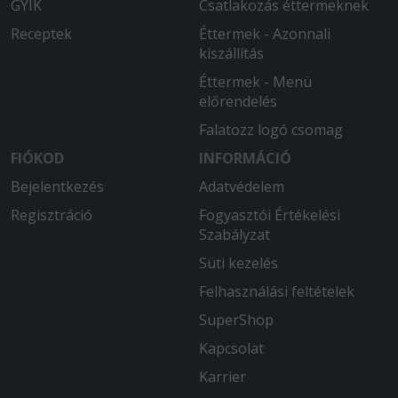
GYIK
Csatlakozás éttermeknek
szomorú vagyok
Receptek
Éttermek - Azonnali
2025-07-05 - József:
kiszállítás
Nagyon jó.
Éttermek - Menü
előrendelés
Falatozz logó csomag
FIÓKOD
INFORMÁCIÓ
Bejelentkezés
Adatvédelem
Regisztráció
Fogyasztói Értékelési
Szabályzat
Süti kezelés
Felhasználási feltételek
SuperShop
Kapcsolat
Karrier