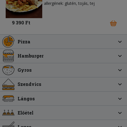
allergének: glutén, tojás, tej
9 390 Ft
Pizza
Hamburger
Gyros
Szendvics
Lángos
Előétel
Leves