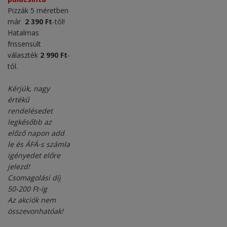
Pizzák 5 méretben
már
2 390 Ft
-tól!
Hatalmas
frissensült
választék
2 990 Ft
-
tól.
Kérjük, nagy
értékű
rendelésedet
legkésőbb az
előző napon add
le és ÁFÁ-s számla
igényedet előre
jelezd!
Csomagolási díj
50-200 Ft-ig
Az akciók nem
összevonhatóak!