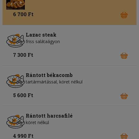
6 700 Ft
Lazac steak
friss salátaágyon
7 300 Ft
Rántott békacomb
tartármártással, köret nélkül
5 600 Ft
Rántott harcsafilé
köret nélkül
4 990 Ft