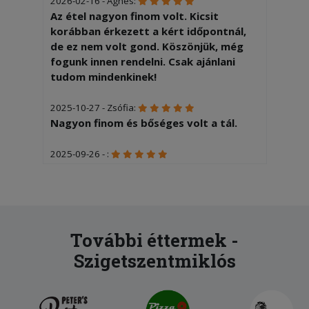
2026-02-16 - Ágnes:
Az étel nagyon finom volt. Kicsit
korábban érkezett a kért időpontnál,
de ez nem volt gond. Köszönjük, még
fogunk innen rendelni. Csak ajánlani
tudom mindenkinek!
2025-10-27 - Zsófia:
Nagyon finom és bőséges volt a tál.
2025-09-26 - :
GYORS, finom
2025-08-11 - Csanád:
Régen finomabb volt, valami
megváltozott, szárazabb lett
További éttermek -
Szigetszentmiklós
2025-07-31 - :
Csirkemell nem volt fel szeletelve,
kruton és parmezán nem volt benne.
Saláta nagyon kevés volt. Pozitívum a