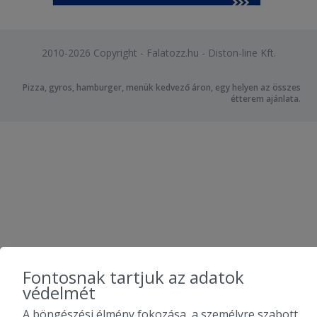
2010-2026 Copyright - Falatozz.hu - Diston-line Kft.
Pizza, gyros, hamburger, menük kedvező áron, egy helyen az összes
étterem ajánlata.
Fontosnak tartjuk az adatok
védelmét
A böngészési élmény fokozása, a személyre szabott