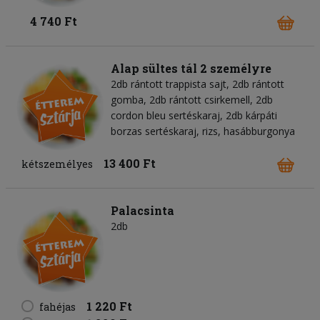
4 740 Ft
Alap sültes tál 2 személyre
2db rántott trappista sajt, 2db rántott
gomba, 2db rántott csirkemell, 2db
cordon bleu sertéskaraj, 2db kárpáti
borzas sertéskaraj, rizs, hasábburgonya
13 400 Ft
kétszemélyes
Palacsinta
2db
1 220 Ft
fahéjas