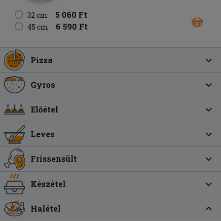
5 060 Ft
32 cm
6 590 Ft
45 cm
Pizza
Gyros
Előétel
Leves
Frissensült
Készétel
Halétel