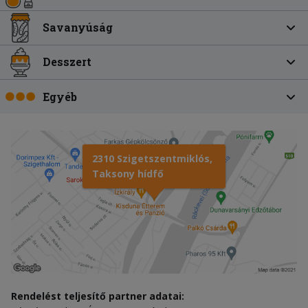
Savanyúság
Desszert
Egyéb
2310 Szigetszentmiklós,
Taksony hídfő
Rendelést teljesítő partner adatai: