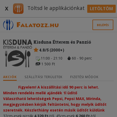
Töltsd le applikációnkat
X
LETÖLTÖM
BELÉPÉS
Kisduna Étterem és Panzió
4.8/5 (2000+)
11:00 - 21:10
60 - 90 perc
1 500 Ft
AKCIÓK
SZÁLLÍTÁSI TERÜLETEK
FIZETÉSI MÓDOK
Figyelem! A kiszállítási idő 90 perc is lehet.
Minden rendelés mellé ajándék 1l üdítő
Választható lehetőségek Pepsi, Pepsi MAX, Mirinda, 
megjegyzésben kérjük feltüntetni, hogy melyik üdítőt 
szeretnék. Készlethiány esetén másik üdítőt küldünk
32cm-esek pizzák
4 320
Ft
-tól, 45cm-esek
6 26
0 Ft
-tól