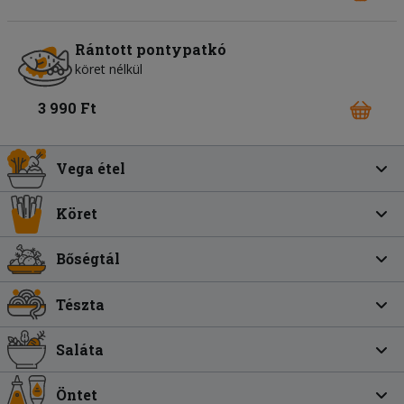
Rántott pontypatkó
köret nélkül
3 990 Ft
Vega étel
Köret
Bőségtál
Tészta
Saláta
Öntet