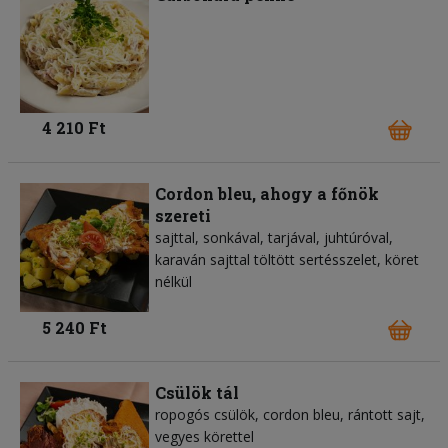
4 210 Ft
Cordon bleu, ahogy a főnök
szereti
sajttal, sonkával, tarjával, juhtúróval,
karaván sajttal töltött sertésszelet, köret
nélkül
5 240 Ft
Csülök tál
ropogós csülök, cordon bleu, rántott sajt,
vegyes körettel