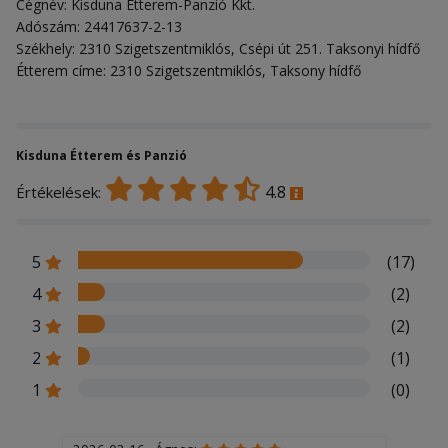
Cégnév: Kisduna Étterem-Panzió Kkt.
Adószám: 24417637-2-13
Székhely: 2310 Szigetszentmiklós, Csépi út 251. Taksonyi hídfő
Étterem címe: 2310 Szigetszentmiklós, Taksony hídfő
Kisduna Étterem és Panzió
4.8
Értékelések:
5
(17)
4
(2)
3
(2)
2
(1)
1
(0)