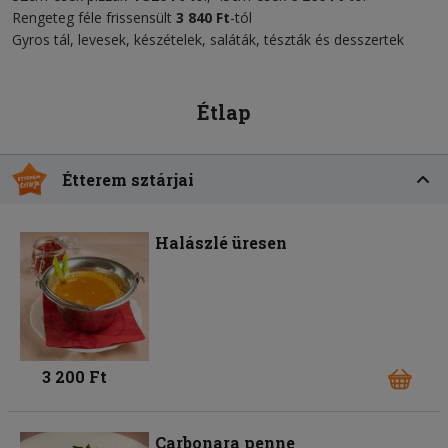
Rengeteg féle frissensült
3
84
0 Ft
-tól
Gyros tál, levesek, készételek, saláták, tészták és desszertek
Étlap
Étterem sztárjai
Halászlé üresen
3 200 Ft
Carbonara penne