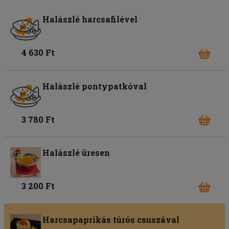
Halászlé harcsafilével
4 630 Ft
Halászlé pontypatkóval
3 780 Ft
Halászlé üresen
3 200 Ft
Harcsapaprikás túrós csuszával