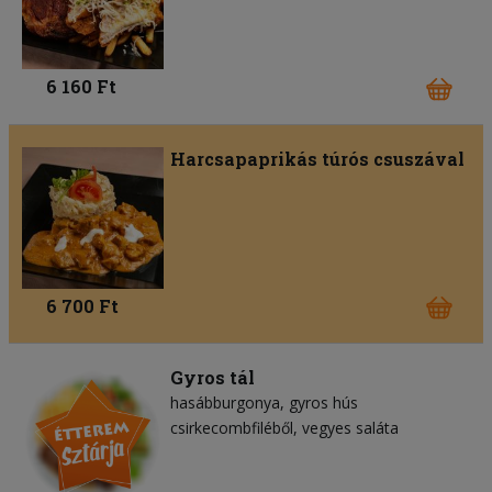
6 160 Ft
Harcsapaprikás túrós csuszával
6 700 Ft
Gyros tál
hasábburgonya
gyros hús
csirkecombfiléből
vegyes saláta