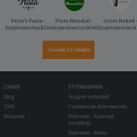
csirkemell, ami finoman volt meg sütve
és az öntet.
Peter's Pasta -
Pizza Mundial -
Gyros Neked 
Szigetszentmiklós
Szigetszentmiklós
Szigetszentmik
TOVÁBBI ÉTTERMEK
CIKKEK
ÉTTERMEKNEK
Blog
Hogyan működik?
GYIK
Csatlakozás éttermeknek
Receptek
Éttermek - Azonnali
kiszállítás
Éttermek - Menü