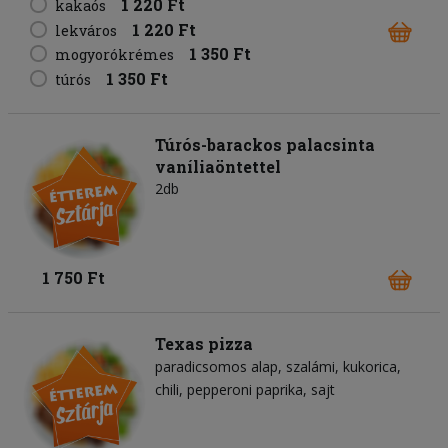
1 220 Ft
kakaós
1 220 Ft
lekváros
1 350 Ft
mogyorókrémes
1 350 Ft
túrós
Túrós-barackos palacsinta
vaníliaöntettel
2db
1 750 Ft
Texas pizza
paradicsomos alap
szalámi
kukorica
chili
pepperoni paprika
sajt