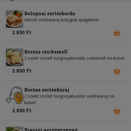
Bolognai sertésborda
rántott sertéskaraj bolognai spagettivel
2 850 Ft
Borzas csirkemell
2 szelet reszelt burgonyabundás csirkemell rizi-bizivel
2 800 Ft
Borzas sertéskaraj
2 szelet reszelt burgonyabundás sertéskaraj rizi-
bizivel
2 850 Ft
Brassói aprópecsenye