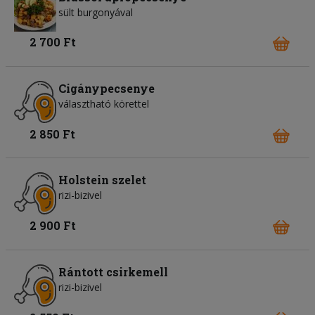
sült burgonyával
2 700 Ft
Cigánypecsenye
választható körettel
2 850 Ft
Holstein szelet
rizi-bizivel
2 900 Ft
Rántott csirkemell
rizi-bizivel