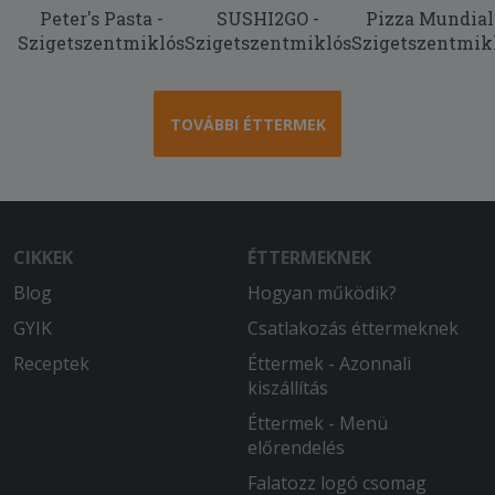
Peter's Pasta -
SUSHI2GO -
Pizza Mundial
Szigetszentmiklós
Szigetszentmiklós
Szigetszentmik
TOVÁBBI ÉTTERMEK
CIKKEK
ÉTTERMEKNEK
Blog
Hogyan működik?
GYIK
Csatlakozás éttermeknek
Receptek
Éttermek - Azonnali
kiszállítás
Éttermek - Menü
előrendelés
Falatozz logó csomag