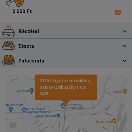
2 600 Ft
Készétel
Tészta
Palacsinta
2310 Szigetszentmiklós,
Bajcsy-Zsilinszky utca
24/B.