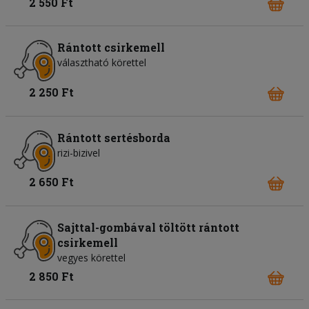
2 550 Ft
Rántott csirkemell
választható körettel
2 250 Ft
Rántott sertésborda
rizi-bizivel
2 650 Ft
Sajttal-gombával töltött rántott
csirkemell
vegyes körettel
2 850 Ft