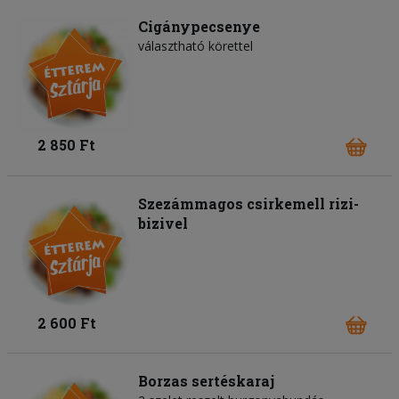
Cigánypecsenye
választható körettel
2 850 Ft
Szezámmagos csirkemell rizi-
bizivel
2 600 Ft
Borzas sertéskaraj