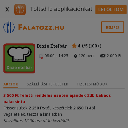
Töltsd le applikációnkat
X
LETÖLTÖM
BELÉPÉS
Dixie Ételbár
4.1/5 (100+)
08:00 - 14:25
120 perc
2 000 Ft
AKCIÓK
SZÁLLÍTÁSI TERÜLETEK
FIZETÉSI MÓDOK
3 500 Ft feletti rendelés esetén ajándék 2db kakaós
palacsinta
Frissensültek
2 250 Ft
-tól, készételek
2 650 Ft
-tól
Vega ételek, tészta a kínálatban
Kiszállítás 12:00 óra után kezdődik