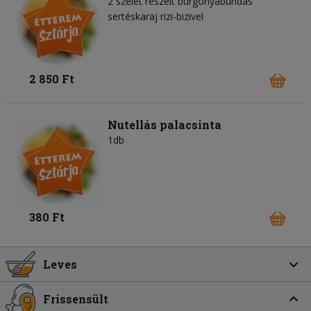
2 szelet reszelt burgonyabundás
sertéskaraj rizi-bizivel
2 850 Ft
Nutellás palacsinta
1db
380 Ft
Leves
Frissensült