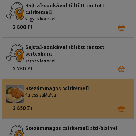
Sajttal-sonkával töltött rántott
csirkemell
vegyes körettel
2 800 Ft
Sajttal-sonkával töltött rántott
sertéskaraj
vegyes körettel
2 750 Ft
Szezámmagos csirkemell
fitness salátával
2 850 Ft
Szezámmagos csirkemell rizi-bizivel