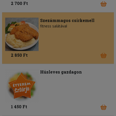
2 700 Ft
Szezámmagos csirkemell
fitness salátával
2 850 Ft
Húsleves gazdagon
1 450 Ft