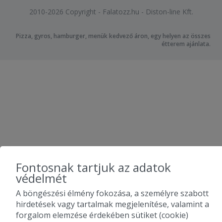
2010-2026 Copyright - Falatozz.hu - Diston-line Kft.
Pizza, gyros, hamburger, menük kedvező áron, egy helyen az összes
étterem ajánlata.
Fontosnak tartjuk az adatok
védelmét
A böngészési élmény fokozása, a személyre szabott
hirdetések vagy tartalmak megjelenítése, valamint a
forgalom elemzése érdekében sütiket (cookie)