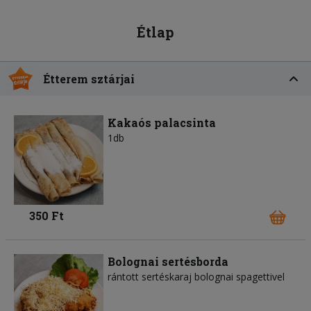
Étlap
Étterem sztárjai
Kakaós palacsinta
1db
350 Ft
Bolognai sertésborda
rántott sertéskaraj bolognai spagettivel