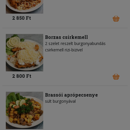
2 850 Ft
Borzas csirkemell
2 szelet reszelt burgonyabundás
csirkemell rizi-bizivel
2 800 Ft
Brassói aprópecsenye
sült burgonyával