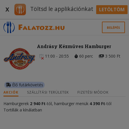
Töltsd le applikációnkat
X
LETÖLTÖM
BELÉPÉS
Andrásy Kézműves Hamburger
11:00 - 20:55
60 perc
3 500 Ft
Élő futárkövetés
AKCIÓK
SZÁLLÍTÁSI TERÜLETEK
FIZETÉSI MÓDOK
Hamburgerek
2 940 Ft
-tól, hamburger menük
4 390 Ft
-tól
Tortillák a kínálatban