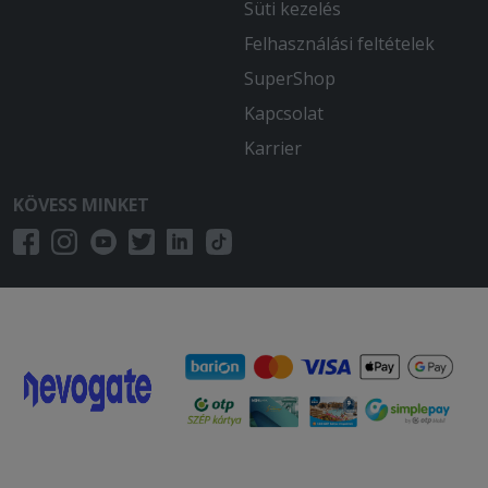
Süti kezelés
Felhasználási feltételek
SuperShop
Kapcsolat
Karrier
KÖVESS MINKET