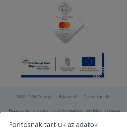
2010-2026 Copyright - Falatozz.hu - Diston-line Kft.
Pizza, gyros, hamburger, menük kedvező áron, egy helyen az összes
étterem ajánlata.
Fontosnak tartjuk az adatok