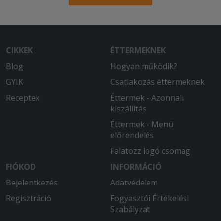
CIKKEK
ÉTTERMEKNEK
Blog
Hogyan működik?
GYIK
Csatlakozás éttermeknek
Receptek
Éttermek - Azonnali
kiszállítás
Éttermek - Menü
előrendelés
Falatozz logó csomag
FIÓKOD
INFORMÁCIÓ
Bejelentkezés
Adatvédelem
Regisztráció
Fogyasztói Értékelési
Szabályzat