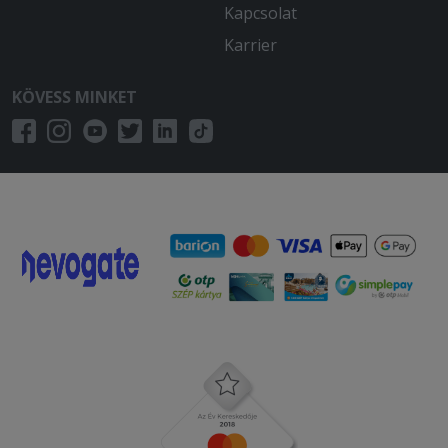
Kapcsolat
Karrier
KÖVESS MINKET