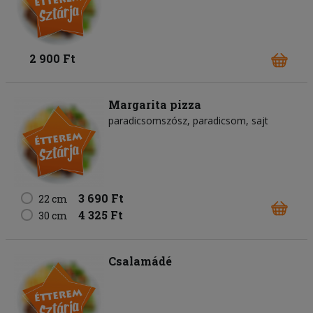
2 900 Ft
Margarita pizza
paradicsomszósz
paradicsom
sajt
3 690 Ft
22 cm
4 325 Ft
30 cm
Csalamádé