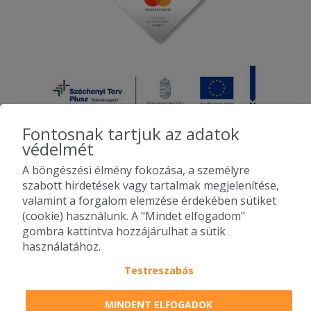
Fontosnak tartjuk az adatok
védelmét
A böngészési élmény fokozása, a személyre
2010-2026 Copyright - Falatozz.hu - Diston-line Kft.
szabott hirdetések vagy tartalmak megjelenítése,
valamint a forgalom elemzése érdekében sütiket
Pizza, gyros, hamburger, menük kedvező áron, egy helyen az összes
(cookie) használunk. A "Mindet elfogadom"
étterem ajánlata.
gombra kattintva hozzájárulhat a sütik
használatához.
Testreszabás
MINDENT ELFOGADOK