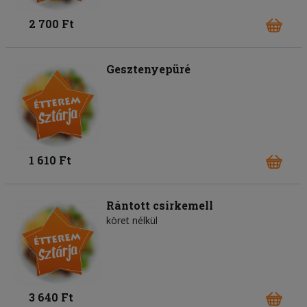
2 700 Ft
Gesztenyepüré
1 610 Ft
Rántott csirkemell
köret nélkül
3 640 Ft