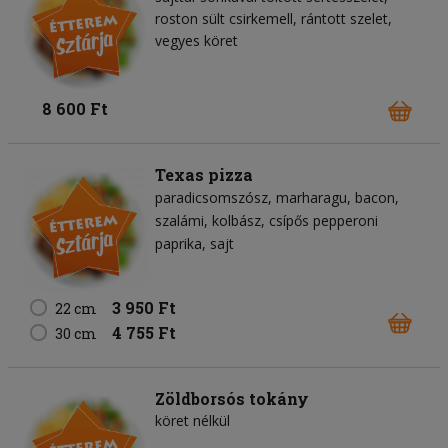
roston sült csirkemell, rántott szelet,
vegyes köret
8 600 Ft
Texas pizza
paradicsomszósz
marharagu
bacon
szalámi
kolbász
csípős pepperoni
paprika
sajt
3 950 Ft
22 cm
4 755 Ft
30 cm
Zöldborsós tokány
köret nélkül