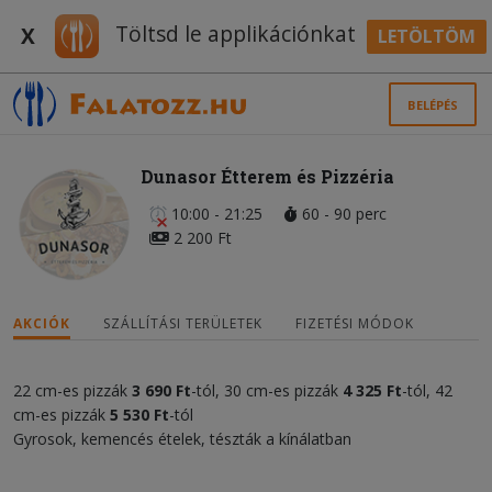
Töltsd le applikációnkat
X
LETÖLTÖM
BELÉPÉS
Dunasor Étterem és Pizzéria
10:00 - 21:25
60 - 90 perc
2 200 Ft
AKCIÓK
SZÁLLÍTÁSI TERÜLETEK
FIZETÉSI MÓDOK
22 cm-es pizzák
3 690 Ft
-tól, 30 cm-es pizzák
4 325 Ft
-tól, 42
cm-es pizzák
5 530 Ft
-tól
Gyrosok, kemencés ételek, tészták a kínálatban