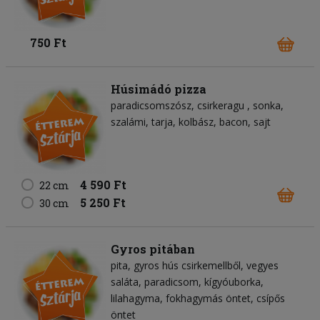
750 Ft
Húsimádó pizza
paradicsomszósz
csirkeragu
sonka
szalámi
tarja
kolbász
bacon
sajt
4 590 Ft
22 cm
5 250 Ft
30 cm
Gyros pitában
pita
gyros hús csirkemellből
vegyes
saláta
paradicsom
kígyóuborka
lilahagyma
fokhagymás öntet
csípős
öntet