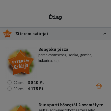
Étlap
Étterem sztárjai
Songoku pizza
paradicsomszósz
sonka
gomba
kukorica
sajt
3 840 Ft
22 cm
4 175 Ft
30 cm
Dunaparti bőségtál 2 személyre
sajttal-sonkával töltött sertésszelet,