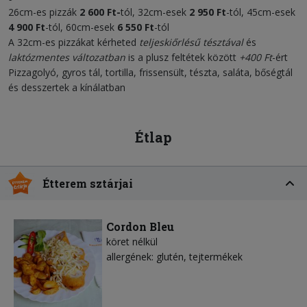
26cm-es pizzák
2 60
0
Ft-
tól, 32cm-esek
2 950 Ft
-tól, 45cm-esek
4 900
Ft
-tól, 60cm-esek
6
55
0
Ft
-tól
A 32cm-es pizzákat kérheted
teljeskiőrlésű tésztával
és
laktózmentes változatban
is a plusz feltétek között
+400 Ft
-ért
Pizzagolyó, gyros tál, tortilla, frissensült, tészta, saláta, bőségtál
és desszertek a kínálatban
Étlap
Étterem sztárjai
Cordon Bleu
köret nélkül
allergének: glutén, tejtermékek