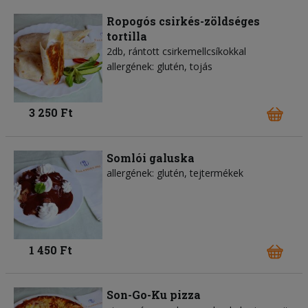
Ropogós csirkés-zöldséges
tortilla
2db, rántott csirkemellcsíkokkal
allergének: glutén, tojás
3 250 Ft
Somlói galuska
allergének: glutén, tejtermékek
1 450 Ft
Son-Go-Ku pizza