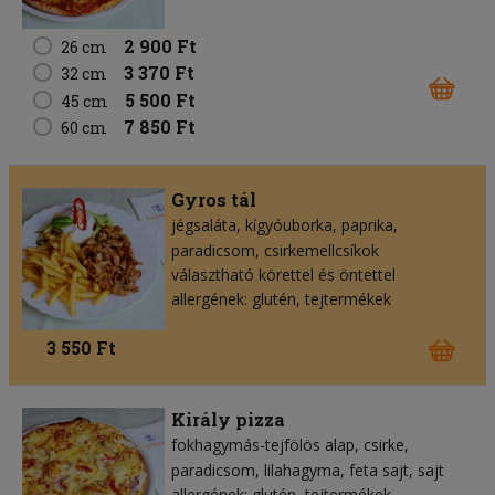
2 900 Ft
26 cm
3 370 Ft
32 cm
5 500 Ft
45 cm
7 850 Ft
60 cm
Gyros tál
jégsaláta
kígyóuborka
paprika
paradicsom
csirkemellcsíkok
választható körettel és öntettel
allergének: glutén, tejtermékek
3 550 Ft
Király pizza
fokhagymás-tejfölös alap
csirke
paradicsom
lilahagyma
feta sajt
sajt
allergének: glutén, tejtermékek