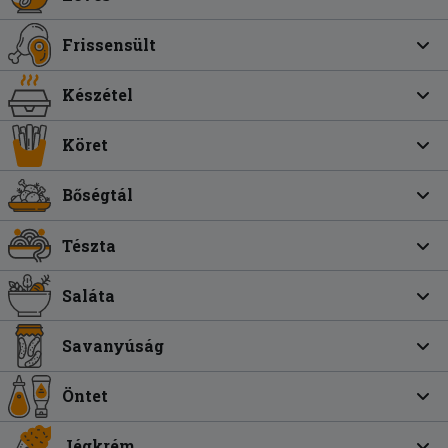
Frissensült
Készétel
Köret
Bőségtál
Tészta
Saláta
Savanyúság
Öntet
Jégkrém