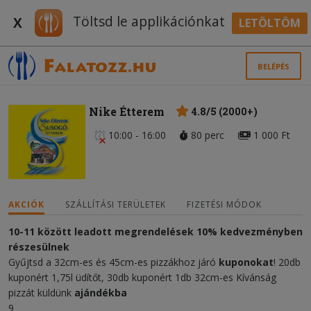
Töltsd le applikációnkat
X
LETÖLTÖM
BELÉPÉS
Nike Étterem
4.8/5 (2000+)
10:00 - 16:00
80 perc
1 000 Ft
AKCIÓK
SZÁLLÍTÁSI TERÜLETEK
FIZETÉSI MÓDOK
10-11 között leadott megrendelések 10% kedvezményben
részesülnek
Gyűjtsd a 32cm-es és 45cm-es pizzákhoz járó
kuponokat
! 20db
kuponért 1,75l üdítőt, 30db kuponért 1db 32cm-es Kívánság
pizzát küldünk
ajándékba
9