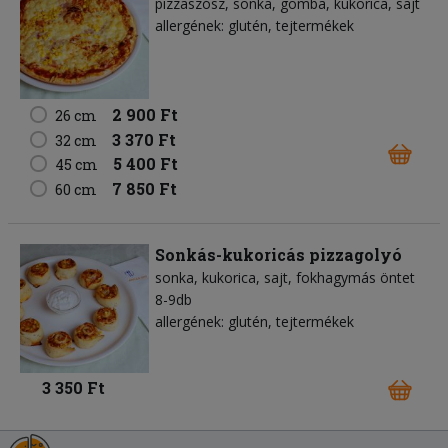
pizzaszósz
sonka
gomba
kukorica
sajt
allergének: glutén, tejtermékek
2 900 Ft
26 cm
3 370 Ft
32 cm
5 400 Ft
45 cm
7 850 Ft
60 cm
Sonkás-kukoricás pizzagolyó
sonka
kukorica
sajt
fokhagymás öntet
8-9db
allergének: glutén, tejtermékek
3 350 Ft