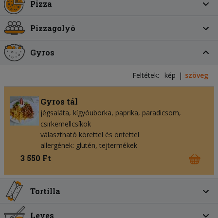
Pizza
Pizzagolyó
Gyros
Feltétek:
kép
szöveg
Gyros tál
jégsaláta
kígyóuborka
paprika
paradicsom
csirkemellcsíkok
választható körettel és öntettel
allergének: glutén, tejtermékek
3 550 Ft
Tortilla
Leves