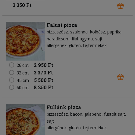
3 350 Ft
Falusi pizza
pizzaszósz
szalonna
kolbász
paprika
paradicsom
lilahagyma
sajt
allergének: glutén, tejtermékek
2 950 Ft
26 cm
3 370 Ft
32 cm
5 500 Ft
45 cm
8 250 Ft
60 cm
Fullánk pizza
pizzaszósz
bacon
jalapeno
füstölt sajt
sajt
allergének: glutén, tejtermékek