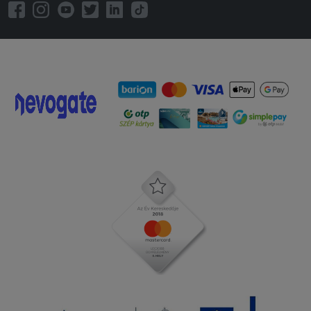
várakozást jelentett. Egy plusz
desszertnek örültünk volna
2025-10-21 - :
Nagyon finom volt a pizza. A futár
kedves volt.
2025-10-09 - Mónika:
Gyors volt a szállítás, kedves volt a
futár.
2025-10-08 - Zsuzsanna:
Isteni fincsi
2025-10-04 - Csuthy:
A pizzák nagyon finomak volta, bőseges
feltéttel. A futtár is gyors volt,
összességében minden rendben volt.
2025-09-14 - :