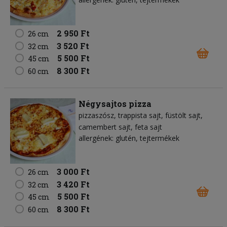
2 950 Ft
26 cm
3 520 Ft
32 cm
5 500 Ft
45 cm
8 300 Ft
60 cm
Négysajtos pizza
pizzaszósz
trappista sajt
füstölt sajt
camembert sajt
feta sajt
allergének: glutén, tejtermékek
3 000 Ft
26 cm
3 420 Ft
32 cm
5 500 Ft
45 cm
8 300 Ft
60 cm