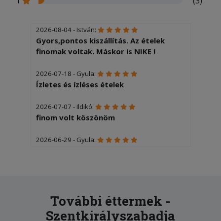
1
(3)
2026-08-04 - István:
Gyors,pontos kiszállítás. Az ételek
finomak voltak. Máskor is NIKE !
2026-07-18 - Gyula:
Ízletes és ízléses ételek
2026-07-07 - Ildikó:
finom volt köszönöm
2026-06-29 - Gyula:
Izletes
2026-06-16 - István:
Gyors és pontos volt a kiszzállítás,a
rendelt ételek finomak voltak.
További éttermek -
Köszönettel István M.
Szentkirályszabadja