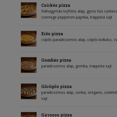
Csirkés pizza
fokhagymás-tejfölös alap
gyros hús csirkec
csemege pepperoni paprika
trappista sajt
Erős pizza
csípős-paradicsomos alap
csípős kolbász
cs
Gombás pizza
paradicsomos alap
gomba
trappista sajt
Görögös pizza
paradicsomos alap
sonka
oregano
szelete
sajt
Gyrosos pizza