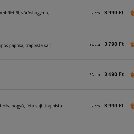
3 990 Ft
ombfiléből
vöröshagyma
32 cm
3 790 Ft
32 cm
ípős paprika
trappista sajt
3 490 Ft
32 cm
3 990 Ft
lt olívabogyó
feta sajt
trappista
32 cm