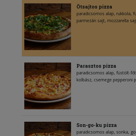
Ötsajtos pizza
paradicsomos alap
rukkola
f
parmezán sajt
mozzarella saj
Parasztos pizza
paradicsomos alap
füstölt-főt
kolbász
csemege pepperoni p
Son-go-ku pizza
paradicsomos alap
sonka
g