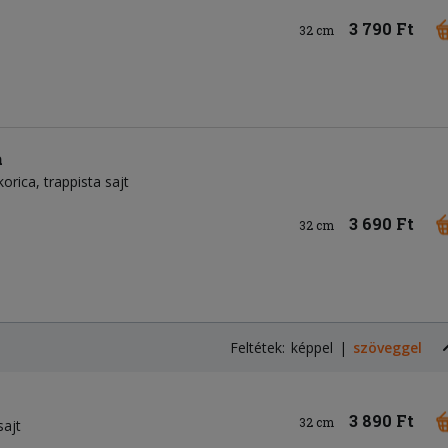
3 790 Ft
32 cm
a
korica
trappista sajt
3 690 Ft
32 cm
Feltétek:
képpel
szöveggel
3 890 Ft
32 cm
sajt