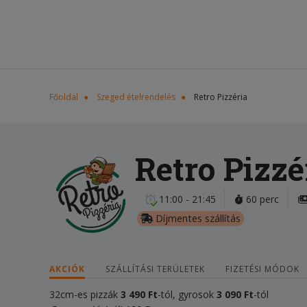
Főoldal
Szeged ételrendelés
Retro Pizzéria
Retro Pizzé
11:00 - 21:45
60 perc
Díjmentes szállítás
AKCIÓK
SZÁLLÍTÁSI TERÜLETEK
FIZETÉSI MÓDOK
32cm-es pizzák
3 490 Ft
-tól, gyrosok
3 090 Ft
-tól