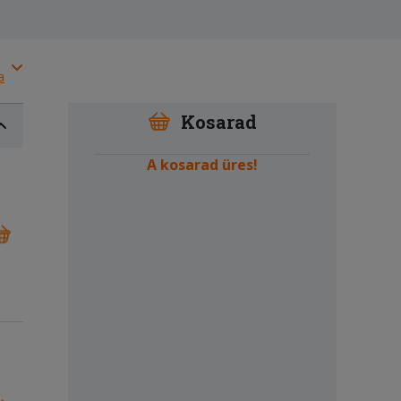
a
Kosarad
A kosarad üres!