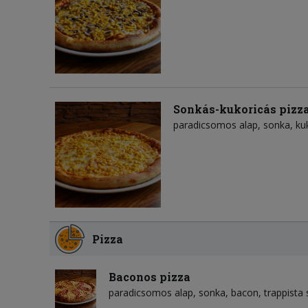
Sonkás-kukoricás pizz
paradicsomos alap
sonka
ku
Pizza
Baconos pizza
paradicsomos alap
sonka
bacon
trappista 