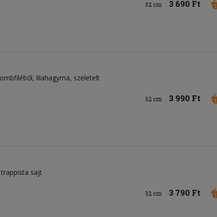
3 690 Ft
32 cm
combfiléből
lilahagyma
szeletelt
3 990 Ft
32 cm
trappista sajt
3 790 Ft
32 cm