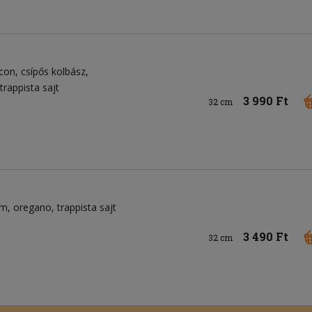
con
csípős kolbász
trappista sajt
3 990 Ft
32 cm
om
oregano
trappista sajt
3 490 Ft
32 cm