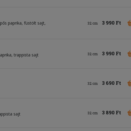
3 990 Ft
ípős paprika
füstölt sajt
32 cm
3 990 Ft
32 cm
aprika
trappista sajt
3 690 Ft
32 cm
3 890 Ft
32 cm
appista sajt