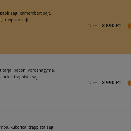
üstölt sajt
camembert sajt
t
trappista sajt
3 890 Ft
32 cm
t tarja
bacon
vöröshagyma
aprika
trappista sajt
3 990 Ft
32 cm
omba
kukorica
trappista sajt