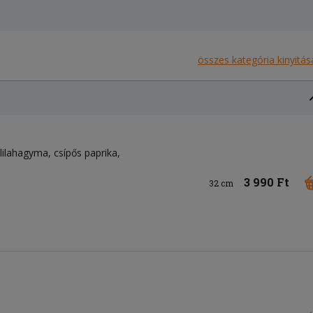
összes kategória kinyitás
lilahagyma
csípős paprika
3 990 Ft
32 cm