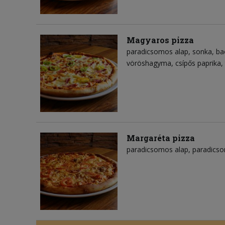
Magyaros pizza
paradicsomos alap
sonka
ba
vöröshagyma
csípős paprika
Margaréta pizza
paradicsomos alap
paradics