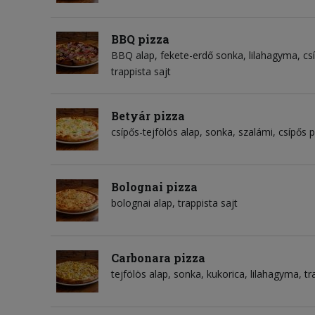
BBQ pizza
BBQ alap
fekete-erdő sonka
lilahagyma
cs
trappista sajt
Betyár pizza
csípős-tejfölös alap
sonka
szalámi
csípős p
Bolognai pizza
bolognai alap
trappista sajt
Carbonara pizza
tejfölös alap
sonka
kukorica
lilahagyma
tr