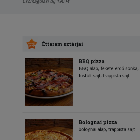
Csomagolási díj 190 Ft
Étterem sztárjai
BBQ pizza
BBQ alap
fekete-erdő sonka
füstölt sajt
trappista sajt
Bolognai pizza
bolognai alap
trappista sajt