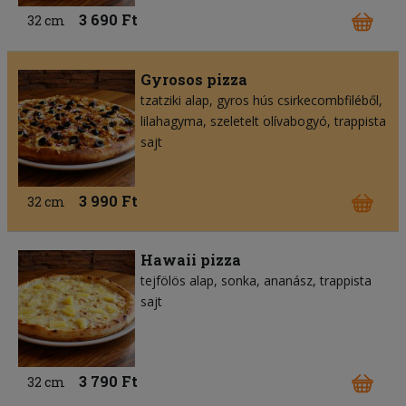
3 690 Ft
32 cm
Gyrosos pizza
tzatziki alap
gyros hús csirkecombfiléből
lilahagyma
szeletelt olívabogyó
trappista
sajt
3 990 Ft
32 cm
Hawaii pizza
tejfölös alap
sonka
ananász
trappista
sajt
3 790 Ft
32 cm