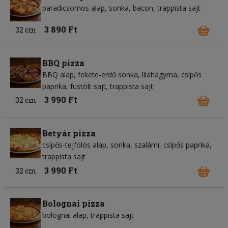
paradicsomos alap
sonka
bacon
trappista sajt
3 890 Ft
32 cm
BBQ pizza
BBQ alap
fekete-erdő sonka
lilahagyma
csípős
paprika
füstölt sajt
trappista sajt
3 990 Ft
32 cm
Betyár pizza
csípős-tejfölös alap
sonka
szalámi
csípős paprika
trappista sajt
3 990 Ft
32 cm
Bolognai pizza
bolognai alap
trappista sajt