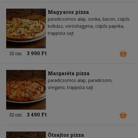
Magyaros pizza
paradicsomos alap
sonka
bacon
csípős
kolbász
vöröshagyma
csípős paprika
trappista sajt
3 990 Ft
32 cm
Margaréta pizza
paradicsomos alap
paradicsom
oregano
trappista sajt
3 490 Ft
32 cm
Ötsajtos pizza