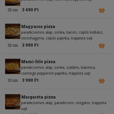
3 490 Ft
32 cm
Magyaros pizza
paradicsomos alap
sonka
bacon
csípős kolbász
vöröshagyma
csípős paprika
trappista sajt
3 990 Ft
32 cm
Mami-féle pizza
paradicsomos alap
sonka
szalámi
kukorica
csemege pepperoni paprika
trappista sajt
3 990 Ft
32 cm
Margaréta pizza
paradicsomos alap
paradicsom
oregano
trappista
sajt