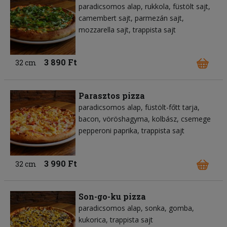
paradicsomos alap
rukkola
füstölt sajt
camembert sajt
parmezán sajt
mozzarella sajt
trappista sajt
3 890 Ft
32 cm
Parasztos pizza
paradicsomos alap
füstölt-főtt tarja
bacon
vöröshagyma
kolbász
csemege
pepperoni paprika
trappista sajt
3 990 Ft
32 cm
Son-go-ku pizza
paradicsomos alap
sonka
gomba
kukorica
trappista sajt