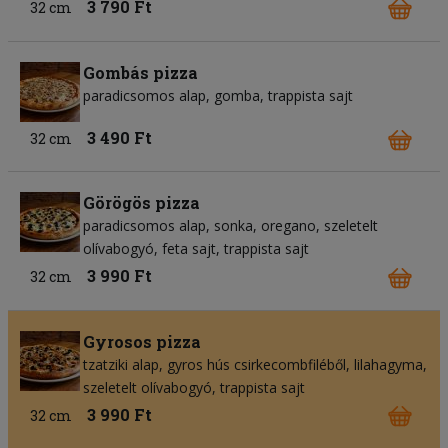
3 790 Ft
32 cm
Gombás pizza
paradicsomos alap
gomba
trappista sajt
3 490 Ft
32 cm
Görögös pizza
paradicsomos alap
sonka
oregano
szeletelt
olívabogyó
feta sajt
trappista sajt
3 990 Ft
32 cm
Gyrosos pizza
tzatziki alap
gyros hús csirkecombfiléből
lilahagyma
szeletelt olívabogyó
trappista sajt
3 990 Ft
32 cm