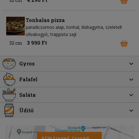
32 cm
Tonhalas pizza
paradicsomos alap
tonhal
lilahagyma
szeletelt
olívabogyó
trappista sajt
3 990 Ft
32 cm
Gyros
Falafel
Saláta
Üdítő
6726 Szeged, Csanádi