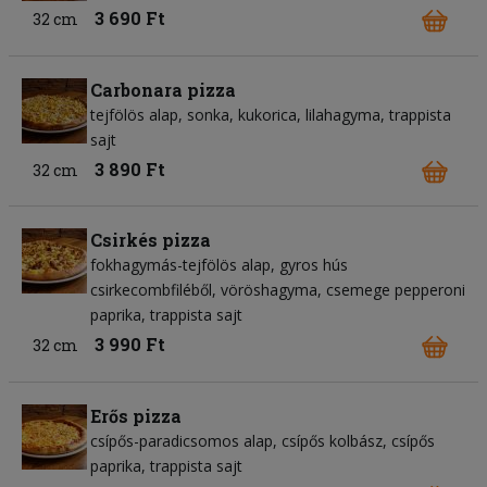
3 690 Ft
32 cm
Carbonara pizza
tejfölös alap
sonka
kukorica
lilahagyma
trappista
sajt
3 890 Ft
32 cm
Csirkés pizza
fokhagymás-tejfölös alap
gyros hús
csirkecombfiléből
vöröshagyma
csemege pepperoni
paprika
trappista sajt
3 990 Ft
32 cm
Erős pizza
csípős-paradicsomos alap
csípős kolbász
csípős
paprika
trappista sajt