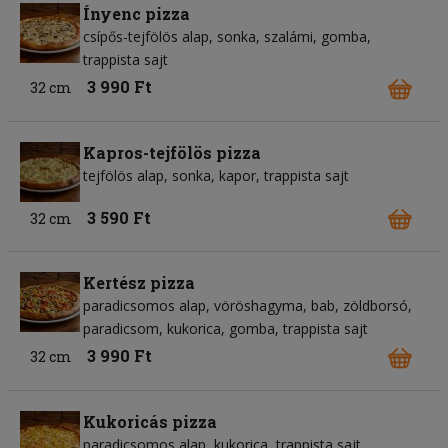
Ínyenc pizza
csípős-tejfölös alap
sonka
szalámi
gomba
trappista sajt
3 990 Ft
32 cm
Kapros-tejfölös pizza
tejfölös alap
sonka
kapor
trappista sajt
3 590 Ft
32 cm
Kertész pizza
paradicsomos alap
vöröshagyma
bab
zöldborsó
paradicsom
kukorica
gomba
trappista sajt
3 990 Ft
32 cm
Kukoricás pizza
paradicsomos alap
kukorica
trappista sajt