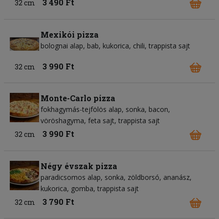
3 490 Ft
32 cm
Mexikói pizza
bolognai alap
bab
kukorica
chili
trappista sajt
3 990 Ft
32 cm
Monte-Carlo pizza
fokhagymás-tejfölös alap
sonka
bacon
vöröshagyma
feta sajt
trappista sajt
3 990 Ft
32 cm
Négy évszak pizza
paradicsomos alap
sonka
zöldborsó
ananász
kukorica
gomba
trappista sajt
3 790 Ft
32 cm