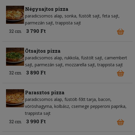
Négysajtos pizza
paradicsomos alap
sonka
füstölt sajt
feta sajt
parmezán sajt
trappista sajt
3 790 Ft
32 cm
Ötsajtos pizza
paradicsomos alap
rukkola
füstölt sajt
camembert
sajt
parmezán sajt
mozzarella sajt
trappista sajt
3 890 Ft
32 cm
Parasztos pizza
paradicsomos alap
füstölt-főtt tarja
bacon
vöröshagyma
kolbász
csemege pepperoni paprika
trappista sajt
3 990 Ft
32 cm