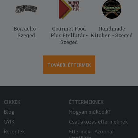
Borracho -
Gourmet Food
Handmade
Szeged
Plus Ételfutár -
Kitchen - Szeged
Szeged
TOVÁBBI ÉTTERMEK
CIKKEK
ÉTTERMEKNEK
Blog
Hogyan működik?
GYIK
Csatlakozás éttermeknek
Receptek
Éttermek - Azonnali