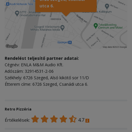
utca 6.
Rendelést teljesítő partner adatai:
Cégnév: ENLA M&M Audio Kft.
Adószám: 32914531-2-06
Székhely: 6726 Szeged, Alsó kikötő sor 11/D
Étterem címe: 6726 Szeged, Csanádi utca 6.
Retro Pizzéria
4.7
Értékelések: