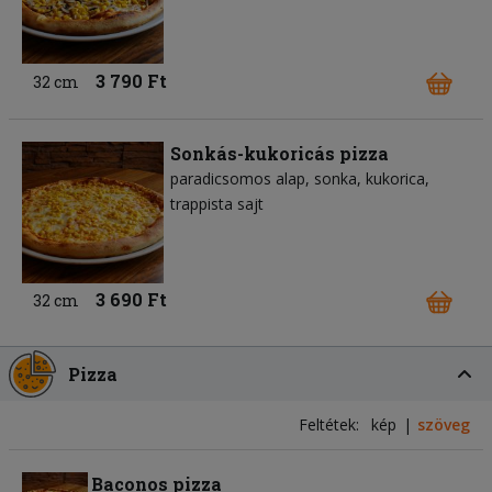
3 790 Ft
32 cm
Sonkás-kukoricás pizza
paradicsomos alap
sonka
kukorica
trappista sajt
3 690 Ft
32 cm
Pizza
Feltétek:
kép
szöveg
Baconos pizza