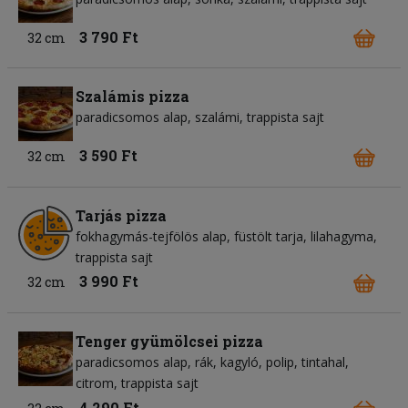
3 790 Ft
32 cm
Szalámis pizza
paradicsomos alap
szalámi
trappista sajt
3 590 Ft
32 cm
Tarjás pizza
fokhagymás-tejfölös alap
füstölt tarja
lilahagyma
trappista sajt
3 990 Ft
32 cm
Tenger gyümölcsei pizza
paradicsomos alap
rák
kagyló
polip
tintahal
citrom
trappista sajt
4 290 Ft