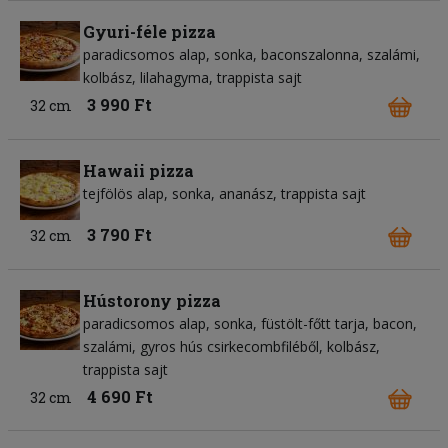
Gyuri-féle pizza
paradicsomos alap
sonka
baconszalonna
szalámi
kolbász
lilahagyma
trappista sajt
3 990 Ft
32 cm
Hawaii pizza
tejfölös alap
sonka
ananász
trappista sajt
3 790 Ft
32 cm
Hústorony pizza
paradicsomos alap
sonka
füstölt-főtt tarja
bacon
szalámi
gyros hús csirkecombfiléből
kolbász
trappista sajt
4 690 Ft
32 cm