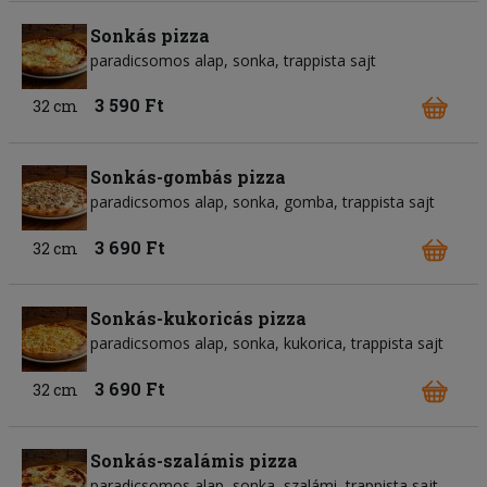
Sonkás pizza
paradicsomos alap
sonka
trappista sajt
3 590 Ft
32 cm
Sonkás-gombás pizza
paradicsomos alap
sonka
gomba
trappista sajt
3 690 Ft
32 cm
Sonkás-kukoricás pizza
paradicsomos alap
sonka
kukorica
trappista sajt
3 690 Ft
32 cm
Sonkás-szalámis pizza
paradicsomos alap
sonka
szalámi
trappista sajt