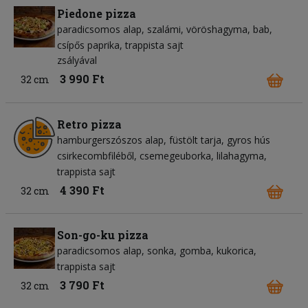
Piedone pizza
paradicsomos alap
szalámi
vöröshagyma
bab
csípős paprika
trappista sajt
zsályával
3 990 Ft
32 cm
Retro pizza
hamburgerszószos alap
füstölt tarja
gyros hús
csirkecombfiléből
csemegeuborka
lilahagyma
trappista sajt
4 390 Ft
32 cm
Son-go-ku pizza
paradicsomos alap
sonka
gomba
kukorica
trappista sajt
3 790 Ft
32 cm