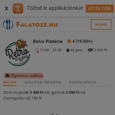
Töltsd le applikációnkat
X
LETÖLTÖM
BELÉPÉS
Retro Pizzéria
4.7/5 (50+)
11:00 - 21:45
60 perc
2 000 Ft
Díjmentes szállítás
AKCIÓK
SZÁLLÍTÁSI TERÜLETEK
FIZETÉSI MÓDOK
32cm-es pizzák
3 490 Ft
-tól, gyrosok
3 090 Ft
-tól
Csomagolási díj 190 Ft