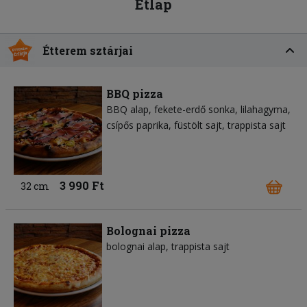
Étlap
Étterem sztárjai
BBQ pizza
BBQ alap
fekete-erdő sonka
lilahagyma
csípős paprika
füstölt sajt
trappista sajt
3 990 Ft
32 cm
Bolognai pizza
bolognai alap
trappista sajt