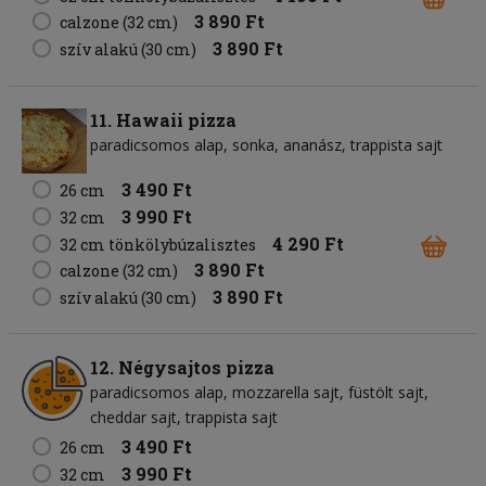
3 890 Ft
calzone (32 cm)
3 890 Ft
szív alakú (30 cm)
11. Hawaii pizza
paradicsomos alap
sonka
ananász
trappista sajt
3 490 Ft
26 cm
3 990 Ft
32 cm
4 290 Ft
32 cm tönkölybúzalisztes
3 890 Ft
calzone (32 cm)
3 890 Ft
szív alakú (30 cm)
12. Négysajtos pizza
paradicsomos alap
mozzarella sajt
füstölt sajt
cheddar sajt
trappista sajt
3 490 Ft
26 cm
3 990 Ft
32 cm