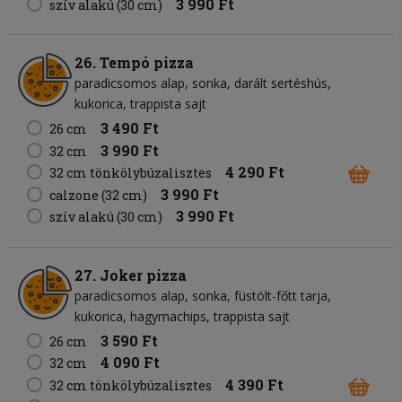
3 990 Ft
szív alakú (30 cm)
26. Tempó pizza
paradicsomos alap
sonka
darált sertéshús
kukorica
trappista sajt
3 490 Ft
26 cm
3 990 Ft
32 cm
4 290 Ft
32 cm tönkölybúzalisztes
3 990 Ft
calzone (32 cm)
3 990 Ft
szív alakú (30 cm)
27. Joker pizza
paradicsomos alap
sonka
füstölt-főtt tarja
kukorica
hagymachips
trappista sajt
3 590 Ft
26 cm
4 090 Ft
32 cm
4 390 Ft
32 cm tönkölybúzalisztes