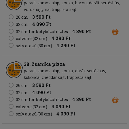
paradicsomos alap
sonka
bacon
darált sertéshús
vöröshagyma
trappista sajt
3 590 Ft
26 cm
4 090 Ft
32 cm
4 390 Ft
32 cm tönkölybúzalisztes
4 290 Ft
calzone (32 cm)
4 290 Ft
szív alakú (30 cm)
38. Zsanika pizza
paradicsomos alap
sonka
darált sertéshús
kukorica
cheddar sajt
trappista sajt
3 590 Ft
26 cm
4 090 Ft
32 cm
4 390 Ft
32 cm tönkölybúzalisztes
4 090 Ft
calzone (32 cm)
4 090 Ft
szív alakú (30 cm)