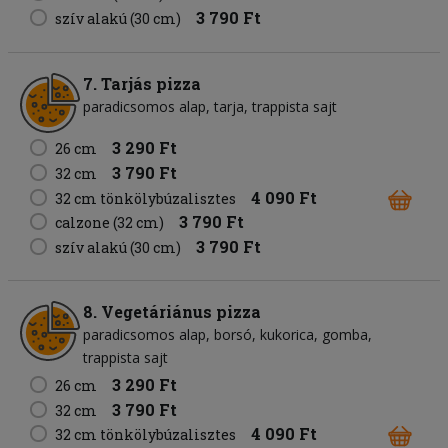
3 790 Ft
szív alakú (30 cm)
7. Tarjás pizza
paradicsomos alap
tarja
trappista sajt
3 290 Ft
26 cm
3 790 Ft
32 cm
4 090 Ft
32 cm tönkölybúzalisztes
3 790 Ft
calzone (32 cm)
3 790 Ft
szív alakú (30 cm)
8. Vegetáriánus pizza
paradicsomos alap
borsó
kukorica
gomba
trappista sajt
3 290 Ft
26 cm
3 790 Ft
32 cm
4 090 Ft
32 cm tönkölybúzalisztes