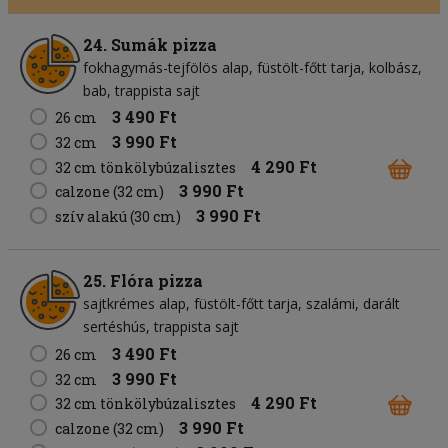
24. Sumák pizza
fokhagymás-tejfölös alap
füstölt-főtt tarja
kolbász
bab
trappista sajt
3 490 Ft
26 cm
3 990 Ft
32 cm
4 290 Ft
32 cm tönkölybúzalisztes
3 990 Ft
calzone (32 cm)
3 990 Ft
szív alakú (30 cm)
25. Flóra pizza
sajtkrémes alap
füstölt-főtt tarja
szalámi
darált
sertéshús
trappista sajt
3 490 Ft
26 cm
3 990 Ft
32 cm
4 290 Ft
32 cm tönkölybúzalisztes
3 990 Ft
calzone (32 cm)