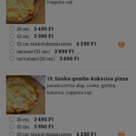
trappista sajt
3 490 Ft
26 cm
3 990 Ft
32 cm
4 290 Ft
32 cm tönkölybúzalisztes
3 890 Ft
calzone (32 cm)
3 890 Ft
szív alakú (30 cm)
15. Sonka-gomba-kukorica pizza
paradicsomos alap
sonka
gomba
kukorica
trappista sajt
3 490 Ft
26 cm
3 990 Ft
32 cm
4 290 Ft
32 cm tönkölybúzalisztes