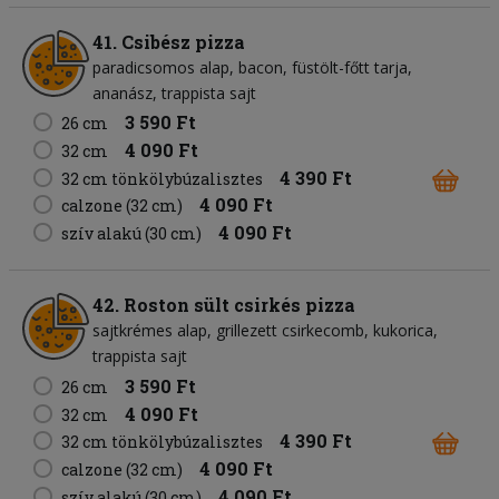
41. Csibész pizza
paradicsomos alap
bacon
füstölt-főtt tarja
ananász
trappista sajt
3 590 Ft
26 cm
4 090 Ft
32 cm
4 390 Ft
32 cm tönkölybúzalisztes
4 090 Ft
calzone (32 cm)
4 090 Ft
szív alakú (30 cm)
42. Roston sült csirkés pizza
sajtkrémes alap
grillezett csirkecomb
kukorica
trappista sajt
3 590 Ft
26 cm
4 090 Ft
32 cm
4 390 Ft
32 cm tönkölybúzalisztes
4 090 Ft
calzone (32 cm)
4 090 Ft
szív alakú (30 cm)