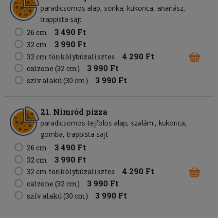
paradicsomos alap
sonka
kukorica
ananász
trappista sajt
3 490 Ft
26 cm
3 990 Ft
32 cm
4 290 Ft
32 cm tönkölybúzalisztes
3 990 Ft
calzone (32 cm)
3 990 Ft
szív alakú (30 cm)
21. Nimród pizza
paradicsomos-tejfölös alap
szalámi
kukorica
gomba
trappista sajt
3 490 Ft
26 cm
3 990 Ft
32 cm
4 290 Ft
32 cm tönkölybúzalisztes
3 990 Ft
calzone (32 cm)
3 990 Ft
szív alakú (30 cm)