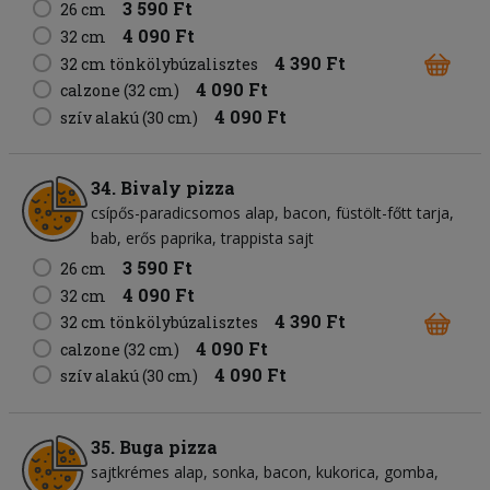
3 590 Ft
26 cm
4 090 Ft
32 cm
4 390 Ft
32 cm tönkölybúzalisztes
4 090 Ft
calzone (32 cm)
4 090 Ft
szív alakú (30 cm)
34. Bivaly pizza
csípős-paradicsomos alap
bacon
füstölt-főtt tarja
bab
erős paprika
trappista sajt
3 590 Ft
26 cm
4 090 Ft
32 cm
4 390 Ft
32 cm tönkölybúzalisztes
4 090 Ft
calzone (32 cm)
4 090 Ft
szív alakú (30 cm)
35. Buga pizza
sajtkrémes alap
sonka
bacon
kukorica
gomba