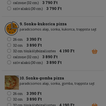
3 790 Ft
calzone (32 cm)
3 790 Ft
szív alakú (30 cm)
9. Sonka-kukorica pizza
paradicsomos alap
sonka
kukorica
trappista sajt
3 390 Ft
26 cm
3 890 Ft
32 cm
4 190 Ft
32 cm tönkölybúzalisztes
3 890 Ft
calzone (32 cm)
3 890 Ft
szív alakú (30 cm)
10. Sonka-gomba pizza
paradicsomos alap
sonka
gomba
trappista sajt
3 390 Ft
26 cm
3 890 Ft
32 cm
4 190 Ft
32 cm tönkölybúzalisztes