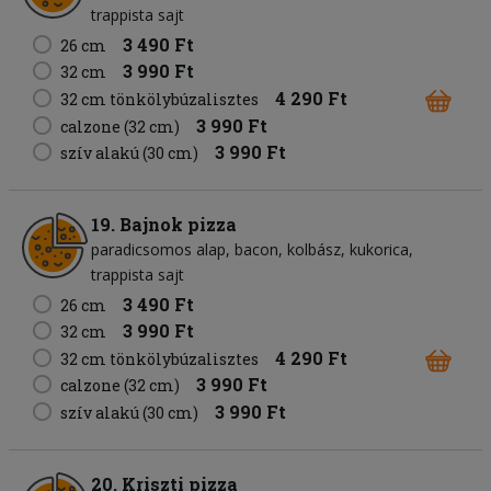
trappista sajt
3 490 Ft
26 cm
3 990 Ft
32 cm
4 290 Ft
32 cm tönkölybúzalisztes
3 990 Ft
calzone (32 cm)
3 990 Ft
szív alakú (30 cm)
19. Bajnok pizza
paradicsomos alap
bacon
kolbász
kukorica
trappista sajt
3 490 Ft
26 cm
3 990 Ft
32 cm
4 290 Ft
32 cm tönkölybúzalisztes
3 990 Ft
calzone (32 cm)
3 990 Ft
szív alakú (30 cm)
20. Kriszti pizza