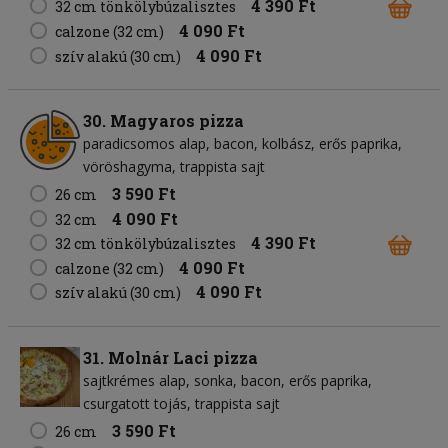
4 390 Ft
32 cm tönkölybúzalisztes
4 090 Ft
calzone (32 cm)
4 090 Ft
szív alakú (30 cm)
30. Magyaros pizza
paradicsomos alap
bacon
kolbász
erős paprika
vöröshagyma
trappista sajt
3 590 Ft
26 cm
4 090 Ft
32 cm
4 390 Ft
32 cm tönkölybúzalisztes
4 090 Ft
calzone (32 cm)
4 090 Ft
szív alakú (30 cm)
31. Molnár Laci pizza
sajtkrémes alap
sonka
bacon
erős paprika
csurgatott tojás
trappista sajt
3 590 Ft
26 cm