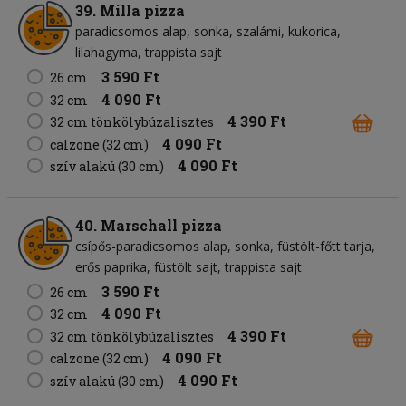
39. Milla pizza
paradicsomos alap
sonka
szalámi
kukorica
lilahagyma
trappista sajt
3 590 Ft
26 cm
4 090 Ft
32 cm
4 390 Ft
32 cm tönkölybúzalisztes
4 090 Ft
calzone (32 cm)
4 090 Ft
szív alakú (30 cm)
40. Marschall pizza
csípős-paradicsomos alap
sonka
füstölt-főtt tarja
erős paprika
füstölt sajt
trappista sajt
3 590 Ft
26 cm
4 090 Ft
32 cm
4 390 Ft
32 cm tönkölybúzalisztes
4 090 Ft
calzone (32 cm)
4 090 Ft
szív alakú (30 cm)