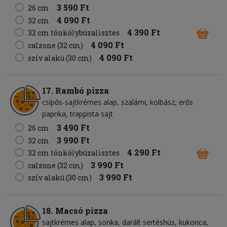
3 590 Ft
26 cm
4 090 Ft
32 cm
4 390 Ft
32 cm tönkölybúzalisztes
4 090 Ft
calzone (32 cm)
4 090 Ft
szív alakú (30 cm)
17. Rambó pizza
csípős-sajtkrémes alap
szalámi
kolbász
erős
paprika
trappista sajt
3 490 Ft
26 cm
3 990 Ft
32 cm
4 290 Ft
32 cm tönkölybúzalisztes
3 990 Ft
calzone (32 cm)
3 990 Ft
szív alakú (30 cm)
18. Macsó pizza
sajtkrémes alap
sonka
darált sertéshús
kukorica