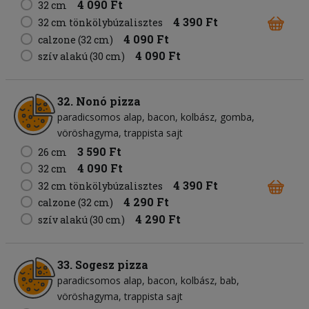
4 090 Ft
32 cm
4 390 Ft
32 cm tönkölybúzalisztes
4 090 Ft
calzone (32 cm)
4 090 Ft
szív alakú (30 cm)
32. Nonó pizza
paradicsomos alap
bacon
kolbász
gomba
vöröshagyma
trappista sajt
3 590 Ft
26 cm
4 090 Ft
32 cm
4 390 Ft
32 cm tönkölybúzalisztes
4 290 Ft
calzone (32 cm)
4 290 Ft
szív alakú (30 cm)
33. Sogesz pizza
paradicsomos alap
bacon
kolbász
bab
vöröshagyma
trappista sajt