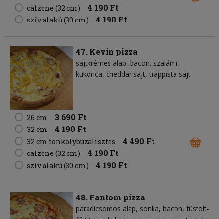
4 190 Ft
calzone (32 cm)
4 190 Ft
szív alakú (30 cm)
47. Kevin pizza
sajtkrémes alap
bacon
szalámi
kukorica
cheddar sajt
trappista sajt
3 690 Ft
26 cm
4 190 Ft
32 cm
4 490 Ft
32 cm tönkölybúzalisztes
4 190 Ft
calzone (32 cm)
4 190 Ft
szív alakú (30 cm)
48. Fantom pizza
paradicsomos alap
sonka
bacon
füstölt-