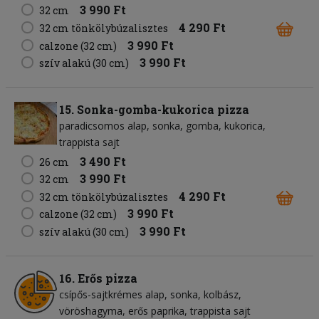
3 990 Ft
32 cm
4 290 Ft
32 cm tönkölybúzalisztes
3 990 Ft
calzone (32 cm)
3 990 Ft
szív alakú (30 cm)
15. Sonka-gomba-kukorica pizza
paradicsomos alap
sonka
gomba
kukorica
trappista sajt
3 490 Ft
26 cm
3 990 Ft
32 cm
4 290 Ft
32 cm tönkölybúzalisztes
3 990 Ft
calzone (32 cm)
3 990 Ft
szív alakú (30 cm)
16. Erős pizza
csípős-sajtkrémes alap
sonka
kolbász
vöröshagyma
erős paprika
trappista sajt