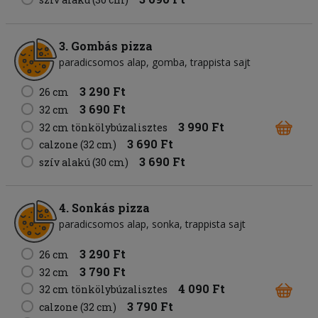
3. Gombás pizza
paradicsomos alap
gomba
trappista sajt
3 290 Ft
26 cm
3 690 Ft
32 cm
3 990 Ft
32 cm tönkölybúzalisztes
3 690 Ft
calzone (32 cm)
3 690 Ft
szív alakú (30 cm)
4. Sonkás pizza
paradicsomos alap
sonka
trappista sajt
3 290 Ft
26 cm
3 790 Ft
32 cm
4 090 Ft
32 cm tönkölybúzalisztes
3 790 Ft
calzone (32 cm)