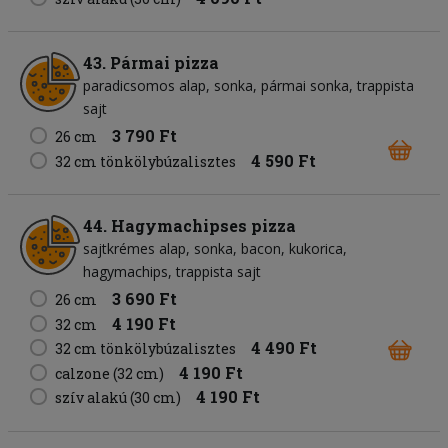
43. Pármai pizza
paradicsomos alap
sonka
pármai sonka
trappista
sajt
3 790 Ft
26 cm
4 590 Ft
32 cm tönkölybúzalisztes
44. Hagymachipses pizza
sajtkrémes alap
sonka
bacon
kukorica
hagymachips
trappista sajt
3 690 Ft
26 cm
4 190 Ft
32 cm
4 490 Ft
32 cm tönkölybúzalisztes
4 190 Ft
calzone (32 cm)
4 190 Ft
szív alakú (30 cm)