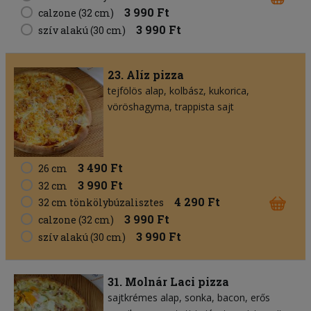
3 990 Ft
calzone (32 cm)
3 990 Ft
szív alakú (30 cm)
23. Alíz pizza
tejfölös alap
kolbász
kukorica
vöröshagyma
trappista sajt
3 490 Ft
26 cm
3 990 Ft
32 cm
4 290 Ft
32 cm tönkölybúzalisztes
3 990 Ft
calzone (32 cm)
3 990 Ft
szív alakú (30 cm)
31. Molnár Laci pizza
sajtkrémes alap
sonka
bacon
erős