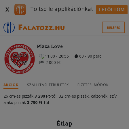
Töltsd le applikációnkat
X
LETÖLTÖM
BELÉPÉS
Pizza Love
11:00 - 20:55
60 - 90 perc
2 000 Ft
AKCIÓK
SZÁLLÍTÁSI TERÜLETEK
FIZETÉSI MÓDOK
26 cm-es pizzák
3 290 Ft
-tól, 32 cm-es pizzák, calzonék, szív
alakú pizzák
3 790 Ft
-tól
Étlap