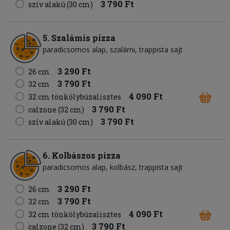
3 790 Ft
szív alakú (30 cm)
5. Szalámis pizza
paradicsomos alap
szalámi
trappista sajt
3 290 Ft
26 cm
3 790 Ft
32 cm
4 090 Ft
32 cm tönkölybúzalisztes
3 790 Ft
calzone (32 cm)
3 790 Ft
szív alakú (30 cm)
6. Kolbászos pizza
paradicsomos alap
kolbász
trappista sajt
3 290 Ft
26 cm
3 790 Ft
32 cm
4 090 Ft
32 cm tönkölybúzalisztes
3 790 Ft
calzone (32 cm)