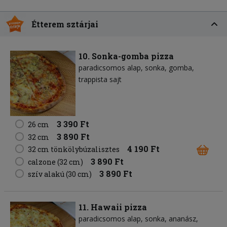
Étterem sztárjai
10. Sonka-gomba pizza
paradicsomos alap
sonka
gomba
trappista sajt
3 390 Ft
26 cm
3 890 Ft
32 cm
4 190 Ft
32 cm tönkölybúzalisztes
3 890 Ft
calzone (32 cm)
3 890 Ft
szív alakú (30 cm)
11. Hawaii pizza
paradicsomos alap
sonka
ananász