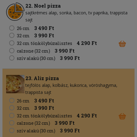
22. Noel pizza
sajtkrémes alap
sonka
bacon
tv paprika
trappista
sajt
3 490 Ft
26 cm
3 990 Ft
32 cm
4 290 Ft
32 cm tönkölybúzalisztes
3 990 Ft
calzone (32 cm)
3 990 Ft
szív alakú (30 cm)
23. Alíz pizza
tejfölös alap
kolbász
kukorica
vöröshagyma
trappista sajt
3 490 Ft
26 cm
3 990 Ft
32 cm
4 290 Ft
32 cm tönkölybúzalisztes
3 990 Ft
calzone (32 cm)
3 990 Ft
szív alakú (30 cm)