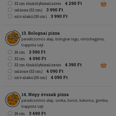
4 290 Ft
32 cm tönkölybúzalisztes
3 990 Ft
calzone (32 cm)
3 990 Ft
szív alakú (30 cm)
13. Bolognai pizza
paradicsomos alap
bolognai ragu
vöröshagyma
trappista sajt
3 590 Ft
26 cm
4 090 Ft
32 cm
4 390 Ft
32 cm tönkölybúzalisztes
4 090 Ft
calzone (32 cm)
4 090 Ft
szív alakú (30 cm)
14. Négy évszak pizza
paradicsomos alap
sonka
borsó
kukorica
gomba
trappista sajt
3 490 Ft
26 cm