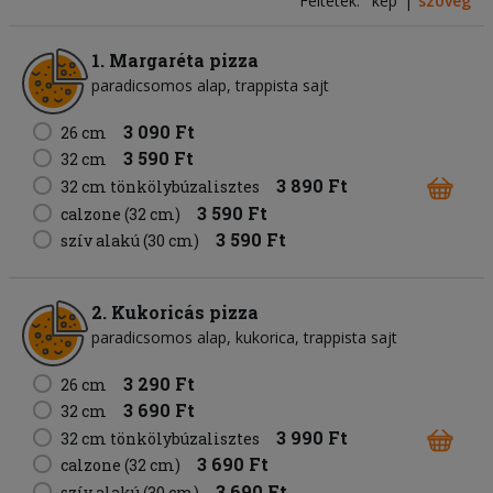
Feltétek:
kép
szöveg
1. Margaréta pizza
paradicsomos alap
trappista sajt
3 090 Ft
26 cm
3 590 Ft
32 cm
3 890 Ft
32 cm tönkölybúzalisztes
3 590 Ft
calzone (32 cm)
3 590 Ft
szív alakú (30 cm)
2. Kukoricás pizza
paradicsomos alap
kukorica
trappista sajt
3 290 Ft
26 cm
3 690 Ft
32 cm
3 990 Ft
32 cm tönkölybúzalisztes
3 690 Ft
calzone (32 cm)
3 690 Ft
szív alakú (30 cm)