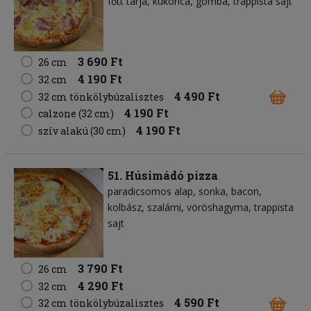
főtt tarja
kukorica
gomba
trappista sajt
3 690 Ft
26 cm
4 190 Ft
32 cm
4 490 Ft
32 cm tönkölybúzalisztes
4 190 Ft
calzone (32 cm)
4 190 Ft
szív alakú (30 cm)
51. Húsimádó pizza
paradicsomos alap
sonka
bacon
kolbász
szalámi
vöröshagyma
trappista
sajt
3 790 Ft
26 cm
4 290 Ft
32 cm
4 590 Ft
32 cm tönkölybúzalisztes