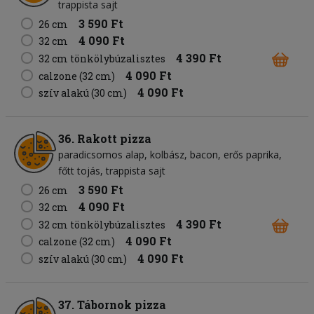
trappista sajt
3 590 Ft
26 cm
4 090 Ft
32 cm
4 390 Ft
32 cm tönkölybúzalisztes
4 090 Ft
calzone (32 cm)
4 090 Ft
szív alakú (30 cm)
36. Rakott pizza
paradicsomos alap
kolbász
bacon
erős paprika
főtt tojás
trappista sajt
3 590 Ft
26 cm
4 090 Ft
32 cm
4 390 Ft
32 cm tönkölybúzalisztes
4 090 Ft
calzone (32 cm)
4 090 Ft
szív alakú (30 cm)
37. Tábornok pizza