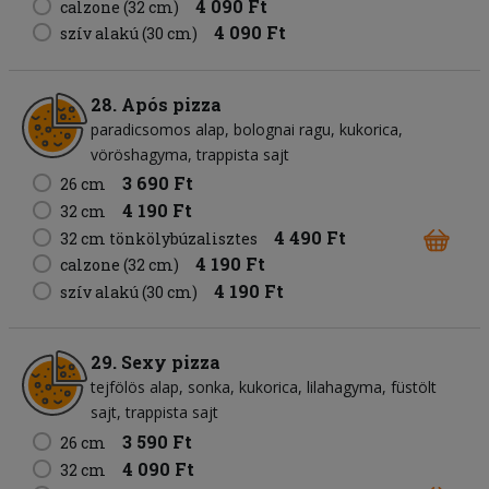
4 090 Ft
calzone (32 cm)
4 090 Ft
szív alakú (30 cm)
28. Após pizza
paradicsomos alap
bolognai ragu
kukorica
vöröshagyma
trappista sajt
3 690 Ft
26 cm
4 190 Ft
32 cm
4 490 Ft
32 cm tönkölybúzalisztes
4 190 Ft
calzone (32 cm)
4 190 Ft
szív alakú (30 cm)
29. Sexy pizza
tejfölös alap
sonka
kukorica
lilahagyma
füstölt
sajt
trappista sajt
3 590 Ft
26 cm
4 090 Ft
32 cm