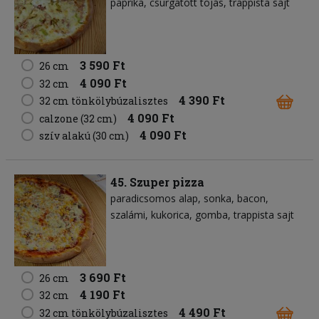
paprika
csurgatott tojás
trappista sajt
3 590 Ft
26 cm
4 090 Ft
32 cm
4 390 Ft
32 cm tönkölybúzalisztes
4 090 Ft
calzone (32 cm)
4 090 Ft
szív alakú (30 cm)
45. Szuper pizza
paradicsomos alap
sonka
bacon
szalámi
kukorica
gomba
trappista sajt
3 690 Ft
26 cm
4 190 Ft
32 cm
4 490 Ft
32 cm tönkölybúzalisztes