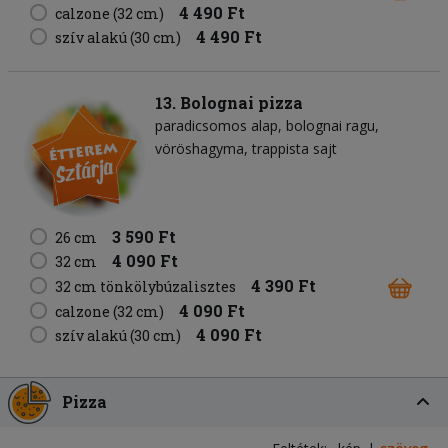
4 490 Ft
calzone (32 cm)
4 490 Ft
szív alakú (30 cm)
13. Bolognai pizza
paradicsomos alap
bolognai ragu
vöröshagyma
trappista sajt
3 590 Ft
26 cm
4 090 Ft
32 cm
4 390 Ft
32 cm tönkölybúzalisztes
4 090 Ft
calzone (32 cm)
4 090 Ft
szív alakú (30 cm)
Pizza