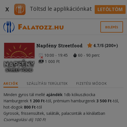
Töltsd le applikációnkat
X
LETÖLTÖM
BELÉPÉS
Napfény Streetfood
4.7/5 (200+)
10:00 - 19:45
60 - 90 perc
1 000 Ft
AKCIÓK
SZÁLLÍTÁSI TERÜLETEK
FIZETÉSI MÓDOK
Minden gyros tál mellé
ajándék
1db kókuszkocka
Hamburgerek
1 200 Ft
-tól, prémium hamburgerek
3 500 Ft
-tól,
hot-dogok
800 Ft
-tól
Gyrosok, frissensültek, saláták, palacsinták a kínálatban
Csomagolási díj 100 Ft