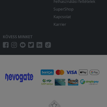
Felhasználási feltételek
SuperShop
Kapcsolat
Karrier
KÖVESS MINKET