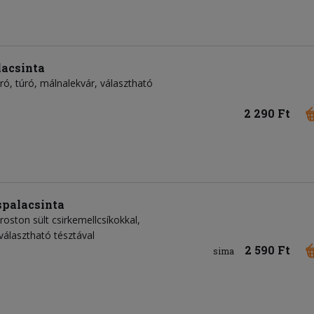
lacsinta
ó, túró, málnalekvár, választható
2 290 Ft
spalacsinta
roston sült csirkemellcsíkokkal,
 választható tésztával
2 590 Ft
sima