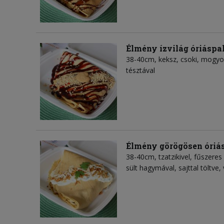
Élmény ízvilág óriáspa
38-40cm, keksz, csoki, mogyor
tésztával
Élmény görögösen óriá
38-40cm, tzatzikivel, fűszeres 
sült hagymával, sajttal töltve,