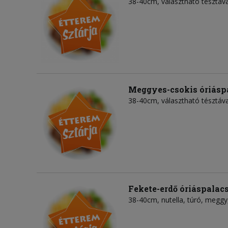
38-40cm, választható tésztáva
Meggyes-csokis óriásp
38-40cm, választható tésztáva
Fekete-erdő óriáspalac
38-40cm, nutella, túró, meggy