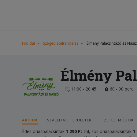
Főoldal
Szeged ételrendelés
Élmény Palacsintázó és Nasi
Élmény Pal
11:00 - 20:45
60 - 90 perc
AKCIÓK
SZÁLLÍTÁSI TERÜLETEK
FIZETÉSI MÓDOK
Édes óriáspalacsinták
1 290 Ft
-tól, sós óriáspalacsinták
1 