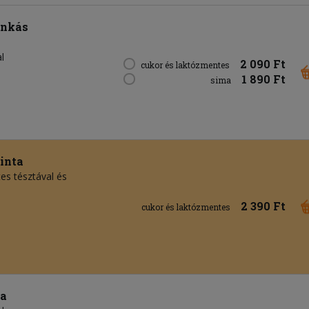
onkás
l
2 090 Ft
cukor és laktózmentes
1 890 Ft
sima
inta
es tésztával és
2 390 Ft
cukor és laktózmentes
ta