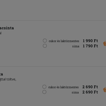
lacsinta
l
1 990 Ft
cukor és laktózmentes
1 790 Ft
sima
ta
tal töltve,
2 690 Ft
cukor és laktózmentes
2 690 Ft
sima