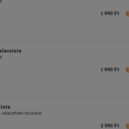
l
1 990 Ft
alacsinta
l
1 990 Ft
sinta
, választható tésztával
2 590 Ft