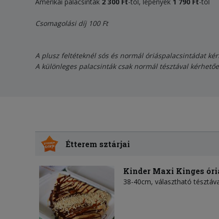
Amerikai palacsinták
2 300 Ft
-tól, lepények
1 790 Ft
-tól
Csomagolási díj 100 Ft
A plusz feltéteknél sós és normál óriáspalacsintádat ké
A különleges palacsinták csak normál tésztával kérhetőek
Étterem sztárjai
Kinder Maxi Kinges óri
38-40cm, választható tésztáva