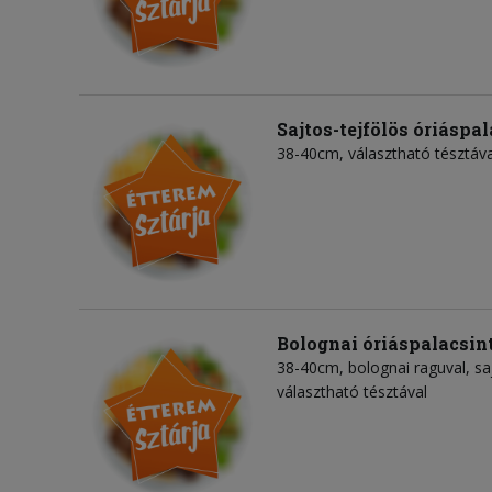
Sajtos-tejfölös óriáspa
38-40cm, választható tésztáva
Bolognai óriáspalacsin
38-40cm, bolognai raguval, sajt
választható tésztával