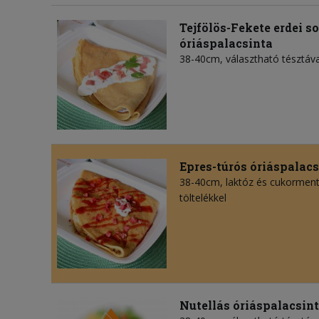
Tejfölös-Fekete erdei s
óriáspalacsinta
38-40cm, választható tésztáva
Epres-túrós óriáspalacs
38-40cm, laktóz és cukorment
töltelékkel
Nutellás óriáspalacsin