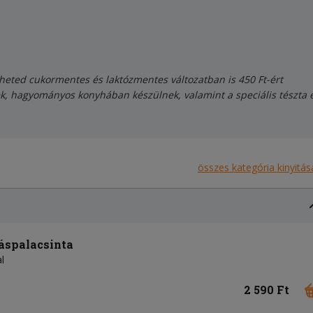
rheted cukormentes és laktózmentes változatban is 450 Ft-ért
, hagyományos konyhában készülnek, valamint a speciális tészta elké
összes kategória kinyitás
áspalacsinta
l
2 590 Ft