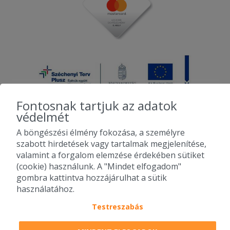
Fontosnak tartjuk az adatok
védelmét
A böngészési élmény fokozása, a személyre
2010-2026 Copyright - Falatozz.hu - Diston-line Kft.
szabott hirdetések vagy tartalmak megjelenítése,
valamint a forgalom elemzése érdekében sütiket
Pizza, gyros, hamburger, menük kedvező áron, egy helyen az összes
(cookie) használunk. A "Mindet elfogadom"
étterem ajánlata.
gombra kattintva hozzájárulhat a sütik
használatához.
Testreszabás