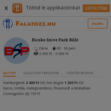
Töltsd le applikációnkat
X
LETÖLTÖM
BELÉPÉS
Bicske Szíve Park Büfé
Zárva
60 - 90 perc
2 000 Ft - 5 000 Ft
AKCIÓK
SZÁLLÍTÁSI TERÜLETEK
FIZETÉSI MÓDOK
Hamburgerek
2 400 Ft
-tól, hot-dogok
1 25
0 Ft
-tól
Gyros, tortilla, melegszendvics, frissensült a kínálatban
Csomagolási díj 150 Ft