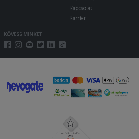
Kapcsolat
Karrier
KÖVESS MINKET