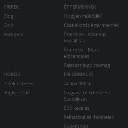
CIKKEK
ÉTTERMEKNEK
Blog
Hogyan működik?
GYIK
Csatlakozás éttermeknek
Receptek
Éttermek - Azonnali
kiszállítás
Éttermek - Menü
előrendelés
Falatozz logó csomag
FIÓKOD
INFORMÁCIÓ
Bejelentkezés
Adatvédelem
Regisztráció
Fogyasztói Értékelési
Szabályzat
Süti kezelés
Felhasználási feltételek
SuperShop