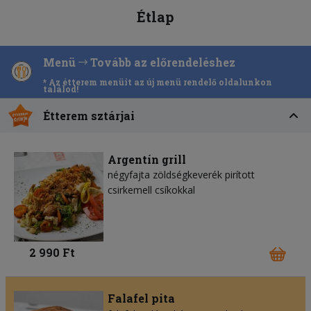
Étlap
Menü
Tovább az előrendeléshez
* Az étterem menüit az új menü rendelő oldalunkon
találod!
Étterem sztárjai
Argentín grill
négyfajta zöldségkeverék pirított
csirkemell csíkokkal
2 990 Ft
Falafel pita