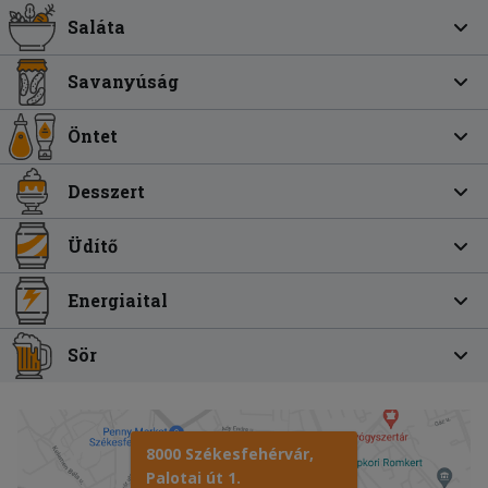
Saláta
Savanyúság
Öntet
Desszert
Üdítő
Energiaital
Sör
8000 Székesfehérvár,
Palotai út 1.