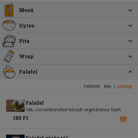
Menü
Gyros
Pita
Wrap
Falafel
Feltétek:
kép
szöveg
Falafel
1db, csicseriborsóból készült vegetáriánus fasírt
180 Ft
Falafel görög tál