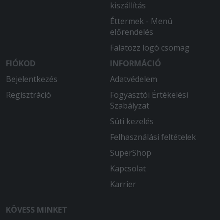
2025-09-07 - Lajos:
kiszállítás
Az étel bőséges és finom. A kiszállítás
Éttermek - Menü
az előre jelzettnél is gyorsabb, a futár
előrendelés
jókedvű, kedves.
Falatozz logó csomag
2025-07-03 - SZILVIA:
FIÓKOD
INFORMÁCIÓ
Szuper volt!
Bejelentkezés
Adatvédelem
Regisztráció
Fogyasztói Értékelési
Szabályzat
Süti kezelés
Felhasználási feltételek
SuperShop
Kapcsolat
Karrier
KÖVESS MINKET