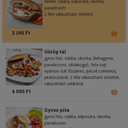
falafel
saláta
káposzta
uborka
paradicsom
2 féle választható öntettel
2 190 Ft
Görög tál
gyros hús
saláta
uborka
lilahagyma
paradicsom
olívabogyó
feta sajt
nyárson sült fűszeres, pácolt csirkehús,
pitatésztával, 2 féle választható öntettel,
választható salátával
4 090 Ft
Gyros pita
gyros hús
saláta
káposzta
uborka
paradicsom