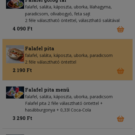
falafel
saláta
káposzta
uborka
lilahagyma
paradicsom
olívabogyó
feta sajt
2 féle választható öntettel, választható salátával
4 090 Ft
Falafel pita
falafel
saláta
káposzta
uborka
paradicsom
2 féle választható öntettel
2 190 Ft
Falafel pita menü
falafel
saláta
káposzta
uborka
paradicsom
Falafel pita 2 féle választható öntettel +
hasábburgonya + 0,33l Coca-Cola
3 290 Ft