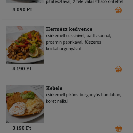
pitatésztával, 2 féle választható öntettel
4 090 Ft
Hermész kedvence
csirkemell cukkinivel, padlizsánnal,
pritamin paprikával, fűszeres
kockaburgonyával
4 190 Ft
Kebele
csirkemell pikáns-burgonyás bundában,
köret nélkül
3 190 Ft