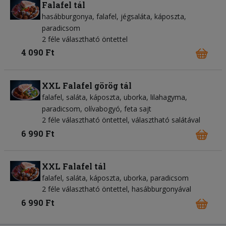
Falafel tál
hasábburgonya
falafel
jégsaláta
káposzta
paradicsom
2 féle választható öntettel
4 090 Ft
XXL Falafel görög tál
falafel
saláta
káposzta
uborka
lilahagyma
paradicsom
olívabogyó
feta sajt
2 féle választható öntettel, választható salátával
6 990 Ft
XXL Falafel tál
falafel
saláta
káposzta
uborka
paradicsom
2 féle választható öntettel, hasábburgonyával
6 990 Ft