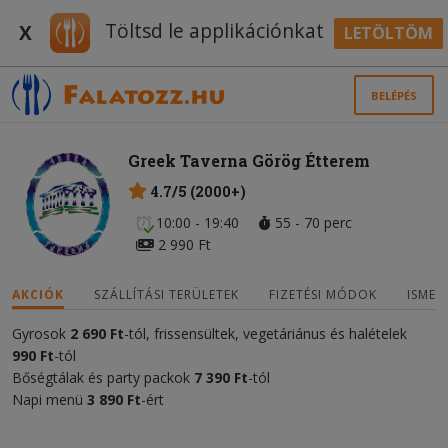
Töltsd le applikációnkat
X
LETÖLTÖM
BELÉPÉS
Greek Taverna Görög Étterem
4.7/5 (2000+)
10:00 - 19:40
55 - 70 perc
2 990 Ft
AKCIÓK
SZÁLLÍTÁSI TERÜLETEK
FIZETÉSI MÓDOK
ISMER
Gyrosok
2
690 Ft
-tól, frissensültek, vegetáriánus és halételek
9
9
0 Ft
-tól
Bőségtálak és party packok
7 390 Ft
-tól
Napi menü
3
890 Ft
-ért