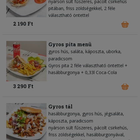
nyárson sült fűszeres, pácolt csirkehús
pitában, friss zöldségekkel, 2 féle
választható öntettel
2 190 Ft
Gyros pita menü
gyros hús
saláta
káposzta
uborka
paradicsom
Gyros pita 2 féle választható öntettel +
hasábburgonya + 0,33l Coca-Cola
3 290 Ft
Gyros tál
hasábburgonya
gyros hús
jégsaláta
káposzta
paradicsom
nyárson sült fűszeres, pácolt csirkehús,
friss zöldségekkel, hasábburgonyával,