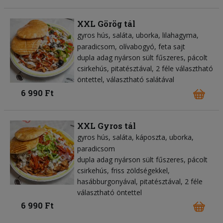
XXL Görög tál
gyros hús
saláta
uborka
lilahagyma
paradicsom
olívabogyó
feta sajt
dupla adag nyárson sült fűszeres, pácolt
csirkehús, pitatésztával, 2 féle választható
öntettel, választható salátával
6 990 Ft
XXL Gyros tál
gyros hús
saláta
káposzta
uborka
paradicsom
dupla adag nyárson sült fűszeres, pácolt
csirkehús, friss zöldségekkel,
hasábburgonyával, pitatésztával, 2 féle
választható öntettel
6 990 Ft