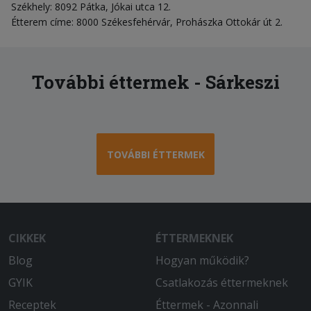
Székhely: 8092 Pátka, Jókai utca 12.
Étterem címe: 8000 Székesfehérvár, Prohászka Ottokár út 2.
További éttermek - Sárkeszi
TOVÁBBI ÉTTERMEK
CIKKEK
ÉTTERMEKNEK
Blog
Hogyan működik?
GYIK
Csatlakozás éttermeknek
Receptek
Éttermek - Azonnali