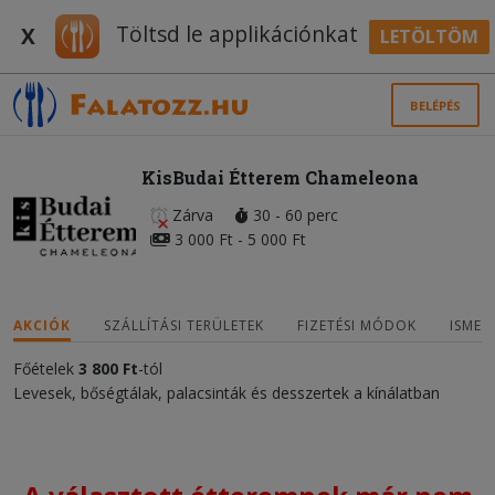
Töltsd le applikációnkat
X
LETÖLTÖM
BELÉPÉS
KisBudai Étterem Chameleona
Zárva
30 - 60 perc
3 000 Ft - 5 000 Ft
AKCIÓK
SZÁLLÍTÁSI TERÜLETEK
FIZETÉSI MÓDOK
ISMER
Főételek
3 800 Ft
-tól
Levesek, bőségtálak, palacsinták és desszertek a kínálatban