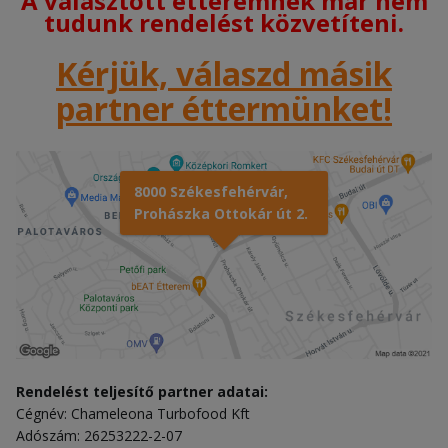
A választott étteremnek már nem
tudunk rendelést közvetíteni.
Kérjük, válaszd másik
partner éttermünket!
8000 Székesfehérvár,
Prohászka Ottokár út 2.
Rendelést teljesítő partner adatai:
Cégnév: Chameleona Turbofood Kft
Adószám: 26253222-2-07