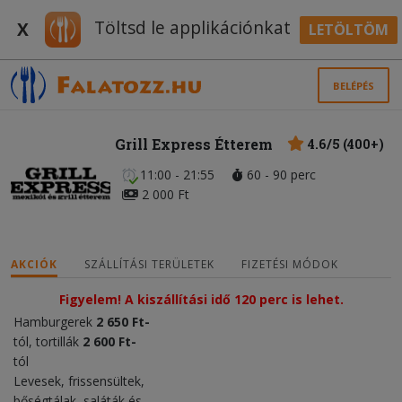
Töltsd le applikációnkat
X
LETÖLTÖM
BELÉPÉS
Grill Express Étterem
4.6/5 (400+)
11:00 - 21:55
60 - 90 perc
2 000 Ft
AKCIÓK
SZÁLLÍTÁSI TERÜLETEK
FIZETÉSI MÓDOK
Figyelem! A kiszállítási idő 120 perc is lehet.
Hamburgerek
2 650 Ft-
tól, tortillák
2 600 Ft-
tól
Levesek, frissensültek,
bőségtálak, saláták és