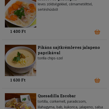
leves zöldségekkel, cérnametélttel,
sertéshúsból
1 400 Ft
Pikáns sajtkrémleves jalapeno
paprikával
torilla chips-szel
1 630 Ft
Quesadilla Escobar
tortilla
csirkemell
paradicsom
lilahagyma
bab
kukorica
jalapeno
salsa