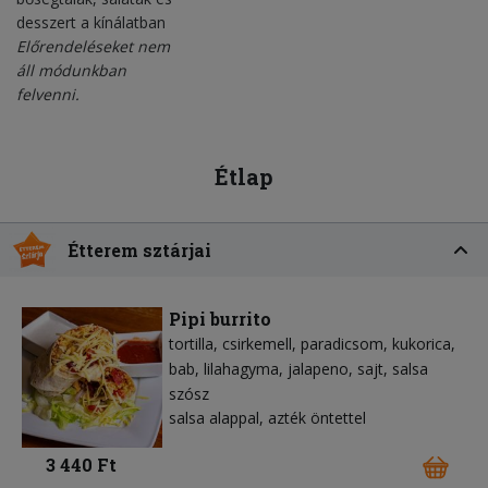
desszert a kínálatban
Előrendeléseket nem
áll módunkban
felvenni.
Étlap
Étterem sztárjai
Pipi burrito
tortilla
csirkemell
paradicsom
kukorica
bab
lilahagyma
jalapeno
sajt
salsa
szósz
salsa alappal, azték öntettel
3 440 Ft