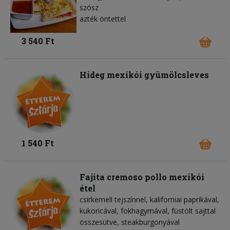
szósz
azték öntettel
3 540 Ft
Hideg mexikói gyümölcsleves
1 540 Ft
Fajita cremoso pollo mexikói
étel
csirkemell tejszínnel, kaliforniai paprikával,
kukoricával, fokhagymával, füstölt sajttal
összesütve, steakburgonyával