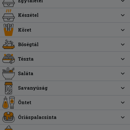
Egytálétel
Készétel
Köret
Bőségtál
Tészta
Saláta
Savanyúság
Öntet
Óriáspalacsinta