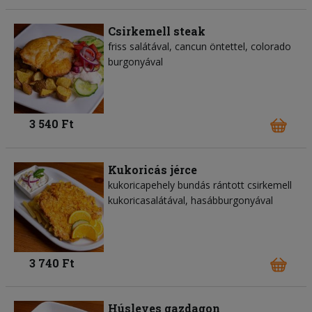
Csirkemell steak
friss salátával, cancun öntettel, colorado
burgonyával
3 540 Ft
Kukoricás jérce
kukoricapehely bundás rántott csirkemell
kukoricasalátával, hasábburgonyával
3 740 Ft
Húsleves gazdagon