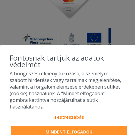
Fontosnak tartjuk az adatok
védelmét
A böngészési élmény fokozása, a személyre
2010-2026 Copyright - Falatozz.hu - Diston-line Kft.
szabott hirdetések vagy tartalmak megjelenítése,
valamint a forgalom elemzése érdekében sütiket
Pizza, gyros, hamburger, menük kedvező áron, egy helyen az összes
(cookie) használunk. A "Mindet elfogadom"
étterem ajánlata.
gombra kattintva hozzájárulhat a sütik
használatához.
Testreszabás
MINDENT ELFOGADOK