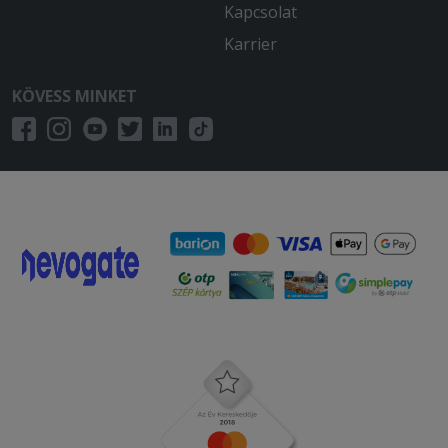
Kapcsolat
Karrier
KÖVESS MINKET