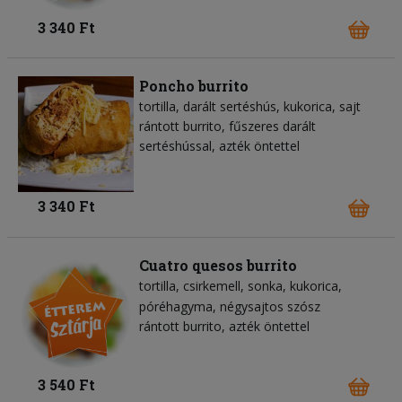
3 340 Ft
Poncho burrito
tortilla
darált sertéshús
kukorica
sajt
rántott burrito, fűszeres darált
sertéshússal, azték öntettel
3 340 Ft
Cuatro quesos burrito
tortilla
csirkemell
sonka
kukorica
póréhagyma
négysajtos szósz
rántott burrito, azték öntettel
3 540 Ft