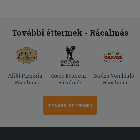
ételeket kaptunk a krumpli is ropogós
volt és jó meleg... köszönjük!
2025-06-20 - :
Minden rendben volt! Köszönöm
További éttermek - Rácalmás
Alibi Pizzéria -
Corso Étterem -
Garázs Vendéglő
Rácalmás
Rácalmás
- Rácalmás
TOVÁBBI ÉTTERMEK