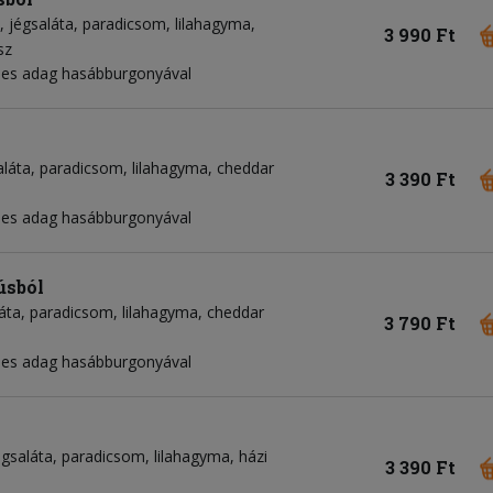
jégsaláta
paradicsom
lilahagyma
3 990 Ft
sz
pes adag hasábburgonyával
aláta
paradicsom
lilahagyma
cheddar
3 390 Ft
pes adag hasábburgonyával
úsból
áta
paradicsom
lilahagyma
cheddar
3 790 Ft
pes adag hasábburgonyával
égsaláta
paradicsom
lilahagyma
házi
3 390 Ft