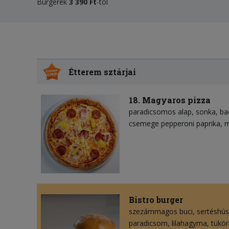
Burgerek
3
39
0 Ft
-tól
Étterem sztárjai
18. Magyaros pizza
paradicsomos alap
sonka
ba
csemege pepperoni paprika
m
Bistro burger
szezámmagos buci
sertéshú
paradicsom
lilahagyma
tükör