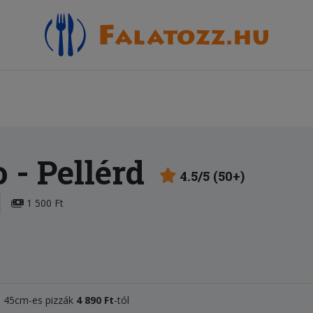
o
- Pellérd
4.5/5 (50+)
1 500 Ft
l, 45cm-es pizzák
4 890 Ft
-tól