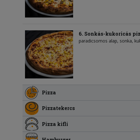
6. Sonkás-kukoricás pi
paradicsomos alap
sonka
ku
Pizza
Pizzatekercs
Pizza kifli
Hamburger