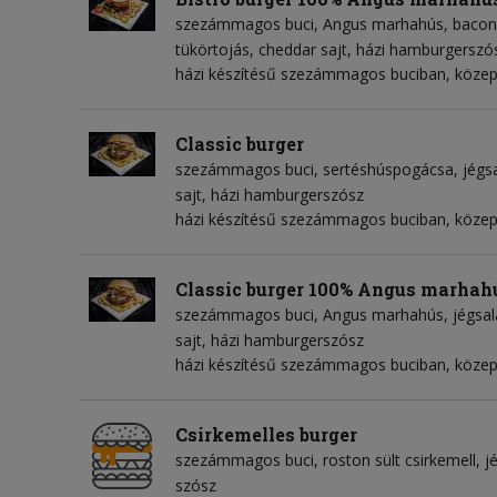
szezámmagos buci
Angus marhahús
bacon
tükörtojás
cheddar sajt
házi hamburgerszó
házi készítésű szezámmagos buciban, köze
Classic burger
szezámmagos buci
sertéshúspogácsa
jégs
sajt
házi hamburgerszósz
házi készítésű szezámmagos buciban, köze
Classic burger 100% Angus marhah
szezámmagos buci
Angus marhahús
jégsal
sajt
házi hamburgerszósz
házi készítésű szezámmagos buciban, köze
Csirkemelles burger
szezámmagos buci
roston sült csirkemell
j
szósz