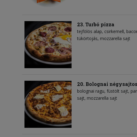
23. Turbó pizza
tejfölös alap
csirkemell
baco
tükörtojás
mozzarella sajt
20. Bolognai négysajtos
bolognai ragu
füstölt sajt
pa
sajt
mozzarella sajt