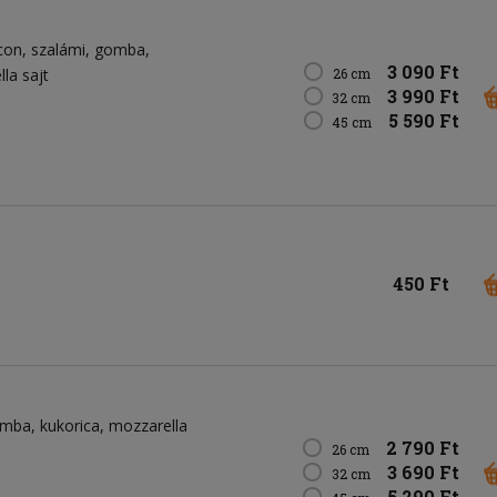
con
szalámi
gomba
3 090 Ft
la sajt
26 cm
3 990 Ft
32 cm
5 590 Ft
45 cm
450 Ft
omba
kukorica
mozzarella
2 790 Ft
26 cm
3 690 Ft
32 cm
5 290 Ft