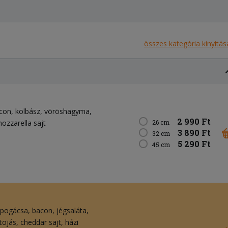
összes kategória kinyitás
con
kolbász
vöröshagyma
2 990 Ft
ozzarella sajt
26 cm
3 890 Ft
32 cm
5 290 Ft
45 cm
spogácsa
bacon
jégsaláta
tojás
cheddar sajt
házi