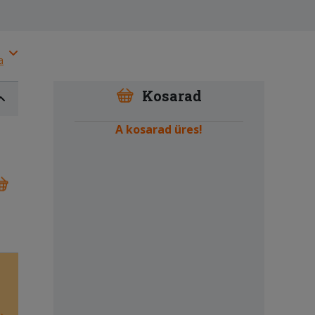
a
Kosarad
A kosarad üres!