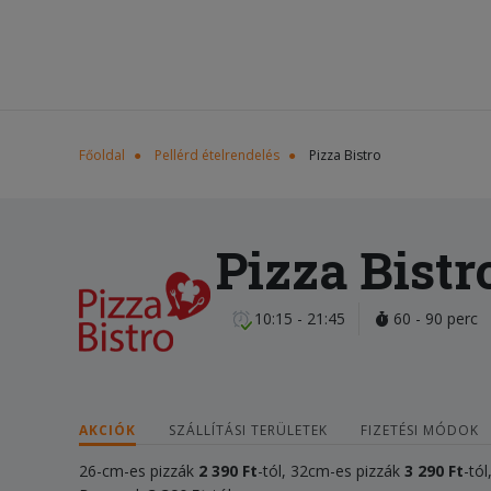
Főoldal
Pellérd ételrendelés
Pizza Bistro
Pizza Bistr
10:15 - 21:45
60 - 90 perc
AKCIÓK
SZÁLLÍTÁSI TERÜLETEK
FIZETÉSI MÓDOK
26-cm-es pizzák
2 390 Ft
-tól, 32cm-es pizzák
3
2
90 Ft
-tó