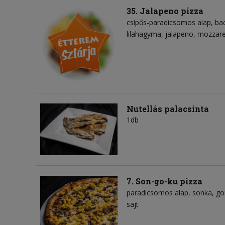
35. Jalapeno pizza
csípős-paradicsomos alap
ba
lilahagyma
jalapeno
mozzarel
Nutellás palacsinta
1db
7. Son-go-ku pizza
paradicsomos alap
sonka
g
sajt