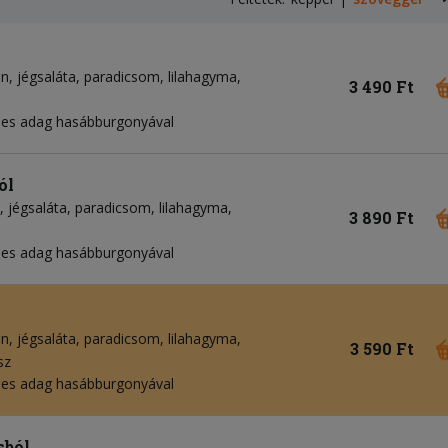
on
jégsaláta
paradicsom
lilahagyma
3 490 Ft
pes adag hasábburgonyával
ól
jégsaláta
paradicsom
lilahagyma
3 890 Ft
pes adag hasábburgonyával
on
jégsaláta
paradicsom
lilahagyma
3 590 Ft
sz
pes adag hasábburgonyával
sból