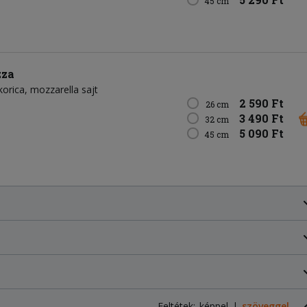
45 cm
zza
korica
mozzarella sajt
2 590 Ft
26 cm
3 490 Ft
32 cm
5 090 Ft
45 cm
Feltétek:
képpel
szöveggel