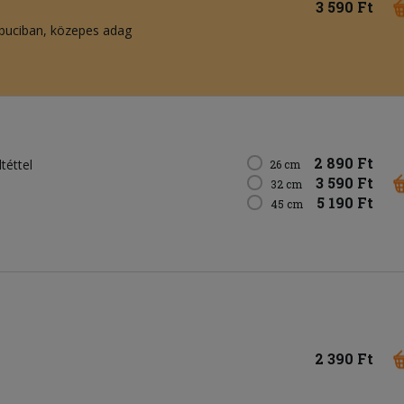
3 590 Ft
buciban, közepes adag
2 890 Ft
téttel
26 cm
3 590 Ft
32 cm
5 190 Ft
45 cm
2 390 Ft