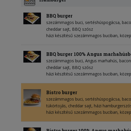
BBQ burger
szezámmagos buci
sertéshúspogácsa
bac
cheddar sajt
BBQ szósz
házi készítésű szezámmagos buciban, köze
BBQ burger 100% Angus marhahúsb
szezámmagos buci
Angus marhahús
bacon
cheddar sajt
BBQ szósz
házi készítésű szezámmagos buciban, köze
Bistro burger
szezámmagos buci
sertéshúspogácsa
bac
tükörtojás
cheddar sajt
házi hamburgerszó
házi készítésű szezámmagos buciban, köze
Bistro burger 100% Angus marhahú