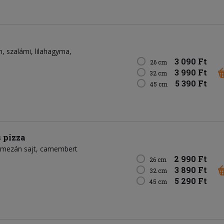
n
szalámi
lilahagyma
3 090 Ft
26 cm
3 990 Ft
32 cm
5 390 Ft
45 cm
 pizza
rmezán sajt
camembert
2 990 Ft
26 cm
3 890 Ft
32 cm
5 290 Ft
45 cm