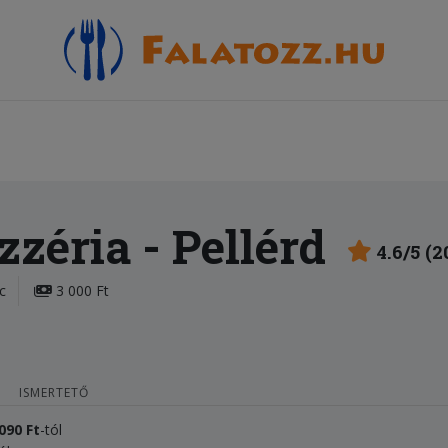
izzéria
- Pellérd
4.6/5 (2
c
3 000 Ft
ISMERTETŐ
 090
Ft
-tól