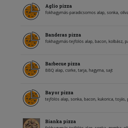
Aglio pizza
fokhagymás-paradicsomos alap
sonka
olí
Banderas pizza
fokhagymás-tejfölös alap
bacon
kolbász
p
Barbecue pizza
BBQ alap
csirke
tarja
hagyma
sajt
Bayor pizza
tejfölös alap
sonka
bacon
kukorica
tojás
Bianka pizza
fokhagymás-tejfölös alap
sonka
gomba
ol