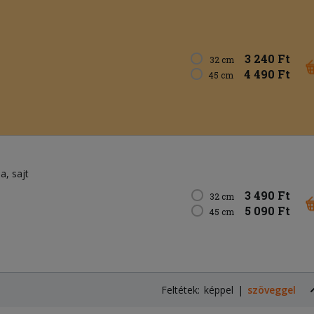
3 240 Ft
32 cm
4 490 Ft
45 cm
ma
sajt
3 490 Ft
32 cm
5 090 Ft
45 cm
Feltétek:
képpel
szöveggel