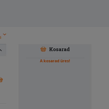
a
Kosarad
A kosarad üres!