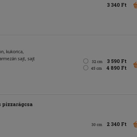
3 340 Ft
on
kukorica
armezán sajt
sajt
3 590 Ft
32 cm
4 890 Ft
45 cm
s pizzarágcsa
2 340 Ft
30 cm