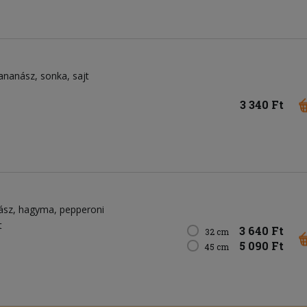
ananász
sonka
sajt
3 340 Ft
ász
hagyma
pepperoni
t
3 640 Ft
32 cm
5 090 Ft
45 cm