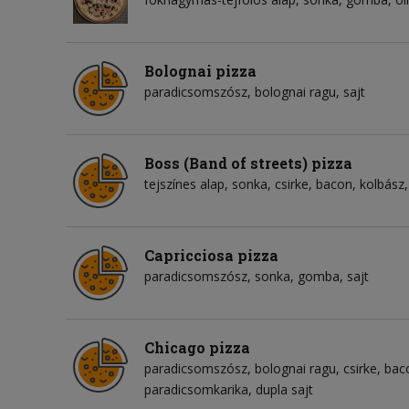
Bolognai pizza
paradicsomszósz
bolognai ragu
sajt
Boss (Band of streets) pizza
tejszínes alap
sonka
csirke
bacon
kolbász
Capricciosa pizza
paradicsomszósz
sonka
gomba
sajt
Chicago pizza
paradicsomszósz
bolognai ragu
csirke
bac
paradicsomkarika
dupla sajt