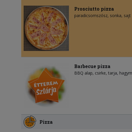
Prosciutto pizza
paradicsomszósz
sonka
sajt
Barbecue pizza
BBQ alap
csirke
tarja
hagy
Pizza