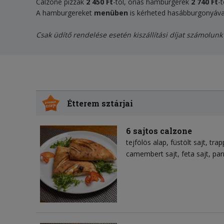
Calzone pizzák
2 450 Ft
-tól, óriás hamburgerek
2 740 Ft
-t
A hamburgereket
menüben
is kérheted hasábburgonyával
Csak üdítő rendelése esetén kiszállítási díjat számolunk 
Étterem sztárjai
6 sajtos calzone
tejfölös alap
füstölt sajt
trap
camembert sajt
feta sajt
par