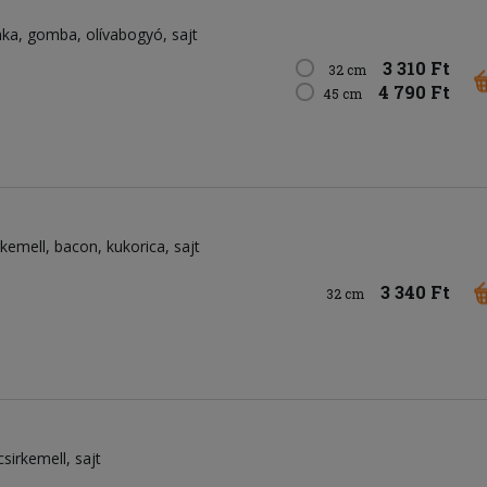
nka
gomba
olívabogyó
sajt
3 310 Ft
32 cm
4 790 Ft
45 cm
rkemell
bacon
kukorica
sajt
3 340 Ft
32 cm
csirkemell
sajt