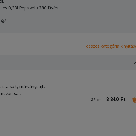
ól.
 és 0,33l Pepsivel
+390 Ft
-ért.
fel.
összes kategória kinyitás
pista sajt
márványsajt
mezán sajt
3 340 Ft
32 cm