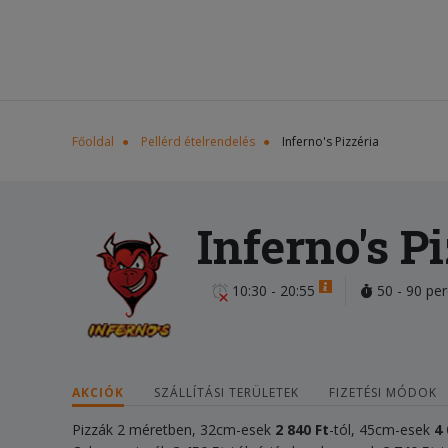
Főoldal
Pellérd ételrendelés
Inferno's Pizzéria
Inferno's P
10:30 - 20:55
50 - 90 per
AKCIÓK
SZÁLLÍTÁSI TERÜLETEK
FIZETÉSI MÓDOK
Pizzák 2 méretben, 32cm-esek
2 840 Ft
-tól, 45cm-esek
4