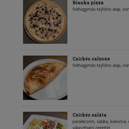
Bianka pizza
fokhagymás-tejfölös alap
so
Csirkés calzone
fokhagymás-tejfölös alap
csi
Csirkés saláta
paradicsom
saláta
kukorica
választható öntettel