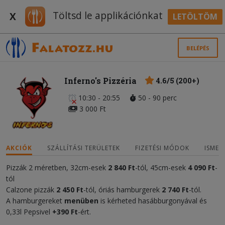
Töltsd le applikációnkat
X
LETÖLTÖM
BELÉPÉS
Inferno's Pizzéria
4.6/5 (200+)
10:30 - 20:55
50 - 90 perc
3 000 Ft
AKCIÓK
SZÁLLÍTÁSI TERÜLETEK
FIZETÉSI MÓDOK
ISMER
Pizzák 2 méretben, 32cm-esek
2 840 Ft
-tól, 45cm-esek
4 090
Ft
-
tól
Calzone pizzák
2 450 Ft
-tól, óriás hamburgerek
2 740 Ft
-tól.
A hamburgereket
menüben
is kérheted hasábburgonyával és
0,33l Pepsivel
+390 Ft
-ért.