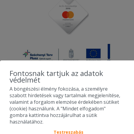
Fontosnak tartjuk az adatok
védelmét
A böngészési élmény fokozása, a személyre
2010-2026 Copyright - Falatozz.hu - Diston-line Kft.
szabott hirdetések vagy tartalmak megjelenítése,
valamint a forgalom elemzése érdekében sütiket
Pizza, gyros, hamburger, menük kedvező áron, egy helyen az összes
(cookie) használunk. A "Mindet elfogadom"
étterem ajánlata.
gombra kattintva hozzájárulhat a sütik
használatához.
Testreszabás