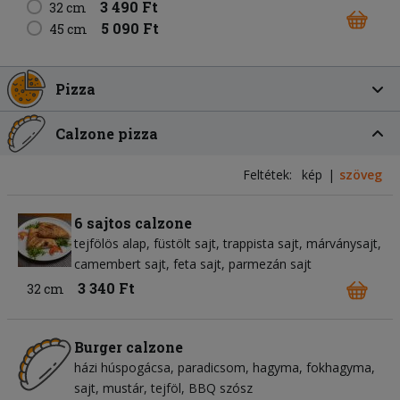
3 490 Ft
32 cm
5 090 Ft
45 cm
Pizza
Calzone pizza
Feltétek:
kép
szöveg
6 sajtos calzone
tejfölös alap
füstölt sajt
trappista sajt
márványsajt
camembert sajt
feta sajt
parmezán sajt
3 340 Ft
32 cm
Burger calzone
házi húspogácsa
paradicsom
hagyma
fokhagyma
sajt
mustár
tejföl
BBQ szósz