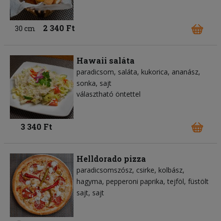
2 340 Ft
30 cm
Hawaii saláta
paradicsom
saláta
kukorica
ananász
sonka
sajt
választható öntettel
3 340 Ft
Helldorado pizza
paradicsomszósz
csirke
kolbász
hagyma
pepperoni paprika
tejföl
füstölt
sajt
sajt