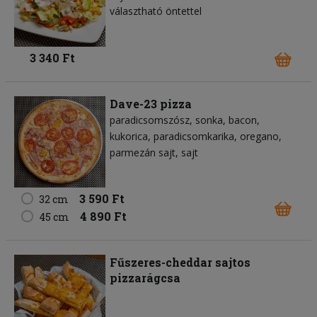
választható öntettel
3 340 Ft
Dave-23 pizza
paradicsomszósz
sonka
bacon
kukorica
paradicsomkarika
oregano
parmezán sajt
sajt
3 590 Ft
32 cm
4 890 Ft
45 cm
Fűszeres-cheddar sajtos
pizzarágcsa