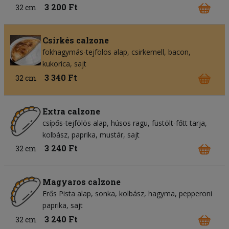
3 200 Ft
32 cm
Csirkés calzone
fokhagymás-tejfölös alap
csirkemell
bacon
kukorica
sajt
3 340 Ft
32 cm
Extra calzone
csípős-tejfölös alap
húsos ragu
füstölt-főtt tarja
kolbász
paprika
mustár
sajt
3 240 Ft
32 cm
Magyaros calzone
Erős Pista alap
sonka
kolbász
hagyma
pepperoni
paprika
sajt
3 240 Ft
32 cm