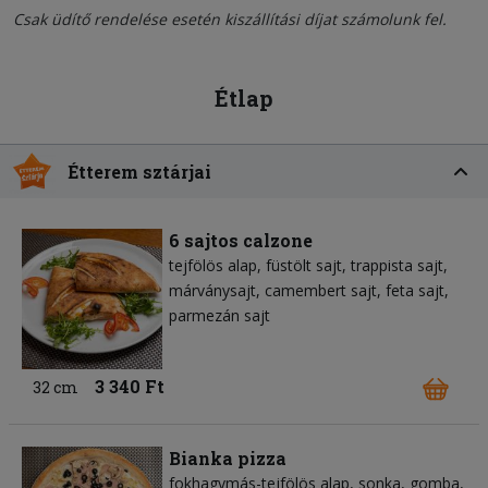
Csak üdítő rendelése esetén kiszállítási díjat számolunk fel.
Étlap
Étterem sztárjai
6 sajtos calzone
tejfölös alap
füstölt sajt
trappista sajt
márványsajt
camembert sajt
feta sajt
parmezán sajt
3 340 Ft
32 cm
Bianka pizza
fokhagymás-tejfölös alap
sonka
gomba