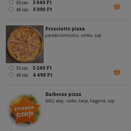
3 640 Ft
32 cm
5 090 Ft
45 cm
Prosciutto pizza
paradicsomszósz
sonka
sajt
3 240 Ft
32 cm
4 490 Ft
45 cm
Barbecue pizza
BBQ alap
csirke
tarja
hagyma
sajt