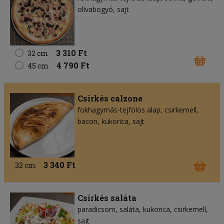
olívabogyó
sajt
3 310 Ft
32 cm
4 790 Ft
45 cm
Csirkés calzone
fokhagymás-tejfölös alap
csirkemell
bacon
kukorica
sajt
3 340 Ft
32 cm
Csirkés saláta
paradicsom
saláta
kukorica
csirkemell
sajt