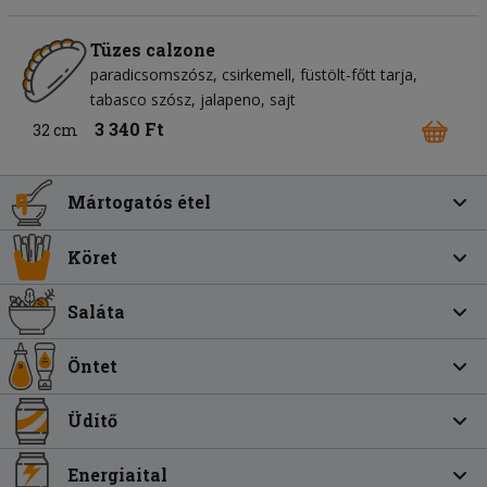
Tüzes calzone
paradicsomszósz
csirkemell
füstölt-főtt tarja
tabasco szósz
jalapeno
sajt
3 340 Ft
32 cm
Mártogatós étel
Köret
Saláta
Öntet
Üdítő
Energiaital