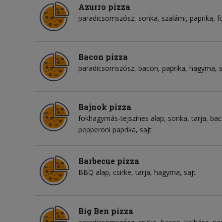
Azurro pizza
paradicsomszósz
sonka
szalámi
paprika
f
Bacon pizza
paradicsomszósz
bacon
paprika
hagyma
s
Bajnok pizza
fokhagymás-tejszínes alap
sonka
tarja
bac
pepperoni paprika
sajt
Barbecue pizza
BBQ alap
csirke
tarja
hagyma
sajt
Big Ben pizza