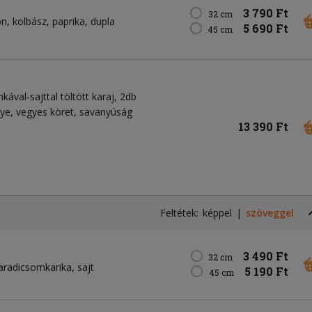
3 790 Ft
32 cm
on
kolbász
paprika
dupla
5 690 Ft
45 cm
kával-sajttal töltött karaj, 2db
nye, vegyes köret, savanyúság
13 390 Ft
Feltétek:
képpel
szöveggel
3 490 Ft
32 cm
aradicsomkarika
sajt
5 190 Ft
45 cm