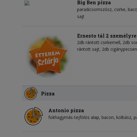
Big Ben pizza
paradicsomszósz
csirke
bac
sajt
Ernesto tál 2 személyre
2db rántott csirkemell, 2db son
rántott sajt, 2db cigánypecse
Pizza
Antonio pizza
fokhagymás-tejfölös alap
bacon
kolbász
p