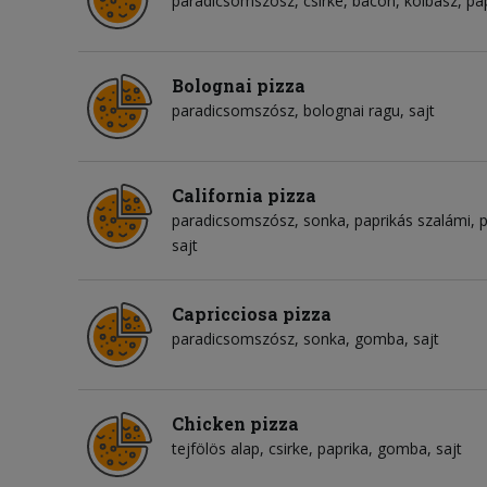
paradicsomszósz
csirke
bacon
kolbász
pa
Bolognai pizza
paradicsomszósz
bolognai ragu
sajt
California pizza
paradicsomszósz
sonka
paprikás szalámi
p
sajt
Capricciosa pizza
paradicsomszósz
sonka
gomba
sajt
Chicken pizza
tejfölös alap
csirke
paprika
gomba
sajt