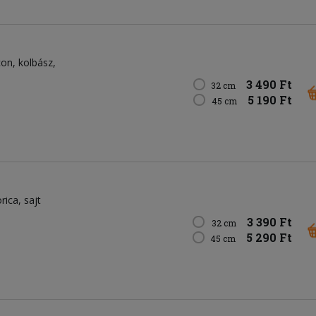
con
kolbász
3 490 Ft
32 cm
5 190 Ft
45 cm
rica
sajt
3 390 Ft
32 cm
5 290 Ft
45 cm