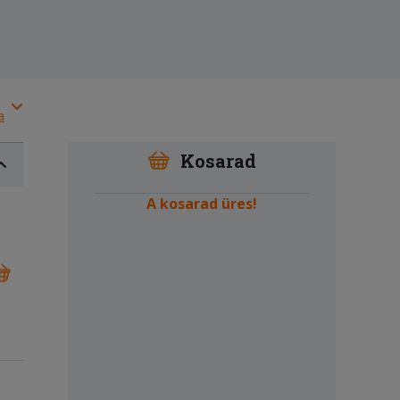
a
Kosarad
A kosarad üres!