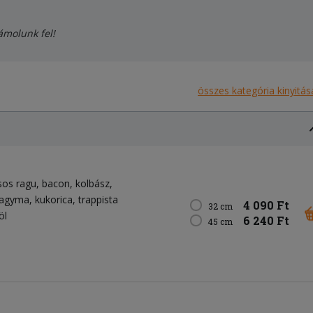
zámolunk fel!
összes kategória kinyitás
sos ragu
bacon
kolbász
agyma
kukorica
trappista
4 090 Ft
32 cm
öl
6 240 Ft
45 cm