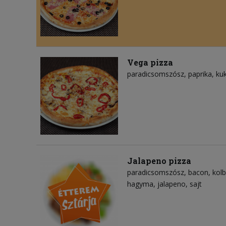
Vega pizza
paradicsomszósz
paprika
ku
Jalapeno pizza
paradicsomszósz
bacon
kol
hagyma
jalapeno
sajt