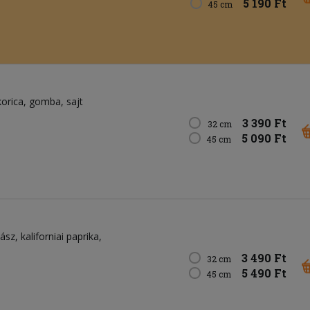
5 190 Ft
45 cm
korica
gomba
sajt
3 390 Ft
32 cm
5 090 Ft
45 cm
bász
kaliforniai paprika
3 490 Ft
32 cm
5 490 Ft
45 cm