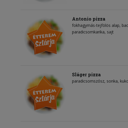
Antonio pizza
fokhagymás-tejfölös alap
ba
paradicsomkarika
sajt
Sláger pizza
paradicsomszósz
sonka
kuko