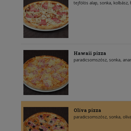
tejfölös alap
sonka
kolbász
Hawaii pizza
paradicsomszósz
sonka
ana
Olíva pizza
paradicsomszósz
sonka
olí