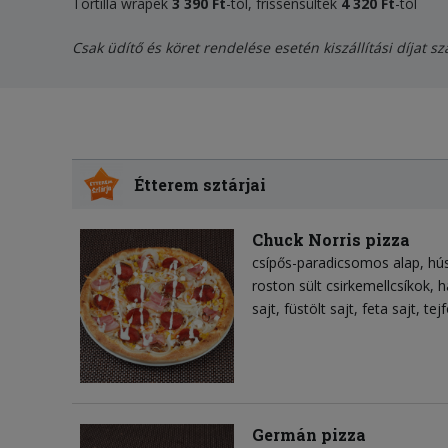
Tortilla wrapek
3 390 Ft
-tól, frissensültek
4 320 Ft
-tól
Csak üdítő és köret rendelése esetén kiszállítási díjat s
Étterem sztárjai
Chuck Norris pizza
csípős-paradicsomos alap
hú
roston sült csirkemellcsíkok
h
sajt
füstölt sajt
feta sajt
tejf
Germán pizza