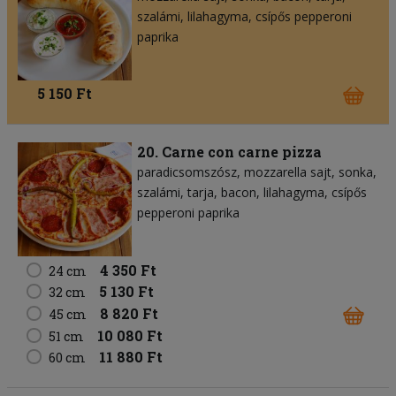
szalámi
lilahagyma
csípős pepperoni
paprika
5 150 Ft
20. Carne con carne pizza
paradicsomszósz
mozzarella sajt
sonka
szalámi
tarja
bacon
lilahagyma
csípős
pepperoni paprika
4 350 Ft
24 cm
5 130 Ft
32 cm
8 820 Ft
45 cm
10 080 Ft
51 cm
11 880 Ft
60 cm