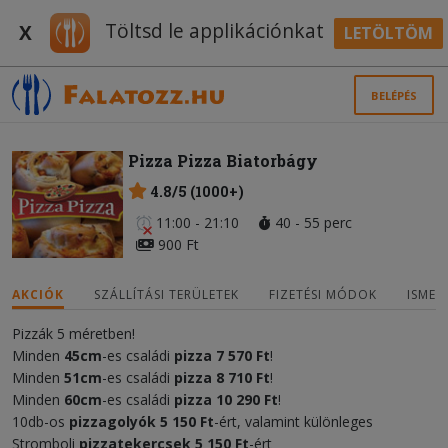
Töltsd le applikációnkat
X
LETÖLTÖM
BELÉPÉS
Pizza Pizza Biatorbágy
4.8/5 (1000+)
11:00 - 21:10
40 - 55 perc
900 Ft
AKCIÓK
SZÁLLÍTÁSI TERÜLETEK
FIZETÉSI MÓDOK
ISMER
Pizzák 5 méretben!
Minden
45cm
-es családi
pizza
7 570 Ft
!
Minden
51cm
-es családi
pizza
8 710 Ft
!
Minden
60cm
-es családi
pizza
10 290 Ft
!
10db-os
pizzagolyók 5 150 Ft
-ért, valamint különleges
Stromboli
pizzatekercsek
5 150 Ft
-ért