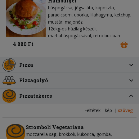
Hamburger
húspogácsa
jégsaláta
káposzta
paradicsom
uborka
lilahagyma
ketchup
mustár
majonéz
12dkg-os házilag készült
marhahúspogácsával, retro buciban
4 880 Ft
Pizza
Pizzagolyó
Pizzatekercs
Feltétek:
kép
szöveg
Stromboli Vegetariana
mozzarella sajt
brokkoli
kukorica
gomba