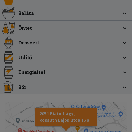
Saláta
Öntet
Desszert
Üdítő
Energiaital
Sör
2051 Biatorbágy,
Kossuth Lajos utca 1./a