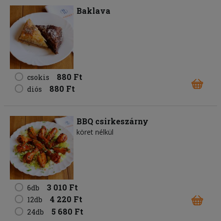
Baklava
880 Ft
csokis
880 Ft
diós
BBQ csirkeszárny
köret nélkül
3 010 Ft
6db
4 220 Ft
12db
5 680 Ft
24db