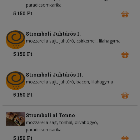
paradicsomkarika
5 150 Ft
Stromboli Juhtúrós I.
mozzarella sajt
juhtúró
csirkemell
lilahagyma
5 150 Ft
Stromboli Juhtúrós II.
mozzarella sajt
juhtúró
bacon
lilahagyma
5 150 Ft
Stromboli al Tonno
mozzarella sajt
tonhal
olívabogyó
paradicsomkarika
5 150 Ft