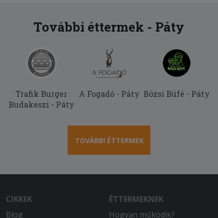
2025-06-25 - Margit:
Kivàlo pizza. Kicsit a kiszállítás lehetne
További éttermek - Páty
gyorsabb de még belefér...
Trafik Burger
A Fogadó - Páty
Bözsi Büfé - Páty
Budakeszi - Páty
TOVÁBBI ÉTTERMEK
CIKKEK
ÉTTERMEKNEK
Blog
Hogyan működik?