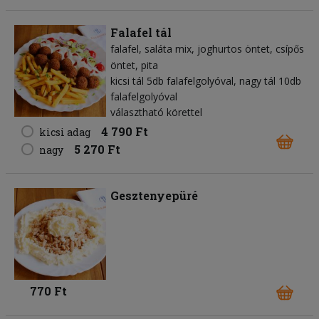
Falafel tál
falafel
saláta mix
joghurtos öntet
csípős
öntet
pita
kicsi tál 5db falafelgolyóval, nagy tál 10db
falafelgolyóval
választható körettel
4 790 Ft
kicsi adag
5 270 Ft
nagy
Gesztenyepüré
770 Ft