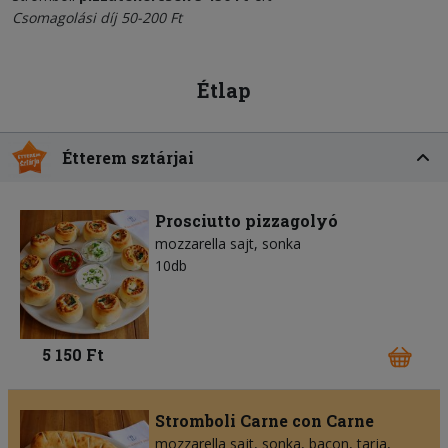
Csomagolási díj 50-200 Ft
Étlap
Étterem sztárjai
Prosciutto pizzagolyó
mozzarella sajt
sonka
10db
5 150 Ft
Stromboli Carne con Carne
mozzarella sajt
sonka
bacon
tarja