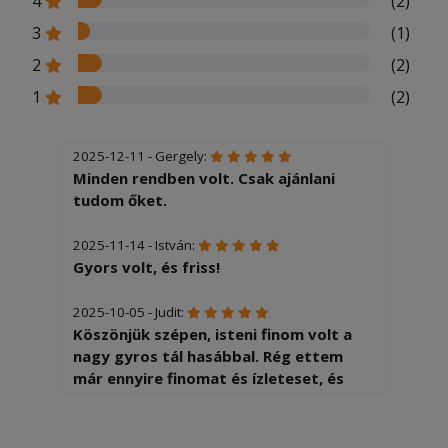
4
(2)
3
(1)
2
(2)
1
(2)
2025-12-11 - Gergely:
Minden rendben volt. Csak ajánlani
tudom őket.
2025-11-14 - István:
Gyors volt, és friss!
2025-10-05 - Judit:
Köszönjük szépen, isteni finom volt a
nagy gyros tál hasábbal. Rég ettem
már ennyire finomat és ízleteset, és
valóban nagy adag volt. A hasáb is
sózott volt, ami manapság ritka.