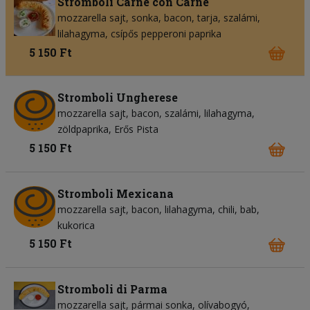
Stromboli Carne con Carne
mozzarella sajt
sonka
bacon
tarja
szalámi
lilahagyma
csípős pepperoni paprika
5 150 Ft
Stromboli Ungherese
mozzarella sajt
bacon
szalámi
lilahagyma
zöldpaprika
Erős Pista
5 150 Ft
Stromboli Mexicana
mozzarella sajt
bacon
lilahagyma
chili
bab
kukorica
5 150 Ft
Stromboli di Parma
mozzarella sajt
pármai sonka
olívabogyó