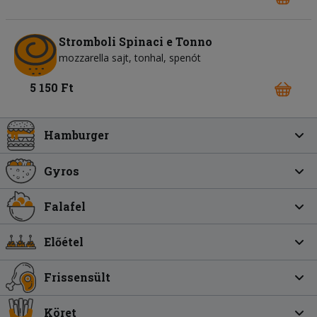
Stromboli Spinaci e Tonno
mozzarella sajt
tonhal
spenót
5 150 Ft
Hamburger
Gyros
Falafel
Előétel
Frissensült
Köret