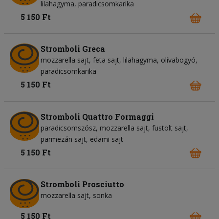
lilahagyma
paradicsomkarika
5 150 Ft
Stromboli Greca
mozzarella sajt
feta sajt
lilahagyma
olívabogyó
paradicsomkarika
5 150 Ft
Stromboli Quattro Formaggi
paradicsomszósz
mozzarella sajt
füstölt sajt
parmezán sajt
edami sajt
5 150 Ft
Stromboli Prosciutto
mozzarella sajt
sonka
5 150 Ft