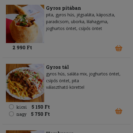
Gyros pitában
pita
gyros hús
jégsaláta
káposzta
paradicsom
uborka
lilahagyma
joghurtos öntet
csípős öntet
2 990 Ft
Gyros tál
gyros hús
saláta mix
joghurtos öntet
csípős öntet
pita
választható körettel
5 150 Ft
kicsi
5 750 Ft
nagy