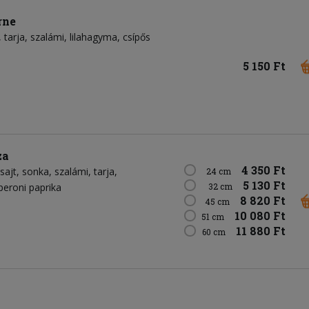
rne
tarja
szalámi
lilahagyma
csípős
5 150 Ft
za
4 350 Ft
sajt
sonka
szalámi
tarja
24 cm
5 130 Ft
peroni paprika
32 cm
8 820 Ft
45 cm
10 080 Ft
51 cm
11 880 Ft
60 cm