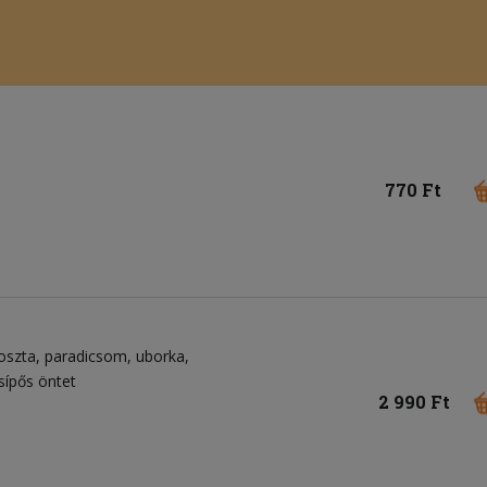
770 Ft
oszta
paradicsom
uborka
sípős öntet
2 990 Ft