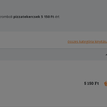
Stromboli
pizzatekercsek
5 150 Ft
-ért
összes kategória kinyitás
5 150 Ft