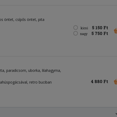
os öntet
csípős öntet
pita
5 150 Ft
kicsi
5 750 Ft
nagy
zta
paradicsom
uborka
lilahagyma
4 880 Ft
hahúspogácsával, retro buciban