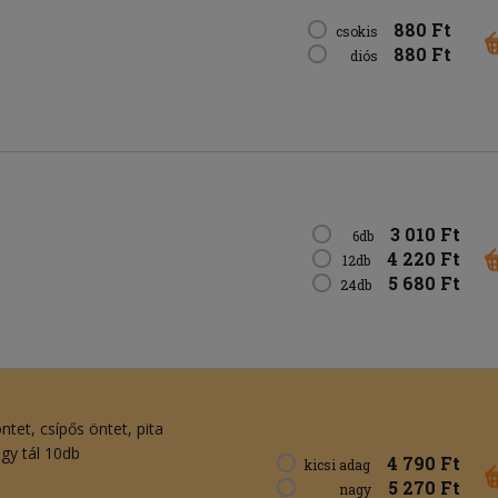
880 Ft
csokis
880 Ft
diós
3 010 Ft
6db
4 220 Ft
12db
5 680 Ft
24db
öntet
csípős öntet
pita
agy tál 10db
4 790 Ft
kicsi adag
5 270 Ft
nagy