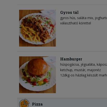
Gyros tál
gyros hús
saláta mix
joghurt
választható körettel
Hamburger
húspogácsa
jégsaláta
kápos
ketchup
mustár
majonéz
12dkg-os házilag készült mar
Pizza