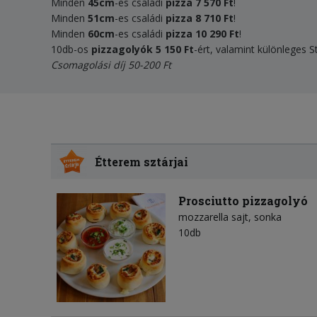
Minden
45cm
-es családi
pizza
7 570 Ft
!
Minden
51cm
-es családi
pizza
8 710 Ft
!
Minden
60cm
-es családi
pizza
10 290 Ft
!
10db-os
pizzagolyók 5 150 Ft
-ért, valamint különleges 
Csomagolási díj 50-200 Ft
Étterem sztárjai
Prosciutto pizzagolyó
mozzarella sajt
sonka
10db