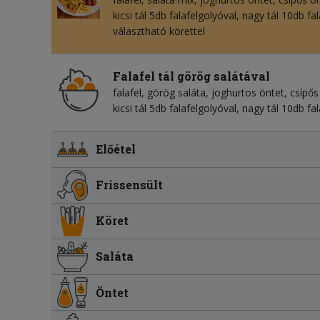
kicsi tál 5db falafelgolyóval, nagy tál 10db fa
választható körettel
Falafel tál görög salátával
falafel
görög saláta
joghurtos öntet
csípős
kicsi tál 5db falafelgolyóval, nagy tál 10db fa
Előétel
Frissensült
Köret
Saláta
Öntet