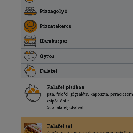
Pizzagolyó
Pizzatekercs
Hamburger
Gyros
Falafel
Falafel pitában
pita
falafel
jégsaláta
káposzta
paradicsom
csípős öntet
5db falafelgolyóval
Falafel tál
falafel
saláta mix
joghurtos öntet
csípős ö