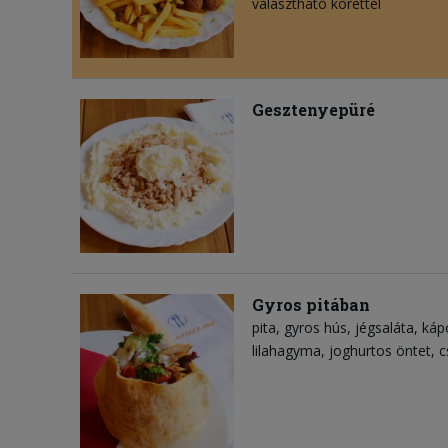
választható körettel
Gesztenyepüré
Gyros pitában
pita
gyros hús
jégsaláta
káp
lilahagyma
joghurtos öntet
c