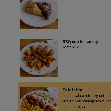
BBQ csirkeszárny
köret nélkül
Falafel tál
falafel
saláta mix
joghurtos 
kicsi tál 5db falafelgolyóval, n
falafelgolyóval