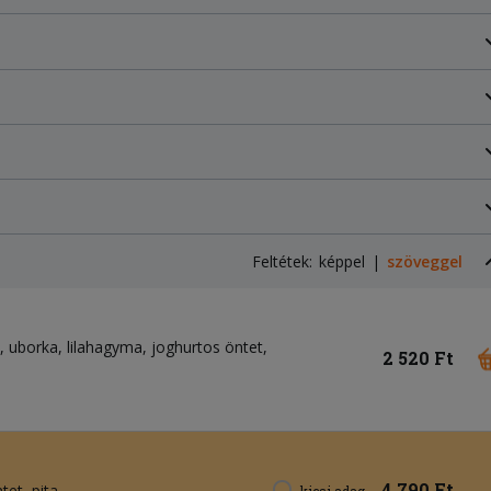
Feltétek:
képpel
szöveggel
uborka
lilahagyma
joghurtos öntet
2 520 Ft
4 790 Ft
ntet
pita
kicsi adag