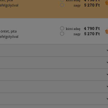
5 270 Ft
lafelgolyóval
nagy
4 790 Ft
kicsi adag
 öntet
pita
5 270 Ft
nagy
lafelgolyóval