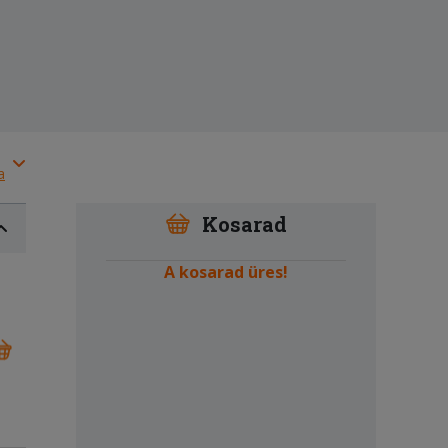
a
Kosarad
A kosarad üres!