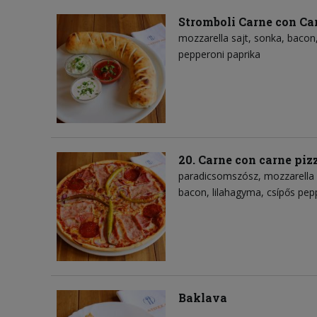
Stromboli Carne con Ca
mozzarella sajt
sonka
bacon
pepperoni paprika
20. Carne con carne piz
paradicsomszósz
mozzarella 
bacon
lilahagyma
csípős pep
Baklava