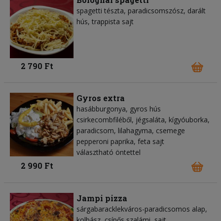
spagetti tészta, paradicsomszósz, darált
hús, trappista sajt
2 790 Ft
Gyros extra
hasábburgonya, gyros hús
csirkecombfiléből, jégsaláta, kígyóuborka,
paradicsom, lilahagyma, csemege
pepperoni paprika, feta sajt
választható öntettel
2 990 Ft
Jampi pizza
sárgabaracklekváros-paradicsomos alap,
kolbász, csípős szalámi, sajt