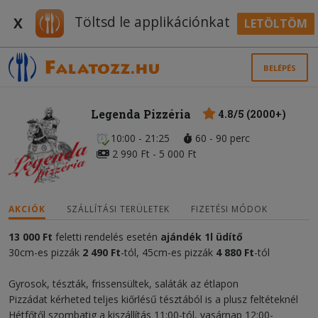
Töltsd le applikációnkat
X
LETÖLTÖM
BELÉPÉS
Legenda Pizzéria
4.8/5 (2000+)
10:00 - 21:25
60 - 90 perc
2 990 Ft - 5 000 Ft
AKCIÓK
SZÁLLÍTÁSI TERÜLETEK
FIZETÉSI MÓDOK
13 000 Ft
feletti rendelés esetén
ajándék
1l üdítő
30cm-es pizzák
2 490 Ft
-tól, 45cm-es pizzák
4 880 Ft
-tól
Gyrosok, tészták, frissensültek, saláták az étlapon
Pizzádat kérheted teljes kiőrlésű tésztából is a plusz feltéteknél
Hétfőtől szombatig a kiszállítás 11:00-tól, vasárnap 12:00-