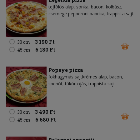
tejfölös alap, sonka, bacon, kolbász,
csemege pepperoni paprika, trappista sajt
3 190 Ft
30 cm
6 180 Ft
45 cm
Popeye pizza
fokhagymás sajtkrémes alap, bacon,
spenót, tükörtojás, trappista sajt
3 490 Ft
30 cm
6 680 Ft
45 cm
Bolognai spagetti