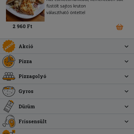
füstölt sajtos kruton
választható öntettel
2 960 Ft
Akció
Pizza
Pizzagolyó
Gyros
Dürüm
Frissensült