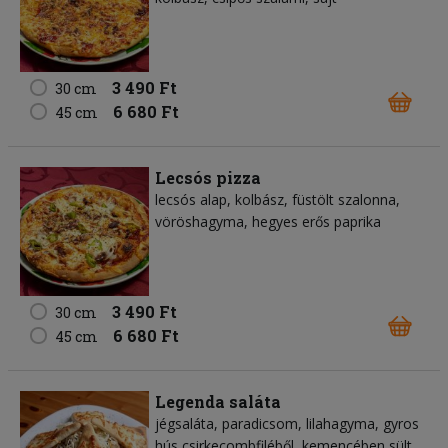
3 490 Ft
30 cm
6 680 Ft
45 cm
Lecsós pizza
lecsós alap, kolbász, füstölt szalonna,
vöröshagyma, hegyes erős paprika
3 490 Ft
30 cm
6 680 Ft
45 cm
Legenda saláta
jégsaláta, paradicsom, lilahagyma, gyros
hús csirkecombfiléből, kemencében sült