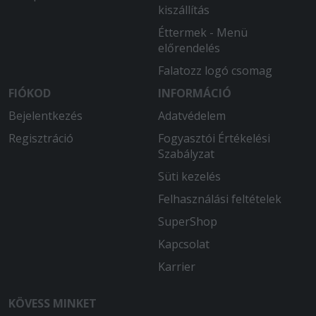
kiszállítás
2025-07-31 - :
Teljesen elégedett voltam.
Éttermek - Menü
előrendelés
2025-06-18 - Gyöngyvér:
Falatozz logó csomag
Mindig finom, gyors, kifogástalan.
FIÓKOD
INFORMÁCIÓ
2025-06-02 - Liliána:
Bejelentkezés
Adatvédelem
Sokat kellett várnom, de a futárral és
az étellel meg voltam elégedve
Regisztráció
Fogyasztói Értékelési
Szabályzat
Süti kezelés
Felhasználási feltételek
SuperShop
Kapcsolat
Karrier
KÖVESS MINKET