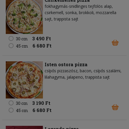
fokhagymás-snidlinges tejfölös alap,
csirkemell, sonka, brokkoli, mozzarella
sajt, trappista sajt
3 490 Ft
30 cm
6 680 Ft
45 cm
Isten ostora pizza
csípős pizzaszósz, bacon, csípős szalámi,
lilahagyma, jalapeno, trappista sajt
3 190 Ft
30 cm
6 680 Ft
45 cm
Legenda pizza