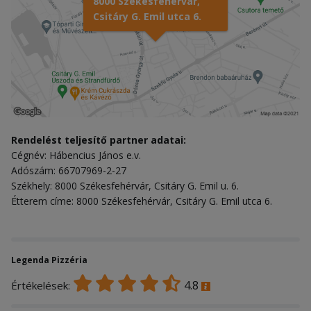
8000 Székesfehérvár,
Csitáry G. Emil utca 6.
Rendelést teljesítő partner adatai:
Cégnév: Hábencius János e.v.
Adószám: 66707969-2-27
Székhely: 8000 Székesfehérvár, Csitáry G. Emil u. 6.
Étterem címe: 8000 Székesfehérvár, Csitáry G. Emil utca 6.
Legenda Pizzéria
4.8
Értékelések: