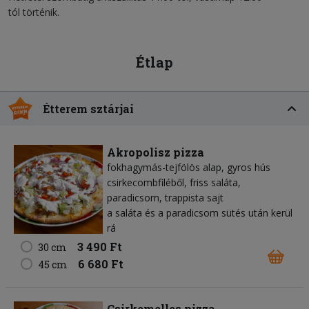
tól történik.
Étlap
Étterem sztárjai
Akropolisz pizza
fokhagymás-tejfölös alap, gyros hús
csirkecombfiléből, friss saláta,
paradicsom, trappista sajt
a saláta és a paradicsom sütés után kerül
rá
3 490 Ft
30 cm
6 680 Ft
45 cm
Csirkemelles pizza