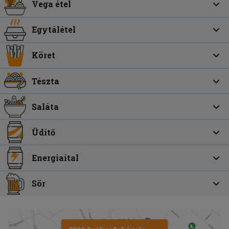
Vega étel
Egytálétel
Köret
Tészta
Saláta
Üdítő
Energiaital
Sör