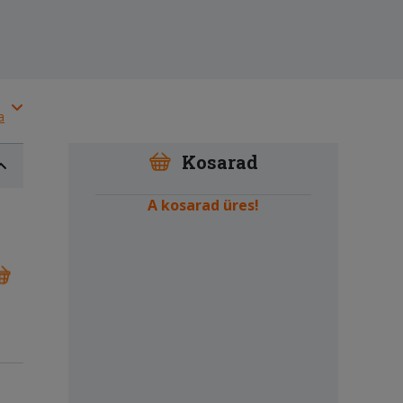
a
Kosarad
A kosarad üres!