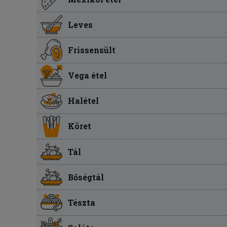
Leves
Frissensült
Vega étel
Halétel
Köret
Tál
Bőségtál
Tészta