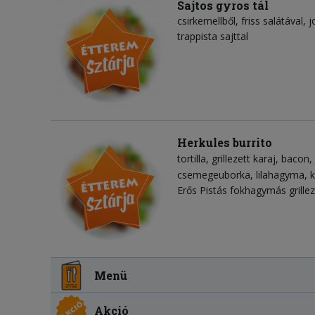
Sajtos gyros tál
csirkemellből, friss salátával,
trappista sajttal
Herkules burrito
tortilla
grillezett karaj
bacon
csemegeuborka
lilahagyma
Erős Pistás fokhagymás grilleze
Menü
Akció