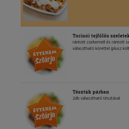
Torinói tejfölös szelete
rántott csirkemell és rántott se
választható körettel (plusz köl
Tészták párban
2db választható tésztával