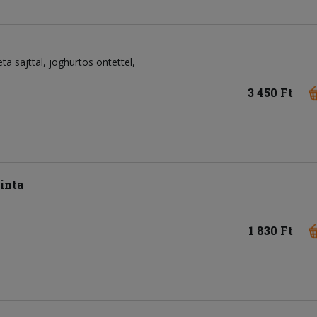
feta sajttal, joghurtos öntettel,
3 450 Ft
inta
1 830 Ft