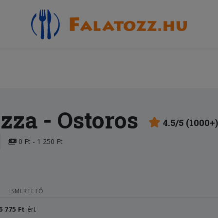
izza
- Ostoros
4.5/5 (1000+)
0 Ft - 1 250 Ft
ISMERTETŐ
6 775 Ft
-ért