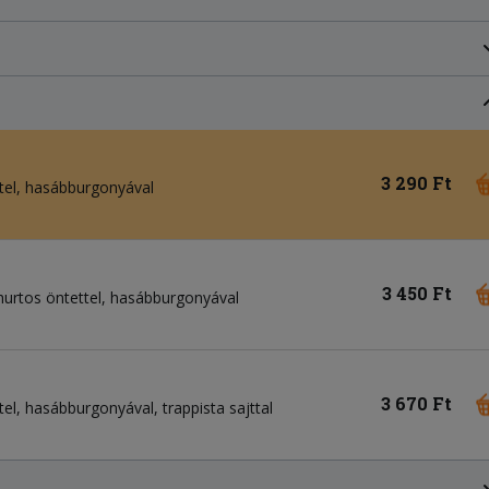
3 290 Ft
ettel, hasábburgonyával
3 450 Ft
joghurtos öntettel, hasábburgonyával
3 670 Ft
ttel, hasábburgonyával, trappista sajttal