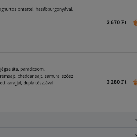
 joghurtos öntettel, hasábburgonyával,
3 670 Ft
jégsaláta
paradicsom
krémsajt
cheddar sajt
samurai szósz
3 280 Ft
tt karajjal, dupla tésztával