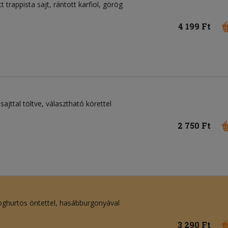
tt trappista sajt, rántott karfiol, görög
4 199 Ft
sajttal töltve, választható körettel
2 750 Ft
, joghurtos öntettel, hasábburgonyával
3 290 Ft