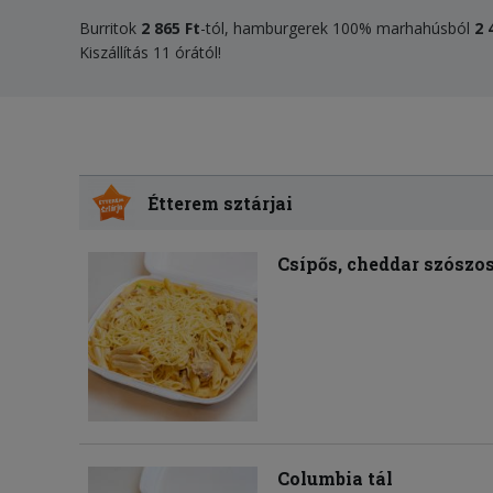
Burritok
2 865 Ft
-tól, hamburgerek 100% marhahúsból
2 
Kiszállítás 11 órától!
Étterem sztárjai
Csípős, cheddar szószo
Columbia tál