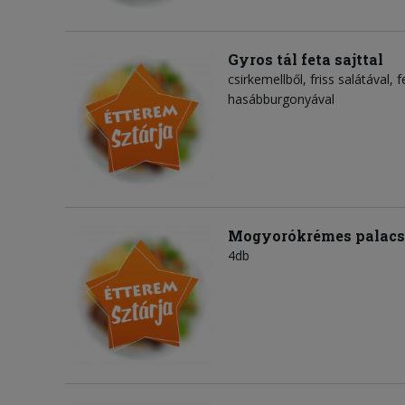
Gyros tál feta sajttal
csirkemellből, friss salátával, 
hasábburgonyával
Mogyorókrémes palacs
4db