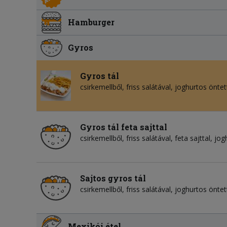
Hamburger
Gyros
Gyros tál
csirkemellből, friss salátával, joghurtos önt
Gyros tál feta sajttal
csirkemellből, friss salátával, feta sajttal, 
Sajtos gyros tál
csirkemellből, friss salátával, joghurtos önte
Mexikói étel