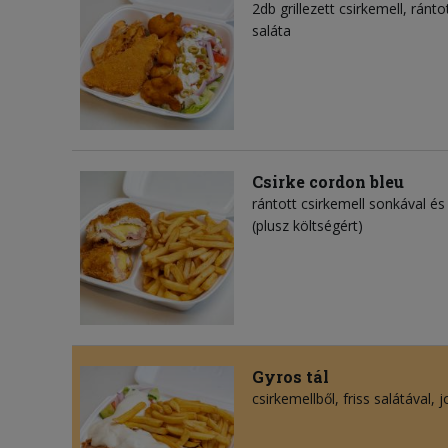
2db grillezett csirkemell, ránto
saláta
Csirke cordon bleu
rántott csirkemell sonkával és 
(plusz költségért)
Gyros tál
csirkemellből, friss salátával