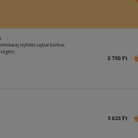
k
rtéskaraj tejföllel-sajttal borítva,
tségért)
2 750 Ft
5 625 Ft