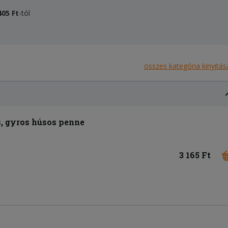
405 Ft
-tól
összes kategória kinyitás
s, gyros húsos penne
3 165 Ft