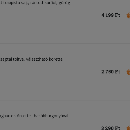
tt trappista sajt, rántott karfiol, görög
4 199 Ft
sajttal töltve, választható körettel
2 750 Ft
, joghurtos öntettel, hasábburgonyával
3 290 Ft