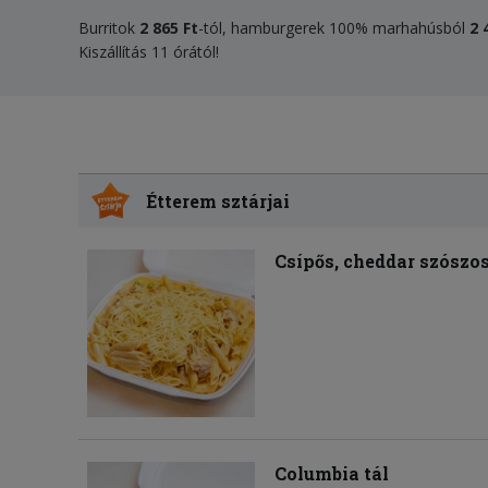
Burritok
2 865 Ft
-tól, hamburgerek 100% marhahúsból
2 
Kiszállítás 11 órától!
Étterem sztárjai
Csípős, cheddar szószo
Columbia tál