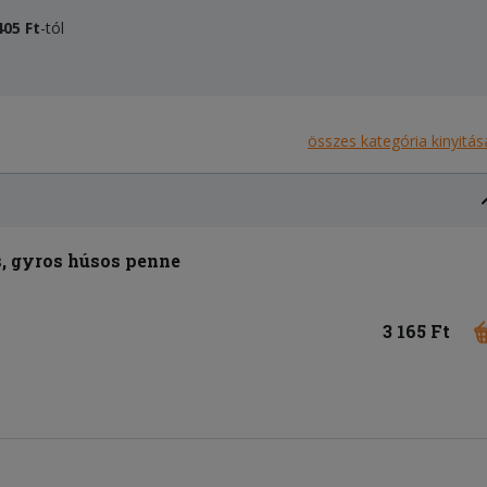
405 Ft
-tól
összes kategória kinyitás
s, gyros húsos penne
3 165 Ft