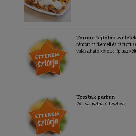
Torinói tejfölös szelete
rántott csirkemell és rántott se
választható körettel (plusz köl
Tészták párban
2db választható tésztával