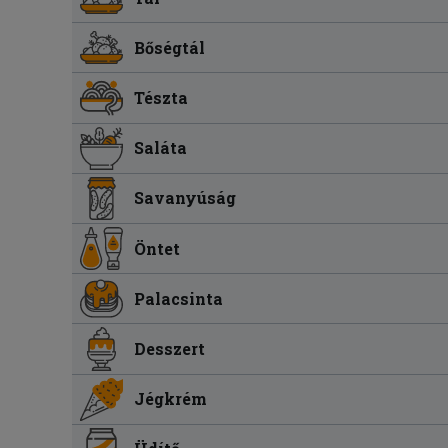
Bőségtál
Tészta
Saláta
Savanyúság
Öntet
Palacsinta
Desszert
Jégkrém