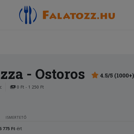
izza
- Ostoros
4.5/5 (1000+)
c
0 Ft - 1 250 Ft
ISMERTETŐ
6 775 Ft
-ért