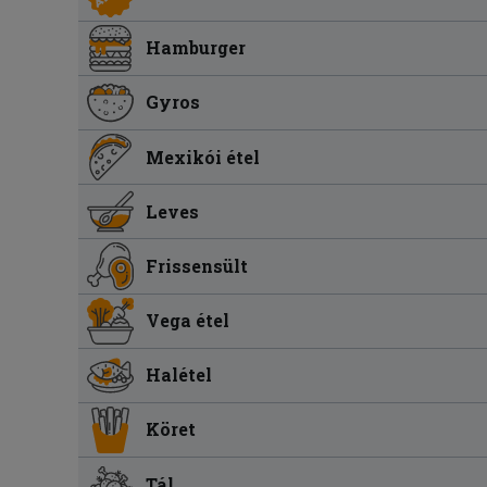
Hamburger
Gyros
Mexikói étel
Leves
Frissensült
Vega étel
Halétel
Köret
Tál