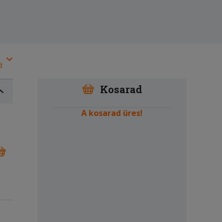
a
Kosarad
A kosarad üres!