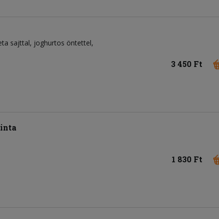
feta sajttal, joghurtos öntettel,
3 450 Ft
inta
1 830 Ft