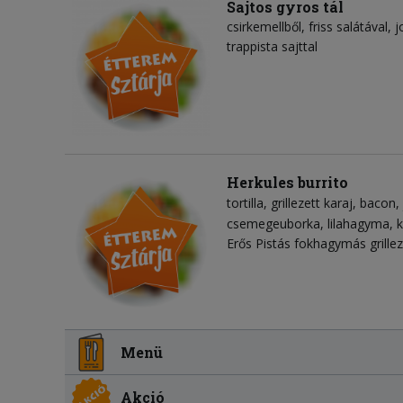
Sajtos gyros tál
csirkemellből, friss salátával,
trappista sajttal
Herkules burrito
tortilla
grillezett karaj
bacon
csemegeuborka
lilahagyma
Erős Pistás fokhagymás grilleze
Menü
Akció