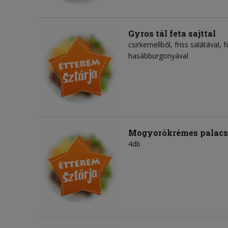
Gyros tál feta sajttal
csirkemellből, friss salátával, 
hasábburgonyával
Mogyorókrémes palacs
4db