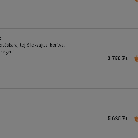
k
rtéskaraj tejföllel-sajttal borítva,
tségért)
2 750 Ft
5 625 Ft