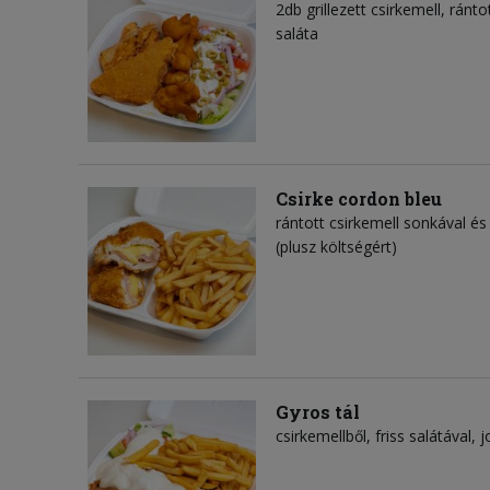
2db grillezett csirkemell, ránto
saláta
Csirke cordon bleu
rántott csirkemell sonkával és 
(plusz költségért)
Gyros tál
csirkemellből, friss salátával