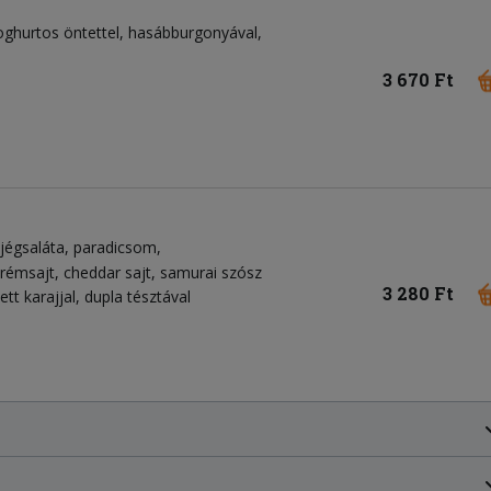
 joghurtos öntettel, hasábburgonyával,
3 670 Ft
jégsaláta
paradicsom
krémsajt
cheddar sajt
samurai szósz
3 280 Ft
tt karajjal, dupla tésztával