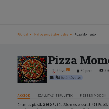
Főoldal
Nyírpazony ételrendelés
Pizza Momento
Pizza Mom
Zárva
60 perc
3 5
Élő futárkövetés
AKCIÓK
SZÁLLÍTÁSI TERÜLETEK
FIZETÉSI MÓDOK
24cm-es pizzák
2 930 Ft
-tól, 28cm-es pizzák
3 478 Ft
-tól