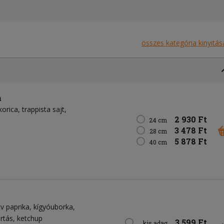
összes kategória kinyitás
a
korica
trappista sajt
2 930 Ft
24 cm
3 478 Ft
28 cm
5 878 Ft
40 cm
tv paprika
kígyóuborka
rtás
ketchup
3 599 Ft
kis adag