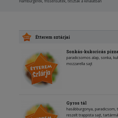
Hamburgerek, frissensültek, tészták a kínálatban
Étterem sztárjai
Sonkás-kukoricás pizz
paradicsomos alap
sonka
ku
mozzarella sajt
Gyros tál
hasábburgonya
paradicsom
reszelt trappista sajt
tartármá