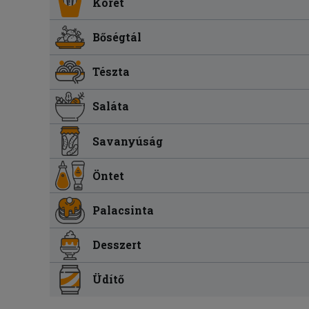
Köret
Bőségtál
Tészta
Saláta
Savanyúság
Öntet
Palacsinta
Desszert
Üdítő