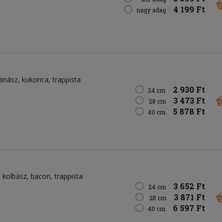
4 199 Ft
nagy adag
anász
kukorica
trappista
2 930 Ft
24 cm
3 473 Ft
28 cm
5 878 Ft
40 cm
kolbász
bacon
trappista
3 652 Ft
24 cm
3 871 Ft
28 cm
6 597 Ft
40 cm