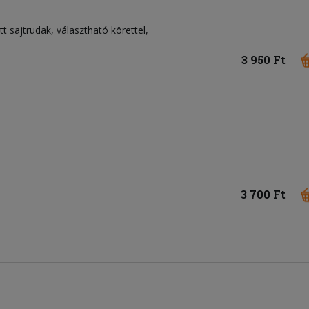
tt sajtrudak, választható körettel,
3 950 Ft
3 700 Ft