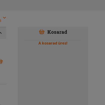
a
Kosarad
A kosarad üres!