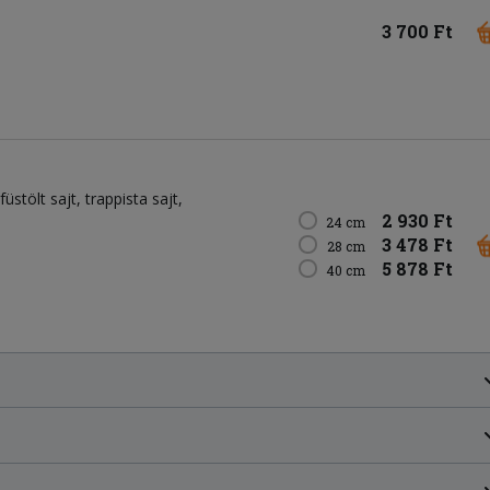
3 700 Ft
füstölt sajt
trappista sajt
2 930 Ft
24 cm
3 478 Ft
28 cm
5 878 Ft
40 cm