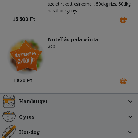
szelet rakott csirkemell, 50dkg rizs, 50dkg
hasábburgonya
15 500 Ft
Nutellás palacsinta
3db
1 830 Ft
Hamburger
Gyros
Hot-dog