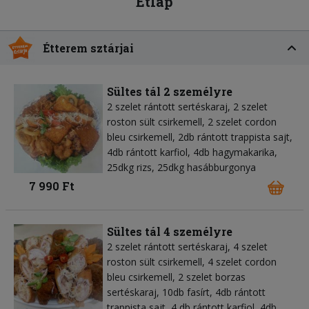
Étlap
Étterem sztárjai
Sültes tál 2 személyre
2 szelet rántott sertéskaraj, 2 szelet
roston sült csirkemell, 2 szelet cordon
bleu csirkemell, 2db rántott trappista sajt,
4db rántott karfiol, 4db hagymakarika,
25dkg rizs, 25dkg hasábburgonya
7 990 Ft
Sültes tál 4 személyre
2 szelet rántott sertéskaraj, 4 szelet
roston sült csirkemell, 4 szelet cordon
bleu csirkemell, 2 szelet borzas
sertéskaraj, 10db fasírt, 4db rántott
trappista sajt, 4 db rántott karfiol, 4db