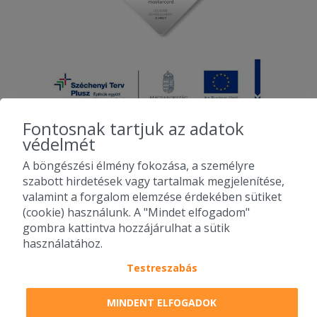
Fontosnak tartjuk az adatok
védelmét
A böngészési élmény fokozása, a személyre
2010-2026 Copyright - Falatozz.hu - Diston-line Kft.
szabott hirdetések vagy tartalmak megjelenítése,
valamint a forgalom elemzése érdekében sütiket
Pizza, gyros, hamburger, menük kedvező áron, egy helyen az összes
(cookie) használunk. A "Mindet elfogadom"
étterem ajánlata.
gombra kattintva hozzájárulhat a sütik
használatához.
Testreszabás
MINDENT ELFOGADOK