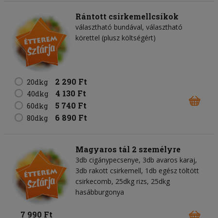
Rántott csirkemellcsíkok
választható bundával, választható
körettel (plusz költségért)
2 290 Ft
20dkg
4 130 Ft
40dkg
5 740 Ft
60dkg
6 890 Ft
80dkg
Magyaros tál 2 személyre
3db cigánypecsenye, 3db avaros karaj,
3db rakott csirkemell, 1db egész töltött
csirkecomb, 25dkg rizs, 25dkg
hasábburgonya
7 990 Ft