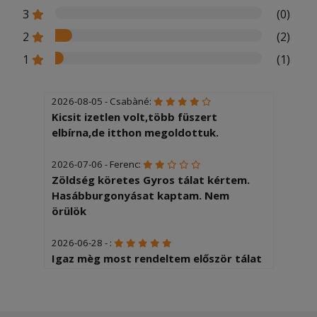
3
(0)
2
(2)
1
(1)
2026-08-05 - Csabàné:
Kicsit izetlen volt,több füszert
elbírna,de itthon megoldottuk.
2026-07-06 - Ferenc:
Zöldség köretes Gyros tálat kértem.
Hasábburgonyásat kaptam. Nem
örülök
2026-06-28 - :
Igaz mèg most rendeltem először tálat
erről a helyről.De meglepően elègedett
voltam mind a mennyisèggel,mind az
adaggal.