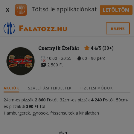
Töltsd le applikációnkat
X
LETÖLTÖM
BELÉPÉS
Csernyik Ételbár
4.4/5 (30+)
10:00 - 20:55
60 - 90 perc
2 500 Ft
AKCIÓK
SZÁLLÍTÁSI TERÜLETEK
FIZETÉSI MÓDOK
24cm-es pizzák
2 860
Ft
-tól, 32cm-es pizzák
4 240
Ft
-tól, 50cm-
es pizzák
5 390
Ft
-tól
Hamburgerek, gyrosok, frissensültek a kínálatban