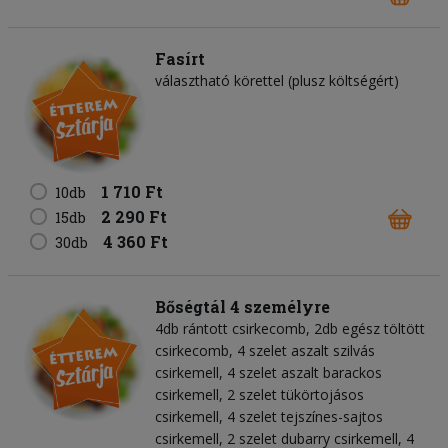
Fasírt
választható körettel (plusz költségért)
1 710 Ft
10db
2 290 Ft
15db
4 360 Ft
30db
Bőségtál 4 személyre
4db rántott csirkecomb, 2db egész töltött
csirkecomb, 4 szelet aszalt szilvás
csirkemell, 4 szelet aszalt barackos
csirkemell, 2 szelet tükörtojásos
csirkemell, 4 szelet tejszínes-sajtos
csirkemell, 2 szelet dubarry csirkemell, 4