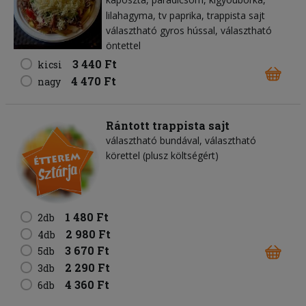
lilahagyma
tv paprika
trappista sajt
választható gyros hússal, választható
öntettel
3 440 Ft
kicsi
4 470 Ft
nagy
Rántott trappista sajt
választható bundával, választható
körettel (plusz költségért)
1 480 Ft
2db
2 980 Ft
4db
3 670 Ft
5db
2 290 Ft
3db
4 360 Ft
6db