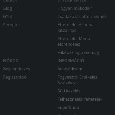
étel meleg és gyorsan szállították ki.
Köszönjük!
Blog
Hogyan működik?
GYIK
Csatlakozás éttermeknek
2025-08-05 - Katalin:
A megrendelt sültestál frissen forrón
Receptek
Éttermek - Azonnali
érkezett, 1 órán belül ki is szállították.
kiszállítás
Éttermek - Menü
2025-07-23 - Horeczky:
előrendelés
Nagyon finom, bőséges és meleg volt
az étel, remek árérték arány, az
Falatozz logó csomag
ajándék somlói isteni volt, a futár pedig
FIÓKOD
INFORMÁCIÓ
kedves. Mindennel meg voltunk
Bejelentkezés
Adatvédelem
elégedve! Külön örülök, hogy a
megyeszékhelytől kicsit távolabbra is
Regisztráció
Fogyasztói Értékelési
szállít az ételbár, ez hiánypótló
Szabályzat
vállalkozás! )
Süti kezelés
2025-07-21 - Tiborné:
Felhasználási feltételek
A megrendelés pontosan, időben
SuperShop
érkezett. Az étel friss, meleg volt.
Maximálisan elégedett vagyok.