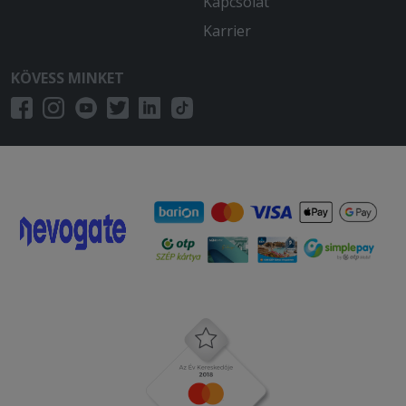
Kapcsolat
Karrier
KÖVESS MINKET