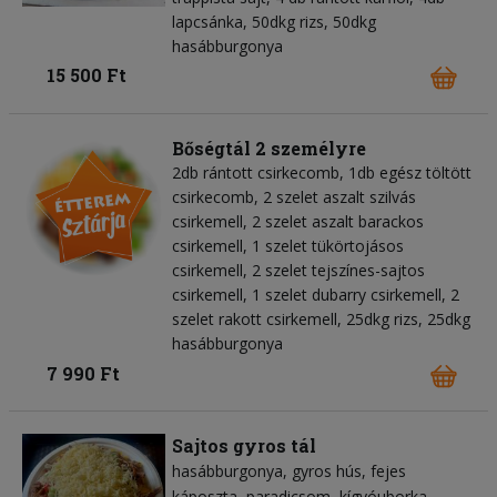
lapcsánka, 50dkg rizs, 50dkg
hasábburgonya
15 500 Ft
Bőségtál 2 személyre
2db rántott csirkecomb, 1db egész töltött
csirkecomb, 2 szelet aszalt szilvás
csirkemell, 2 szelet aszalt barackos
csirkemell, 1 szelet tükörtojásos
csirkemell, 2 szelet tejszínes-sajtos
csirkemell, 1 szelet dubarry csirkemell, 2
szelet rakott csirkemell, 25dkg rizs, 25dkg
hasábburgonya
7 990 Ft
Sajtos gyros tál
hasábburgonya
gyros hús
fejes
káposzta
paradicsom
kígyóuborka