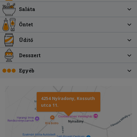
Saláta
Öntet
Üdítő
Desszert
Egyéb
4254 Nyíradony, Kossuth
utca 11.