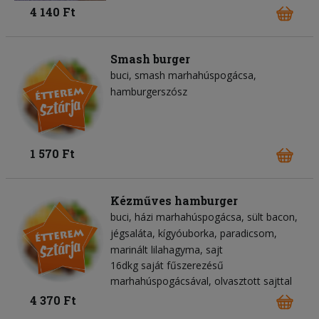
4 140 Ft
Smash burger
buci
smash marhahúspogácsa
hamburgerszósz
1 570 Ft
Kézműves hamburger
buci
házi marhahúspogácsa
sült bacon
jégsaláta
kígyóuborka
paradicsom
marinált lilahagyma
sajt
16dkg saját fűszerezésű
marhahúspogácsával, olvasztott sajttal
4 370 Ft