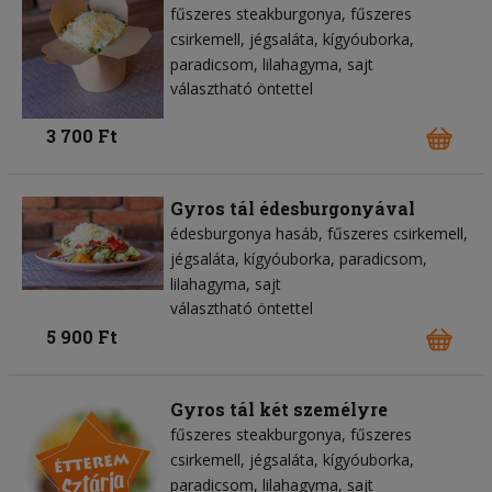
fűszeres steakburgonya
fűszeres
csirkemell
jégsaláta
kígyóuborka
paradicsom
lilahagyma
sajt
választható öntettel
3 700 Ft
Gyros tál édesburgonyával
édesburgonya hasáb
fűszeres csirkemell
jégsaláta
kígyóuborka
paradicsom
lilahagyma
sajt
választható öntettel
5 900 Ft
Gyros tál két személyre
fűszeres steakburgonya
fűszeres
csirkemell
jégsaláta
kígyóuborka
paradicsom
lilahagyma
sajt