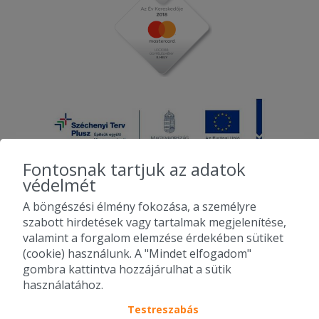
Fontosnak tartjuk az adatok
védelmét
A böngészési élmény fokozása, a személyre
2010-2026 Copyright - Falatozz.hu - Diston-line Kft.
szabott hirdetések vagy tartalmak megjelenítése,
valamint a forgalom elemzése érdekében sütiket
Pizza, gyros, hamburger, menük kedvező áron, egy helyen az összes
(cookie) használunk. A "Mindet elfogadom"
étterem ajánlata.
gombra kattintva hozzájárulhat a sütik
használatához.
Testreszabás