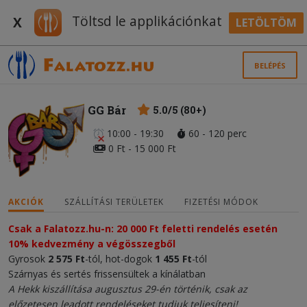
Töltsd le applikációnkat
X
LETÖLTÖM
BELÉPÉS
GG Bár
5.0/5 (80+)
10:00 - 19:30
60 - 120 perc
0 Ft - 15 000 Ft
AKCIÓK
SZÁLLÍTÁSI TERÜLETEK
FIZETÉSI MÓDOK
Csak a Falatozz.hu-n: 20 000 Ft feletti rendelés esetén
10% kedvezmény a végösszegből​
Gyrosok
2 575 Ft
-tól, hot-dogok
1 455 Ft
-tól
Szárnyas és sertés frissensültek a kínálatban
A Hekk kiszállítása augusztus 29-én történik, csak az
előzetesen leadott rendeléseket tudjuk teljesíteni!