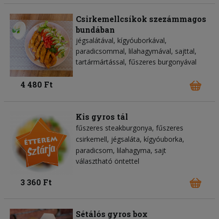
Csirkemellcsíkok szezámmagos
bundában
jégsalátával, kígyóuborkával,
paradicsommal, lilahagymával, sajttal,
tartármártással, fűszeres burgonyával
4 480 Ft
Kis gyros tál
fűszeres steakburgonya
fűszeres
csirkemell
jégsaláta
kígyóuborka
paradicsom
lilahagyma
sajt
választható öntettel
3 360 Ft
Sétálós gyros box