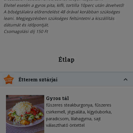
Elvitel esetén a gyros pita, kifli, tortilla 10perc után átvehető!
A bőségtálakra előrendelést 48 órával korábban szükséges
leani. Megjegyzésben szükséges feltüntetni a kiszállítás
dátumát és időpontját.
Csomagolási díj 150 Ft
Étlap
Étterem sztárjai
Gyros tál
fűszeres steakburgonya
fűszeres
csirkemell
jégsaláta
kígyóuborka
paradicsom
lilahagyma
sajt
választható öntettel