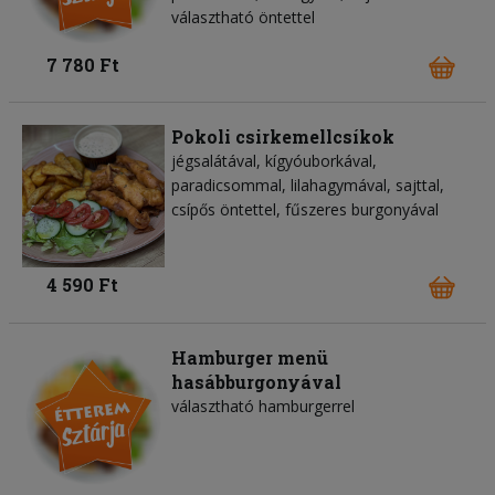
választható öntettel
7 780 Ft
Pokoli csirkemellcsíkok
jégsalátával, kígyóuborkával,
paradicsommal, lilahagymával, sajttal,
csípős öntettel, fűszeres burgonyával
4 590 Ft
Hamburger menü
hasábburgonyával
választható hamburgerrel