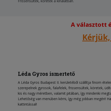
Frissensültek, köretek a kínálatban.
A választott
Kérjük,
Léda Gyros ismertető
A Léda Gyros Budapest II. kerületéből szállítja finom étel
szerepelnek gyrosok, falafelek, frissensültek, köretek, üdít
kis és nagy méretben, valamit pitában, így mindenki megt
Lehetőség van menüben kérni, így még jobban megéri! Ha
kattintással!