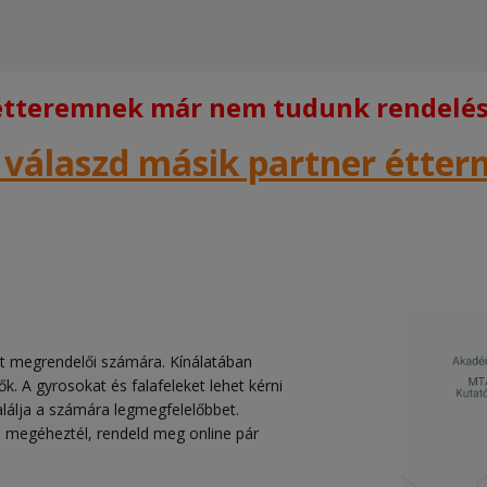
 étteremnek már nem tudunk rendelést
 válaszd másik partner étte
eit megrendelői számára. Kínálatában
ők. A gyrosokat és falafeleket lehet kérni
alálja a számára legmegfelelőbbet.
 megéheztél, rendeld meg online pár