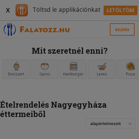
Töltsd le applikációnkat
X
LETÖLTÖM
BELÉPÉS
Mit szeretnél enni?
Desszert
Gyros
Hamburger
Leves
Pizza
Ételrendelés Nagyegyháza
éttermeiből