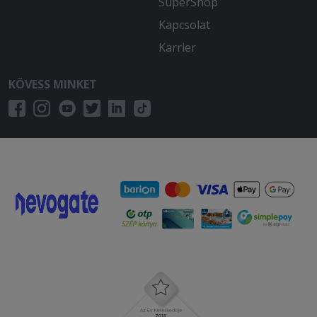
SuperShop
Kapcsolat
Karrier
KÖVESS MINKET