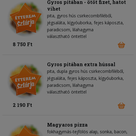
Gyros pitában - ötöt fizet, hatot
vihet
pita
gyros hús csirkecombfiléből
jégsaláta
kígyóuborka
fejes káposzta
paradicsom
lilahagyma
választható öntettel
8 750 Ft
Gyros pitában extra hússal
pita
dupla gyros hús csirkecombfiléből
jégsaláta
fejes káposzta
kígyóuborka
paradicsom
lilahagyma
választható öntettel
2 190 Ft
Magyaros pizza
fokhagymás-tejfölös alap
sonka
bacon