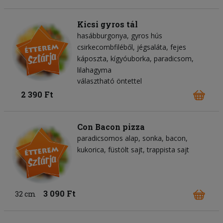
Kicsi gyros tál
hasábburgonya
gyros hús
csirkecombfiléből
jégsaláta
fejes
káposzta
kígyóuborka
paradicsom
lilahagyma
választható öntettel
2 390 Ft
Con Bacon pizza
paradicsomos alap
sonka
bacon
kukorica
füstölt sajt
trappista sajt
3 090 Ft
32 cm