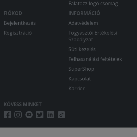
Falatozz logó csomag
egy kontaktgrillbe, mert sületlen a
tésztája.
FIÓKOD
INFORMÁCIÓ
Bejelentkezés
Adatvédelem
Regisztráció
Fogyasztói Értékelési
Szabályzat
Süti kezelés
Felhasználási feltételek
SuperShop
Kapcsolat
Karrier
KÖVESS MINKET