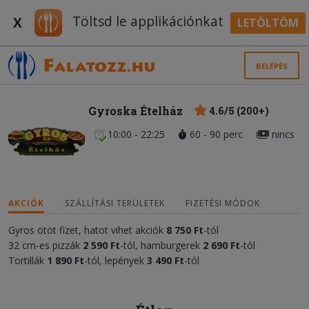
Töltsd le applikációnkat
X
LETÖLTÖM
BELÉPÉS
Gyroska Ételház
4.6/5 (200+)
10:00 - 22:25
60 - 90 perc
nincs
AKCIÓK
SZÁLLÍTÁSI TERÜLETEK
FIZETÉSI MÓDOK
Gyros ötöt fizet, hatot vihet akciók
8
75
0 Ft
-tól
32 cm-es pizzák
2 590
Ft
-tól, hamburgerek
2 690 Ft
-tól
Tortillák
1 890 Ft
-tól, lepények
3 490 Ft
-tól