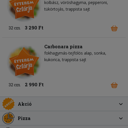
kolbász
vöröshagyma
pepperoni
tükörtojás
trappista sajt
3 290 Ft
32 cm
Carbonara pizza
fokhagymás-tejfölös alap
sonka
kukorica
trappista sajt
2 990 Ft
32 cm
Akció
Pizza