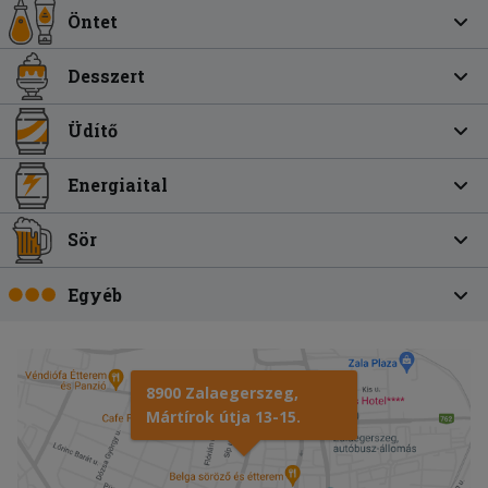
Öntet
Desszert
Üdítő
Energiaital
Sör
Egyéb
8900 Zalaegerszeg,
Mártírok útja 13-15.