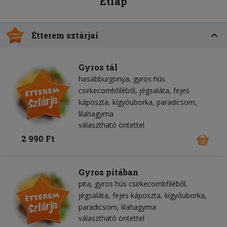
Étlap
Étterem sztárjai
Gyros tál
hasábburgonya
gyros hús
csirkecombfiléből
jégsaláta
fejes
káposzta
kígyóuborka
paradicsom
lilahagyma
választható öntettel
2 990 Ft
Gyros pitában
pita
gyros hús csirkecombfiléből
jégsaláta
fejes káposzta
kígyóuborka
paradicsom
lilahagyma
választható öntettel