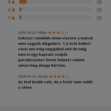
3
(3)
2
(1)
1
(1)
2026-06-23 - Milán:
Sokszor rendelek innen viszont a maival
nem vagyok elégedett. 1,5 órát kellett
várni ami még nagyjából oké de még
nem is úgy kaptam (csípős
paradicsomos öntet helyett valami
sima) meg ahogy kértem.
2026-03-10 - István:
Az étel kiváló volt, de a futár nem talált
a címre.
2026-02-20 - Barbara:
Mindennel teljes mértékben elégedett
vagyok köszönöm