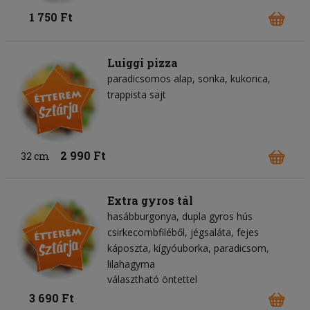
1 750 Ft
Luiggi pizza
paradicsomos alap
sonka
kukorica
trappista sajt
2 990 Ft
32 cm
Extra gyros tál
hasábburgonya
dupla gyros hús
csirkecombfiléből
jégsaláta
fejes
káposzta
kígyóuborka
paradicsom
lilahagyma
választható öntettel
3 690 Ft