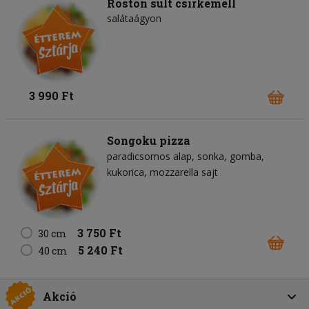
Roston sült csirkemell
salátaágyon
3 990 Ft
Songoku pizza
paradicsomos alap
sonka
gomba
kukorica
mozzarella sajt
3 750 Ft
30 cm
5 240 Ft
40 cm
Akció