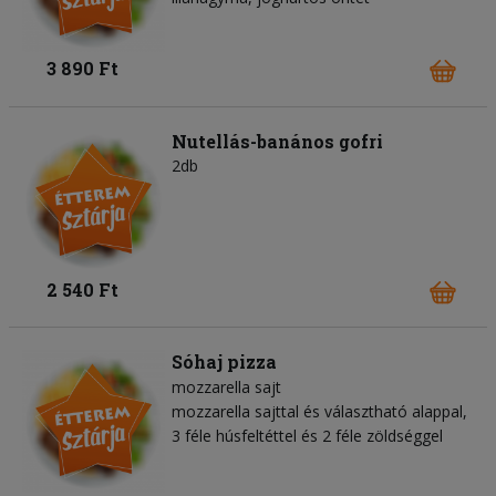
3 890 Ft
Nutellás-banános gofri
2db
2 540 Ft
Sóhaj pizza
mozzarella sajt
mozzarella sajttal és választható alappal,
3 féle húsfeltéttel és 2 féle zöldséggel