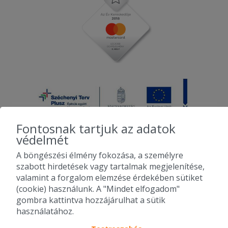
Fontosnak tartjuk az adatok
védelmét
A böngészési élmény fokozása, a személyre
2010-2026 Copyright - Falatozz.hu - Diston-line Kft.
szabott hirdetések vagy tartalmak megjelenítése,
valamint a forgalom elemzése érdekében sütiket
Pizza, gyros, hamburger, menük kedvező áron, egy helyen az összes
(cookie) használunk. A "Mindet elfogadom"
étterem ajánlata.
gombra kattintva hozzájárulhat a sütik
használatához.