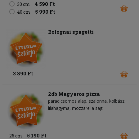
4 590 Ft
30 cm
5 990 Ft
40 cm
Bolognai spagetti
3 890 Ft
2db Magyaros pizza
paradicsomos alap
szalonna
kolbász
lilahagyma
mozzarella sajt
5 190 Ft
26 cm