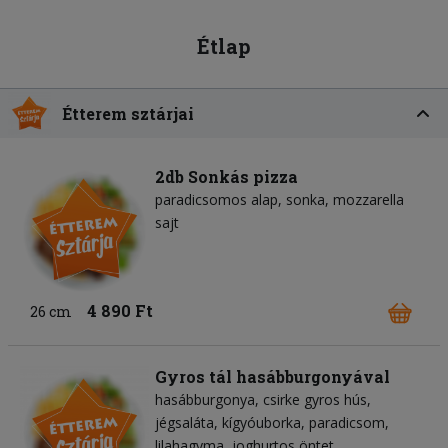
Étlap
Étterem sztárjai
2db Sonkás pizza
paradicsomos alap
sonka
mozzarella
sajt
4 890 Ft
26 cm
Gyros tál hasábburgonyával
hasábburgonya
csirke gyros hús
jégsaláta
kígyóuborka
paradicsom
lilahagyma
joghurtos öntet