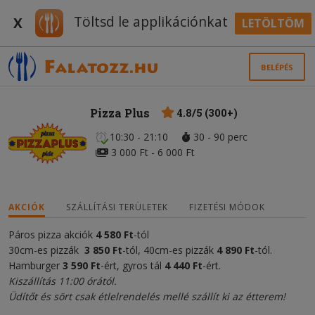
Töltsd le applikációnkat
X
LETÖLTÖM
BELÉPÉS
Pizza Plus
4.8/5 (300+)
10:30 - 21:10
30 - 90 perc
3 000 Ft - 6 000 Ft
AKCIÓK
SZÁLLÍTÁSI TERÜLETEK
FIZETÉSI MÓDOK
Páros pizza akciók
4 580
Ft
-tól
30cm-es pizzák
3 850 Ft
-tól, 40cm-es pizzák
4 890 Ft
-tól.
Hamburger
3 590 Ft
-ért, gyros tál
4 440 Ft
-ért.
Kiszállítás 11:00 órától.
Üdítőt és sört csak étlelrendelés mellé szállít ki az étterem!