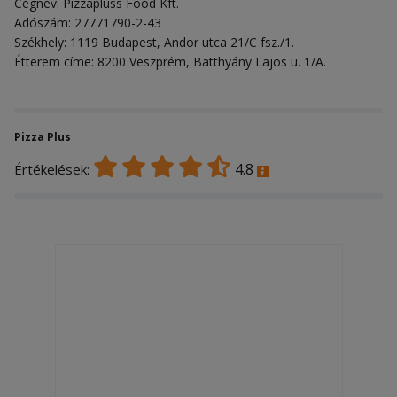
Cégnév: Pizzapluss Food Kft.
Adószám: 27771790-2-43
Székhely: 1119 Budapest, Andor utca 21/C fsz./1.
Étterem címe: 8200 Veszprém, Batthyány Lajos u. 1/A.
Pizza Plus
4.8
Értékelések: