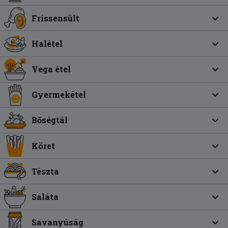
Frissensült
Halétel
Vega étel
Gyermekétel
Bőségtál
Köret
Tészta
Saláta
Savanyúság