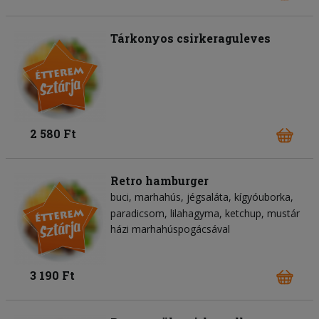
Tárkonyos csirkeraguleves
2 580 Ft
Retro hamburger
buci
marhahús
jégsaláta
kígyóuborka
paradicsom
lilahagyma
ketchup
mustár
házi marhahúspogácsával
3 190 Ft